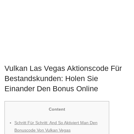
Vulkan Las Vegas Aktionscode Für
Bestandskunden: Holen Sie
Einander Den Bonus Online
Content
Schritt Für Schritt: And So Aktiviert Man Den
Bonuscode Von Vulkan Vegas