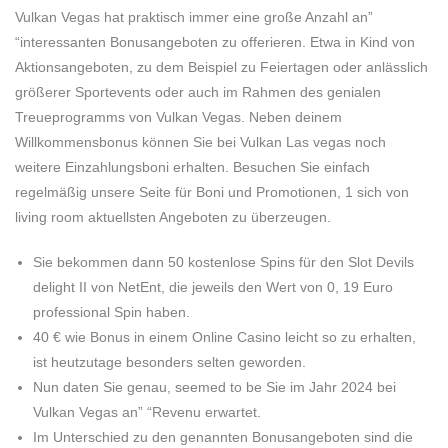
Vulkan Vegas hat praktisch immer eine große Anzahl an”
“interessanten Bonusangeboten zu offerieren. Etwa in Kind von
Aktionsangeboten, zu dem Beispiel zu Feiertagen oder anlässlich
größerer Sportevents oder auch im Rahmen des genialen
Treueprogramms von Vulkan Vegas. Neben deinem
Willkommensbonus können Sie bei Vulkan Las vegas noch
weitere Einzahlungsboni erhalten. Besuchen Sie einfach
regelmäßig unsere Seite für Boni und Promotionen, 1 sich von
living room aktuellsten Angeboten zu überzeugen.
Sie bekommen dann 50 kostenlose Spins für den Slot Devils
delight II von NetEnt, die jeweils den Wert von 0, 19 Euro
professional Spin haben.
40 € wie Bonus in einem Online Casino leicht so zu erhalten,
ist heutzutage besonders selten geworden.
Nun daten Sie genau, seemed to be Sie im Jahr 2024 bei
Vulkan Vegas an” “Revenu erwartet.
Im Unterschied zu den genannten Bonusangeboten sind die