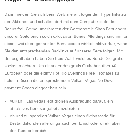
Dann melden Sie sich beim Web site an, folgenden Hyperlinks zu
den Aktionen und schalten dort mit dem Computer code den
Bonus frei. Gerne unterbreiten der Gastronomie Shop Besuchern
unserer Seite einen solch exklusiven Bonus. Allerdings sind immer
diese zwei oben genannten Bonuscodes wirklich aktivierbar, wenn
Sie den entsprechenden Backlinks auf unserer Seite folgen. Mit
Bonusguthaben haben Sie freie Wahl, welches Runde Sie gratis
zocken möchten. Um einander das gratis Guthaben über 40
European oder die eighty Hot Rio Evenings Free” “Rotates zu
holen, müssen die entsprechenden Vulkan Vegas No Down
payment Codes eingegeben sein.
Vulkan” “Las vegas legt großen Ausprägung darauf, ein
attraktives Bonusangebot anzubieten.
Ab und zu spendiert Vulkan Vegas einen Aktionscode für
Bestandskunden allerdings auch per Email oder direkt über
den Kundenbereich.