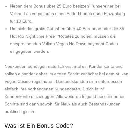
Neben dem Bonus über 25 Euro besitzen” “unsereiner bei
Vulkan Las vegas auch einen Added bonus ohne Einzahlung
für 10 Euro.
Um sich das gratis Guthaben über 40 European oder die 85
Hot Rio Night time Free” “Rotates zu holen, müssen die
entsprechenden Vulkan Vegas No Down payment Codes
eingegeben werden.
Neukunden benötigen natürlich erst mal ein Kundenkonto und
sollten einander daher im ersten Schritt zunächst bei dem Vulkan
Vegas Casino registrieren. Bestandskunden sinn unterdessen
einfach ihre vorhandenen Kundendaten, 1 sich in ihr
Kundenkonto einzuloggen. Alle weiteren folgend beschriebenen
Schritte sind dann sowohl für Neu- als auch Bestandskunden
praktisch gleich.
Was Ist Ein Bonus Code?