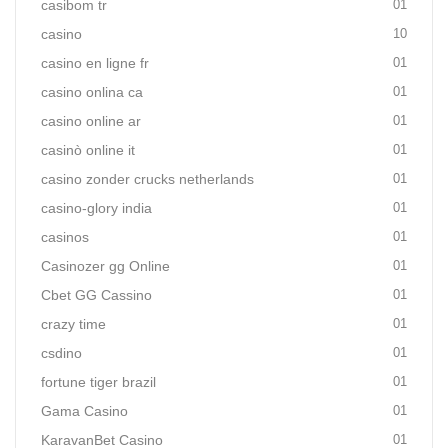
casibom tr
01
casino
10
casino en ligne fr
01
casino onlina ca
01
casino online ar
01
casinò online it
01
casino zonder crucks netherlands
01
casino-glory india
01
casinos
01
Casinozer gg Online
01
Cbet GG Cassino
01
crazy time
01
csdino
01
fortune tiger brazil
01
Gama Casino
01
KaravanBet Casino
01