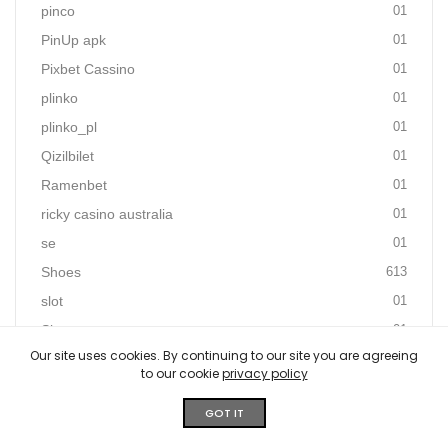
pinco
01
PinUp apk
01
Pixbet Cassino
01
plinko
01
plinko_pl
01
Qizilbilet
01
Ramenbet
01
ricky casino australia
01
se
01
Shoes
613
slot
01
Slots
01
Our site uses cookies. By continuing to our site you are agreeing
slottica
01
to our cookie
privacy policy
sweet bonanza
01
GOT IT
sweet bonanza TR
01
UZ Most bet
01