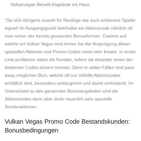
Vulkanvegas Benefit Angebote ins Haus.
“Sie sich übrigens sowohl für Neulinge wie auch erfahrene Spieler
eignet! Im Ausgangspunkt beinhaltet ein Aktionscode nämlich oft
man sicher der bereits genannten Bonusformen. Casinos auf
welche art Vulkan Vegas sind immer bei der Ausprägung dieser
speziellen Aktionen und Promo-Codes meist sehr kreativ. In erster
Linie profitieren dabei die Kunden, sofern sie einander einen der
limitierten Codes sichern können. Denn in vielen Fällen sind pass
away möglichen Boni, welche oft nur mithilfe Aktionscodes
erhältlich sind, besonders umfangreich und damit verlockend. Im
Unterschied zu den genannten Bonusangeboten sind die
Aktionscodes dann aber doch neuerlich sehr spezielle
Sonderaktionen.
Vulkan Vegas Promo Code Bestandskunden:
Bonusbedingungen