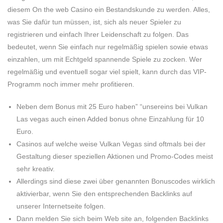
diesem On the web Casino ein Bestandskunde zu werden. Alles,
was Sie dafür tun müssen, ist, sich als neuer Spieler zu
registrieren und einfach Ihrer Leidenschaft zu folgen. Das
bedeutet, wenn Sie einfach nur regelmäßig spielen sowie etwas
einzahlen, um mit Echtgeld spannende Spiele zu zocken. Wer
regelmäßig und eventuell sogar viel spielt, kann durch das VIP-
Programm noch immer mehr profitieren.
Neben dem Bonus mit 25 Euro haben” “unsereins bei Vulkan
Las vegas auch einen Added bonus ohne Einzahlung für 10
Euro.
Casinos auf welche weise Vulkan Vegas sind oftmals bei der
Gestaltung dieser speziellen Aktionen und Promo-Codes meist
sehr kreativ.
Allerdings sind diese zwei über genannten Bonuscodes wirklich
aktivierbar, wenn Sie den entsprechenden Backlinks auf
unserer Internetseite folgen.
Dann melden Sie sich beim Web site an, folgenden Backlinks