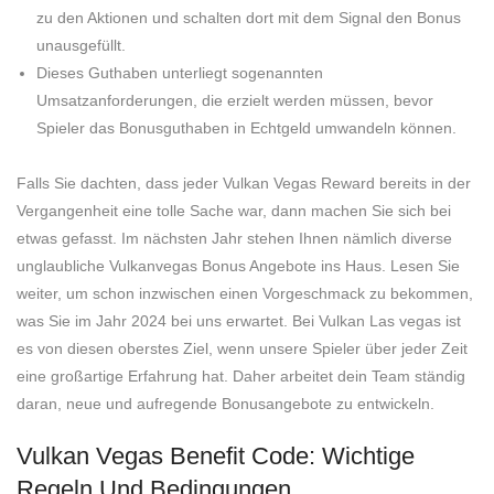
zu den Aktionen und schalten dort mit dem Signal den Bonus
unausgefüllt.
Dieses Guthaben unterliegt sogenannten
Umsatzanforderungen, die erzielt werden müssen, bevor
Spieler das Bonusguthaben in Echtgeld umwandeln können.
Falls Sie dachten, dass jeder Vulkan Vegas Reward bereits in der
Vergangenheit eine tolle Sache war, dann machen Sie sich bei
etwas gefasst. Im nächsten Jahr stehen Ihnen nämlich diverse
unglaubliche Vulkanvegas Bonus Angebote ins Haus. Lesen Sie
weiter, um schon inzwischen einen Vorgeschmack zu bekommen,
was Sie im Jahr 2024 bei uns erwartet. Bei Vulkan Las vegas ist
es von diesen oberstes Ziel, wenn unsere Spieler über jeder Zeit
eine großartige Erfahrung hat. Daher arbeitet dein Team ständig
daran, neue und aufregende Bonusangebote zu entwickeln.
Vulkan Vegas Benefit Code: Wichtige
Regeln Und Bedingungen