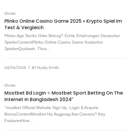
Shoes
Plinko Online Casino Game 2025 » Krypto Spiel Im
Test & Vergleich
Plinko App Seriös Oder Betrug? Echte Erfahrungen Deutscher
SpielerContentPlinko Online Casino Game Kostenlos
SpielenQuickwin: Thus...
|
04/04/2025
BY
Husky Smith
Shoes
Mostbet Bd Login ⭐️ Mostbet Sport Betting On The
Internet In Bangladesh 2024″
"mostbet Official Website Sign Up, Login & Acquire
BonusContentMostbet На Андроид Как Скачать? Key
FeaturesHow...