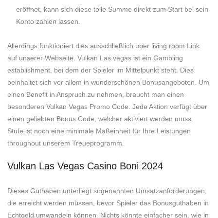
eröffnet, kann sich diese tolle Summe direkt zum Start bei sein
Konto zahlen lassen.
Allerdings funktioniert dies ausschließlich über living room Link
auf unserer Webseite. Vulkan Las vegas ist ein Gambling
establishment, bei dem der Spieler im Mittelpunkt steht. Dies
beinhaltet sich vor allem in wunderschönen Bonusangeboten. Um
einen Benefit in Anspruch zu nehmen, braucht man einen
besonderen Vulkan Vegas Promo Code. Jede Aktion verfügt über
einen geliebten Bonus Code, welcher aktiviert werden muss.
Stufe ist noch eine minimale Maßeinheit für Ihre Leistungen
throughout unserem Treueprogramm.
Vulkan Las Vegas Casino Boni 2024
Dieses Guthaben unterliegt sogenannten Umsatzanforderungen,
die erreicht werden müssen, bevor Spieler das Bonusguthaben in
Echtgeld umwandeln können. Nichts könnte einfacher sein, wie in