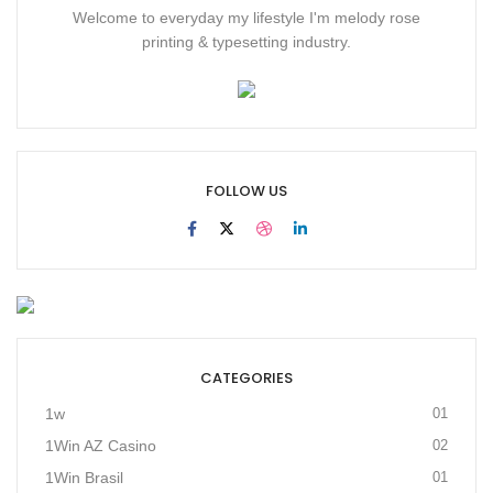
Welcome to everyday my lifestyle I'm melody rose
printing & typesetting industry.
FOLLOW US
CATEGORIES
1w
01
1Win AZ Casino
02
1Win Brasil
01