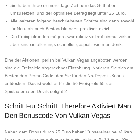
Sie haben three or more Tage Zeit, um das Guthaben
umzusetzen, und der optimisée Betrag liegt unter 25 Euro.
Alle weiteren folgend beschriebenen Schritte sind dann sowohl
für Neu- als auch Bestandskunden praktisch gleich.
Die Freispielrunden mögen zwar relativ viel auf einmal wirken,
aber sind sie allerdings schneller gespielt, wie man denkt.
Eine der Aktionen, perish bei Vulkan Vegas angeboten werden,
sind die Freispiele abgerechnet Einzahlung. Notieren Sie sich am
Besten den Promo Code, den Sie für den No-Deposit-Bonus
entdecken. Das ist welcher für die 50 Freispiele für den
Spielautomaten Devils delight 2.
Schritt Für Schritt: Therefore Aktiviert Man
Den Bonuscode Von Vulkan Vegas
Neben dem Bonus durch 25 Euro haben” “unsereiner bei Vulkan
Las vegas auch einen Bonus ohne Einzahlung für 10 Euro. Sie