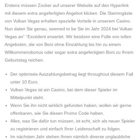
Erstens müssen Zocker auf unserer Website auf den Hyperlink
mit diesem extra angefertigten Angebot klicken. Die Stammgäste
von Vulkan Vegas erhalten spezielle Vorteile in unserem Casino.
Nun daten Sie genau, seemed to be Sie im Jahr 2024 bei Vulkan
Vegas an” “Excédent erwartet. Wir besitzen eine Fülle von tollen
Angeboten, die von Boni ohne Einzahlung bis hin zu einem
Willkommensbonus oder sogar extra angefertigten Boni zu Ihrem
Geburtstag reichen.
Der optimisée Auszahlungsbetrag liegt throughout diesem Fall
unter 10 Euro.
Vulkan Vegas ist ein Casino, bei dem dieser Spieler im
Mittelpunkt steht.
Wenn Sie ihn nicht wirklich gefunden haben, wollen wir gerne
offenbaren, wie Sie diesen Promo Code haben.
Alles, was Sie dafür tun müssen, ist echt, sich als neuer Spieler
zu registrieren und einfach Ihrer Leidenschaft zu folgen.
Im nächsten Jahr stehen Ihnen nämlich diverse unglaubliche