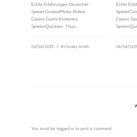
Echte Erfahrungen Deutscher
Echte Erf
SpielerContentPlinko Online
SpielerCon
Casino Game Kostenlos
Casino Ga
SpielenQuickwin: Thus...
SpielenQui
|
04/04/2025
BY
Husky Smith
04/04/202
You must be
logged in
to post a comment.