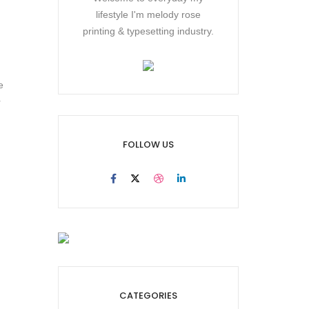
lifestyle I'm melody rose
printing & typesetting industry.
e
r
FOLLOW US
CATEGORIES