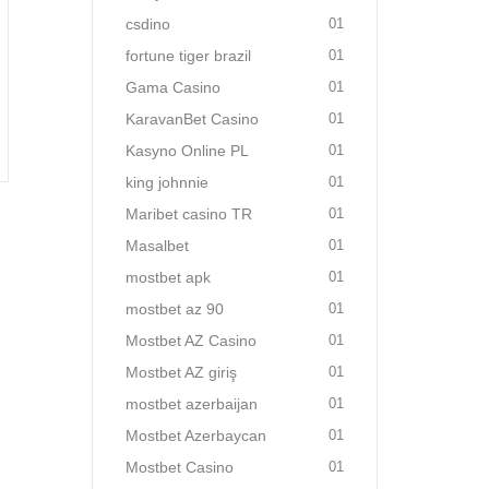
csdino
01
fortune tiger brazil
01
Gama Casino
01
KaravanBet Casino
01
Kasyno Online PL
01
king johnnie
01
Maribet casino TR
01
Masalbet
01
mostbet apk
01
mostbet az 90
01
Mostbet AZ Casino
01
Mostbet AZ giriş
01
mostbet azerbaijan
01
Mostbet Azerbaycan
01
Mostbet Casino
01