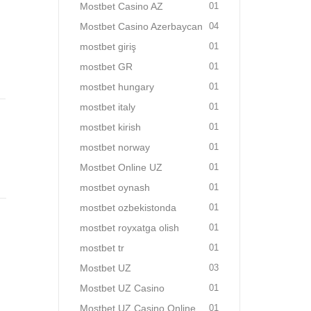
Mostbet Casino AZ
01
Mostbet Casino Azerbaycan
04
mostbet giriş
01
mostbet GR
01
mostbet hungary
01
mostbet italy
01
mostbet kirish
01
mostbet norway
01
Mostbet Online UZ
01
mostbet oynash
01
mostbet ozbekistonda
01
mostbet royxatga olish
01
mostbet tr
01
Mostbet UZ
03
Mostbet UZ Casino
01
Mostbet UZ Casino Online
01