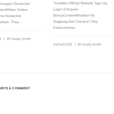
"mostbet Official Website Sign Up,
ahrungen Deutscher
Login & Acquire
tentPlinko Online
BonusContentMostbet На
me Kostenlos
Андроид Как Скачать? Key
ckwin: Thus...
FeaturesHow...
|
5
BY
Husky Smith
|
04/04/2025
BY
Husky Smith
WRITE A COMMENT