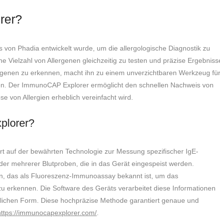
rer?
 von Phadia entwickelt wurde, um die allergologische Diagnostik zu
eine Vielzahl von Allergenen gleichzeitig zu testen und präzise Ergebniss
Allergenen zu erkennen, macht ihn zu einem unverzichtbaren Werkzeug fü
werden. Der ImmunoCAP Explorer ermöglicht den schnellen Nachweis von
se von Allergien erheblich vereinfacht wird.
plorer?
t auf der bewährten Technologie zur Messung spezifischer IgE-
oder mehrerer Blutproben, die in das Gerät eingespeist werden.
n, das als Fluoreszenz-Immunoassay bekannt ist, um das
zu erkennen. Die Software des Geräts verarbeitet diese Informationen
ndlichen Form. Diese hochpräzise Methode garantiert genaue und
https://immunocapexplorer.com/
.