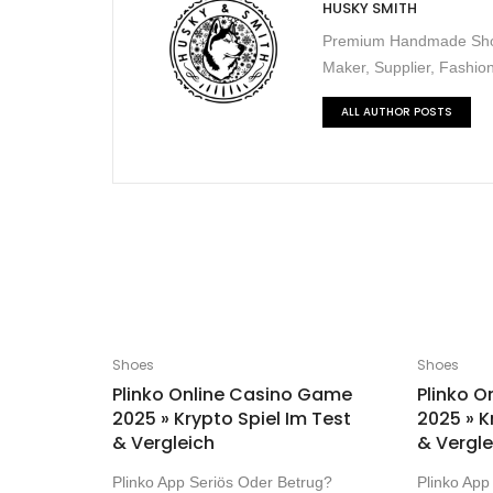
HUSKY SMITH
Premium Handmade Shoes
Maker, Supplier, Fashion
ALL AUTHOR POSTS
Shoes
Shoes
Plinko Online Casino Game
Plinko 
2025 » Krypto Spiel Im Test
2025 » K
& Vergleich
& Vergle
Plinko App Seriös Oder Betrug?
Plinko App