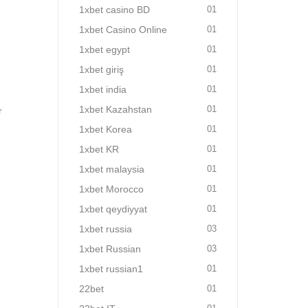
1xbet casino BD
01
1xbet Casino Online
01
1xbet egypt
01
1xbet giriş
01
1xbet india
01
1xbet Kazahstan
01
r
1xbet Korea
01
1xbet KR
01
1xbet malaysia
01
1xbet Morocco
01
1xbet qeydiyyat
01
1xbet russia
03
1xbet Russian
03
1xbet russian1
01
22bet
01