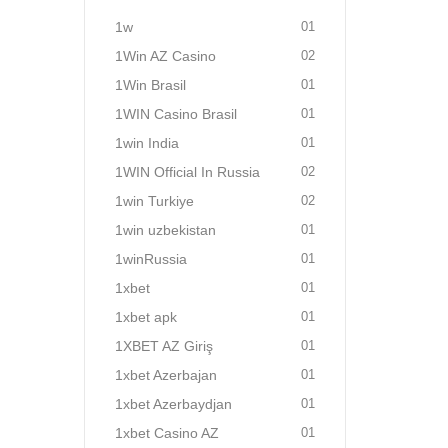
1w
01
1Win AZ Casino
02
1Win Brasil
01
1WIN Casino Brasil
01
1win India
01
1WIN Official In Russia
02
1win Turkiye
02
1win uzbekistan
01
1winRussia
01
1xbet
01
1xbet apk
01
1XBET AZ Giriş
01
1xbet Azerbajan
01
1xbet Azerbaydjan
01
1xbet Casino AZ
01