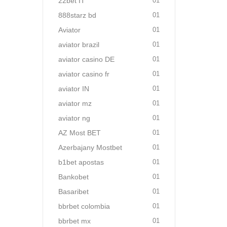
22bet IT
01
888starz bd
01
Aviator
01
aviator brazil
01
aviator casino DE
01
aviator casino fr
01
aviator IN
01
aviator mz
01
aviator ng
01
AZ Most BET
01
Azerbajany Mostbet
01
b1bet apostas
01
Bankobet
01
Basaribet
01
bbrbet colombia
01
bbrbet mx
01