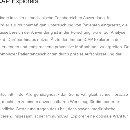
AP Explorers
findet in vielerlei medizinische Fachbereichen Anwendung. In
ird er zur routinemäßigen Untersuchung von Patienten eingesetzt, die
hlüsselbereich der Anwendung ist in der Forschung, wo er zur Analyse
wird. Darüber hinaus nutzen Ärzte den ImmunoCAP Explorer in der
zu erkennen und entsprechend präventive Maßnahmen zu ergreifen. De
mplexer Patientengeschichten durch präzise Aufschlüsselung der
hritt in der Allergendiagnostik dar. Seine Fähigkeit, schnell, präzise
ten, macht ihn zu einem unverzichtbaren Werkzeug für die moderne
undliche Gestaltung tragen dazu bei, dass sowohl medizinische
itieren. Insgesamt ist der ImmunoCAP Explorer eine optimale Wahl für