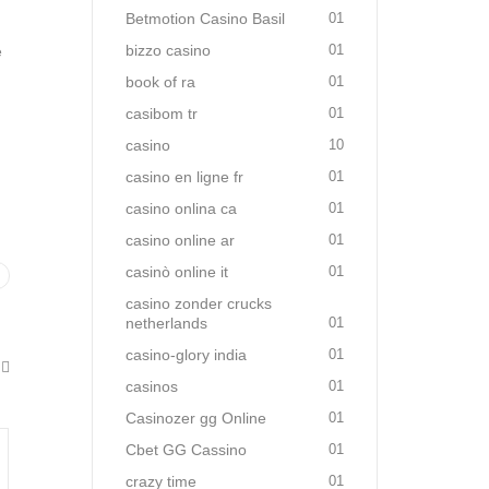
Betmotion Casino Basil
01
bizzo casino
01
e
book of ra
01
casibom tr
01
casino
10
casino en ligne fr
01
casino onlina ca
01
casino online ar
01
casinò online it
01
casino zonder crucks
netherlands
01
casino-glory india
01
casinos
01
Casinozer gg Online
01
Cbet GG Cassino
01
crazy time
01