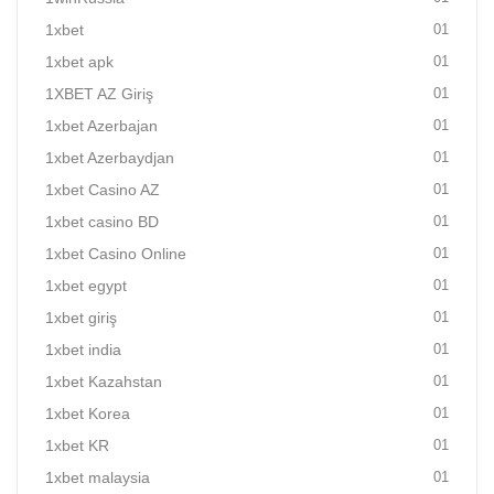
1xbet
01
1xbet apk
01
1XBET AZ Giriş
01
1xbet Azerbajan
01
1xbet Azerbaydjan
01
1xbet Casino AZ
01
1xbet casino BD
01
1xbet Casino Online
01
1xbet egypt
01
1xbet giriş
01
1xbet india
01
1xbet Kazahstan
01
1xbet Korea
01
1xbet KR
01
1xbet malaysia
01