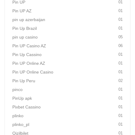
Pin UP
01
Pin UP AZ
01
pin up azerbaijan
01
Pin Up Brazil
01
pin up casino
05
Pin UP Casino AZ
06
Pin Up Cassino
01
Pin UP Online AZ
01
Pin UP Online Casino
01
Pin Up Peru
02
pinco
01
PinUp apk
01
Pixbet Cassino
01
plinko
01
plinko_pl
01
Qizilbilet
01