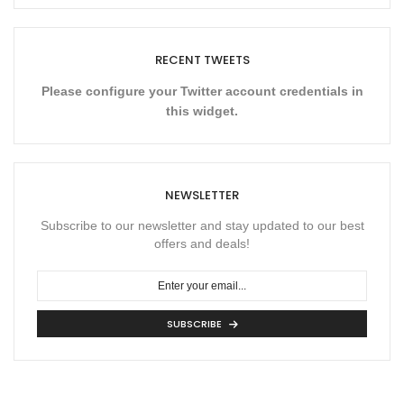
RECENT TWEETS
Please configure your Twitter account credentials in
this widget.
NEWSLETTER
Subscribe to our newsletter and stay updated to our best
offers and deals!
SUBSCRIBE