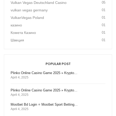
Vulkan Vegas Deutschland Casino
05
vulkan vegas germany
01
VulkanVegas Poland
01
казино
01
Комета Казино
01
Швеция
01
POPULAR POST
Plinko Online Casino Game 2025 » Krypto…
April 4, 2025
Plinko Online Casino Game 2025 » Krypto…
April 4, 2025
Mostbet Bd Login ⭐️ Mostbet Sport Betting…
April 4, 2025