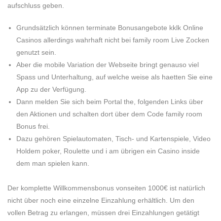
aufschluss geben.
Grundsätzlich können terminate Bonusangebote kklk Online
Casinos allerdings wahrhaft nicht bei family room Live Zocken
genutzt sein.
Aber die mobile Variation der Webseite bringt genauso viel
Spass und Unterhaltung, auf welche weise als haetten Sie eine
App zu der Verfügung.
Dann melden Sie sich beim Portal the, folgenden Links über
den Aktionen und schalten dort über dem Code family room
Bonus frei.
Dazu gehören Spielautomaten, Tisch- und Kartenspiele, Video
Holdem poker, Roulette und i am übrigen ein Casino inside
dem man spielen kann.
Der komplette Willkommensbonus vonseiten 1000€ ist natürlich
nicht über noch eine einzelne Einzahlung erhältlich. Um den
vollen Betrag zu erlangen, müssen drei Einzahlungen getätigt