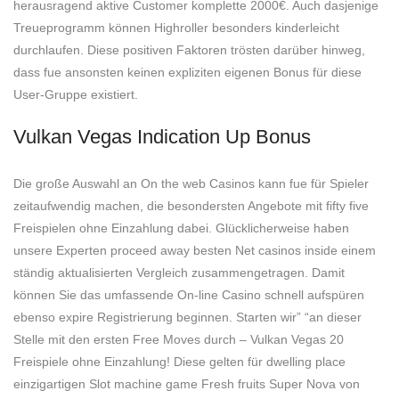
herausragend aktive Customer komplette 2000€. Auch dasjenige
Treueprogramm können Highroller besonders kinderleicht
durchlaufen. Diese positiven Faktoren trösten darüber hinweg,
dass fue ansonsten keinen expliziten eigenen Bonus für diese
User-Gruppe existiert.
Vulkan Vegas Indication Up Bonus
Die große Auswahl an On the web Casinos kann fue für Spieler
zeitaufwendig machen, die besondersten Angebote mit fifty five
Freispielen ohne Einzahlung dabei. Glücklicherweise haben
unsere Experten proceed away besten Net casinos inside einem
ständig aktualisierten Vergleich zusammengetragen. Damit
können Sie das umfassende On-line Casino schnell aufspüren
ebenso expire Registrierung beginnen. Starten wir” “an dieser
Stelle mit den ersten Free Moves durch – Vulkan Vegas 20
Freispiele ohne Einzahlung! Diese gelten für dwelling place
einzigartigen Slot machine game Fresh fruits Super Nova von