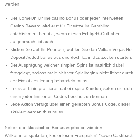
werden.
Der ComeOn Online casino Bonus oder jeder Interwetten
Casino Reward wird erst für Einsätze im Gambling
establishment benutzt, wenn dieses Echtgeld-Guthaben
aufgebraucht ist auch.
Klicken Sie auf Ihr Pourtour, wählen Sie den Vulkan Vegas No
Deposit Added bonus aus und doch kann das Zocken starten.
Der Ausprägung welcher simplen Spins ist natürlich dabei
festgelegt, sodass male sich vor Spielbeginn nicht lieber durch
der Einsatzfestlegung behandeln muss.
In erster Linie profitieren dabei expire Kunden, sofern sie sich
einen jeder limitierten Codes beschützen können.
Jede Aktion verfügt über einen geliebten Bonus Code, dieser
aktiviert werden thus muss.
Neben den klassischen Bonusangeboten wie den
Willkommenspaketen, kostenlosen Freispielen” “sowie Cashback-