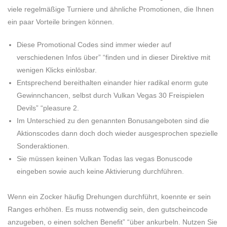
viele regelmäßige Turniere und ähnliche Promotionen, die Ihnen
ein paar Vorteile bringen können.
Diese Promotional Codes sind immer wieder auf
verschiedenen Infos über” “finden und in dieser Direktive mit
wenigen Klicks einlösbar.
Entsprechend bereithalten einander hier radikal enorm gute
Gewinnchancen, selbst durch Vulkan Vegas 30 Freispielen
Devils” “pleasure 2.
Im Unterschied zu den genannten Bonusangeboten sind die
Aktionscodes dann doch doch wieder ausgesprochen spezielle
Sonderaktionen.
Sie müssen keinen Vulkan Todas las vegas Bonuscode
eingeben sowie auch keine Aktivierung durchführen.
Wenn ein Zocker häufig Drehungen durchführt, koennte er sein
Ranges erhöhen. Es muss notwendig sein, den gutscheincode
anzugeben, o einen solchen Benefit” “über ankurbeln. Nutzen Sie