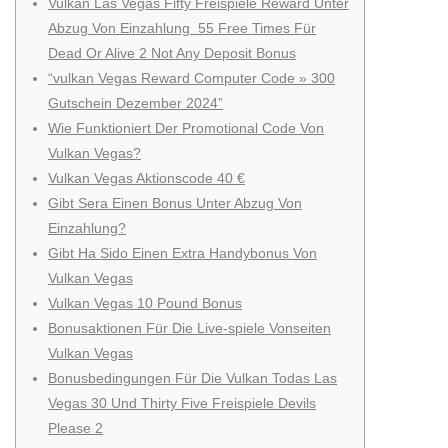
Vulkan Las Vegas Fifty Freispiele Reward Unter
Abzug Von Einzahlung ️ 55 Free Times Für
Dead Or Alive 2 Not Any Deposit Bonus
“vulkan Vegas Reward Computer Code » 300
Gutschein Dezember 2024”
Wie Funktioniert Der Promotional Code Von
Vulkan Vegas?
Vulkan Vegas Aktionscode 40 €
Gibt Sera Einen Bonus Unter Abzug Von
Einzahlung?
Gibt Ha Sido Einen Extra Handybonus Von
Vulkan Vegas
Vulkan Vegas 10 Pound Bonus
Bonusaktionen Für Die Live-spiele Vonseiten
Vulkan Vegas
Bonusbedingungen Für Die Vulkan Todas Las
Vegas 30 Und Thirty Five Freispiele Devils
Please 2