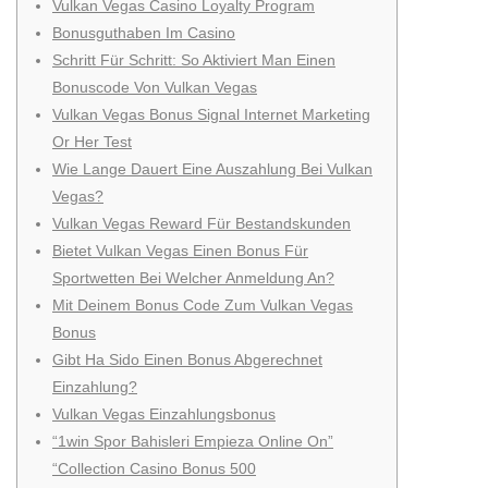
Vulkan Vegas Casino Loyalty Program
Bonusguthaben Im Casino
Schritt Für Schritt: So Aktiviert Man Einen
Bonuscode Von Vulkan Vegas
Vulkan Vegas Bonus Signal Internet Marketing
Or Her Test
Wie Lange Dauert Eine Auszahlung Bei Vulkan
Vegas?
Vulkan Vegas Reward Für Bestandskunden
Bietet Vulkan Vegas Einen Bonus Für
Sportwetten Bei Welcher Anmeldung An?
Mit Deinem Bonus Code Zum Vulkan Vegas
Bonus
Gibt Ha Sido Einen Bonus Abgerechnet
Einzahlung?
Vulkan Vegas Einzahlungsbonus
“1win Spor Bahisleri Empieza Online On”
“Collection Casino Bonus 500