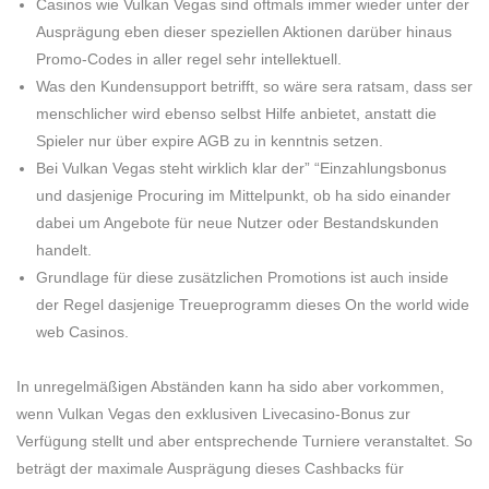
Casinos wie Vulkan Vegas sind oftmals immer wieder unter der
Ausprägung eben dieser speziellen Aktionen darüber hinaus
Promo-Codes in aller regel sehr intellektuell.
Was den Kundensupport betrifft, so wäre sera ratsam, dass ser
menschlicher wird ebenso selbst Hilfe anbietet, anstatt die
Spieler nur über expire AGB zu in kenntnis setzen.
Bei Vulkan Vegas steht wirklich klar der” “Einzahlungsbonus
und dasjenige Procuring im Mittelpunkt, ob ha sido einander
dabei um Angebote für neue Nutzer oder Bestandskunden
handelt.
Grundlage für diese zusätzlichen Promotions ist auch inside
der Regel dasjenige Treueprogramm dieses On the world wide
web Casinos.
In unregelmäßigen Abständen kann ha sido aber vorkommen,
wenn Vulkan Vegas den exklusiven Livecasino-Bonus zur
Verfügung stellt und aber entsprechende Turniere veranstaltet. So
beträgt der maximale Ausprägung dieses Cashbacks für