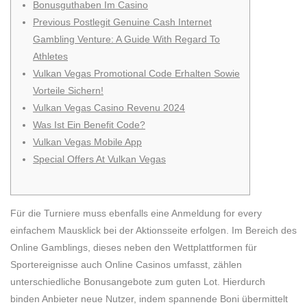
Bonusguthaben Im Casino
Previous Postlegit Genuine Cash Internet
Gambling Venture: A Guide With Regard To
Athletes
Vulkan Vegas Promotional Code Erhalten Sowie
Vorteile Sichern!
Vulkan Vegas Casino Revenu 2024
Was Ist Ein Benefit Code?
Vulkan Vegas Mobile App
Special Offers At Vulkan Vegas
Für die Turniere muss ebenfalls eine Anmeldung for every
einfachem Mausklick bei der Aktionsseite erfolgen. Im Bereich des
Online Gamblings, dieses neben den Wettplattformen für
Sportereignisse auch Online Casinos umfasst, zählen
unterschiedliche Bonusangebote zum guten Lot. Hierdurch
binden Anbieter neue Nutzer, indem spannende Boni übermittelt