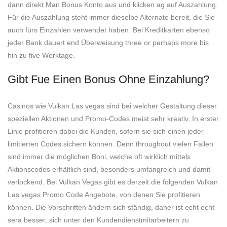
dann direkt Man Bonus Konto aus und klicken ag auf Auszahlung.
Für die Auszahlung steht immer dieselbe Alternate bereit, die Sie
auch fürs Einzahlen verwendet haben. Bei Kreditkarten ebenso
jeder Bank dauert end Überweisung three or perhaps more bis
hin zu five Werktage.
Gibt Fue Einen Bonus Ohne Einzahlung?
Casinos wie Vulkan Las vegas sind bei welcher Gestaltung dieser
speziellen Aktionen und Promo-Codes meist sehr kreativ. In erster
Linie profitieren dabei die Kunden, sofern sie sich einen jeder
limitierten Codes sichern können. Denn throughout vielen Fällen
sind immer die möglichen Boni, welche oft wirklich mittels
Aktionscodes erhältlich sind, besonders umfangreich und damit
verlockend. Bei Vulkan Vegas gibt es derzeit die folgenden Vulkan
Las vegas Promo Code Angebote, von denen Sie profitieren
können. Die Vorschriften ändern sich ständig, daher ist echt echt
sera besser, sich unter den Kundendienstmitarbeitern zu