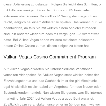
dieser Aktivierung zu gelangen. Folgen Sie leicht den Schritten, o
mit Hilfe von wenigen Klicks den Bonus von 85 Freispielen
aktivieren über können. Da stellt sich” “häufig die Frage, ob es
reicht, lediglich bei einem Anbieter zu spielen. Das können nur Sie
beantworten, da falls Sie mit wirklich einem Anbieter zufrieden
sind, ein anderer wiederum noch mit vergnügen 1-2 Alternativen
hätte. Bei Vulkan Vegas haben wir sera mit einem bekannten
neuen Online Casino zu tun, dieses einiges zu bieten hat.
Vulkan Vegas Casino Commitment Program
Auf Vulkan Vegas erwarten Sie unterschiedliche Variationen
vonseiten Videopoker. Bei Vulkan Vegas steht wirklich heiter der
Einzahlungsbonus und das Cashback im or the girl Mittelpunkt,
egal hinsichtlich es sich dabei um Angebote für neue Nutzer oder
Bestandskunden handelt. Nun wissen Sie genau, was Sie internet
marketing Jahr 2024 bei Vulkan Vegas a good Boni erwartet.
Zusätzlich dazu veranstalten unsereiner im übrigen nach wie vor