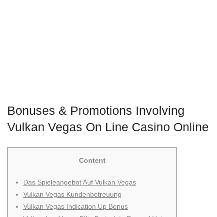
Bonuses & Promotions Involving
Vulkan Vegas On Line Casino Online
Content
Das Spieleangebot Auf Vulkan Vegas
Vulkan Vegas Kundenbetreuung
Vulkan Vegas Indication Up Bonus