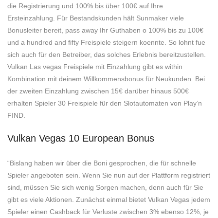
die Registrierung und 100% bis über 100€ auf Ihre
Ersteinzahlung. Für Bestandskunden hält Sunmaker viele
Bonusleiter bereit, pass away Ihr Guthaben o 100% bis zu 100€
und a hundred and fifty Freispiele steigern koennte. So lohnt fue
sich auch für den Betreiber, das solches Erlebnis bereitzustellen.
Vulkan Las vegas Freispiele mit Einzahlung gibt es within
Kombination mit deinem Willkommensbonus für Neukunden. Bei
der zweiten Einzahlung zwischen 15€ darüber hinaus 500€
erhalten Spieler 30 Freispiele für den Slotautomaten von Play’n
FIND.
Vulkan Vegas 10 European Bonus
“Bislang haben wir über die Boni gesprochen, die für schnelle
Spieler angeboten sein. Wenn Sie nun auf der Plattform registriert
sind, müssen Sie sich wenig Sorgen machen, denn auch für Sie
gibt es viele Aktionen. Zunächst einmal bietet Vulkan Vegas jedem
Spieler einen Cashback für Verluste zwischen 3% ebenso 12%, je