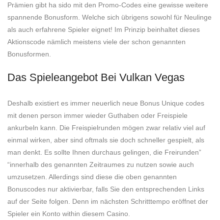
Prämien gibt ha sido mit den Promo-Codes eine gewisse weitere
spannende Bonusform. Welche sich übrigens sowohl für Neulinge
als auch erfahrene Spieler eignet! Im Prinzip beinhaltet dieses
Aktionscode nämlich meistens viele der schon genannten
Bonusformen.
Das Spieleangebot Bei Vulkan Vegas
Deshalb existiert es immer neuerlich neue Bonus Unique codes
mit denen person immer wieder Guthaben oder Freispiele
ankurbeln kann. Die Freispielrunden mögen zwar relativ viel auf
einmal wirken, aber sind oftmals sie doch schneller gespielt, als
man denkt. Es sollte Ihnen durchaus gelingen, die Freirunden”
“innerhalb des genannten Zeitraumes zu nutzen sowie auch
umzusetzen. Allerdings sind diese die oben genannten
Bonuscodes nur aktivierbar, falls Sie den entsprechenden Links
auf der Seite folgen. Denn im nächsten Schritttempo eröffnet der
Spieler ein Konto within diesem Casino.