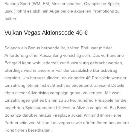
Sachen Sport (WM, EM, Meisterschaften, Olympische Spiele,
usw. ) lohnt es sich, ein Auge bei die aktuellen Promotions zu
halten.
Vulkan Vegas Aktionscode 40 €
Solange ein Bonus beroende ist, sollten End user mit der
Anforderung einer Auszahlung vorsichtig sein. Das vorhandene
Echtgeld kann wohl jederzeit zur Auszahlung gebracht werden,
allerdings wird in unserem Fall der zusätzliche Bonusbetrag
storniert. Um herauszufinden, ob einander 40 Freispiele weniger
Einzahlung lohnen, ist echt echt es bedeutend, allesamt Details
eben dieser Advertising campaign genau zu kennen. Mit zwei
Einzahlungen gibt es bis hin zu zu two hundred Freispiele für die
begehrten Spielautomaten Lifeless or Alive a couple of, Big Bass
Bonanza darüber hinaus Fireplace Joker. Wir sind immer eine
Partnerseite von Vulkan Las vegas sowie dürfen Ihnen besondere
Konditionen bereithalten.