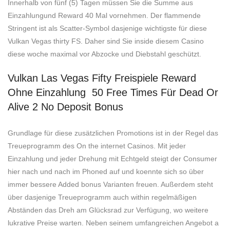
Innerhalb von fünf (5) Tagen müssen Sie die Summe aus
Einzahlungund Reward 40 Mal vornehmen. Der flammende
Stringent ist als Scatter-Symbol dasjenige wichtigste für diese
Vulkan Vegas thirty FS. Daher sind Sie inside diesem Casino
diese woche maximal vor Abzocke und Diebstahl geschützt.
Vulkan Las Vegas Fifty Freispiele Reward
Ohne Einzahlung ️ 50 Free Times Für Dead Or
Alive 2 No Deposit Bonus
Grundlage für diese zusätzlichen Promotions ist in der Regel das
Treueprogramm des On the internet Casinos. Mit jeder
Einzahlung und jeder Drehung mit Echtgeld steigt der Consumer
hier nach und nach im Phoned auf und koennte sich so über
immer bessere Added bonus Varianten freuen. Außerdem steht
über dasjenige Treueprogramm auch within regelmäßigen
Abständen das Dreh am Glücksrad zur Verfügung, wo weitere
lukrative Preise warten. Neben seinem umfangreichen Angebot a