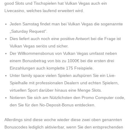
good Slots und Tischspielen hat Vulkan Vegas auch ein
Livecasino, welches laufend erweitert wird.
Jeden Samstag findet man bei Vulkan Vegas die sogenannte
„Saturday Request“.
Dies liefert auch noch eine positive Antwort bei die Frage ist
Vulkan Vegas seriös und sicher.
Der Willkommensbonus von Vulkan Vegas umfasst neben
einem Bonusbetrag von bis zu 1000€ bei die ersten drei
Einzahlungen auch komplette 175 Freispiele.
Unter family space vielen Spielen aufspüren Sie ein Live-
Spielhalle mit professionalen Dealern und echten Spielern,
virtuellen Sport darüber hinaus eine Menge Slots.
Notieren Sie sich am Nützlichsten den Promo Computer code,
den Sie für den No-Deposit-Bonus entdecken.
Allerdings sind diese woche wieder diese zwei oben genannten
Bonuscodes lediglich aktivierbar, wenn Sie den entsprechenden