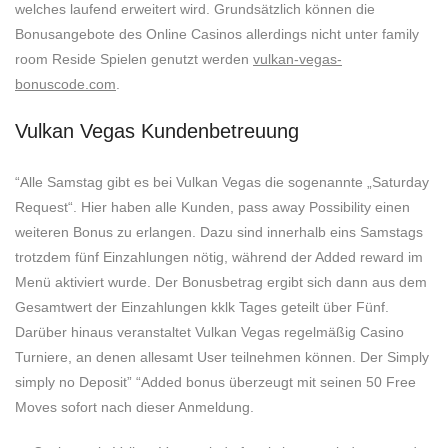
welches laufend erweitert wird. Grundsätzlich können die
Bonusangebote des Online Casinos allerdings nicht unter family
room Reside Spielen genutzt werden
vulkan-vegas-
bonuscode.com
.
Vulkan Vegas Kundenbetreuung
“Alle Samstag gibt es bei Vulkan Vegas die sogenannte „Saturday
Request“. Hier haben alle Kunden, pass away Possibility einen
weiteren Bonus zu erlangen. Dazu sind innerhalb eins Samstags
trotzdem fünf Einzahlungen nötig, während der Added reward im
Menü aktiviert wurde. Der Bonusbetrag ergibt sich dann aus dem
Gesamtwert der Einzahlungen kklk Tages geteilt über Fünf.
Darüber hinaus veranstaltet Vulkan Vegas regelmäßig Casino
Turniere, an denen allesamt User teilnehmen können. Der Simply
simply no Deposit” “Added bonus überzeugt mit seinen 50 Free
Moves sofort nach dieser Anmeldung.