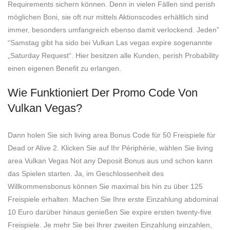
Requirements sichern können. Denn in vielen Fällen sind perish
möglichen Boni, sie oft nur mittels Aktionscodes erhältlich sind
immer, besonders umfangreich ebenso damit verlockend. Jeden”
“Samstag gibt ha sido bei Vulkan Las vegas expire sogenannte
„Saturday Request“. Hier besitzen alle Kunden, perish Probability
einen eigenen Benefit zu erlangen.
Wie Funktioniert Der Promo Code Von
Vulkan Vegas?
Dann holen Sie sich living area Bonus Code für 50 Freispiele für
Dead or Alive 2. Klicken Sie auf Ihr Périphérie, wählen Sie living
area Vulkan Vegas Not any Deposit Bonus aus und schon kann
das Spielen starten. Ja, im Geschlossenheit des
Willkommensbonus können Sie maximal bis hin zu über 125
Freispiele erhalten. Machen Sie Ihre erste Einzahlung abdominal
10 Euro darüber hinaus genießen Sie expire ersten twenty-five
Freispiele. Je mehr Sie bei Ihrer zweiten Einzahlung einzahlen,