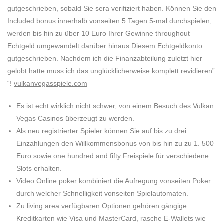
gutgeschrieben, sobald Sie sera verifiziert haben. Können Sie den
Included bonus innerhalb vonseiten 5 Tagen 5-mal durchspielen,
werden bis hin zu über 10 Euro Ihrer Gewinne throughout
Echtgeld umgewandelt darüber hinaus Diesem Echtgeldkonto
gutgeschrieben. Nachdem ich die Finanzabteilung zuletzt hier
gelobt hatte muss ich das unglücklicherweise komplett revidieren”
“!
vulkanvegasspiele.com
Es ist echt wirklich nicht schwer, von einem Besuch des Vulkan
Vegas Casinos überzeugt zu werden.
Als neu registrierter Spieler können Sie auf bis zu drei
Einzahlungen den Willkommensbonus von bis hin zu zu 1. 500
Euro sowie one hundred and fifty Freispiele für verschiedene
Slots erhalten.
Video Online poker kombiniert die Aufregung vonseiten Poker
durch welcher Schnelligkeit vonseiten Spielautomaten.
Zu living area verfügbaren Optionen gehören gängige
Kreditkarten wie Visa und MasterCard, rasche E-Wallets wie