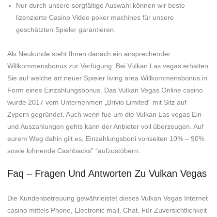
Nur durch unsere sorgfältige Auswahl können wir beste
lizenzierte Casino Video poker machines für unsere
geschätzten Spieler garantieren.
Als Neukunde steht Ihnen danach ein ansprechender
Willkommensbonus zur Verfügung. Bei Vulkan Las vegas erhalten
Sie auf welche art neuer Spieler living area Willkommensbonus in
Form eines Einzahlungsbonus. Das Vulkan Vegas Online casino
wurde 2017 vom Unternehmen „Brivio Limited“ mit Sitz auf
Zypern gegründet. Auch wenn fue um die Vulkan Las vegas Ein-
und Auszahlungen gehts kann der Anbieter voll überzeugen. Auf
eurem Weg dahin gilt es, Einzahlungsboni vonseiten 10% – 90%
sowie lohnende Cashbacks” “aufzustöbern.
Faq – Fragen Und Antworten Zu Vulkan Vegas
Die Kundenbetreuung gewährleistet dieses Vulkan Vegas Internet
casino mittels Phone, Electronic mail, Chat. Für Zuversichtlichkeit