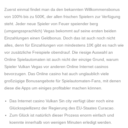
Zuerst einmal findet man da den bekannten Willkommensbonus
von 100% bis zu 500€, der allen frischen Spielern zur Verfügung
steht. Jeder neue Spieler von Feuer speiender berg
(umgangssprachlich) Vegas bekommt auf seine ersten beiden
Einzahlungen einen Geldbonus. Doch das ist auch noch nicht
alles, denn für Einzahlungen von mindestens 10€ gibt es nach wie
vor zusätzliche Freispiele obendrauf. Die riesige Auswahl an
Online Spielautomaten ist auch nicht der einzige Grund, warum
Spieler Vulkan Vegas vor anderen Online Internet casinos
bevorzugen. Das Online casino hat auch unglaublich viele
großzügige Bonusangebote für Spielautomaten-Fans, mit denen
diese die Apps um einiges profitabler machen können.
Das Internet casino Vulkan Sin city verfügt über noch eine
Glücksspiellizenz der Regierung des EU-Staates Curacao.
Zum Glück ist natürlich dieser Prozess enorm einfach und
koennte innerhalb von wenigen Minuten erledigt werden.