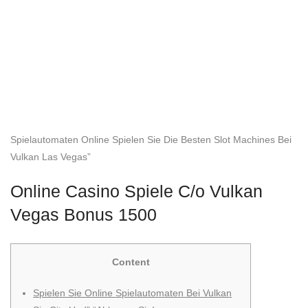
Spielautomaten Online Spielen Sie Die Besten Slot Machines Bei
Vulkan Las Vegas”
Online Casino Spiele C/o Vulkan
Vegas Bonus 1500
Content
Spielen Sie Online Spielautomaten Bei Vulkan