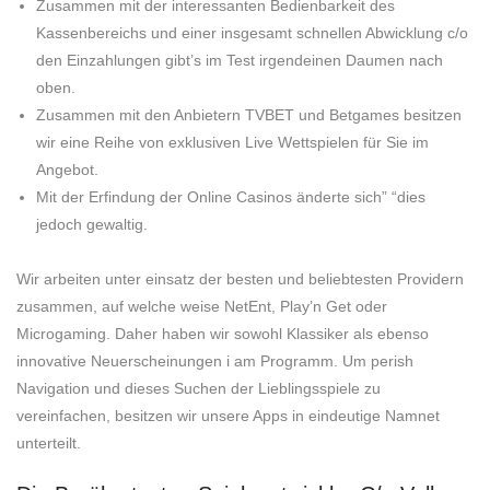
Zusammen mit der interessanten Bedienbarkeit des
Kassenbereichs und einer insgesamt schnellen Abwicklung c/o
den Einzahlungen gibt’s im Test irgendeinen Daumen nach
oben.
Zusammen mit den Anbietern TVBET und Betgames besitzen
wir eine Reihe von exklusiven Live Wettspielen für Sie im
Angebot.
Mit der Erfindung der Online Casinos änderte sich” “dies
jedoch gewaltig.
Wir arbeiten unter einsatz der besten und beliebtesten Providern
zusammen, auf welche weise NetEnt, Play’n Get oder
Microgaming. Daher haben wir sowohl Klassiker als ebenso
innovative Neuerscheinungen i am Programm. Um perish
Navigation und dieses Suchen der Lieblingsspiele zu
vereinfachen, besitzen wir unsere Apps in eindeutige Namnet
unterteilt.