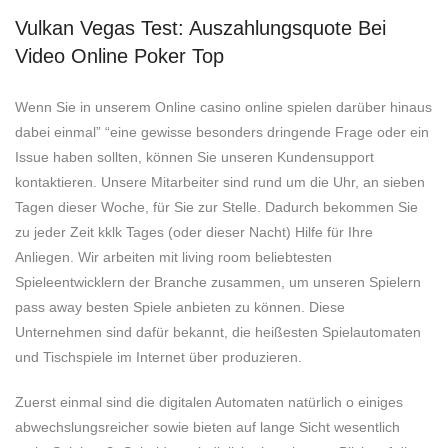
Vulkan Vegas Test: Auszahlungsquote Bei
Video Online Poker Top
Wenn Sie in unserem Online casino online spielen darüber hinaus
dabei einmal” “eine gewisse besonders dringende Frage oder ein
Issue haben sollten, können Sie unseren Kundensupport
kontaktieren. Unsere Mitarbeiter sind rund um die Uhr, an sieben
Tagen dieser Woche, für Sie zur Stelle. Dadurch bekommen Sie
zu jeder Zeit kklk Tages (oder dieser Nacht) Hilfe für Ihre
Anliegen. Wir arbeiten mit living room beliebtesten
Spieleentwicklern der Branche zusammen, um unseren Spielern
pass away besten Spiele anbieten zu können. Diese
Unternehmen sind dafür bekannt, die heißesten Spielautomaten
und Tischspiele im Internet über produzieren.
Zuerst einmal sind die digitalen Automaten natürlich o einiges
abwechslungsreicher sowie bieten auf lange Sicht wesentlich