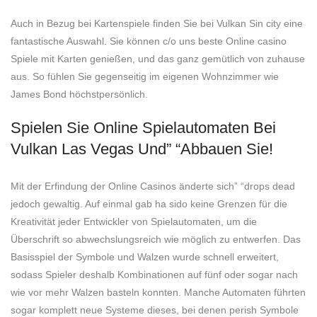
Auch in Bezug bei Kartenspiele finden Sie bei Vulkan Sin city eine
fantastische Auswahl. Sie können c/o uns beste Online casino
Spiele mit Karten genießen, und das ganz gemütlich von zuhause
aus. So fühlen Sie gegenseitig im eigenen Wohnzimmer wie
James Bond höchstpersönlich.
Spielen Sie Online Spielautomaten Bei
Vulkan Las Vegas Und” “Abbauen Sie!
Mit der Erfindung der Online Casinos änderte sich” “drops dead
jedoch gewaltig. Auf einmal gab ha sido keine Grenzen für die
Kreativität jeder Entwickler von Spielautomaten, um die
Überschrift so abwechslungsreich wie möglich zu entwerfen. Das
Basisspiel der Symbole und Walzen wurde schnell erweitert,
sodass Spieler deshalb Kombinationen auf fünf oder sogar nach
wie vor mehr Walzen basteln konnten. Manche Automaten führten
sogar komplett neue Systeme dieses, bei denen perish Symbole