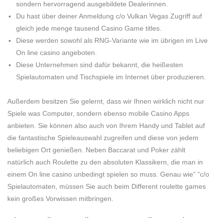
sondern hervorragend ausgebildete Dealerinnen.
Du hast über deiner Anmeldung c/o Vulkan Vegas Zugriff auf
gleich jede menge tausend Casino Game titles.
Diese werden sowohl als RNG-Variante wie im übrigen im Live
On line casino angeboten.
Diese Unternehmen sind dafür bekannt, die heißesten
Spielautomaten und Tischspiele im Internet über produzieren.
Außerdem besitzen Sie gelernt, dass wir Ihnen wirklich nicht nur
Spiele was Computer, sondern ebenso mobile Casino Apps
anbieten. Sie können also auch von Ihrem Handy und Tablet auf
die fantastische Spieleauswahl zugreifen und diese von jedem
beliebigen Ort genießen. Neben Baccarat und Poker zählt
natürlich auch Roulette zu den absoluten Klassikern, die man in
einem On line casino unbedingt spielen so muss. Genau wie” “c/o
Spielautomaten, müssen Sie auch beim Different roulette games
kein großes Vorwissen mitbringen.