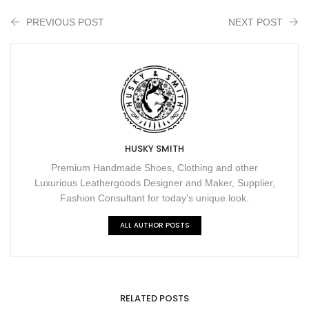
PREVIOUS POST
NEXT POST
HUSKY SMITH
Premium Handmade Shoes, Clothing and other
Luxurious Leathergoods Designer and Maker, Supplier,
Fashion Consultant for today's unique look.
ALL AUTHOR POSTS
RELATED POSTS