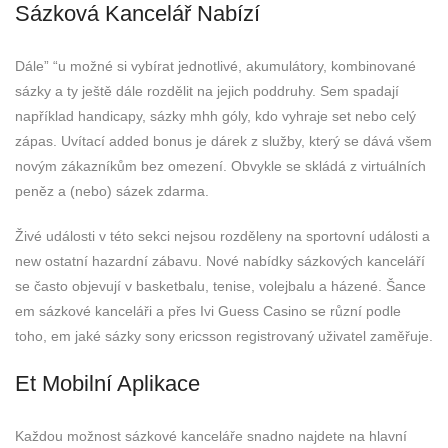
Sázková Kancelář Nabízí
Dále” “u možné si vybírat jednotlivé, akumulátory, kombinované
sázky a ty ještě dále rozdělit na jejich poddruhy. Sem spadají
například handicapy, sázky mhh góly, kdo vyhraje set nebo celý
zápas. Uvítací added bonus je dárek z služby, který se dává všem
novým zákazníkům bez omezení. Obvykle se skládá z virtuálních
peněz a (nebo) sázek zdarma.
Živé události v této sekci nejsou rozděleny na sportovní události a
new ostatní hazardní zábavu. Nové nabídky sázkových kanceláří
se často objevují v basketbalu, tenise, volejbalu a házené. Šance
em sázkové kanceláři a přes Ivi Guess Casino se různí podle
toho, em jaké sázky sony ericsson registrovaný uživatel zaměřuje.
Et Mobilní Aplikace
Každou možnost sázkové kanceláře snadno najdete na hlavní