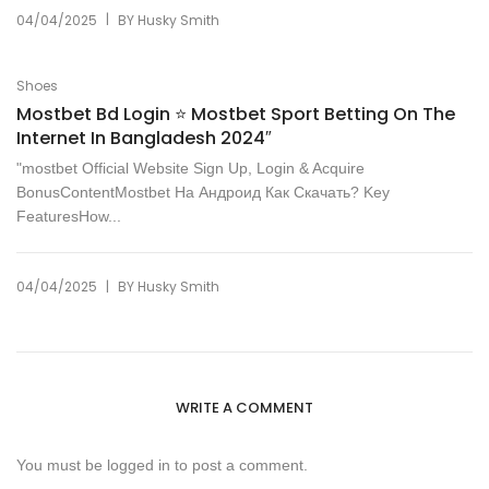
|
04/04/2025
BY
Husky Smith
Shoes
Mostbet Bd Login ⭐️ Mostbet Sport Betting On The
Internet In Bangladesh 2024″
"mostbet Official Website Sign Up, Login & Acquire
BonusContentMostbet На Андроид Как Скачать? Key
FeaturesHow...
|
04/04/2025
BY
Husky Smith
WRITE A COMMENT
You must be
logged in
to post a comment.