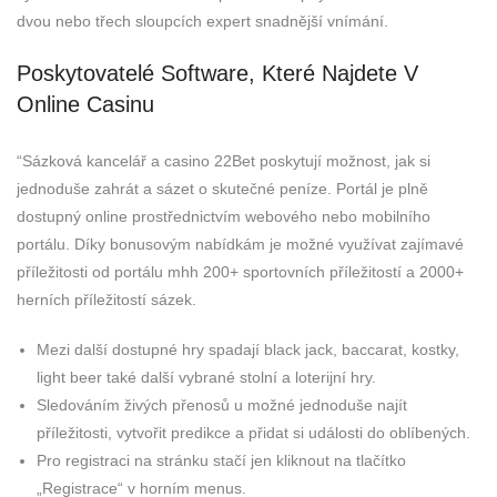
dvou nebo třech sloupcích expert snadnější vnímání.
Poskytovatelé Software, Které Najdete V
Online Casinu
“Sázková kancelář a casino 22Bet poskytují možnost, jak si
jednoduše zahrát a sázet o skutečné peníze. Portál je plně
dostupný online prostřednictvím webového nebo mobilního
portálu. Díky bonusovým nabídkám je možné využívat zajímavé
příležitosti od portálu mhh 200+ sportovních příležitostí a 2000+
herních příležitostí sázek.
Mezi další dostupné hry spadají black jack, baccarat, kostky,
light beer také další vybrané stolní a loterijní hry.
Sledováním živých přenosů u možné jednoduše najít
příležitosti, vytvořit predikce a přidat si události do oblíbených.
Pro registraci na stránku stačí jen kliknout na tlačítko
„Registrace“ v horním menus.