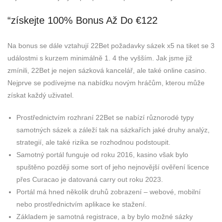
“získejte 100% Bonus Až Do €122
Na bonus se dále vztahují 22Bet požadavky sázek x5 na tiket se 3
událostmi s kurzem minimálně 1. 4 the vyšším. Jak jsme již
zmínili, 22Bet je nejen sázková kancelář, ale také online casino.
Nejprve se podívejme na nabídku novým hráčům, kterou může
získat každý uživatel.
Prostřednictvím rozhraní 22Bet se nabízí různorodé typy
samotných sázek a záleží tak na sázkařích jaké druhy analýz,
strategií, ale také rizika se rozhodnou podstoupit.
Samotný portál funguje od roku 2016, kasino však bylo
spuštěno později some sort of jeho nejnovější ověření licence
přes Curacao je datovaná carry out roku 2023.
Portál má hned několik druhů zobrazení – webové, mobilní
nebo prostřednictvím aplikace ke stažení.
Základem je samotná registrace, a by bylo možné sázky