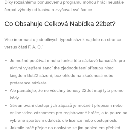
Díky rozsáhlému bonusovému programu mohou hráči neustále
čerpat výhody od kasina a zvyšovat své šance.
Co Obsahuje Celková Nabídka 22bet?
Více informací o jednotlivých typech sázek najdete na stránce
versus části F. A. Q.”
Je možné používat mnoho funkcí této sázkové kanceláře pro
aktivní vylepšení šancí the zjednodušení přístupu nited
kingdom Bet22 sázení, bez ohledu na zkušenosti nebo
preference sázkaře.
Ale pamatujte, že ne všechny bonusy 22Bet mají tyto promo
kódy.
Streamování dostupných zápasů je možné t přepisem nebo
online video záznamem pro registrované hráče, a to pouze na
vybrané sportovní události, dle licence nebo dostupnosti.
Jakmile hráč přejde na naskytne ze jim pohled em přehled