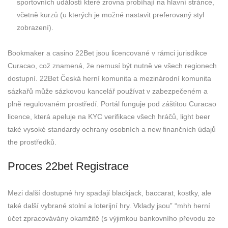
sportovních událostí které zrovna probíhají na hlavní stránce,
včetně kurzů (u kterých je možné nastavit preferovaný styl
zobrazení).
Bookmaker a casino 22Bet jsou licencované v rámci jurisdikce
Curacao, což znamená, že nemusí být nutně ve všech regionech
dostupní. 22Bet Česká herní komunita a mezinárodní komunita
sázkařů může sázkovou kancelář používat v zabezpečeném a
plně regulovaném prostředí. Portál funguje pod záštitou Curacao
licence, která apeluje na KYC verifikace všech hráčů, light beer
také vysoké standardy ochrany osobních a new finančních údajů
the prostředků.
Proces 22bet Registrace
Mezi další dostupné hry spadají blackjack, baccarat, kostky, ale
také další vybrané stolní a loterijní hry. Vklady jsou” “mhh herní
účet zpracovávány okamžitě (s výjimkou bankovního převodu ze