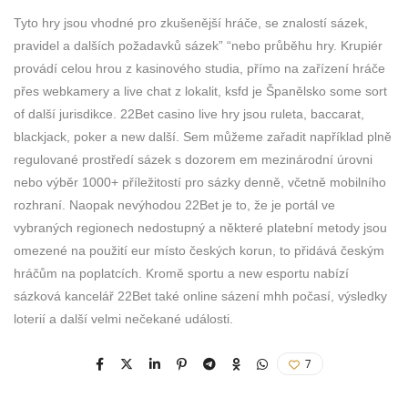
Tyto hry jsou vhodné pro zkušenější hráče, se znalostí sázek,
pravidel a dalších požadavků sázek” “nebo průběhu hry. Krupiér
provádí celou hrou z kasinového studia, přímo na zařízení hráče
přes webkamery a live chat z lokalit, ksfd je Španělsko some sort
of další jurisdikce. 22Bet casino live hry jsou ruleta, baccarat,
blackjack, poker a new další. Sem můžeme zařadit například plně
regulované prostředí sázek s dozorem em mezinárodní úrovni
nebo výběr 1000+ příležitostí pro sázky denně, včetně mobilního
rozhraní. Naopak nevýhodou 22Bet je to, že je portál ve
vybraných regionech nedostupný a některé platební metody jsou
omezené na použití eur místo českých korun, to přidává českým
hráčům na poplatcích. Kromě sportu a new esportu nabízí
sázková kancelář 22Bet také online sázení mhh počasí, výsledky
loterií a další velmi nečekané události.
7