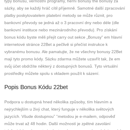
typy bonusů, věrnostní programy, herní bonusy the bonusy za
sázky, aby se každý hráč cítil příjemně. Samotné další zpracování
platby poskytovatelem platební metody se může různit, pro
bankovní převody se jedná až o 3 pracovní dny nebo déle (dle
bankovní instituce nebo mezinárodního převodu). Pro získání
bonus kódu byste měli přejít carry out sekce „Bonusy“ em hlavní
internetové stránce 22Bet a pečlivě si přečíst instrukce k
vybranému bonusu. Ale pamatujte, že ne všechny bonusy 22Bet
mají tyto promo kódy. Sázku zdarma můžete uzavřít tak, že em
svůj účet obdržíte některý z dostupných bonusů. Tyto virtuální
prostředky můžete spolu s vkladem použít k sázení.
Popis Bonus Kódu 22bet
Podpora u dostupná hned několika způsoby, tím hlavním a
nejrychlejším u živý chat, který funguje v několika světových
jazycích. Všude dostupnou” “metodou je e-mailem, odpověď
může trvat až 48 hodin. Další možností je zpětné zavolání