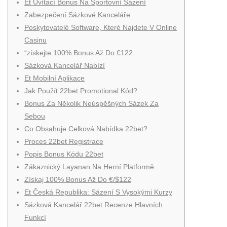
Et Uvítací Bonus Na Sportovní Sázení
Zabezpečení Sázkové Kanceláře
Poskytovatelé Software, Které Najdete V Online
Casinu
“získejte 100% Bonus Až Do €122
Sázková Kancelář Nabízí
Et Mobilní Aplikace
Jak Použít 22bet Promotional Kód?
Bonus Za Několik Neúspěšných Sázek Za
Sebou
Co Obsahuje Celková Nabídka 22bet?
Proces 22bet Registrace
Popis Bonus Kódu 22bet
Zákaznický Layanan Na Herní Platformě
Získaj 100% Bonus Až Do €/$122
Et Česká Republika: Sázení S Vysokými Kurzy
Sázková Kancelář 22bet Recenze Hlavních
Funkcí