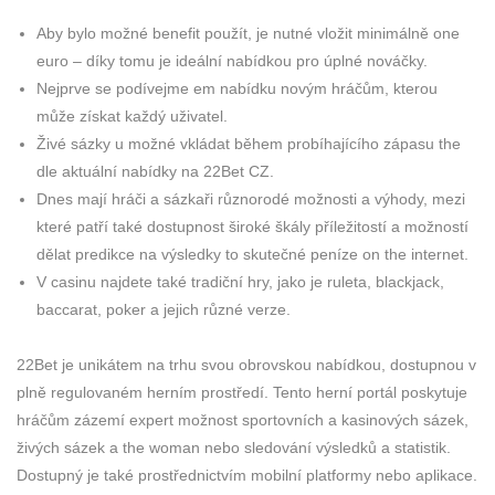
Aby bylo možné benefit použít, je nutné vložit minimálně one
euro – díky tomu je ideální nabídkou pro úplné nováčky.
Nejprve se podívejme em nabídku novým hráčům, kterou
může získat každý uživatel.
Živé sázky u možné vkládat během probíhajícího zápasu the
dle aktuální nabídky na 22Bet CZ.
Dnes mají hráči a sázkaři různorodé možnosti a výhody, mezi
které patří také dostupnost široké škály příležitostí a možností
dělat predikce na výsledky to skutečné peníze on the internet.
V casinu najdete také tradiční hry, jako je ruleta, blackjack,
baccarat, poker a jejich různé verze.
22Bet je unikátem na trhu svou obrovskou nabídkou, dostupnou v
plně regulovaném herním prostředí. Tento herní portál poskytuje
hráčům zázemí expert možnost sportovních a kasinových sázek,
živých sázek a the woman nebo sledování výsledků a statistik.
Dostupný je také prostřednictvím mobilní platformy nebo aplikace.