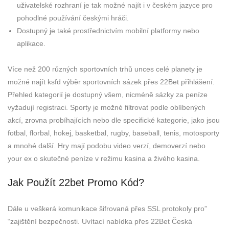
uživatelské rozhraní je tak možné najít i v českém jazyce pro
pohodlné používání českými hráči.
Dostupný je také prostřednictvím mobilní platformy nebo
aplikace.
Více než 200 různých sportovních trhů unces celé planety je
možné najít ksfd výběr sportovních sázek přes 22Bet přihlášení.
Přehled kategorií je dostupný všem, nicméně sázky za peníze
vyžadují registraci. Sporty je možné filtrovat podle oblíbených
akcí, zrovna probíhajících nebo dle specifické kategorie, jako jsou
fotbal, florbal, hokej, basketbal, rugby, baseball, tenis, motosporty
a mnohé další. Hry mají podobu video verzí, demoverzí nebo
your ex o skutečné peníze v režimu kasina a živého kasina.
Jak Použít 22bet Promo Kód?
Dále u veškerá komunikace šifrovaná přes SSL protokoly pro”
“zajištění bezpečnosti. Uvítací nabídka přes 22Bet Česká