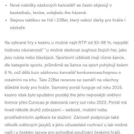
Nové nabídky sázkových kanceláří se často objevují v
basketbalu, tenise, volejbalu the házené.
Stejnou taktikou se řídí i 22Bet, který nabízí dárky pro hráče i
sázkaře.
Na vybrané hry v kasinu u možné najít RTP od 93–98 %, nejvyšší
hodnotu návratnosti” “u možné sledovat oughout živých her, jako
jsou ruleta nebo blackjack. Sportovní události mají různé šance,
dle kategorie sportu, průměrně se šance na sport pohybují kolem
6 %, což dělá tuzo sázkovou kancelář konkurenceschopnou s
ostatními na trhu. Tato 22Bet recenze se zaměří na všechny
důležité body pro hráče. Samotný portál funguje od roku 2016,
kasino však bylo spuštěno později the jeho nejnovější ověření
licence přes Curacao je datovaná carry out roku 2023. Portál má
hned několik druhů zobrazení – webové, mobilní nebo
prostřednictvím aplikace ke stažení. Zároveň podporuje také
několik světových jazyků a jeho uživatelské rozhraní u tak možné
najít i v českém jazyce pro pohodlné používání českými hráči.