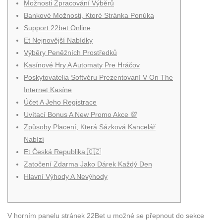
Možnosti Zpracování Výběrů
Bankové Možnosti, Ktoré Stránka Ponúka
Support 22bet Online
Et Nejnovější Nabídky
Výběry Peněžních Prostředků
Kasínové Hry A Automaty Pre Hráčov
Poskytovatelia Softvéru Prezentovaní V On The
Internet Kasíne
Účet A Jeho Registrace
Uvítací Bonus A New Promo Akce 💯
Způsoby Placení, Která Sázková Kancelář
Nabízí
Et Česká Republika 🇨🇿
Zatočení Zdarma Jako Dárek Každý Den
Hlavní Výhody A Nevýhody
V horním panelu stránek 22Bet u možné se přepnout do sekce