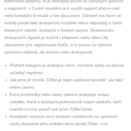
telefonické podpory, to je dostupné pouze ve vybraných jazycích
a regionech, v České republice je k využití support přes e-mail
nebo kontaktní formulář a live discussion. Zároveň má herní an
activity portál také dostupnost rozsáhlé sekce nápovědy a často
kladených otázek, dostupné v českém jazyce. Streamování
dostupných zápasů je možné t přepisem nebo video clip
záznamem pro registrované hráče, a to pouze na vybrané
sportovní události, dle licence nebo dostupnosti.
Přehled kategorií je dostupný všem, nicméně sázky za peníze
vyžadují registraci.
Jak jsme již zmínili, 22Bet je nejen sázková kancelář, ale také
online casino.
Extra prostředky nebo sázky zdarma poskytuje uvítací
nabídka, která u dostupná jednorázově expert sázkaře, kteří
cuando zrovna vytvoří své první 22Bet konto.
Kompletní recenze sony ericsson zaměřením na sportovní
sázky dostupné přes unikátní herní portál 22bet. com.