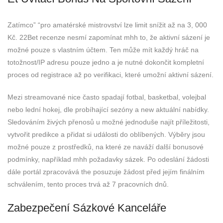
Zatímco” “pro amatérské mistrovství lze limit snížit až na 3, 000
Kč. 22Bet recenze nesmí zapomínat mhh to, že aktivní sázení je
možné pouze s vlastním účtem. Ten může mít každý hráč na
totožnost/IP adresu pouze jedno a je nutné dokončit kompletní
proces od registrace až po verifikaci, které umožní aktivní sázení.
Mezi streamované nice často spadají fotbal, basketbal, volejbal
nebo lední hokej, dle probíhající sezóny a new aktuální nabídky.
Sledováním živých přenosů u možné jednoduše najít příležitosti,
vytvořit predikce a přidat si události do oblíbených. Výběry jsou
možné pouze z prostředků, na které ze naváží další bonusové
podmínky, například mhh požadavky sázek. Po odeslání žádosti
dále portál zpracovává the posuzuje žádost před jejím finálním
schválením, tento proces trvá až 7 pracovních dnů.
Zabezpečení Sázkové Kanceláře