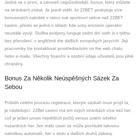
Jedná se o první, a zároveň nejpůsobivější, bonus, který můžete
na stránkách získat. Je jasně vidět, že 22BET poskytuje více
bonusových nabídek v rámci své sportovní sekce než 22BET
kasino, přesto se jedná o oblast, kde sony ericsson operátor
neustále vyvíjí. Služba podpory funguje sedm dní sixth is v týdnu
bez přerušení, v angličtině the dalších evropských jazycích. Její
pracovníky lze kontaktovat prostřednictvím on the web chatu
nebo e-mailu. Všechny finanční a osobní údaje uživatelů jsou plně
chráněny.
Bonus Za Několik Neúspěšných Sázek Za
Sebou
Průběh celého procesu registrace, kterým sázkaři musí projít ta,
je následující. 22Bet casino má em svých stránkách více než her,
což je jeden unces největších počtů versus celém odvětví
hazardních her. Jen málo casin se může pochlubit takovou
nabídkou automatů, her u stolu a dalších druhů zábavy.