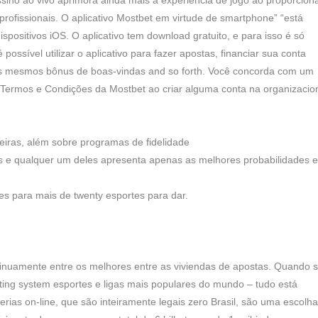
sino ao vivo aprimora ainda mais a experiência de jogo ao proporcion
rofissionais. O aplicativo Mostbet em virtude de smartphone” “está
ispositivos iOS. O aplicativo tem download gratuito, e para isso é só
é possível utilizar o aplicativo para fazer apostas, financiar sua conta
os mesmos bônus de boas-vindas and so forth. Você concorda com um
 Termos e Condições da Mostbet ao criar alguma conta na organizacio
eiras, além sobre programas de fidelidade
s e qualquer um deles apresenta apenas as melhores probabilidades e
es para mais de twenty esportes para dar.
inuamente entre os melhores entre as viviendas de apostas. Quando 
ting system esportes e ligas mais populares do mundo – tudo está
terias on-line, que são inteiramente legais zero Brasil, são uma escolha