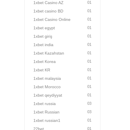
1xbet Casino AZ
01
1xbet casino BD
01
1xbet Casino Online
01
1xbet egypt
01
1xbet giriş
01
1xbet india
01
1xbet Kazahstan
01
1xbet Korea
01
1xbet KR
01
1xbet malaysia
01
1xbet Morocco
01
1xbet qeydiyyat
01
1xbet russia
03
1xbet Russian
03
1xbet russian1
01
22bet
01