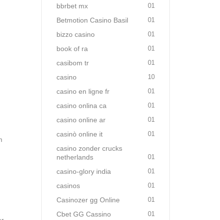
bbrbet mx
01
Betmotion Casino Basil
01
bizzo casino
01
book of ra
01
casibom tr
01
casino
10
casino en ligne fr
01
casino onlina ca
01
casino online ar
01
casinò online it
01
m
casino zonder crucks
netherlands
01
casino-glory india
01
casinos
01
Casinozer gg Online
01
Cbet GG Cassino
01