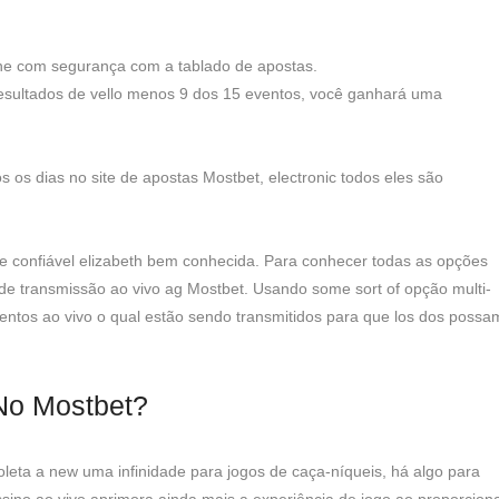
ine com segurança com a tablado de apostas.
resultados de vello menos 9 dos 15 eventos, você ganhará uma
os dias no site de apostas Mostbet, electronic todos eles são
e confiável elizabeth bem conhecida. Para conhecer todas as opções
 de transmissão ao vivo ag Mostbet. Usando some sort of opção multi-
ntos ao vivo o qual estão sendo transmitidos para que los dos possa
No Mostbet?
oleta a new uma infinidade para jogos de caça-níqueis, há algo para