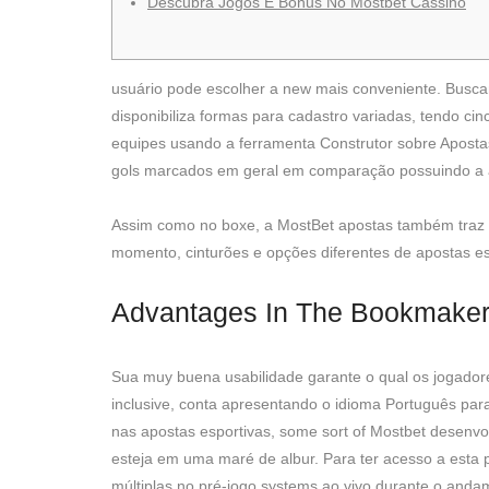
Descubra Jogos E Bônus No Mostbet Cassino
usuário pode escolher a new mais conveniente. Busca
disponibiliza formas para cadastro variadas, tendo ci
equipes usando a ferramenta Construtor sobre Apost
gols marcados em geral em comparação possuindo a 
Assim como no boxe, a MostBet apostas também traz ó
momento, cinturões e opções diferentes de apostas e
Advantages In The Bookmake
Sua muy buena usabilidade garante o qual os jogadore
inclusive, conta apresentando o idioma Português para
nas apostas esportivas, some sort of Mostbet desenvo
esteja em uma maré de albur. Para ter acesso a esta 
múltiplas no pré-jogo systems ao vivo durante o an