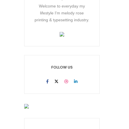
Welcome to everyday my
lifestyle I'm melody rose
printing & typesetting industry.
FOLLOW US