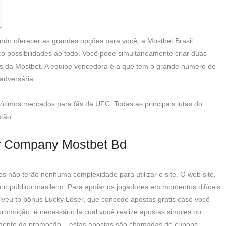
ndo oferecer as grandes opções para você, a Mostbet Brasil
nco possibilidades ao todo. Você pode simultaneamente criar duas
as da Mostbet. A equipe vencedora é a que tem o grande número de
adversária.
timos mercados para fãs da UFC. Todas as principais lutas do
stão
r Company Mostbet Bd
s não terão nenhuma complexidade para utilizar o site. O web site,
 o público brasileiro. Para apoiar os jogadores em momentos difíceis
lveu to bônus Lucky Loser, que concede apostas grátis caso você
promoção, é necessário la cual você realize apostas simples ou
damento da promoção – estas apostas são chamadas de cupons.