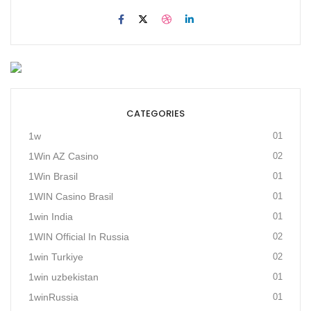
CATEGORIES
1w
01
1Win AZ Casino
02
1Win Brasil
01
1WIN Casino Brasil
01
1win India
01
1WIN Official In Russia
02
1win Turkiye
02
1win uzbekistan
01
1winRussia
01