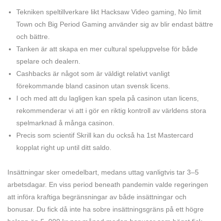
Tekniken speltillverkare likt Hacksaw Video gaming, No limit
Town och Big Period Gaming använder sig av blir endast bättre
och bättre.
Tanken är att skapa en mer cultural speluppvelse för både
spelare och dealern.
Cashbacks är något som är väldigt relativt vanligt
förekommande bland casinon utan svensk licens.
I och med att du lagligen kan spela på casinon utan licens,
rekommenderar vi att i gör en riktig kontroll av världens stora
spelmarknad å många casinon.
Precis som scientif Skrill kan du också ha 1st Mastercard
kopplat right up until ditt saldo.
Insättningar sker omedelbart, medans uttag vanligtvis tar 3–5
arbetsdagar. En viss period beneath pandemin valde regeringen
att införa kraftiga begränsningar av både insättningar och
bonusar. Du fick då inte ha sobre insättningsgräns på ett högre