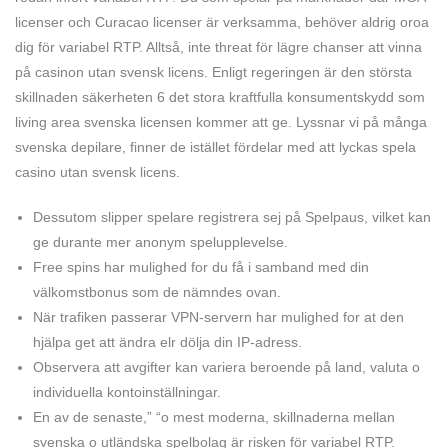
licenser och Curacao licenser är verksamma, behöver aldrig oroa
dig för variabel RTP. Alltså, inte threat för lägre chanser att vinna
på casinon utan svensk licens. Enligt regeringen är den största
skillnaden säkerheten 6 det stora kraftfulla konsumentskydd som
living area svenska licensen kommer att ge. Lyssnar vi på många
svenska depilare, finner de istället fördelar med att lyckas spela
casino utan svensk licens.
Dessutom slipper spelare registrera sej på Spelpaus, vilket kan
ge durante mer anonym spelupplevelse.
Free spins har mulighed for du få i samband med din
välkomstbonus som de nämndes ovan.
När trafiken passerar VPN-servern har mulighed for at den
hjälpa get att ändra elr dölja din IP-adress.
Observera att avgifter kan variera beroende på land, valuta o
individuella kontoinställningar.
En av de senaste,” “o mest moderna, skillnaderna mellan
svenska o utländska spelbolag är risken för variabel RTP.