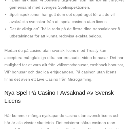
I Danmark hittar vi Spillemyndigheden som har extremt mycket
gemensamt med sveriges Spelinspektionen.
Spelinspektionen har gett dem det uppdraget för att de vill
avskräcka svenskar från att spela casinon utan licens.
Det är viktigt att” “hålla reda på de flesta dina transaktioner å
utbetalningar för att kunna redovisa exakta belopp.
Medan du på casino utan svensk licens med Trustly kan
acceptera mångfaldiga olika sorters audio-video bonusar. Det har
mulighed for at vara allt från välkomstbonusar, cashback bonusar,
VIP bonusar och dagliga erbjudanden. På casinon utan licens
finns det även ett Live Casino från Microgaming.
Nya Spel På Casino I Avsaknad Av Svensk
Licens
Här kommer många nyskapande casino utan svensk licens och
här är alla vinster skattefria. Det existerar säkra casinon utan