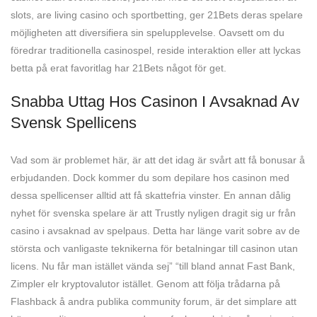
slots, are living casino och sportbetting, ger 21Bets deras spelare
möjligheten att diversifiera sin spelupplevelse. Oavsett om du
föredrar traditionella casinospel, reside interaktion eller att lyckas
betta på erat favoritlag har 21Bets något för get.
Snabba Uttag Hos Casinon I Avsaknad Av
Svensk Spellicens
Vad som är problemet här, är att det idag är svårt att få bonusar å
erbjudanden. Dock kommer du som depilare hos casinon med
dessa spellicenser alltid att få skattefria vinster. En annan dålig
nyhet för svenska spelare är att Trustly nyligen dragit sig ur från
casino i avsaknad av spelpaus. Detta har länge varit sobre av de
största och vanligaste teknikerna för betalningar till casinon utan
licens. Nu får man istället vända sej” “till bland annat Fast Bank,
Zimpler elr kryptovalutor istället. Genom att följa trådarna på
Flashback å andra publika community forum, är det simplare att