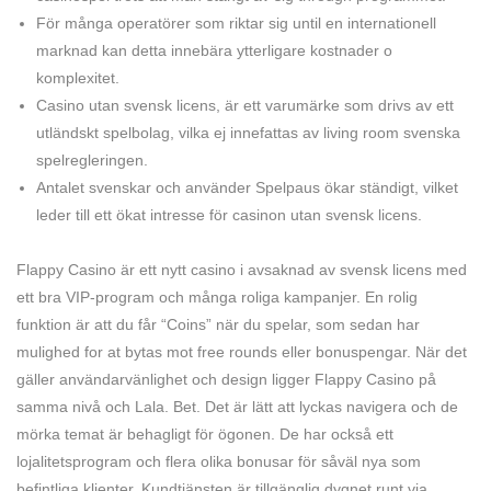
För många operatörer som riktar sig until en internationell
marknad kan detta innebära ytterligare kostnader o
komplexitet.
Casino utan svensk licens, är ett varumärke som drivs av ett
utländskt spelbolag, vilka ej innefattas av living room svenska
spelregleringen.
Antalet svenskar och använder Spelpaus ökar ständigt, vilket
leder till ett ökat intresse för casinon utan svensk licens.
Flappy Casino är ett nytt casino i avsaknad av svensk licens med
ett bra VIP-program och många roliga kampanjer. En rolig
funktion är att du får “Coins” när du spelar, som sedan har
mulighed for at bytas mot free rounds eller bonuspengar. När det
gäller användarvänlighet och design ligger Flappy Casino på
samma nivå och Lala. Bet. Det är lätt att lyckas navigera och de
mörka temat är behagligt för ögonen. De har också ett
lojalitetsprogram och flera olika bonusar för såväl nya som
befintliga klienter. Kundtjänsten är tillgänglig dygnet runt via