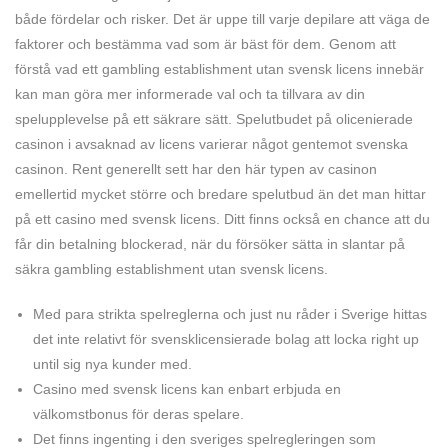
både fördelar och risker. Det är uppe till varje depilare att väga de
faktorer och bestämma vad som är bäst för dem. Genom att
förstå vad ett gambling establishment utan svensk licens innebär
kan man göra mer informerade val och ta tillvara av din
spelupplevelse på ett säkrare sätt. Spelutbudet på olicenierade
casinon i avsaknad av licens varierar något gentemot svenska
casinon. Rent generellt sett har den här typen av casinon
emellertid mycket större och bredare spelutbud än det man hittar
på ett casino med svensk licens. Ditt finns också en chance att du
får din betalning blockerad, när du försöker sätta in slantar på
säkra gambling establishment utan svensk licens.
Med para strikta spelreglerna och just nu råder i Sverige hittas
det inte relativt för svensklicensierade bolag att locka right up
until sig nya kunder med.
Casino med svensk licens kan enbart erbjuda en
välkomstbonus för deras spelare.
Det finns ingenting i den sveriges spelregleringen som