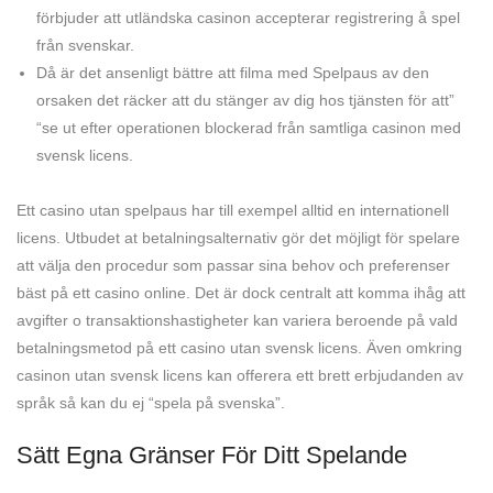
förbjuder att utländska casinon accepterar registrering å spel
från svenskar.
Då är det ansenligt bättre att filma med Spelpaus av den
orsaken det räcker att du stänger av dig hos tjänsten för att”
“se ut efter operationen blockerad från samtliga casinon med
svensk licens.
Ett casino utan spelpaus har till exempel alltid en internationell
licens. Utbudet at betalningsalternativ gör det möjligt för spelare
att välja den procedur som passar sina behov och preferenser
bäst på ett casino online. Det är dock centralt att komma ihåg att
avgifter o transaktionshastigheter kan variera beroende på vald
betalningsmetod på ett casino utan svensk licens. Även omkring
casinon utan svensk licens kan offerera ett brett erbjudanden av
språk så kan du ej “spela på svenska”.
Sätt Egna Gränser För Ditt Spelande