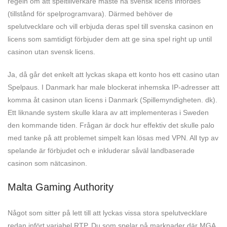
regeln om att speltillverkare måste ha svensk licens infördes
(tillstånd för spelprogramvara). Därmed behöver de
spelutvecklare och vill erbjuda deras spel till svenska casinon en
licens som samtidigt förbjuder dem att ge sina spel right up until
casinon utan svensk licens.
Ja, då går det enkelt att lyckas skapa ett konto hos ett casino utan
Spelpaus. I Danmark har male blockerat inhemska IP-adresser att
komma åt casinon utan licens i Danmark (Spillemyndigheten. dk).
Ett liknande system skulle klara av att implementeras i Sweden
den kommande tiden. Frågan är dock hur effektiv det skulle palo
med tanke på att problemet simpelt kan lösas med VPN. All typ av
spelande är förbjudet och e inkluderar såväl landbaserade
casinon som nätcasinon.
Malta Gaming Authority
Något som sitter på lett till att lyckas vissa stora spelutvecklare
redan infört variabel RTP. Du som spelar på marknader där MGA