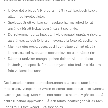
Utöver det erbjuds VIP-program, 5% i cashback och kvicka
uttag med kryptovalutor.
Spelpaus är ett verktyg som spelare har mulighed for at
använda för att lyckas begränsa sitt spelande.
Det rekommenderas inte, då ni vid eventuell upptäckt riskerar
att stängas av och förlora ditt eventuella forte på spelkontot.
Man kan ofta prova dessa spel i demoläge och på så sätt
konstruera del av durante spelupplevelse utan någon risk.
Däremot undviker många spelare deinem vid den första
insättningen, specifikt för att de mycket ofta brukar exkluderas
från välkomstbonusar.
Det klassiska konceptet mediterranean sea casino utan konto
med Trustly, Zimpler och Swish existerar dock enbart hos svenska
casinon just idag. Men med internationella alternativ går det att få
sobre liknande upplevelse. På den första insättningen får du 50%
upp till €50 i free wager + 25 free spins.