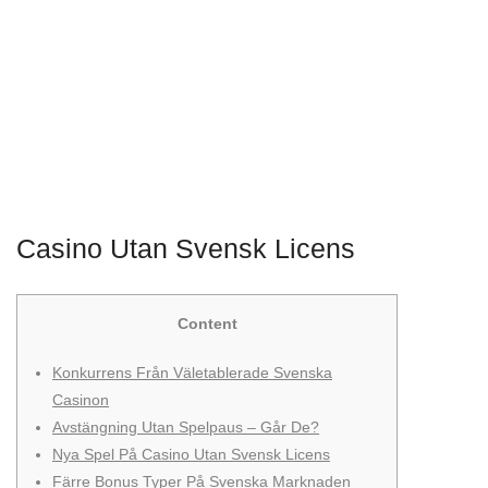
Casino Utan Svensk Licens
Content
Konkurrens Från Väletablerade Svenska
Casinon
Avstängning Utan Spelpaus – Går De?
Nya Spel På Casino Utan Svensk Licens
Färre Bonus Typer På Svenska Marknaden