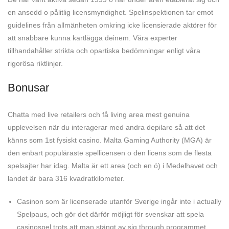
en ansedd o pålitlig licensmyndighet. Spelinspektionen tar emot
guidelines från allmänheten omkring icke licensierade aktörer för
att snabbare kunna kartlägga deinem. Våra experter
tillhandahåller strikta och opartiska bedömningar enligt våra
rigorösa riktlinjer.
Bonusar
Chatta med live retailers och få living area mest genuina
upplevelsen när du interagerar med andra depilare så att det
känns som 1st fysiskt casino. Malta Gaming Authority (MGA) är
den enbart populäraste spellicensen o den licens som de flesta
spelsajter har idag. Malta är ett area (och en ö) i Medelhavet och
landet är bara 316 kvadratkilometer.
Casinon som är licenserade utanför Sverige ingår inte i actually
Spelpaus, och gör det därför möjligt för svenskar att spela
casinospel trots att man stängt av sig through programmet.