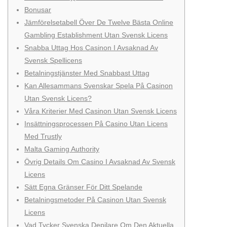
Bonusar
Jämförelsetabell Över De Twelve Bästa Online
Gambling Establishment Utan Svensk Licens
Snabba Uttag Hos Casinon I Avsaknad Av
Svensk Spellicens
Betalningstjänster Med Snabbast Uttag
Kan Allesammans Svenskar Spela På Casinon
Utan Svensk Licens?
Våra Kriterier Med Casinon Utan Svensk Licens
Insättningsprocessen På Casino Utan Licens
Med Trustly
Malta Gaming Authority
Övrig Details Om Casino I Avsaknad Av Svensk
Licens
Sätt Egna Gränser För Ditt Spelande
Betalningsmetoder På Casinon Utan Svensk
Licens
Vad Tycker Svenska Depilare Om Den Aktuella