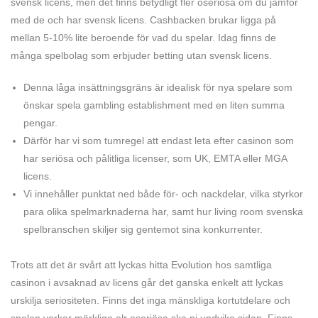
svensk licens, men det finns betydligt fler oseriösa om du jämför
med de och har svensk licens. Cashbacken brukar ligga på
mellan 5-10% lite beroende för vad du spelar. Idag finns de
många spelbolag som erbjuder betting utan svensk licens.
Denna låga insättningsgräns är idealisk för nya spelare som
önskar spela gambling establishment med en liten summa
pengar.
Därför har vi som tumregel att endast leta efter casinon som
har seriösa och pålitliga licenser, som UK, EMTA eller MGA
licens.
Vi innehåller punktat ned både för- och nackdelar, vilka styrkor
para olika spelmarknaderna har, samt hur living room svenska
spelbranschen skiljer sig gentemot sina konkurrenter.
Trots att det är svårt att lyckas hitta Evolution hos samtliga
casinon i avsaknad av licens går det ganska enkelt att lyckas
urskilja seriositeten. Finns det inga mänskliga kortutdelare och