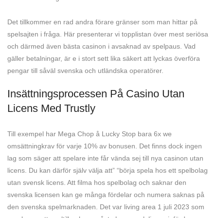
Det tillkommer en rad andra förare gränser som man hittar på
spelsajten i fråga. Här presenterar vi topplistan över mest seriösa
och därmed även bästa casinon i avsaknad av spelpaus. Vad
gäller betalningar, är e i stort sett lika säkert att lyckas överföra
pengar till såväl svenska och utländska operatörer.
Insättningsprocessen På Casino Utan
Licens Med Trustly
Till exempel har Mega Chop å Lucky Stop bara 6x we
omsättningkrav för varje 10% av bonusen. Det finns dock ingen
lag som säger att spelare inte får vända sej till nya casinon utan
licens. Du kan därför själv välja att” “börja spela hos ett spelbolag
utan svensk licens. Att filma hos spelbolag och saknar den
svenska licensen kan ge många fördelar och numera saknas på
den svenska spelmarknaden. Det var living area 1 juli 2023 som