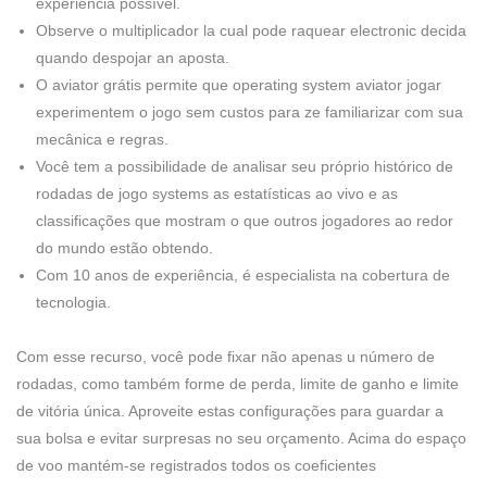
experiência possível.
Observe o multiplicador la cual pode raquear electronic decida
quando despojar an aposta.
O aviator grátis permite que operating system aviator jogar
experimentem o jogo sem custos para ze familiarizar com sua
mecânica e regras.
Você tem a possibilidade de analisar seu próprio histórico de
rodadas de jogo systems as estatísticas ao vivo e as
classificações que mostram o que outros jogadores ao redor
do mundo estão obtendo.
Com 10 anos de experiência, é especialista na cobertura de
tecnologia.
Com esse recurso, você pode fixar não apenas u número de
rodadas, como também forme de perda, limite de ganho e limite
de vitória única. Aproveite estas configurações para guardar a
sua bolsa e evitar surpresas no seu orçamento. Acima do espaço
de voo mantém-se registrados todos os coeficientes