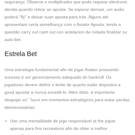
segurança. Observe o multiplicador que pode raquear electronic
decida quando retirar an aposta. Se esperar demais, um avião
poderá “fly” e deixar suan aposta para trás. Alguns até
apresentam certa semelhança com o Aviator Aposta, tendo a
questão carry out cash out con antelacion da rodada finalizar ou
auto-bet.
Estrela Bet
Uma estratégia fundamental afin de jogar Aviator possuindo
sucesso é um gerenciamento adequado do bankroll. Os
jogadores devem definir o limite de quanto estão dispostos a
good apostar e nunca excedê-lo. Além disto, é importante
despojar os” “lucro em momentos estratégicos para evitar perdas
desnecessárias.
Use uma mentalidade de jogo responsável at the jogue
apenas para fins recreativos afin de obter a melhor