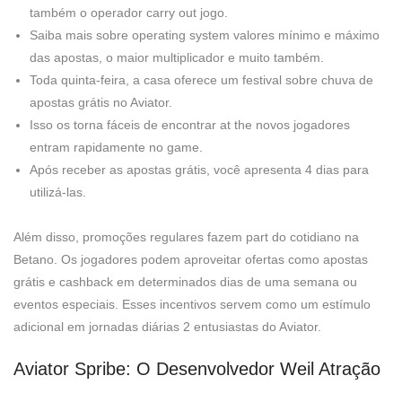
também o operador carry out jogo.
Saiba mais sobre operating system valores mínimo e máximo
das apostas, o maior multiplicador e muito também.
Toda quinta-feira, a casa oferece um festival sobre chuva de
apostas grátis no Aviator.
Isso os torna fáceis de encontrar at the novos jogadores
entram rapidamente no game.
Após receber as apostas grátis, você apresenta 4 dias para
utilizá-las.
Além disso, promoções regulares fazem part do cotidiano na
Betano. Os jogadores podem aproveitar ofertas como apostas
grátis e cashback em determinados dias de uma semana ou
eventos especiais. Esses incentivos servem como um estímulo
adicional em jornadas diárias 2 entusiastas do Aviator.
Aviator Spribe: O Desenvolvedor Weil Atração