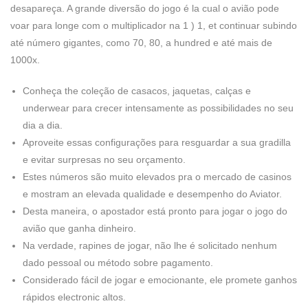
desapareça. A grande diversão do jogo é la cual o avião pode
voar para longe com o multiplicador na 1 ) 1, et continuar subindo
até número gigantes, como 70, 80, a hundred e até mais de
1000x.
Conheça the coleção de casacos, jaquetas, calças e
underwear para crecer intensamente as possibilidades no seu
dia a dia.
Aproveite essas configurações para resguardar a sua gradilla
e evitar surpresas no seu orçamento.
Estes números são muito elevados pra o mercado de casinos
e mostram an elevada qualidade e desempenho do Aviator.
Desta maneira, o apostador está pronto para jogar o jogo do
avião que ganha dinheiro.
Na verdade, rapines de jogar, não lhe é solicitado nenhum
dado pessoal ou método sobre pagamento.
Considerado fácil de jogar e emocionante, ele promete ganhos
rápidos electronic altos.