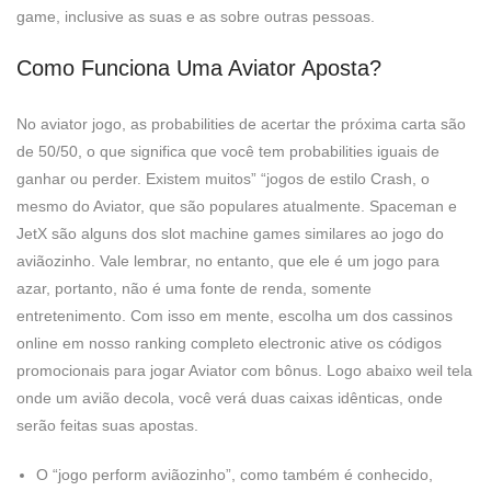
game, inclusive as suas e as sobre outras pessoas.
Como Funciona Uma Aviator Aposta?
No aviator jogo, as probabilities de acertar the próxima carta são
de 50/50, o que significa que você tem probabilities iguais de
ganhar ou perder. Existem muitos” “jogos de estilo Crash, o
mesmo do Aviator, que são populares atualmente. Spaceman e
JetX são alguns dos slot machine games similares ao jogo do
aviãozinho. Vale lembrar, no entanto, que ele é um jogo para
azar, portanto, não é uma fonte de renda, somente
entretenimento. Com isso em mente, escolha um dos cassinos
online em nosso ranking completo electronic ative os códigos
promocionais para jogar Aviator com bônus. Logo abaixo weil tela
onde um avião decola, você verá duas caixas idênticas, onde
serão feitas suas apostas.
O “jogo perform aviãozinho”, como também é conhecido,