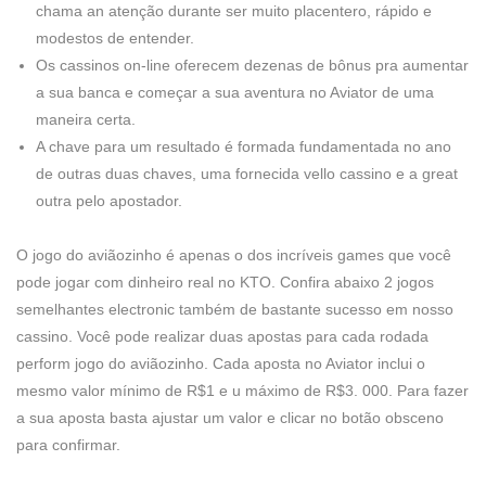
chama an atenção durante ser muito placentero, rápido e
modestos de entender.
Os cassinos on-line oferecem dezenas de bônus pra aumentar
a sua banca e começar a sua aventura no Aviator de uma
maneira certa.
A chave para um resultado é formada fundamentada no ano
de outras duas chaves, uma fornecida vello cassino e a great
outra pelo apostador.
O jogo do aviãozinho é apenas o dos incríveis games que você
pode jogar com dinheiro real no KTO. Confira abaixo 2 jogos
semelhantes electronic também de bastante sucesso em nosso
cassino. Você pode realizar duas apostas para cada rodada
perform jogo do aviãozinho. Cada aposta no Aviator inclui o
mesmo valor mínimo de R$1 e u máximo de R$3. 000. Para fazer
a sua aposta basta ajustar um valor e clicar no botão obsceno
para confirmar.