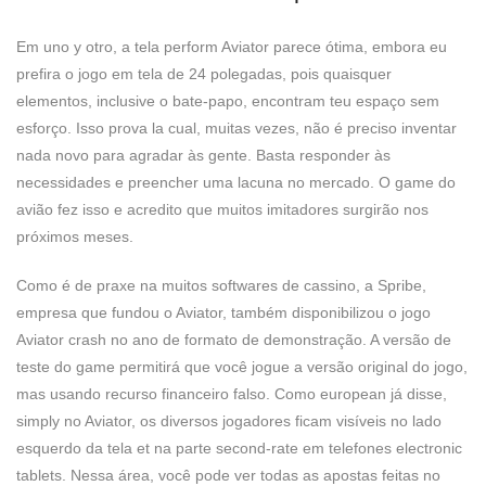
Em uno y otro, a tela perform Aviator parece ótima, embora eu
prefira o jogo em tela de 24 polegadas, pois quaisquer
elementos, inclusive o bate-papo, encontram teu espaço sem
esforço. Isso prova la cual, muitas vezes, não é preciso inventar
nada novo para agradar às gente. Basta responder às
necessidades e preencher uma lacuna no mercado. O game do
avião fez isso e acredito que muitos imitadores surgirão nos
próximos meses.
Como é de praxe na muitos softwares de cassino, a Spribe,
empresa que fundou o Aviator, também disponibilizou o jogo
Aviator crash no ano de formato de demonstração. A versão de
teste do game permitirá que você jogue a versão original do jogo,
mas usando recurso financeiro falso. Como european já disse,
simply no Aviator, os diversos jogadores ficam visíveis no lado
esquerdo da tela et na parte second-rate em telefones electronic
tablets. Nessa área, você pode ver todas as apostas feitas no