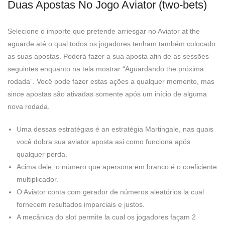
Duas Apostas No Jogo Aviator (two-bets)
Selecione o importe que pretende arriesgar no Aviator at the
aguarde até o qual todos os jogadores tenham também colocado
as suas apostas. Poderá fazer a sua aposta afin de as sessões
seguintes enquanto na tela mostrar “Aguardando the próxima
rodada”. Você pode fazer estas ações a qualquer momento, mas
since apostas são ativadas somente após um início de alguma
nova rodada.
Uma dessas estratégias é an estratégia Martingale, nas quais
você dobra sua aviator aposta asi como funciona após
qualquer perda.
Acima dele, o número que apersona em branco é o coeficiente
multiplicador.
O Aviator conta com gerador de números aleatórios la cual
fornecem resultados imparciais e justos.
A mecânica do slot permite la cual os jogadores façam 2