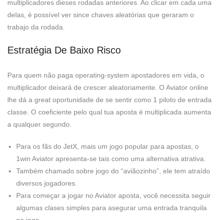
multiplicadores dieses rodadas anteriores. Ao clicar em cada uma
delas, é possível ver since chaves aleatórias que geraram o
trabajo da rodada.
Estratégia De Baixo Risco
Para quem não paga operating-system apostadores em vida, o
multiplicador deixará de crescer aleatoriamente. O Aviator online
lhe dá a great oportunidade de se sentir como 1 piloto de entrada
classe. O coeficiente pelo qual tua aposta é multiplicada aumenta
a qualquer segundo.
Para os fãs do JetX, mais um jogo popular para apostas, o
1win Aviator apresenta-se tais como uma alternativa atrativa.
Também chamado sobre jogo do “aviãozinho”, ele tem atraído
diversos jogadores.
Para começar a jogar no Aviator aposta, você necessita seguir
algumas clases simples para asegurar uma entrada tranquila