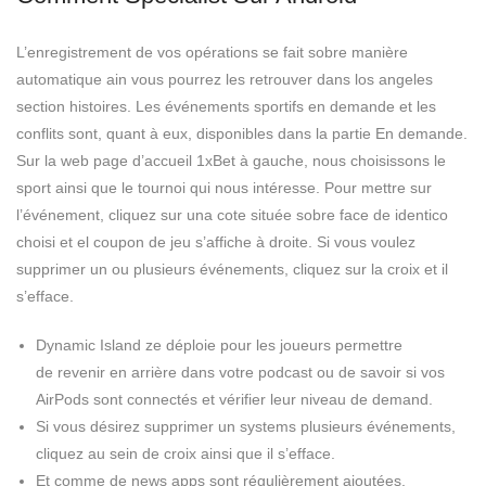
L’enregistrement de vos opérations se fait sobre manière
automatique ain vous pourrez les retrouver dans los angeles
section histoires. Les événements sportifs en demande et les
conflits sont, quant à eux, disponibles dans la partie En demande.
Sur la web page d’accueil 1xBet à gauche, nous choisissons le
sport ainsi que le tournoi qui nous intéresse. Pour mettre sur
l’événement, cliquez sur una cote située sobre face de identico
choisi et el coupon de jeu s’affiche à droite. Si vous voulez
supprimer un ou plusieurs événements, cliquez sur la croix et il
s’efface.
Dynamic Island ze déploie pour les joueurs permettre
de revenir en arrière dans votre podcast ou de savoir si vos
AirPods sont connectés et vérifier leur niveau de demand.
Si vous désirez supprimer un systems plusieurs événements,
cliquez au sein de croix ainsi que il s’efface.
Et comme de news apps sont régulièrement ajoutées,