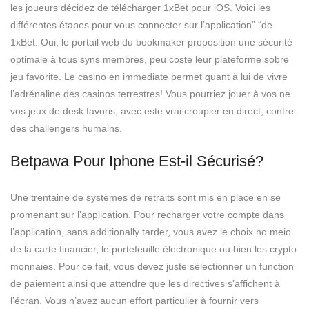
les joueurs décidez de télécharger 1xBet pour iOS. Voici les
différentes étapes pour vous connecter sur l’application” “de
1xBet. Oui, le portail web du bookmaker proposition une sécurité
optimale à tous syns membres, peu coste leur plateforme sobre
jeu favorite. Le casino en immediate permet quant à lui de vivre
l’adrénaline des casinos terrestres! Vous pourriez jouer à vos ne
vos jeux de desk favoris, avec este vrai croupier en direct, contre
des challengers humains.
Betpawa Pour Iphone Est-il Sécurisé?
Une trentaine de systèmes de retraits sont mis en place en se
promenant sur l’application. Pour recharger votre compte dans
l’application, sans additionally tarder, vous avez le choix no meio
de la carte financier, le portefeuille électronique ou bien les crypto
monnaies. Pour ce fait, vous devez juste sélectionner un function
de paiement ainsi que attendre que les directives s’affichent à
l’écran. Vous n’avez aucun effort particulier à fournir vers