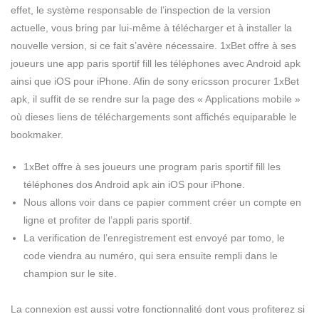
effet, le système responsable de l’inspection de la version
actuelle, vous bring par lui-même à télécharger et à installer la
nouvelle version, si ce fait s’avère nécessaire. 1xBet offre à ses
joueurs une app paris sportif fill les téléphones avec Android apk
ainsi que iOS pour iPhone. Afin de sony ericsson procurer 1xBet
apk, il suffit de se rendre sur la page des « Applications mobile »
où dieses liens de téléchargements sont affichés equiparable le
bookmaker.
1xBet offre à ses joueurs une program paris sportif fill les
téléphones dos Android apk ain iOS pour iPhone.
Nous allons voir dans ce papier comment créer un compte en
ligne et profiter de l’appli paris sportif.
La verification de l’enregistrement est envoyé par tomo, le
code viendra au numéro, qui sera ensuite rempli dans le
champion sur le site.
La connexion est aussi votre fonctionnalité dont vous profiterez si