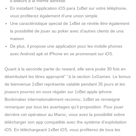
d’ailleurs à la même adresse.
En installant l’application iOS para 1xBet sur votre téléphone,
vous profiterez également d’une union simple.
Une caractéristique special de 1xBet se révèle être également
la possibilité de jouer au poker avec d’autres clients de una
maison.
De plus, il propose une application pour les mobile phones
avec Android apk et iPhone en se promenant sur iOS.
Quant à la seconde partie du reward, elle sera jouée 30 fois en
déambulant les titres approprié” “à la section 1xGames. Le bonus
de bienvenue 1xBet représente valable pendant 35 jours et les
joueurs pourrez en vous régaler sur 1xBet apple iphone.
Bookmaker internationalement reconnu, 1xBet se renseigné
remarquer par tous les avantages qu’il proposition. Pour jouer
derrière cet opérateur au Maroc, vous avez la possibilité sobre
télécharger son app compatible avec the système d’exploitation
iOS. En téléchargeant 1xBet iOS, vous profiterez de tous les