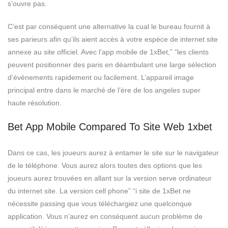
s’ouvre pas.
C’est par conséquent une alternative la cual le bureau fournit à
ses parieurs afin qu’ils aient accès à votre espèce de internet site
annexe au site officiel. Avec l’app mobile de 1xBet,” “les clients
peuvent positionner des paris en déambulant une large sélection
d’événements rapidement ou facilement. L’appareil image
principal entre dans le marché de l’ère de los angeles super
haute résolution.
Bet App Mobile Compared To Site Web 1xbet
Dans ce cas, les joueurs aurez à entamer le site sur le navigateur
de le téléphone. Vous aurez alors toutes des options que les
joueurs aurez trouvées en allant sur la version serve ordinateur
du internet site. La version cell phone” “i site de 1xBet ne
nécessite passing que vous téléchargiez une quelconque
application. Vous n’aurez en conséquent aucun problème de