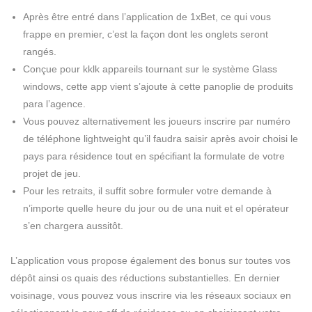
Après être entré dans l’application de 1xBet, ce qui vous
frappe en premier, c’est la façon dont les onglets seront
rangés.
Conçue pour kklk appareils tournant sur le système Glass
windows, cette app vient s’ajoute à cette panoplie de produits
para l’agence.
Vous pouvez alternativement les joueurs inscrire par numéro
de téléphone lightweight qu’il faudra saisir après avoir choisi le
pays para résidence tout en spécifiant la formulate de votre
projet de jeu.
Pour les retraits, il suffit sobre formuler votre demande à
n’importe quelle heure du jour ou de una nuit et el opérateur
s’en chargera aussitôt.
L’application vous propose également des bonus sur toutes vos
dépôt ainsi os quais des réductions substantielles. En dernier
voisinage, vous pouvez vous inscrire via les réseaux sociaux en