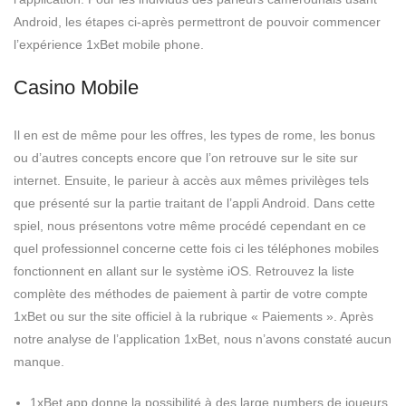
Android, les étapes ci-après permettront de pouvoir commencer
l’expérience 1xBet mobile phone.
Casino Mobile
Il en est de même pour les offres, les types de rome, les bonus
ou d’autres concepts encore que l’on retrouve sur le site sur
internet. Ensuite, le parieur à accès aux mêmes privilèges tels
que présenté sur la partie traitant de l’appli Android. Dans cette
spiel, nous présentons votre même procédé cependant en ce
quel professionnel concerne cette fois ci les téléphones mobiles
fonctionnent en allant sur le système iOS. Retrouvez la liste
complète des méthodes de paiement à partir de votre compte
1xBet ou sur the site officiel à la rubrique « Paiements ». Après
notre analyse de l’application 1xBet, nous n’avons constaté aucun
manque.
1xBet app donne la possibilité à des large numbers de joueurs