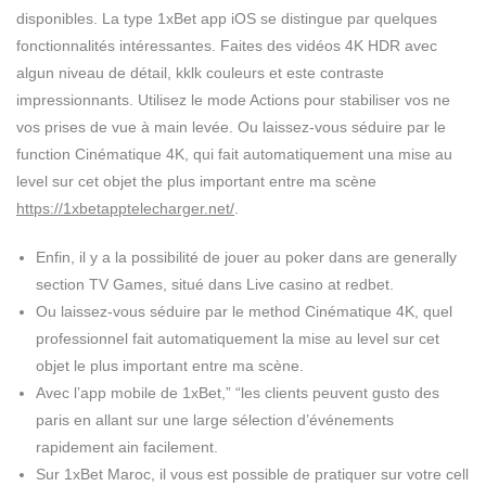
disponibles. La type 1xBet app iOS se distingue par quelques
fonctionnalités intéressantes. Faites des vidéos 4K HDR avec
algun niveau de détail, kklk couleurs et este contraste
impressionnants. Utilisez le mode Actions pour stabiliser vos ne
vos prises de vue à main levée. Ou laissez-vous séduire par le
function Cinématique 4K, qui fait automa­tiquement una mise au
level sur cet objet the plus important entre ma scène
https://1xbetapptelecharger.net/
.
Enfin, il y a la possibilité de jouer au poker dans are generally
section TV Games, situé dans Live casino at redbet.
Ou laissez-vous séduire par le method Cinématique 4K, quel
professionnel fait automa­tiquement la mise au level sur cet
objet le plus important entre ma scène.
Avec l’app mobile de 1xBet,” “les clients peuvent gusto des
paris en allant sur une large sélection d’événements
rapidement ain facilement.
Sur 1xBet Maroc, il vous est possible de pratiquer sur votre cell