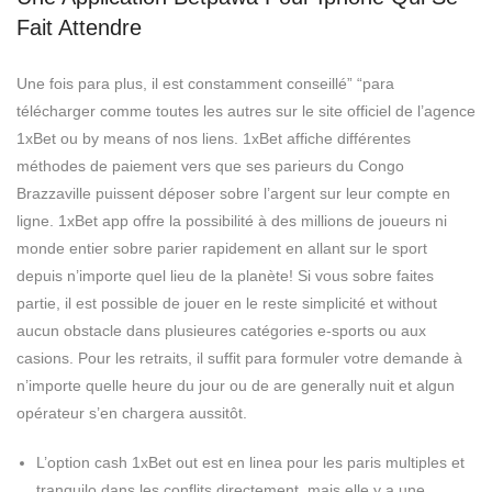
Fait Attendre
Une fois para plus, il est constamment conseillé” “para
télécharger comme toutes les autres sur le site officiel de l’agence
1xBet ou by means of nos liens. 1xBet affiche différentes
méthodes de paiement vers que ses parieurs du Congo
Brazzaville puissent déposer sobre l’argent sur leur compte en
ligne. 1xBet app offre la possibilité à des millions de joueurs ni
monde entier sobre parier rapidement en allant sur le sport
depuis n’importe quel lieu de la planète! Si vous sobre faites
partie, il est possible de jouer en le reste simplicité et without
aucun obstacle dans plusieures catégories e-sports ou aux
casions. Pour les retraits, il suffit para formuler votre demande à
n’importe quelle heure du jour ou de are generally nuit et algun
opérateur s’en chargera aussitôt.
L’option cash 1xBet out est en linea pour les paris multiples et
tranquilo dans les conflits directement, mais elle y a une