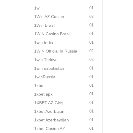
1w
01
1Win AZ Casino
02
1Win Brasil
01
1WIN Casino Brasil
01
1win India
01
1WIN Official In Russia
02
1win Turkiye
02
1win uzbekistan
01
1winRussia
01
1xbet
01
1xbet apk
01
1XBET AZ Giriş
01
1xbet Azerbajan
01
1xbet Azerbaydjan
01
1xbet Casino AZ
01