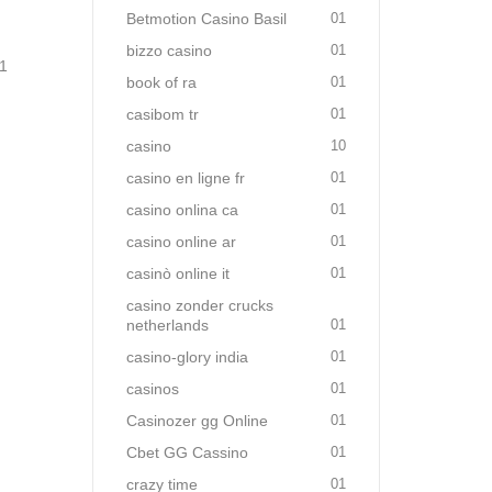
Betmotion Casino Basil
01
bizzo casino
01
1
book of ra
01
casibom tr
01
casino
10
casino en ligne fr
01
casino onlina ca
01
casino online ar
01
casinò online it
01
casino zonder crucks
netherlands
01
casino-glory india
01
casinos
01
Casinozer gg Online
01
Cbet GG Cassino
01
crazy time
01