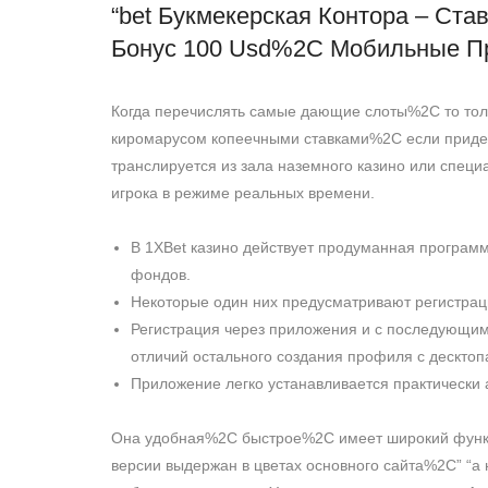
“bet Букмекерская Контора – Ст
Бонус 100 Usd%2C Мобильные Пр
Когда перечислять самые дающие слоты%2C то тол
киромарусом копеечными ставками%2C если придер
транслируется из зала наземного казино или специ
игрока в режиме реальных времени.
В 1XBet казино действует продуманная програм
фондов.
Некоторые один них предусматривают регистрац
Регистрация через приложения и с последующи
отличий остального создания профиля с десктоп
Приложение легко устанавливается практически
Она удобная%2C быстрое%2C имеет широкий функц
версии выдержан в цветах основного сайта%2C” “а