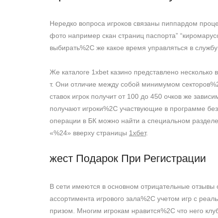
Нередко вопроса игроков связаны пиппардом проце
фото например скан страниц паспорта” “киромарус
выбирать%2C же какое время управляться в службу
Же каталоге 1xbet казино представлено нескольк
т. Они отличие между собой минимумом секторов%2C
ставок игрок получит от 100 до 450 очков же завис
получают игроки%2C участвующие в программе бе
операции в БК можно найти а специальном разделе 
«%24» вверху страницы
1хбет
.
жест Подарок При Регистрации
В сети имеются в основном отрицательные отзывы о
ассортимента игрового зала%2C учетом игр с реал
призом. Многим игрокам нравится%2C что него клу