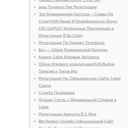
знак Подарок При Регистрации
“bet Букмекерская Контора – Ставки На
Спорт%3A Линия И Коэффициенты Бонус
100 Usd%2C Мобильные Приложения а
Регистрация В Бк 1хбет
Регистрация По Номеру Телефона
Бет — Обзор Букмекерской Конторы
Казино 1xbet Игровые Автоматы
Обзор Игрового коридорчика%3A Выбор
Тематик и Типов Игр
Регистрация На Официальном Сайте 1xbet
Casino
Служба Поддержки
Лучшие Слоты с Минимальной Ставкой в
1xbet
Регистрация Аккаунта В 1 Xbet
Bet Казино Онлайн Официальный Сайт