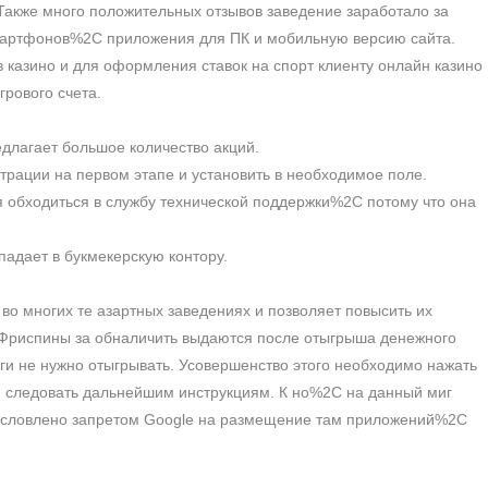
акже много положительных отзывов заведение заработало за
смартфонов%2C приложения для ПК и мобильную версию сайта.
 казино и для оформления ставок на спорт клиенту онлайн казино 
рового счета.
длагает большое количество акций.
трации на первом этапе и установить в необходимое поле.
 обходиться в службу технической поддержки%2C потому что она
падает в букмекерскую контору.
о многих те азартных заведениях и позволяет повысить их
 Фриспины за обналичить выдаются после отыгрыша денежного
и не нужно отыгрывать. Усовершенство этого необходимо нажать
и следовать дальнейшим инструкциям. К но%2C на данный миг
обусловлено запретом Google на размещение там приложений%2C