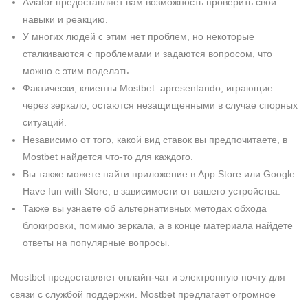
Aviator предоставляет вам возможность проверить свои
навыки и реакцию.
У многих людей с этим нет проблем, но некоторые
сталкиваются с проблемами и задаются вопросом, что
можно с этим поделать.
Фактически, клиенты Mostbet. apresentando, играющие
через зеркало, остаются незащищенными в случае спорных
ситуаций.
Независимо от того, какой вид ставок вы предпочитаете, в
Mostbet найдется что-то для каждого.
Вы также можете найти приложение в App Store или Google
Have fun with Store, в зависимости от вашего устройства.
Также вы узнаете об альтернативных методах обхода
блокировки, помимо зеркала, а в конце материала найдете
ответы на популярные вопросы.
Mostbet предоставляет онлайн-чат и электронную почту для
связи с службой поддержки. Mostbet предлагает огромное