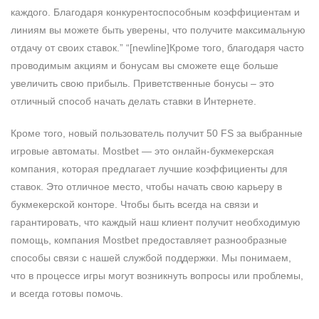
каждого. Благодаря конкурентоспособным коэффициентам и
линиям вы можете быть уверены, что получите максимальную
отдачу от своих ставок.” “[newline]Кроме того, благодаря часто
проводимым акциям и бонусам вы сможете еще больше
увеличить свою прибыль. Приветственные бонусы – это
отличный способ начать делать ставки в Интернете.
Кроме того, новый пользователь получит 50 FS за выбранные
игровые автоматы. Mostbet — это онлайн-букмекерская
компания, которая предлагает лучшие коэффициенты для
ставок. Это отличное место, чтобы начать свою карьеру в
букмекерской конторе. Чтобы быть всегда на связи и
гарантировать, что каждый наш клиент получит необходимую
помощь, компания Mostbet предоставляет разнообразные
способы связи с нашей службой поддержки. Мы понимаем,
что в процессе игры могут возникнуть вопросы или проблемы,
и всегда готовы помочь.