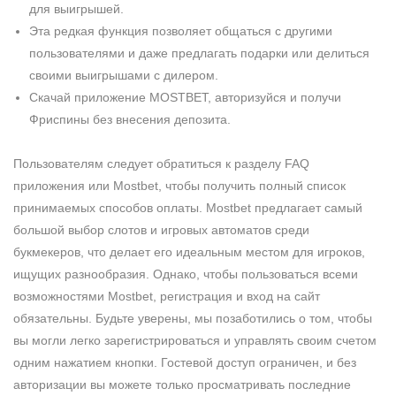
для выигрышей.
Эта редкая функция позволяет общаться с другими
пользователями и даже предлагать подарки или делиться
своими выигрышами с дилером.
Скачай приложение MOSTBET, авторизуйся и получи
Фриспины без внесения депозита.
Пользователям следует обратиться к разделу FAQ
приложения или Mostbet, чтобы получить полный список
принимаемых способов оплаты. Mostbet предлагает самый
большой выбор слотов и игровых автоматов среди
букмекеров, что делает его идеальным местом для игроков,
ищущих разнообразия. Однако, чтобы пользоваться всеми
возможностями Mostbet, регистрация и вход на сайт
обязательны. Будьте уверены, мы позаботились о том, чтобы
вы могли легко зарегистрироваться и управлять своим счетом
одним нажатием кнопки. Гостевой доступ ограничен, и без
авторизации вы можете только просматривать последние