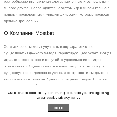
разнообразие игр, включая слоты, карточные игры, рулетку и
многое другое. Наслаждайтесь азартом игр в живом казино с
нашими проверенными живыми дилерами, которые проводят
прямые трансляции.
О Компании Mostbet
Хотя эти советы могут улучшить вашу стратегию, не
существует надежного метода, гарантирующего успех. Всегда
играйте ответственно и получайте удовольствие от игры
ответственно. Однако имейте в виду, что для этого бонуса
существуют определенные условия отыгрыша, и вы должны
выполнить их в течение 7 дней после регистрации. Если вы
столкнулись с проблемами при выводе средств, расчете
ставок или с другой проблемой, то предлагаем оставить свой
Our site uses cookies. By continuing to our site you are agreeing
to our cookie
privacy policy
отзыв с пометкой в тексте сообщения «Нужна помощь!
GOT IT
Дело в том, что законы вынуждают провайдеров вычислять