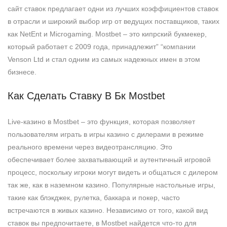
сайт ставок предлагает одни из лучших коэффициентов ставок
в отрасли и широкий выбор игр от ведущих поставщиков, таких
как NetEnt и Microgaming. Mostbet – это кипрский букмекер,
который работает с 2009 года, принадлежит” “компании
Venson Ltd и стал одним из самых надежных имен в этом
бизнесе.
Как Сделать Ставку В Бк Mostbet
Live-казино в Mostbet – это функция, которая позволяет
пользователям играть в игры казино с дилерами в режиме
реального времени через видеотрансляцию. Это
обеспечивает более захватывающий и аутентичный игровой
процесс, поскольку игроки могут видеть и общаться с дилером
так же, как в наземном казино. Популярные настольные игры,
такие как блэкджек, рулетка, баккара и покер, часто
встречаются в живых казино. Независимо от того, какой вид
ставок вы предпочитаете, в Mostbet найдется что-то для