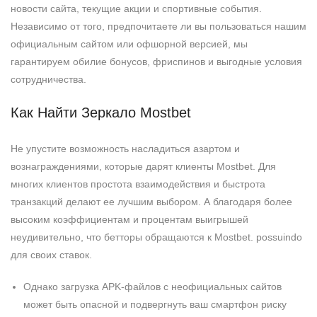
новости сайта, текущие акции и спортивные события.
Независимо от того, предпочитаете ли вы пользоваться нашим
официальным сайтом или офшорной версией, мы
гарантируем обилие бонусов, фриспинов и выгодные условия
сотрудничества.
Как Найти Зеркало Mostbet
Не упустите возможность насладиться азартом и
вознаграждениями, которые дарят клиенты Mostbet. Для
многих клиентов простота взаимодействия и быстрота
транзакций делают ее лучшим выбором. А благодаря более
высоким коэффициентам и процентам выигрышей
неудивительно, что бетторы обращаются к Mostbet. possuindo
для своих ставок.
Однако загрузка APK-файлов с неофициальных сайтов
может быть опасной и подвергнуть ваш смартфон риску