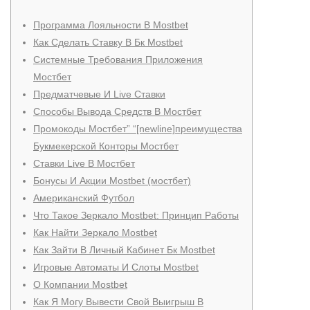
Программа Лояльности В Mostbet
Как Сделать Ставку В Бк Mostbet
Системные Требования Приложения
Мостбет
Предматчевые И Live Ставки
Способы Вывода Средств В Мостбет
Промокоды Мостбет” “[newline]преимущества
Букмекерской Конторы Мостбет
Ставки Live В Мостбет
Бонусы И Акции Mostbet (мостбет)
Американский Футбол
Что Такое Зеркало Mostbet: Принцип Работы
Как Найти Зеркало Mostbet
Как Зайти В Личный Кабинет Бк Mostbet
Игровые Автоматы И Слоты Mostbet
О Компании Mostbet
Как Я Могу Вывести Свой Выигрыш В