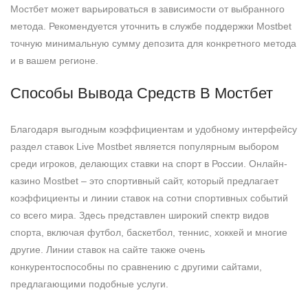
Мостбет может варьироваться в зависимости от выбранного
метода. Рекомендуется уточнить в службе поддержки Mostbet
точную минимальную сумму депозита для конкретного метода
и в вашем регионе.
Способы Вывода Средств В Мостбет
Благодаря выгодным коэффициентам и удобному интерфейсу
раздел ставок Live Mostbet является популярным выбором
среди игроков, делающих ставки на спорт в России. Онлайн-
казино Mostbet – это спортивный сайт, который предлагает
коэффициенты и линии ставок на сотни спортивных событий
со всего мира. Здесь представлен широкий спектр видов
спорта, включая футбол, баскетбол, теннис, хоккей и многие
другие. Линии ставок на сайте также очень
конкурентоспособны по сравнению с другими сайтами,
предлагающими подобные услуги.