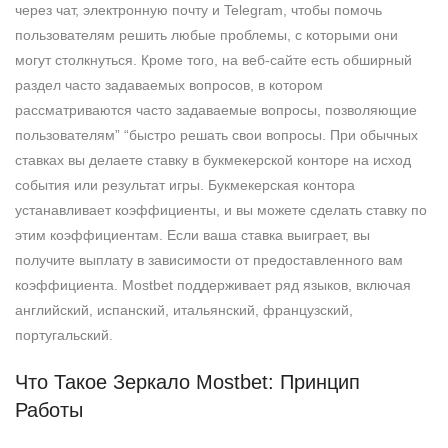
через чат, электронную почту и Telegram, чтобы помочь
пользователям решить любые проблемы, с которыми они
могут столкнуться. Кроме того, на веб-сайте есть обширный
раздел часто задаваемых вопросов, в котором
рассматриваются часто задаваемые вопросы, позволяющие
пользователям” “быстро решать свои вопросы. При обычных
ставках вы делаете ставку в букмекерской конторе на исход
события или результат игры. Букмекерская контора
устанавливает коэффициенты, и вы можете сделать ставку по
этим коэффициентам. Если ваша ставка выиграет, вы
получите выплату в зависимости от предоставленного вам
коэффициента. Mostbet поддерживает ряд языков, включая
английский, испанский, итальянский, французский,
португальский.
Что Такое Зеркало Mostbet: Принцип
Работы