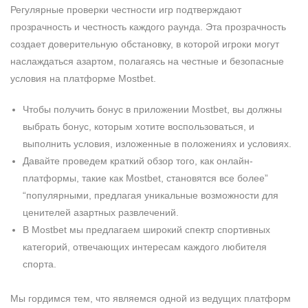
Регулярные проверки честности игр подтверждают
прозрачность и честность каждого раунда. Эта прозрачность
создает доверительную обстановку, в которой игроки могут
наслаждаться азартом, полагаясь на честные и безопасные
условия на платформе Mostbet.
Чтобы получить бонус в приложении Mostbet, вы должны
выбрать бонус, которым хотите воспользоваться, и
выполнить условия, изложенные в положениях и условиях.
Давайте проведем краткий обзор того, как онлайн-
платформы, такие как Mostbet, становятся все более”
“популярными, предлагая уникальные возможности для
ценителей азартных развлечений.
В Mostbet мы предлагаем широкий спектр спортивных
категорий, отвечающих интересам каждого любителя
спорта.
Мы гордимся тем, что являемся одной из ведущих платформ