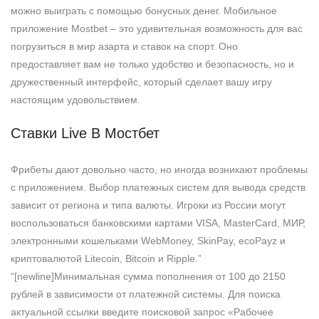
можно выиграть с помощью бонусных денег. Мобильное
приложение Mostbet – это удивительная возможность для вас
погрузиться в мир азарта и ставок на спорт. Оно
предоставляет вам не только удобство и безопасность, но и
дружественный интерфейс, который сделает вашу игру
настоящим удовольствием.
Ставки Live В Мостбет
Фрибеты дают довольно часто, но иногда возникают проблемы
с приложением. Выбор платежных систем для вывода средств
зависит от региона и типа валюты. Игроки из России могут
воспользоваться банковскими картами VISA, MasterCard, МИР,
электронными кошельками WebMoney, SkinPay, ecoPayz и
криптовалютой Litecoin, Bitcoin и Ripple.”
“[newline]Минимальная сумма пополнения от 100 до 2150
рублей в зависимости от платежной системы. Для поиска
актуальной ссылки введите поисковой запрос «Рабочее