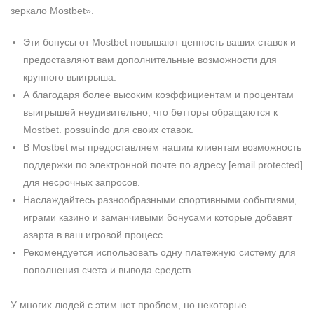
зеркало Mostbet».
Эти бонусы от Mostbet повышают ценность ваших ставок и
предоставляют вам дополнительные возможности для
крупного выигрыша.
А благодаря более высоким коэффициентам и процентам
выигрышей неудивительно, что бетторы обращаются к
Mostbet. possuindo для своих ставок.
В Mostbet мы предоставляем нашим клиентам возможность
поддержки по электронной почте по адресу [email protected]
для несрочных запросов.
Наслаждайтесь разнообразными спортивными событиями,
играми казино и заманчивыми бонусами которые добавят
азарта в ваш игровой процесс.
Рекомендуется использовать одну платежную систему для
пополнения счета и вывода средств.
У многих людей с этим нет проблем, но некоторые