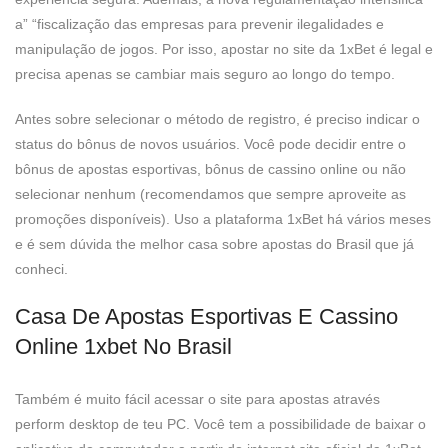
a” “fiscalização das empresas para prevenir ilegalidades e
manipulação de jogos. Por isso, apostar no site da 1xBet é legal e
precisa apenas se cambiar mais seguro ao longo do tempo.
Antes sobre selecionar o método de registro, é preciso indicar o
status do bônus de novos usuários. Você pode decidir entre o
bônus de apostas esportivas, bônus de cassino online ou não
selecionar nenhum (recomendamos que sempre aproveite as
promoções disponíveis). Uso a plataforma 1xBet há vários meses
e é sem dúvida the melhor casa sobre apostas do Brasil que já
conheci.
Casa De Apostas Esportivas E Cassino
Online 1xbet No Brasil
Também é muito fácil acessar o site para apostas através
perform desktop de teu PC. Você tem a possibilidade de baixar o