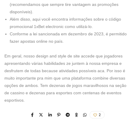
(recomendamos que sempre tire vantagem as promoções
disponíveis).
Além disso, aqui você encontra informações sobre o código
promocional 1xBet electronic como utilizá-lo.
Conforme a lei sancionada em dezembro de 2023, é permitido
fazer apostas online no país.
Em geral, nosso design and style de site accede que jogadores
apresentando várias habilidades ze juntem à nossa empresa e
desfrutem de todas because atividades possíveis aca. Por isso é
muito importante pra mim que uma plataforma combine diversas
opções de ambos. Tem dezenas de jogos maravilhosos na seção
de cassino e dezenas para esportes com centenas de eventos
esportivos.
2