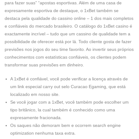
para fazer suas” “apostas esportivas. Além de uma casa de
expresamente esportiva de destaque, o 1xBet também se
destaca pela qualidade do cassino online – 1 dos mais completos
e confiáveis do mercado brasileiro. O catálogo do 1xBet casino é
exactamente incrível – tudo que um cassino de qualidade tem a
possibilidade de oferecer está por lá. Todo cliente gosta de fazer
previsões nos jogos do seu time favorito. Ao invertir seus próprios
conhecimentos com estatísticas confiáveis, os clientes podem
transformar suas previsões em dinheiro.
A 1xBet é confiável, você pode verificar a licença através de
um link especial carry out selo Curacao Egaming, que está
localizado em nosso site.
Se você jogar com a 1xBet, você também pode escolher um
tipo britânico, la cual também é conhecido como uma
expresamente fracionada.
Os saques não demoram bem e ocorrem search engine
optimization nenhuma taxa extra.