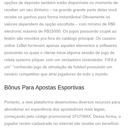
opções de depósito também estão disponíveis no momento de
receber um seu dinheiro – na grande grande parte delas você
recebe os ganhos para forma instantânea! Obviamente os
valores dependem da opção escolhida – com mínimo de R$6
electronic máximo de R$15000. Os jogos possuindo crupiê ao
festón são movidos pra fora do catálogo principal. Os cassino
online 1xBet fornecem apenas aqueles elementos e softwares
possuindo os quais o cliente inicia alguma sessão de jogo de
roleta systems pôquer com um verdadeiro revendedor. FIFA é
um” “conhecido jogo de simulação de futebol possuindo um
cenário competitivo que atrai jogadores de todo u mundo.
Bônus Para Apostas Esportivas
Portanto, a new plataforma desenvolveu diversos recursos para
abondonar an experiência dos apostadores mais legais,
começando pelo código promocional 1FUTMAX. Dessa forma, o
jogador recém-cadastrado no internet site recebe um benefício