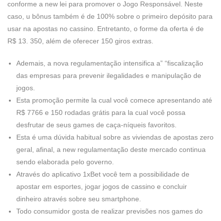
conforme a new lei para promover o Jogo Responsável. Neste
caso, u bônus também é de 100% sobre o primeiro depósito para
usar na apostas no cassino. Entretanto, o forme da oferta é de
R$ 13. 350, além de oferecer 150 giros extras.
Ademais, a nova regulamentação intensifica a” “fiscalização
das empresas para prevenir ilegalidades e manipulação de
jogos.
Esta promoção permite la cual você comece apresentando até
R$ 7766 e 150 rodadas grátis para la cual você possa
desfrutar de seus games de caça-níqueis favoritos.
Esta é uma dúvida habitual sobre as viviendas de apostas zero
geral, afinal, a new regulamentação deste mercado continua
sendo elaborada pelo governo.
Através do aplicativo 1xBet você tem a possibilidade de
apostar em esportes, jogar jogos de cassino e concluir
dinheiro através sobre seu smartphone.
Todo consumidor gosta de realizar previsões nos games do