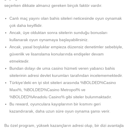
seçerken dikkate almanız gereken birçok faktör vardır.
Canlı maç yayını olan bahis siteleri neticesinde oyun oynamak
çok daha keyiflidir.
Ancak, üye olduktan sonra sitelerin sunduğu bonusları
kullanarak oyun oynamaya başlayabilirsiniz.
Ancak, yasal boşluklar empieza düzensiz denetimler sebebiyle,
güvenlik ve lisanslama konularında endişeler devam
etmektedir.
Bundan dolayı de uma casino hizmeti veren yabancı bahis
sitelerinin adresi devlet kurumları tarafından incelememektedir.
Türkiye’deki en iyi slot siteleri arasında %BOLDED%Casino
Maxi%, %BOLDED%Casino Metropol% ve
%BOLDED%Anadolu Casino% gibi siteler bulunmaktadır.
Bu reward, oyunculara kayıplarının bir kısmını geri
kazandırarak, daha uzun süre oyun oynama şansı verir.
Bu özel program, yüksek kazançların adresi olup, bir dizi avantajla