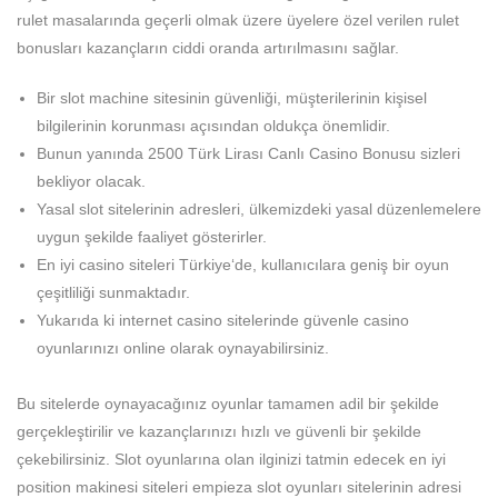
rulet masalarında geçerli olmak üzere üyelere özel verilen rulet
bonusları kazançların ciddi oranda artırılmasını sağlar.
Bir slot machine sitesinin güvenliği, müşterilerinin kişisel
bilgilerinin korunması açısından oldukça önemlidir.
Bunun yanında 2500 Türk Lirası Canlı Casino Bonusu sizleri
bekliyor olacak.
Yasal slot sitelerinin adresleri, ülkemizdeki yasal düzenlemelere
uygun şekilde faaliyet gösterirler.
En iyi casino siteleri Türkiye‘de, kullanıcılara geniş bir oyun
çeşitliliği sunmaktadır.
Yukarıda ki internet casino sitelerinde güvenle casino
oyunlarınızı online olarak oynayabilirsiniz.
Bu sitelerde oynayacağınız oyunlar tamamen adil bir şekilde
gerçekleştirilir ve kazançlarınızı hızlı ve güvenli bir şekilde
çekebilirsiniz. Slot oyunlarına olan ilginizi tatmin edecek en iyi
position makinesi siteleri empieza slot oyunları sitelerinin adresi