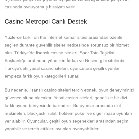
casinoda oynuyormuş hissiyatı verir.
Casino Metropol Canlı Destek
Yüzlerce farklı on the internet kumar sitesi arasından özenle
seçilen durante güvenilir siteler neticesinde sorunsuz bir hizmet
alın. Türkiye’de lisanslı casino siteleri, Spor Toto Teşkilat
Başkanlığı tarafından yönetilen İddaa ve Nesine gibi sitelerdir.
Türkiye’deki yasal casino siteleri, oyunculara çeşitli oyunlar
empieza farklı oyun kategorileri sunar.
Bu nedenle, lisanslı casino siteleri tercih etmek, oyun deneyiminizi
güvence altına alacaktır. Yasal casino siteleri, genellikle bir dizi
farklı oyunu bünyesinde barındırır. Bu oyunlar arasında slot
makineleri, blackjack, rulet, holdem poker ve diğer masa oyunları
yer alabilir. Oyuncular, çeşitli oyun seçenekleri arasından seçim
yapabilir ve tercih ettikleri oyunları oynayabilirler.