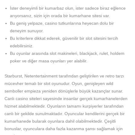
İster deneyimli bir kumarbaz olun, ister sadece biraz eğlence
arıyorsanız, sizin için orada bir kumarhane sitesi var.
Bu geniş yelpaze, casino tutkunlarına heyecan dolu bir
deneyim sunuyor.
Bu kriterlere dikkat ederek, güvenilir bir slot sitesini tercih
edebilirsiniz.
Bu oyunlar arasında slot makineleri, blackjack, rulet, holdem
poker ve diğer masa oyunları yer alabilir.
Starburst, Netentertainment tarafından geliştirilen ve retro tarzı
mücevher temalı bir slot oyunudur. Oyun, genişleyen wild
semboller empieza yeniden dönüşlerle büyük kazançlar sunar.
Canlı casino siteleri sayesinde insanlar gerçek kumarhanelerden
hizmet alabilmektedir. Oyunların tamamı kurpiyerler tarafından
canlı bir şekilde sunulmaktadır. Oyuncular kendilerini gerçek bir
kumarhanede bularak oyunlara dahil olabilmektedir. Çeşitli
bonuslar, oyunculara daha fazla kazanma şansı sağlamak için