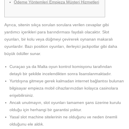
Ödeme Yöntemleri Empieza Müşteri Hizmetleri
Ayrıca, sitenin sıkça sorulan sorulara verilen cevaplar gibi
yardımcı içerikleri para barındırması faydalı olacaktır. Slot
oyunları, bir kolu veya düğmeyi çevirerek oynanan makaralı
oyunlardır. Bazı position oyunları, ilerleyici jackpotlar gibi daha
büyük ödüller sunar.
Curaçao ya da Malta oyun kontrol komisyonu tarafından
detaylı bir şekilde incelendikten sonra lisanslanmaktadır.
Yurtdışına gitmeye gerek kalmadan internet bağlantısı bulunan
bilgisayar empieza mobil cihazlarınızdan kolayca casinolara
erişebilirsiniz.
Ancak unutmayın, slot oyunları tamamen şans üzerine kurulu
olduğu için herhangi bir garantisi yoktur.
Yasal slot machine sitelerinin ne olduğunu ve neden önemli
olduğunu ele aldık.