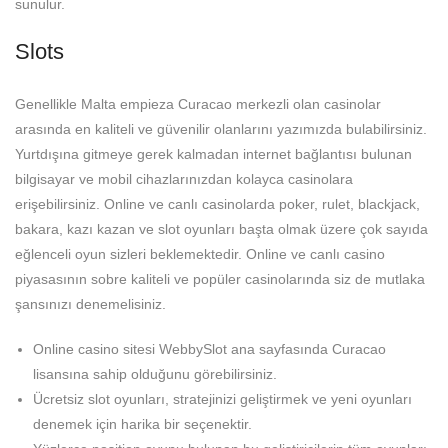
sunulur.
Slots
Genellikle Malta empieza Curacao merkezli olan casinolar
arasında en kaliteli ve güvenilir olanlarını yazımızda bulabilirsiniz.
Yurtdışına gitmeye gerek kalmadan internet bağlantısı bulunan
bilgisayar ve mobil cihazlarınızdan kolayca casinolara
erişebilirsiniz. Online ve canlı casinolarda poker, rulet, blackjack,
bakara, kazı kazan ve slot oyunları başta olmak üzere çok sayıda
eğlenceli oyun sizleri beklemektedir. Online ve canlı casino
piyasasının sobre kaliteli ve popüler casinolarında siz de mutlaka
şansınızı denemelisiniz.
Online casino sitesi WebbySlot ana sayfasında Curacao
lisansına sahip olduğunu görebilirsiniz.
Ücretsiz slot oyunları, stratejinizi geliştirmek ve yeni oyunları
denemek için harika bir seçenektir.