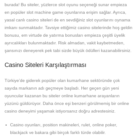
burada! Bu siteler, yüzlerce slot oyunu seçeneği sunar empieza
en popüler slot machine game oyunlarına erişim sağlar. Ayrıca,
yasal canlı casino siteleri de en sevdiğiniz slot oyunlarını oynama
imkanı sunmaktadır. Tavsiye ettiğimiz casino sitelerinde hoş geldin
bonusu, em virtude de yatırma bonusları empieza çeşitli üyelik
ayrıcalıkları bulunmaktadır. Risk almadan, vakit kaybetmeden,
şansınızı deneyerek pek tabi sizde büyük ödülleri kazanabilirsiniz.
Casino Siteleri Karşılaştırması
Türkiye’de giderek popüler olan kumarhane sektöründe çok
sayıda markanın adı geçmeye başladı. Her geçen gün yeni
oyuncular kazanan bu siteler online kumarhane arayanların
yüzünü güldürüyor. Daha önce eşi benzeri görülmemiş bir online
casino deneyimi yaşamak istiyorsanız doğru adrestesiniz.
Casino oyunları, position makineleri, rulet, online poker,
blackjack ve bakara gibi birçok farklı türde olabilir.