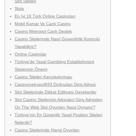
Slot Siteleri
Slots
En Iyi 10 Türk Online Casinoları
Mobil Kumar Ve Canlı Casino
Casino Metropol Canlı Destek
Casino Sitelerinde Nasıl Güvenilirlik Kontrolü
Yapabiliriz?
Online Casinolar
Türkiye’de Yasal Gambling Establishment
Sitelerinin Önemi
Casino Siteleri Karşılaştırması
Casinometropol693 Doğrudan Giriş Adresi
Slot Sitelerinde Dikkat Edilmesi Gerekenler
Slot Casino Sitelerinin Adresleri Giriş Adresleri
On The Web Slot Oyunları Nasıl Oynanır?
Türkiye’nin En Güvenilir Yasal Position Siteleri
Nelerdir?
Casino Sitelerinde Hangi Oyunları