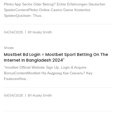
Plinko App Seriös Oder Betrug? Echte Erfahrungen Deutscher
SpielerContentPlinko Online Casino Game Kostenlos
SpielenQuickwin: Thus...
|
04/04/2025
BY
Husky Smith
Shoes
Mostbet Bd Login ⭐️ Mostbet Sport Betting On The
Internet In Bangladesh 2024″
"mostbet Official Website Sign Up, Login & Acquire
BonusContentMostbet На Андроид Как Скачать? Key
FeaturesHow...
|
04/04/2025
BY
Husky Smith