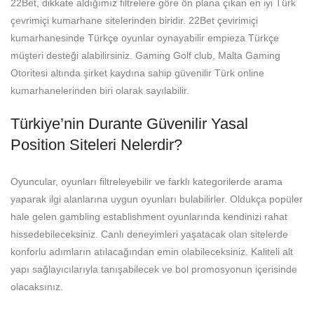
22Bet, dikkate aldığımız filtrelere göre ön plana çıkan en iyi Türk
çevrimiçi kumarhane sitelerinden biridir. 22Bet çevirimiçi
kumarhanesinde Türkçe oyunlar oynayabilir empieza Türkçe
müşteri desteği alabilirsiniz. Gaming Golf club, Malta Gaming
Otoritesi altında şirket kaydına sahip güvenilir Türk online
kumarhanelerinden biri olarak sayılabilir.
Türkiye’nin Durante Güvenilir Yasal
Position Siteleri Nelerdir?
Oyuncular, oyunları filtreleyebilir ve farklı kategorilerde arama
yaparak ilgi alanlarına uygun oyunları bulabilirler. Oldukça popüler
hale gelen gambling establishment oyunlarında kendinizi rahat
hissedebileceksiniz. Canlı deneyimleri yaşatacak olan sitelerde
konforlu adımların atılacağından emin olabileceksiniz. Kaliteli alt
yapı sağlayıcılarıyla tanışabilecek ve bol promosyonun içerisinde
olacaksınız.