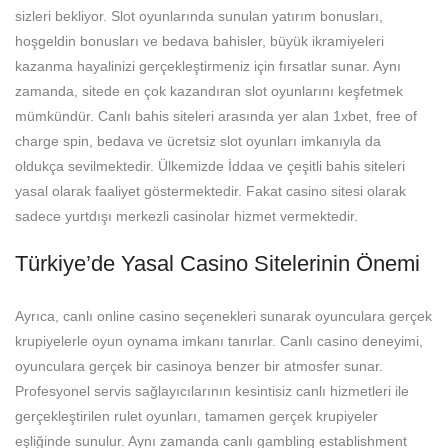
sizleri bekliyor. Slot oyunlarında sunulan yatırım bonusları,
hoşgeldin bonusları ve bedava bahisler, büyük ikramiyeleri
kazanma hayalinizi gerçekleştirmeniz için fırsatlar sunar. Aynı
zamanda, sitede en çok kazandıran slot oyunlarını keşfetmek
mümkündür. Canlı bahis siteleri arasında yer alan 1xbet, free of
charge spin, bedava ve ücretsiz slot oyunları imkanıyla da
oldukça sevilmektedir. Ülkemizde İddaa ve çeşitli bahis siteleri
yasal olarak faaliyet göstermektedir. Fakat casino sitesi olarak
sadece yurtdışı merkezli casinolar hizmet vermektedir.
Türkiye’de Yasal Casino Sitelerinin Önemi
Ayrıca, canlı online casino seçenekleri sunarak oyunculara gerçek
krupiyelerle oyun oynama imkanı tanırlar. Canlı casino deneyimi,
oyunculara gerçek bir casinoya benzer bir atmosfer sunar.
Profesyonel servis sağlayıcılarının kesintisiz canlı hizmetleri ile
gerçekleştirilen rulet oyunları, tamamen gerçek krupiyeler
eşliğinde sunulur. Aynı zamanda canlı gambling establishment