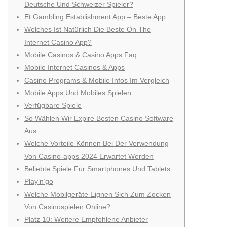
Deutsche Und Schweizer Spieler?
Et Gambling Establishment App – Beste App
Welches Ist Natürlich Die Beste On The
Internet Casino App?
Mobile Casinos & Casino Apps Faq
Mobile Internet Casinos & Apps
Casino Programs & Mobile Infos Im Vergleich
Mobile Apps Und Mobiles Spielen
Verfügbare Spiele
So Wählen Wir Expire Besten Casino Software
Aus
Welche Vorteile Können Bei Der Verwendung
Von Casino-apps 2024 Erwartet Werden
Beliebte Spiele Für Smartphones Und Tablets
Play’n’go
Welche Mobilgeräte Eignen Sich Zum Zocken
Von Casinospielen Online?
Platz 10: Weitere Empfohlene Anbieter