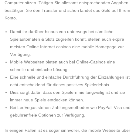
Computer sitzen. Tätigen Sie allesamt entsprechenden Angaben,
bestätigen Sie den Transfer und schon landet das Geld auf Ihrem
Konto.
Damit ihr darüber hinaus von unterwegs bei sämtliche
Spielautomaten & Slots zugreifen könnt, stellen euch expire
meisten Online Internet casinos eine mobile Homepage zur
Verfügung.
Mobile Webseiten bieten auch bei Online-Casinos eine
schnelle und einfache Lösung.
Eine schnelle und einfache Durchführung der Einzahlungen ist
echt entscheidend für dieses positives Spielerlebnis.
Dies sorgt dafür, dass den Spielern nie langweilig ist und sie
immer neue Spiele entdecken können.
Bei LeoVegas stehen Zahlungsmethoden wie PayPal, Visa und
gebührenfreie Optionen zur Verfügung.
In einigen Fällen ist es sogar sinnvoller, die mobile Webseite über