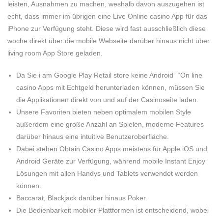
leisten, Ausnahmen zu machen, weshalb davon auszugehen ist
echt, dass immer im übrigen eine Live Online casino App für das
iPhone zur Verfügung steht. Diese wird fast ausschließlich diese
woche direkt über die mobile Webseite darüber hinaus nicht über
living room App Store geladen.
Da Sie i am Google Play Retail store keine Android” “On line
casino Apps mit Echtgeld herunterladen können, müssen Sie
die Applikationen direkt von und auf der Casinoseite laden.
Unsere Favoriten bieten neben optimalem mobilen Style
außerdem eine große Anzahl an Spielen, moderne Features
darüber hinaus eine intuitive Benutzeroberfläche.
Dabei stehen Obtain Casino Apps meistens für Apple iOS und
Android Geräte zur Verfügung, während mobile Instant Enjoy
Lösungen mit allen Handys und Tablets verwendet werden
können.
Baccarat, Blackjack darüber hinaus Poker.
Die Bedienbarkeit mobiler Plattformen ist entscheidend, wobei