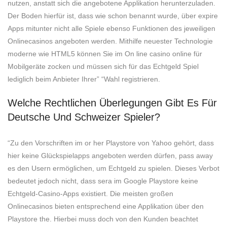
nutzen, anstatt sich die angebotene Applikation herunterzuladen.
Der Boden hierfür ist, dass wie schon benannt wurde, über expire
Apps mitunter nicht alle Spiele ebenso Funktionen des jeweiligen
Onlinecasinos angeboten werden. Mithilfe neuester Technologie
moderne wie HTML5 können Sie im On line casino online für
Mobilgeräte zocken und müssen sich für das Echtgeld Spiel
lediglich beim Anbieter Ihrer” “Wahl registrieren.
Welche Rechtlichen Überlegungen Gibt Es Für
Deutsche Und Schweizer Spieler?
“Zu den Vorschriften im or her Playstore von Yahoo gehört, dass
hier keine Glückspielapps angeboten werden dürfen, pass away
es den Usern ermöglichen, um Echtgeld zu spielen. Dieses Verbot
bedeutet jedoch nicht, dass sera im Google Playstore keine
Echtgeld-Casino-Apps existiert. Die meisten großen
Onlinecasinos bieten entsprechend eine Applikation über den
Playstore the. Hierbei muss doch von den Kunden beachtet