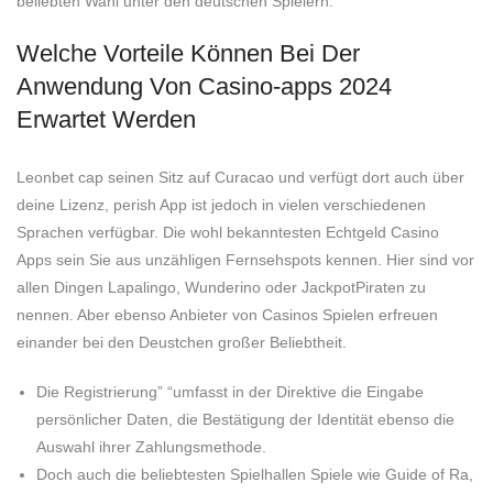
beliebten Wahl unter den deutschen Spielern.
Welche Vorteile Können Bei Der
Anwendung Von Casino-apps 2024
Erwartet Werden
Leonbet cap seinen Sitz auf Curacao und verfügt dort auch über
deine Lizenz, perish App ist jedoch in vielen verschiedenen
Sprachen verfügbar. Die wohl bekanntesten Echtgeld Casino
Apps sein Sie aus unzähligen Fernsehspots kennen. Hier sind vor
allen Dingen Lapalingo, Wunderino oder JackpotPiraten zu
nennen. Aber ebenso Anbieter von Casinos Spielen erfreuen
einander bei den Deustchen großer Beliebtheit.
Die Registrierung” “umfasst in der Direktive die Eingabe
persönlicher Daten, die Bestätigung der Identität ebenso die
Auswahl ihrer Zahlungsmethode.
Doch auch die beliebtesten Spielhallen Spiele wie Guide of Ra,