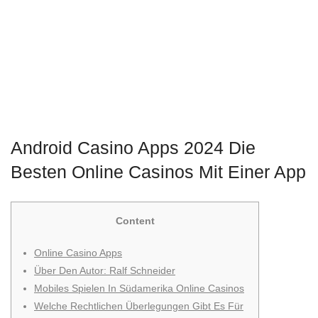
Android Casino Apps 2024 Die
Besten Online Casinos Mit Einer App
Content
Online Casino Apps
Über Den Autor: Ralf Schneider
Mobiles Spielen In Südamerika Online Casinos
Welche Rechtlichen Überlegungen Gibt Es Für