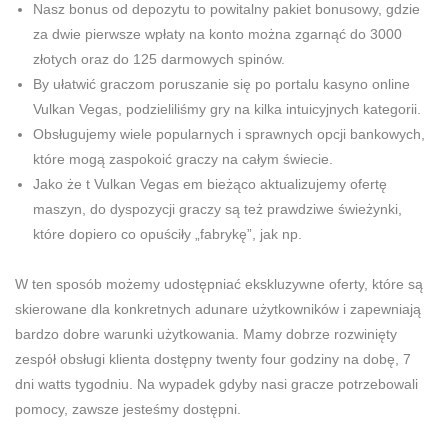
Nasz bonus od depozytu to powitalny pakiet bonusowy, gdzie
za dwie pierwsze wpłaty na konto można zgarnąć do 3000
złotych oraz do 125 darmowych spinów.
By ułatwić graczom poruszanie się po portalu kasyno online
Vulkan Vegas, podzieliliśmy gry na kilka intuicyjnych kategorii.
Obsługujemy wiele popularnych i sprawnych opcji bankowych,
które mogą zaspokoić graczy na całym świecie.
Jako że t Vulkan Vegas em bieżąco aktualizujemy ofertę
maszyn, do dyspozycji graczy są też prawdziwe świeżynki,
które dopiero co opuściły „fabrykę”, jak np.
W ten sposób możemy udostępniać ekskluzywne oferty, które są
skierowane dla konkretnych adunare użytkowników i zapewniają
bardzo dobre warunki użytkowania. Mamy dobrze rozwinięty
zespół obsługi klienta dostępny twenty four godziny na dobę, 7
dni watts tygodniu. Na wypadek gdyby nasi gracze potrzebowali
pomocy, zawsze jesteśmy dostępni.