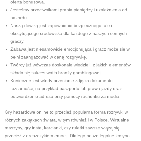
oferta bonusowa.
Jesteśmy przeciwnikami prania pieniędzy i uzależnienia od
hazardu.
Naszą dewizą jest zapewnienie bezpiecznego, ale i
ekscytującego środowiska dla każdego z naszych cennych
graczy.
Zabawa jest niesamowicie emocjonująca i gracz może się w
pełni zaangażować w daną rozgrywkę.
Twórcy już wówczas doskonale wiedzieli, z jakich elementów
składa się sukces watts branży gamblingowej.
Konieczne jest wtedy przesłanie zdjęcia dokumentu
tożsamości, na przykład paszportu lub prawa jazdy oraz
potwierdzenie adresu przy pomocy rachunku za media.
Gry hazardowe online to przecież popularna forma rozrywki w
różnych zakątkach świata, w tym również i w Polsce. Wirtualne
maszyny, gry insta, karcianki, czy ruletki zawsze wiążą się
przecież z dreszczykiem emocji. Dlatego nasze legalne kasyno