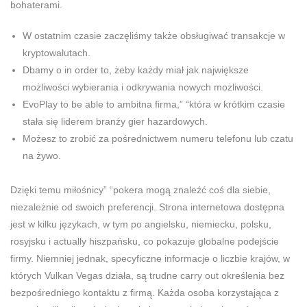
bohaterami.
W ostatnim czasie zaczęliśmy także obsługiwać transakcje w
kryptowalutach.
Dbamy o in order to, żeby każdy miał jak największe
możliwości wybierania i odkrywania nowych możliwości.
EvoPlay to be able to ambitna firma,” “która w krótkim czasie
stała się liderem branży gier hazardowych.
Możesz to zrobić za pośrednictwem numeru telefonu lub czatu
na żywo.
Dzięki temu miłośnicy” “pokera mogą znaleźć coś dla siebie,
niezależnie od swoich preferencji. Strona internetowa dostępna
jest w kilku językach, w tym po angielsku, niemiecku, polsku,
rosyjsku i actually hiszpańsku, co pokazuje globalne podejście
firmy. Niemniej jednak, specyficzne informacje o liczbie krajów, w
których Vulkan Vegas działa, są trudne carry out określenia bez
bezpośredniego kontaktu z firmą. Każda osoba korzystająca z