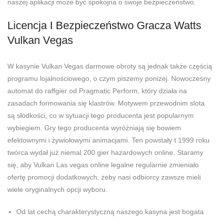
naszej aplikacji może być spokojna o swoje bezpieczeństwo.
Licencja I Bezpieczeństwo Gracza Watts
Vulkan Vegas
W kasynie Vulkan Vegas darmowe obroty są jednak także częścią
programu lojalnościowego, o czym piszemy poniżej. Nowoczesny
automat do raffgier od Pragmatic Perform, który działa na
zasadach formowania się klastrów. Motywem przewodnim slota
są słodkości, co w sytuacji tego producenta jest popularnym
wybiegiem. Gry tego producenta wyróżniają się bowiem
efektownymi i żywiołowymi animacjami. Ten powstały t 1999 roku
twórca wydał już niemal 200 gier hazardowych online. Staramy
się, aby Vulkan Las vegas online legalne regularnie zmieniało
ofertę promocji dodatkowych, żeby nasi odbiorcy zawsze mieli
wiele oryginalnych opcji wyboru.
Od lat cechą charakterystyczną naszego kasyna jest bogata