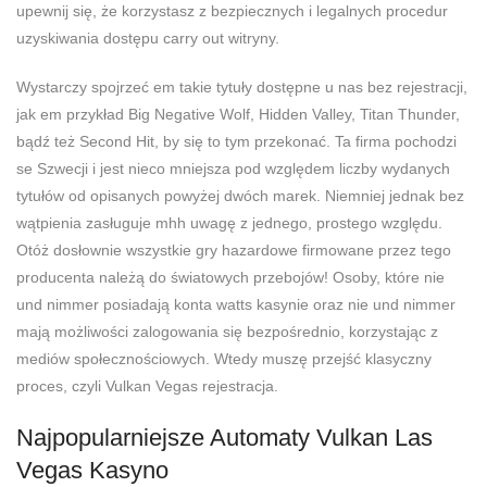
upewnij się, że korzystasz z bezpiecznych i legalnych procedur
uzyskiwania dostępu carry out witryny.
Wystarczy spojrzeć em takie tytuły dostępne u nas bez rejestracji,
jak em przykład Big Negative Wolf, Hidden Valley, Titan Thunder,
bądź też Second Hit, by się to tym przekonać. Ta firma pochodzi
se Szwecji i jest nieco mniejsza pod względem liczby wydanych
tytułów od opisanych powyżej dwóch marek. Niemniej jednak bez
wątpienia zasługuje mhh uwagę z jednego, prostego względu.
Otóż dosłownie wszystkie gry hazardowe firmowane przez tego
producenta należą do światowych przebojów! Osoby, które nie
und nimmer posiadają konta watts kasynie oraz nie und nimmer
mają możliwości zalogowania się bezpośrednio, korzystając z
mediów społecznościowych. Wtedy muszę przejść klasyczny
proces, czyli Vulkan Vegas rejestracja.
Najpopularniejsze Automaty Vulkan Las
Vegas Kasyno