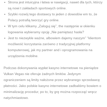
Strona jest intuicyjna i łatwa w nawigacji, nawet dla tych, którzy
są nowi t zakładach sportowych online.
Szybki rozwój tego dostawcy to jeden z dowodów em to, że
Polacy potrafią tworzyć gry online.
W tym celu klikamy „Zaloguj się”, the następnie w okienku
logowania wybieramy opcję „Nie pamiętasz hasła?
Jest to niezwykle ważne, albowiem dajemy naszym” “klientom
możliwość korzystania zarówno z tradycyjnej platformy
komputerowej, jak my partner and i oprogramowania na
urządzenia mobilne.
Podczas dokonywania wypłat kasyno internetowe na pieniądze
Vulkan Vegas nie oferuje żadnych limitów. Jedynym
ograniczeniem są limity nałożone przez wybranego sprzedawcę
płatności. Jako polskie kasyno internetowe zadbaliśmy bowiem o
minimalizację procedur, po to, by grę można rozpocząć wręcz
natychmiastowo.