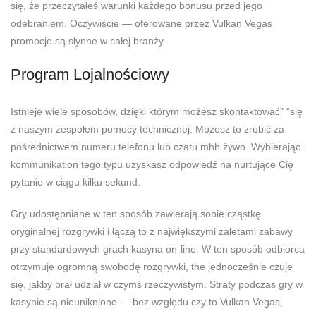
się, że przeczytałeś warunki każdego bonusu przed jego
odebraniem. Oczywiście — oferowane przez Vulkan Vegas
promocje są słynne w całej branży.
Program Lojalnościowy
Istnieje wiele sposobów, dzięki którym możesz skontaktować” “się
z naszym zespołem pomocy technicznej. Możesz to zrobić za
pośrednictwem numeru telefonu lub czatu mhh żywo. Wybierając
kommunikation tego typu uzyskasz odpowiedź na nurtujące Cię
pytanie w ciągu kilku sekund.
Gry udostępniane w ten sposób zawierają sobie cząstkę
oryginalnej rozgrywki i łączą to z największymi zaletami zabawy
przy standardowych grach kasyna on-line. W ten sposób odbiorca
otrzymuje ogromną swobodę rozgrywki, the jednocześnie czuje
się, jakby brał udział w czymś rzeczywistym. Straty podczas gry w
kasynie są nieuniknione — bez względu czy to Vulkan Vegas,