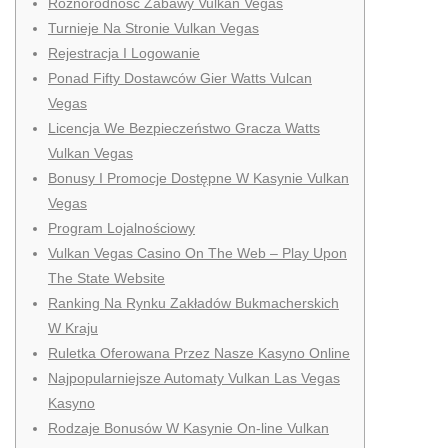
Różnorodność Zabawy Vulkan Vegas
Turnieje Na Stronie Vulkan Vegas
Rejestracja I Logowanie
Ponad Fifty Dostawców Gier Watts Vulcan
Vegas
Licencja We Bezpieczeństwo Gracza Watts
Vulkan Vegas
Bonusy I Promocje Dostępne W Kasynie Vulkan
Vegas
Program Lojalnościowy
Vulkan Vegas Casino On The Web – Play Upon
The State Website
Ranking Na Rynku Zakładów Bukmacherskich
W Kraju
Ruletka Oferowana Przez Nasze Kasyno Online
Najpopularniejsze Automaty Vulkan Las Vegas
Kasyno
Rodzaje Bonusów W Kasynie On-line Vulkan