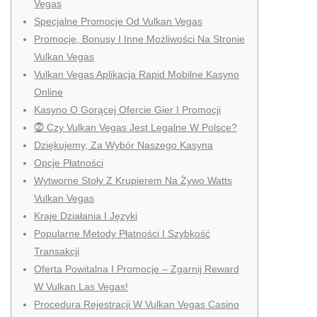
Vegas
Specjalne Promocje Od Vulkan Vegas
Promocje, Bonusy I Inne Możliwości Na Stronie
Vulkan Vegas
Vulkan Vegas Aplikacja Rapid Mobilne Kasyno
Online
Kasyno O Gorącej Ofercie Gier I Promocji
⓶ Czy Vulkan Vegas Jest Legalne W Polsce?
Dziękujemy, Za Wybór Naszego Kasyna
Opcje Płatności
Wytworne Stoły Z Krupierem Na Żywo Watts
Vulkan Vegas
Kraje Działania I Języki
Popularne Metody Płatności I Szybkość
Transakcji
Oferta Powitalna I Promocje – Zgarnij Reward
W Vulkan Las Vegas!
Procedura Rejestracji W Vulkan Vegas Casino