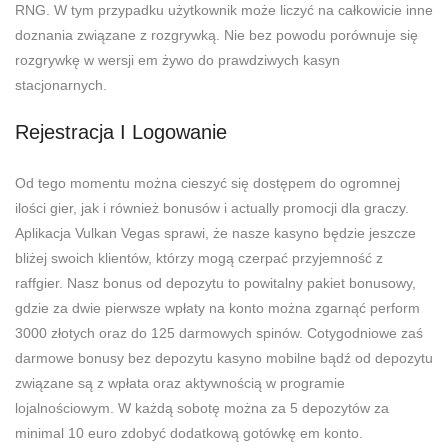
RNG. W tym przypadku użytkownik może liczyć na całkowicie inne
doznania związane z rozgrywką. Nie bez powodu porównuje się
rozgrywkę w wersji em żywo do prawdziwych kasyn
stacjonarnych.
Rejestracja I Logowanie
Od tego momentu można cieszyć się dostępem do ogromnej
ilości gier, jak i również bonusów i actually promocji dla graczy.
Aplikacja Vulkan Vegas sprawi, że nasze kasyno będzie jeszcze
bliżej swoich klientów, którzy mogą czerpać przyjemność z
raffgier. Nasz bonus od depozytu to powitalny pakiet bonusowy,
gdzie za dwie pierwsze wpłaty na konto można zgarnąć perform
3000 złotych oraz do 125 darmowych spinów. Cotygodniowe zaś
darmowe bonusy bez depozytu kasyno mobilne bądź od depozytu
związane są z wpłata oraz aktywnością w programie
lojalnościowym. W każdą sobotę można za 5 depozytów za
minimal 10 euro zdobyć dodatkową gotówkę em konto.