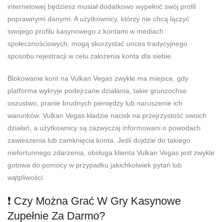
internetowej będziesz musiał dodatkowo wypełnić swój profil
poprawnymi danymi. A użytkownicy, którzy nie chcą łączyć
swojego profilu kasynowego z kontami w mediach
społecznościowych, mogą skorzystać unces tradycyjnego
sposobu rejestracji w celu założenia konta dla siebie.
Blokowanie kont na Vulkan Vegas zwykle ma miejsce, gdy
platforma wykryje podejrzane działania, takie grunzochse
oszustwo, pranie brudnych pieniędzy lub naruszenie ich
warunków. Vulkan Vegas kładzie nacisk na przejrzystość swoich
działań, a użytkownicy są zazwyczaj informowani o powodach
zawieszenia lub zamknięcia konta. Jeśli dojdzie do takiego
niefortunnego zdarzenia, obsługa klienta Vulkan Vegas jest zwykle
gotowa do pomocy w przypadku jakichkolwiek pytań lub
wątpliwości.
❗ Czy Można Grać W Gry Kasynowe
Zupełnie Za Darmo?