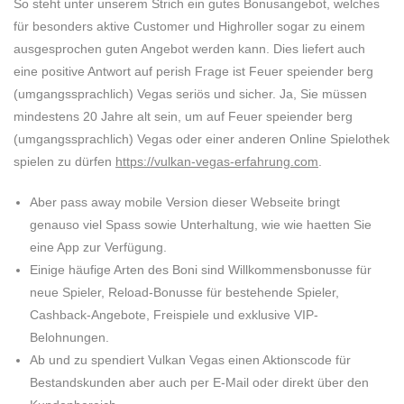
So steht unter unserem Strich ein gutes Bonusangebot, welches
für besonders aktive Customer und Highroller sogar zu einem
ausgesprochen guten Angebot werden kann. Dies liefert auch
eine positive Antwort auf perish Frage ist Feuer speiender berg
(umgangssprachlich) Vegas seriös und sicher. Ja, Sie müssen
mindestens 20 Jahre alt sein, um auf Feuer speiender berg
(umgangssprachlich) Vegas oder einer anderen Online Spielothek
spielen zu dürfen
https://vulkan-vegas-erfahrung.com
.
Aber pass away mobile Version dieser Webseite bringt
genauso viel Spass sowie Unterhaltung, wie wie haetten Sie
eine App zur Verfügung.
Einige häufige Arten des Boni sind Willkommensbonusse für
neue Spieler, Reload-Bonusse für bestehende Spieler,
Cashback-Angebote, Freispiele und exklusive VIP-
Belohnungen.
Ab und zu spendiert Vulkan Vegas einen Aktionscode für
Bestandskunden aber auch per E-Mail oder direkt über den