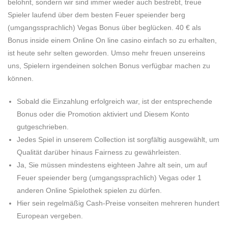
belohnt, sondern wir sind immer wieder auch bestrebt, treue
Spieler laufend über dem besten Feuer speiender berg
(umgangssprachlich) Vegas Bonus über beglücken. 40 € als
Bonus inside einem Online On line casino einfach so zu erhalten,
ist heute sehr selten geworden. Umso mehr freuen unsereins
uns, Spielern irgendeinen solchen Bonus verfügbar machen zu
können.
Sobald die Einzahlung erfolgreich war, ist der entsprechende
Bonus oder die Promotion aktiviert und Diesem Konto
gutgeschrieben.
Jedes Spiel in unserem Collection ist sorgfältig ausgewählt, um
Qualität darüber hinaus Fairness zu gewährleisten.
Ja, Sie müssen mindestens eighteen Jahre alt sein, um auf
Feuer speiender berg (umgangssprachlich) Vegas oder 1
anderen Online Spielothek spielen zu dürfen.
Hier sein regelmäßig Cash-Preise vonseiten mehreren hundert
European vergeben.