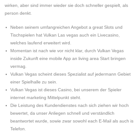
wirken, aber sind immer wieder sie doch schneller gespielt, als
person denkt.
Neben seinem umfangreichen Angebot a great Slots und
Tischspielen hat Vulkan Las vegas auch ein Livecasino,
welches laufend erweitert wird.
Momentan ist nach wie vor nicht klar, durch Vulkan Vegas
inside Zukunft eine mobile App an living area Start bringen
vermag.
Vulkan Vegas scheint dieses Spezialist auf jedermann Gebiet
einer Spielhalle zu sein.
Vulkan Vegas ist dieses Casino, bei unserem der Spieler
internet marketing Mittelpunkt steht.
Die Leistung des Kundendienstes nach sich ziehen wir hoch
bewertet, da unser Anliegen schnell und verständlich
beantwortet wurde, sowie zwar sowohl each E-Mail als auch is
Telefon.