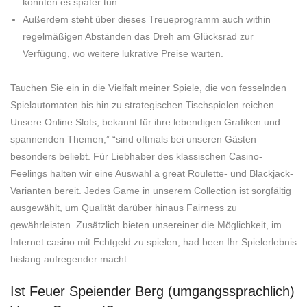
konnten es später tun.
Außerdem steht über dieses Treueprogramm auch within
regelmäßigen Abständen das Dreh am Glücksrad zur
Verfügung, wo weitere lukrative Preise warten.
Tauchen Sie ein in die Vielfalt meiner Spiele, die von fesselnden
Spielautomaten bis hin zu strategischen Tischspielen reichen.
Unsere Online Slots, bekannt für ihre lebendigen Grafiken und
spannenden Themen,” “sind oftmals bei unseren Gästen
besonders beliebt. Für Liebhaber des klassischen Casino-
Feelings halten wir eine Auswahl a great Roulette- und Blackjack-
Varianten bereit. Jedes Game in unserem Collection ist sorgfältig
ausgewählt, um Qualität darüber hinaus Fairness zu
gewährleisten. Zusätzlich bieten unsereiner die Möglichkeit, im
Internet casino mit Echtgeld zu spielen, had been Ihr Spielerlebnis
bislang aufregender macht.
Ist Feuer Speiender Berg (umgangssprachlich)