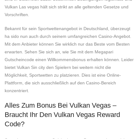
Vulkan Las vegas hält sich strikt an alle geltenden Gesetze und
Vorschriften.
Bekannt für sein Sportwettenangebot in Deutschland, überzeugt
ha sido nun auch durch seinem umfangreichen Casino-Angebot.
Mit dem Anbieter können Sie wirklich nur das Beste vom Besten
erwarten. Sehen Sie sich an, wie Sie mit dem Megapari
Gutscheincode einen Willkommensbonus erhalten können. Leider
bietet Vulkan Sin city den Spielern bei weitem nicht die
Möglichkeit, Sportwetten zu platzieren. Dies ist eine Online-
Plattform, die sich ausschließlich auf den Casino-Bereich
konzentriert.
Alles Zum Bonus Bei Vulkan Vegas –
Braucht Ihr Den Vulkan Vegas Reward
Code?