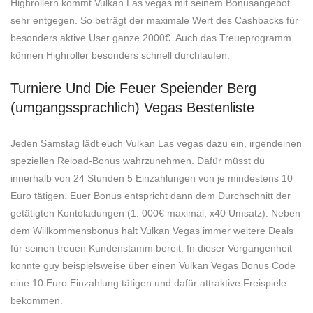
Highrollern kommt Vulkan Las vegas mit seinem Bonusangebot
sehr entgegen. So beträgt der maximale Wert des Cashbacks für
besonders aktive User ganze 2000€. Auch das Treueprogramm
können Highroller besonders schnell durchlaufen.
Turniere Und Die Feuer Speiender Berg
(umgangssprachlich) Vegas Bestenliste
Jeden Samstag lädt euch Vulkan Las vegas dazu ein, irgendeinen
speziellen Reload-Bonus wahrzunehmen. Dafür müsst du
innerhalb von 24 Stunden 5 Einzahlungen von je mindestens 10
Euro tätigen. Euer Bonus entspricht dann dem Durchschnitt der
getätigten Kontoladungen (1. 000€ maximal, x40 Umsatz). Neben
dem Willkommensbonus hält Vulkan Vegas immer weitere Deals
für seinen treuen Kundenstamm bereit. In dieser Vergangenheit
konnte guy beispielsweise über einen Vulkan Vegas Bonus Code
eine 10 Euro Einzahlung tätigen und dafür attraktive Freispiele
bekommen.