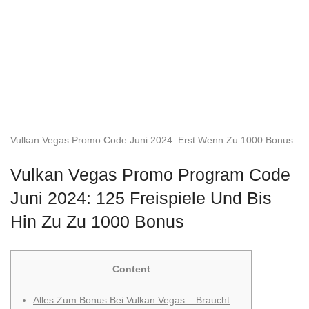
Vulkan Vegas Promo Code Juni 2024: Erst Wenn Zu 1000 Bonus
Vulkan Vegas Promo Program Code
Juni 2024: 125 Freispiele Und Bis
Hin Zu Zu 1000 Bonus
Content
Alles Zum Bonus Bei Vulkan Vegas – Braucht