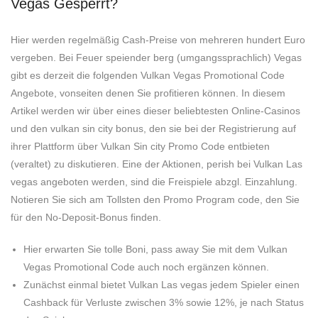
Vegas Gesperrt?
Hier werden regelmäßig Cash-Preise von mehreren hundert Euro
vergeben. Bei Feuer speiender berg (umgangssprachlich) Vegas
gibt es derzeit die folgenden Vulkan Vegas Promotional Code
Angebote, vonseiten denen Sie profitieren können. In diesem
Artikel werden wir über eines dieser beliebtesten Online-Casinos
und den vulkan sin city bonus, den sie bei der Registrierung auf
ihrer Plattform über Vulkan Sin city Promo Code entbieten
(veraltet) zu diskutieren. Eine der Aktionen, perish bei Vulkan Las
vegas angeboten werden, sind die Freispiele abzgl. Einzahlung.
Notieren Sie sich am Tollsten den Promo Program code, den Sie
für den No-Deposit-Bonus finden.
Hier erwarten Sie tolle Boni, pass away Sie mit dem Vulkan
Vegas Promotional Code auch noch ergänzen können.
Zunächst einmal bietet Vulkan Las vegas jedem Spieler einen
Cashback für Verluste zwischen 3% sowie 12%, je nach Status