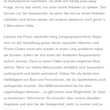
im Bonusbereich nachholen. Da stellt sich häufig pass away
Frage, ob ha sido reicht, nur unter einem Anbieter zu spielen. Das
können nur Sie beantworten, da wenn Sie mit nur einem Anbieter
zufrieden sind immer wieder, ein anderer wiederum noch gerne 1-
2 Alternativen hätte.
Casinos wie Feuer speiender berg (umgangssprachlich) Vegas
sind c/o der Gestaltung genau dieser speziellen Aktionen und
Promo-Codes meist sehr kreativ. In erster Linie profitieren dabei
die Kunden, sofern sie sich einen der limitierten Requirements
sichern können. Denn in vielen Fällen sind die möglichen Boni,
welche ?fters nur mittels Aktionscodes erhältlich sind, besonders
umfangreich und damit verlockend. Vulkan Sin city bietet eine
Vielfältigkeit von Boni und Promotionen, die Du Spielerlebnis noch
aufregender machen. Von Willkommensboni bis hin über
regelmäßigen Aktionen – es gibt immer eine Möglichkeit, Ihr Spiel
zu bereichern. Informieren Sie einander über unsere aktuellen
Angebote und sinn Sie die Gelegenheit, mehr zu zocken und zu