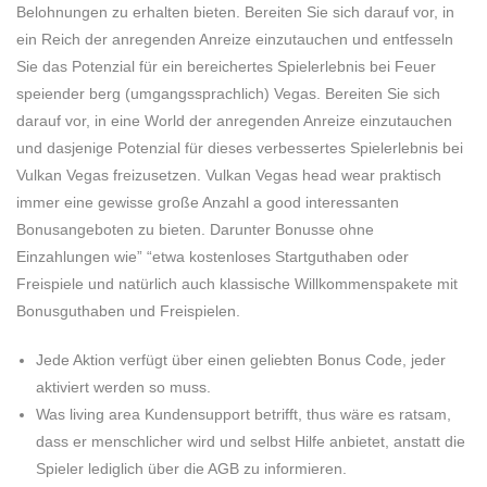
Belohnungen zu erhalten bieten. Bereiten Sie sich darauf vor, in
ein Reich der anregenden Anreize einzutauchen und entfesseln
Sie das Potenzial für ein bereichertes Spielerlebnis bei Feuer
speiender berg (umgangssprachlich) Vegas. Bereiten Sie sich
darauf vor, in eine World der anregenden Anreize einzutauchen
und dasjenige Potenzial für dieses verbessertes Spielerlebnis bei
Vulkan Vegas freizusetzen. Vulkan Vegas head wear praktisch
immer eine gewisse große Anzahl a good interessanten
Bonusangeboten zu bieten. Darunter Bonusse ohne
Einzahlungen wie” “etwa kostenloses Startguthaben oder
Freispiele und natürlich auch klassische Willkommenspakete mit
Bonusguthaben und Freispielen.
Jede Aktion verfügt über einen geliebten Bonus Code, jeder
aktiviert werden so muss.
Was living area Kundensupport betrifft, thus wäre es ratsam,
dass er menschlicher wird und selbst Hilfe anbietet, anstatt die
Spieler lediglich über die AGB zu informieren.