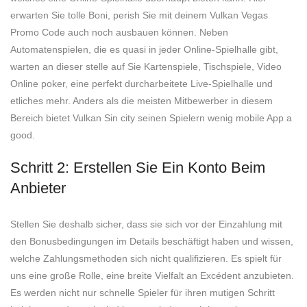
erwarten Sie tolle Boni, perish Sie mit deinem Vulkan Vegas
Promo Code auch noch ausbauen können. Neben
Automatenspielen, die es quasi in jeder Online-Spielhalle gibt,
warten an dieser stelle auf Sie Kartenspiele, Tischspiele, Video
Online poker, eine perfekt durcharbeitete Live-Spielhalle und
etliches mehr. Anders als die meisten Mitbewerber in diesem
Bereich bietet Vulkan Sin city seinen Spielern wenig mobile App a
good.
Schritt 2: Erstellen Sie Ein Konto Beim
Anbieter
Stellen Sie deshalb sicher, dass sie sich vor der Einzahlung mit
den Bonusbedingungen im Details beschäftigt haben und wissen,
welche Zahlungsmethoden sich nicht qualifizieren. Es spielt für
uns eine große Rolle, eine breite Vielfalt an Excédent anzubieten.
Es werden nicht nur schnelle Spieler für ihren mutigen Schritt