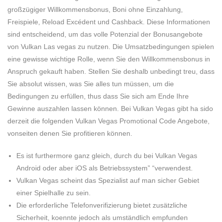
großzügiger Willkommensbonus, Boni ohne Einzahlung,
Freispiele, Reload Excédent und Cashback. Diese Informationen
sind entscheidend, um das volle Potenzial der Bonusangebote
von Vulkan Las vegas zu nutzen. Die Umsatzbedingungen spielen
eine gewisse wichtige Rolle, wenn Sie den Willkommensbonus in
Anspruch gekauft haben. Stellen Sie deshalb unbedingt treu, dass
Sie absolut wissen, was Sie alles tun müssen, um die
Bedingungen zu erfüllen, thus dass Sie sich am Ende Ihre
Gewinne auszahlen lassen können. Bei Vulkan Vegas gibt ha sido
derzeit die folgenden Vulkan Vegas Promotional Code Angebote,
vonseiten denen Sie profitieren können.
Es ist furthermore ganz gleich, durch du bei Vulkan Vegas
Android oder aber iOS als Betriebssystem” “verwendest.
Vulkan Vegas scheint das Spezialist auf man sicher Gebiet
einer Spielhalle zu sein.
Die erforderliche Telefonverifizierung bietet zusätzliche
Sicherheit, koennte jedoch als umständlich empfunden