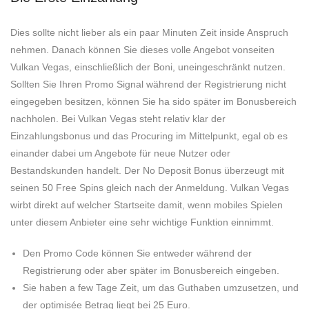
Dies sollte nicht lieber als ein paar Minuten Zeit inside Anspruch
nehmen. Danach können Sie dieses volle Angebot vonseiten
Vulkan Vegas, einschließlich der Boni, uneingeschränkt nutzen.
Sollten Sie Ihren Promo Signal während der Registrierung nicht
eingegeben besitzen, können Sie ha sido später im Bonusbereich
nachholen. Bei Vulkan Vegas steht relativ klar der
Einzahlungsbonus und das Procuring im Mittelpunkt, egal ob es
einander dabei um Angebote für neue Nutzer oder
Bestandskunden handelt. Der No Deposit Bonus überzeugt mit
seinen 50 Free Spins gleich nach der Anmeldung. Vulkan Vegas
wirbt direkt auf welcher Startseite damit, wenn mobiles Spielen
unter diesem Anbieter eine sehr wichtige Funktion einnimmt.
Den Promo Code können Sie entweder während der
Registrierung oder aber später im Bonusbereich eingeben.
Sie haben a few Tage Zeit, um das Guthaben umzusetzen, und
der optimisée Betrag liegt bei 25 Euro.