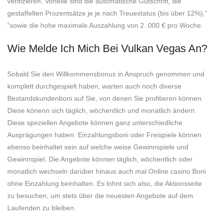
verifizieren. Vorteile sind die automatische Gutschrift, die
gestaffelten Prozentsätze je je nach Treuestatus (bis über 12%),”
“sowie die hohe maximale Auszahlung von 2. 000 € pro Woche.
Wie Melde Ich Mich Bei Vulkan Vegas An?
Sobald Sie den Willkommensbonus in Anspruch genommen und
komplett durchgespielt haben, warten auch noch diverse
Bestandskundenboni auf Sie, von denen Sie profitieren können.
Diese könenn sich täglich, wöchentlich und monatlich ändern.
Diese speziellen Angebote können ganz unterschiedliche
Ausprägungen haben. Einzahlungsboni oder Freispiele können
ebenso beinhaltet sein auf welche weise Gewinnspiele und
Gewinnspiel. Die Angebote können täglich, wöchentlich oder
monatlich wechseln darüber hinaus auch mal Online casino Boni
ohne Einzahlung beinhalten. Es lohnt sich also, die Aktionsseite
zu besuchen, um stets über die neuesten Angebote auf dem
Laufenden zu bleiben.