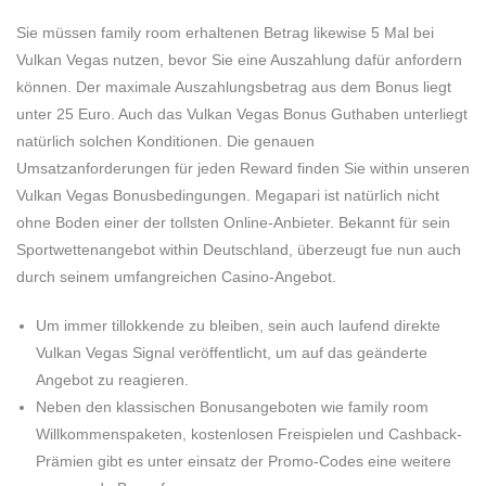
Sie müssen family room erhaltenen Betrag likewise 5 Mal bei
Vulkan Vegas nutzen, bevor Sie eine Auszahlung dafür anfordern
können. Der maximale Auszahlungsbetrag aus dem Bonus liegt
unter 25 Euro. Auch das Vulkan Vegas Bonus Guthaben unterliegt
natürlich solchen Konditionen. Die genauen
Umsatzanforderungen für jeden Reward finden Sie within unseren
Vulkan Vegas Bonusbedingungen. Megapari ist natürlich nicht
ohne Boden einer der tollsten Online-Anbieter. Bekannt für sein
Sportwettenangebot within Deutschland, überzeugt fue nun auch
durch seinem umfangreichen Casino-Angebot.
Um immer tillokkende zu bleiben, sein auch laufend direkte
Vulkan Vegas Signal veröffentlicht, um auf das geänderte
Angebot zu reagieren.
Neben den klassischen Bonusangeboten wie family room
Willkommenspaketen, kostenlosen Freispielen und Cashback-
Prämien gibt es unter einsatz der Promo-Codes eine weitere