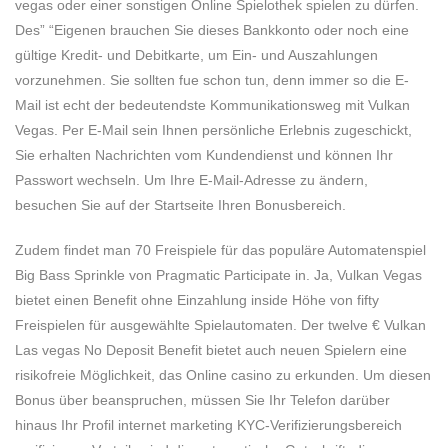
vegas oder einer sonstigen Online Spielothek spielen zu dürfen.
Des” “Eigenen brauchen Sie dieses Bankkonto oder noch eine
gültige Kredit- und Debitkarte, um Ein- und Auszahlungen
vorzunehmen. Sie sollten fue schon tun, denn immer so die E-
Mail ist echt der bedeutendste Kommunikationsweg mit Vulkan
Vegas. Per E-Mail sein Ihnen persönliche Erlebnis zugeschickt,
Sie erhalten Nachrichten vom Kundendienst und können Ihr
Passwort wechseln. Um Ihre E-Mail-Adresse zu ändern,
besuchen Sie auf der Startseite Ihren Bonusbereich.
Zudem findet man 70 Freispiele für das populäre Automatenspiel
Big Bass Sprinkle von Pragmatic Participate in. Ja, Vulkan Vegas
bietet einen Benefit ohne Einzahlung inside Höhe von fifty
Freispielen für ausgewählte Spielautomaten. Der twelve € Vulkan
Las vegas No Deposit Benefit bietet auch neuen Spielern eine
risikofreie Möglichkeit, das Online casino zu erkunden. Um diesen
Bonus über beanspruchen, müssen Sie Ihr Telefon darüber
hinaus Ihr Profil internet marketing KYC-Verifizierungsbereich