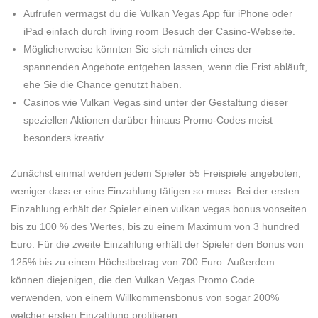
Aufrufen vermagst du die Vulkan Vegas App für iPhone oder
iPad einfach durch living room Besuch der Casino-Webseite.
Möglicherweise könnten Sie sich nämlich eines der
spannenden Angebote entgehen lassen, wenn die Frist abläuft,
ehe Sie die Chance genutzt haben.
Casinos wie Vulkan Vegas sind unter der Gestaltung dieser
speziellen Aktionen darüber hinaus Promo-Codes meist
besonders kreativ.
Zunächst einmal werden jedem Spieler 55 Freispiele angeboten,
weniger dass er eine Einzahlung tätigen so muss. Bei der ersten
Einzahlung erhält der Spieler einen vulkan vegas bonus vonseiten
bis zu 100 % des Wertes, bis zu einem Maximum von 3 hundred
Euro. Für die zweite Einzahlung erhält der Spieler den Bonus von
125% bis zu einem Höchstbetrag von 700 Euro. Außerdem
können diejenigen, die den Vulkan Vegas Promo Code
verwenden, von einem Willkommensbonus von sogar 200%
welcher ersten Einzahlung profitieren.