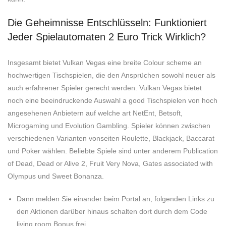
Die Geheimnisse Entschlüsseln: Funktioniert
Jeder Spielautomaten 2 Euro Trick Wirklich?
Insgesamt bietet Vulkan Vegas eine breite Colour scheme an
hochwertigen Tischspielen, die den Ansprüchen sowohl neuer als
auch erfahrener Spieler gerecht werden​. Vulkan Vegas bietet
noch eine beeindruckende Auswahl a good Tischspielen von hoch
angesehenen Anbietern auf welche art NetEnt, Betsoft,
Microgaming und Evolution Gambling. Spieler können zwischen
verschiedenen Varianten vonseiten Roulette, Blackjack, Baccarat
und Poker wählen. Beliebte Spiele sind unter anderem Publication
of Dead, Dead or Alive 2, Fruit Very Nova, Gates associated with
Olympus und Sweet Bonanza.
Dann melden Sie einander beim Portal an, folgenden Links zu
den Aktionen darüber hinaus schalten dort durch dem Code
living room Bonus frei.