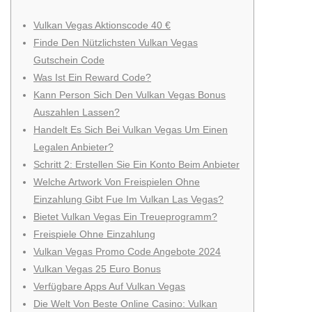
Vulkan Vegas Aktionscode 40 €
Finde Den Nützlichsten Vulkan Vegas
Gutschein Code
Was Ist Ein Reward Code?
Kann Person Sich Den Vulkan Vegas Bonus
Auszahlen Lassen?
Handelt Es Sich Bei Vulkan Vegas Um Einen
Legalen Anbieter?
Schritt 2: Erstellen Sie Ein Konto Beim Anbieter
Welche Artwork Von Freispielen Ohne
Einzahlung Gibt Fue Im Vulkan Las Vegas?
Bietet Vulkan Vegas Ein Treueprogramm?
Freispiele Ohne Einzahlung
Vulkan Vegas Promo Code Angebote 2024
Vulkan Vegas 25 Euro Bonus
Verfügbare Apps Auf Vulkan Vegas
Die Welt Von Beste Online Casino: Vulkan