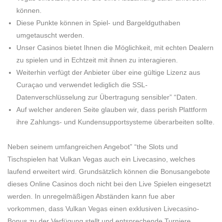
können.
Diese Punkte können in Spiel- und Bargeldguthaben
umgetauscht werden.
Unser Casinos bietet Ihnen die Möglichkeit, mit echten Dealern
zu spielen und in Echtzeit mit ihnen zu interagieren.
Weiterhin verfügt der Anbieter über eine gültige Lizenz aus
Curaçao und verwendet lediglich die SSL-
Datenverschlüsselung zur Übertragung sensibler” “Daten.
Auf welcher anderen Seite glauben wir, dass perish Plattform
ihre Zahlungs- und Kundensupportsysteme überarbeiten sollte.
Neben seinem umfangreichen Angebot” “the Slots und
Tischspielen hat Vulkan Vegas auch ein Livecasino, welches
laufend erweitert wird. Grundsätzlich können die Bonusangebote
dieses Online Casinos doch nicht bei den Live Spielen eingesetzt
werden. In unregelmäßigen Abständen kann fue aber
vorkommen, dass Vulkan Vegas einen exklusiven Livecasino-
Bonus zu der Verfügung stellt und entsprechende Turniere