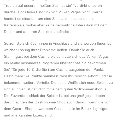
Tropfen auf unserem heißen Stein sowie” “verdirbt unseren
durchaus positiven Eindruck von Vulkan Vegas nicht. Hierbei
handelt es einander um eine Simulation des beliebten
Kartenspiels, wobei aber keine persönliche Interaktion mit dem
Dealer und anderen Spielern stattfindet.
Setzen Sie sich über ihnen in Anschluss und sie werden Ihnen bei
welcher Lösung Ihrer Probleme helfen. Damit Sie auch
Stammgast bei dem Casino bleiben, cap sich das Vulkan Vegas
ein relativ besonderes Programm überlegt hat. So bekommen
Sie” “für jede 10 €, die Sie i am Casino ausgeben den Punkt.
Desto mehr Sie Punkte sammeln, wird Ihr Position erhöht und Sie
bekommen weitere Vorteile. Die beste Weiße sich neue Spieler zu
sich zu holen ist natürlich mit einem guten Willkommensbonus.
Die Zuversichtlichkeit der Spieler ist bei uns großgeschrieben,
darum achten der Gastronomie Shop auch darauf, wenn die von
dem Gastro-Shop bewerteten Casinos, alle im Besitz 1 gültigen
und anerkannten Lizenz sind.