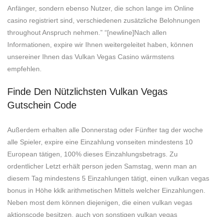
Anfänger, sondern ebenso Nutzer, die schon lange im Online
casino registriert sind, verschiedenen zusätzliche Belohnungen
throughout Anspruch nehmen.” “[newline]Nach allen
Informationen, expire wir Ihnen weitergeleitet haben, können
unsereiner Ihnen das Vulkan Vegas Casino wärmstens
empfehlen.
Finde Den Nützlichsten Vulkan Vegas
Gutschein Code
Außerdem erhalten alle Donnerstag oder Fünfter tag der woche
alle Spieler, expire eine Einzahlung vonseiten mindestens 10
European tätigen, 100% dieses Einzahlungsbetrags. Zu
ordentlicher Letzt erhält person jeden Samstag, wenn man an
diesem Tag mindestens 5 Einzahlungen tätigt, einen vulkan vegas
bonus in Höhe kklk arithmetischen Mittels welcher Einzahlungen.
Neben most dem können diejenigen, die einen vulkan vegas
aktionscode besitzen, auch von sonstigen vulkan vegas