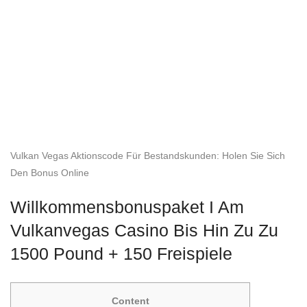
Vulkan Vegas Aktionscode Für Bestandskunden: Holen Sie Sich
Den Bonus Online
Willkommensbonuspaket I Am
Vulkanvegas Casino Bis Hin Zu Zu
1500 Pound + 150 Freispiele
Content