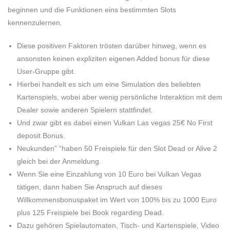
beginnen und die Funktionen eins bestimmten Slots
kennenzulernen.
Diese positiven Faktoren trösten darüber hinweg, wenn es
ansonsten keinen expliziten eigenen Added bonus für diese
User-Gruppe gibt.
Hierbei handelt es sich um eine Simulation des beliebten
Kartenspiels, wobei aber wenig persönliche Interaktion mit dem
Dealer sowie anderen Spielern stattfindet.
Und zwar gibt es dabei einen Vulkan Las vegas 25€ No First
deposit Bonus.
Neukunden” “haben 50 Freispiele für den Slot Dead or Alive 2
gleich bei der Anmeldung.
Wenn Sie eine Einzahlung von 10 Euro bei Vulkan Vegas
tätigen, dann haben Sie Anspruch auf dieses
Willkommensbonuspaket im Wert von 100% bis zu 1000 Euro
plus 125 Freispiele bei Book regarding Dead.
Dazu gehören Spielautomaten, Tisch- und Kartenspiele, Video