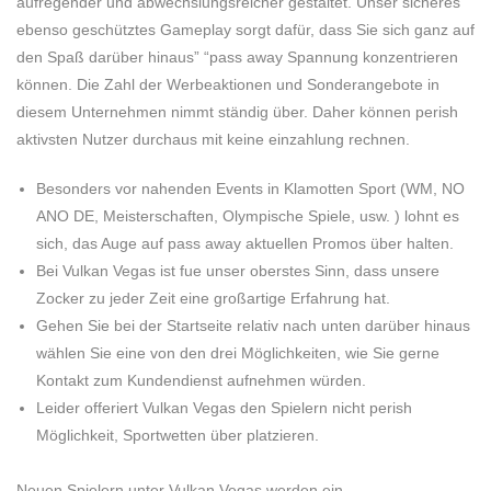
aufregender und abwechslungsreicher gestaltet. Unser sicheres
ebenso geschütztes Gameplay sorgt dafür, dass Sie sich ganz auf
den Spaß darüber hinaus” “pass away Spannung konzentrieren
können. Die Zahl der Werbeaktionen und Sonderangebote in
diesem Unternehmen nimmt ständig über. Daher können perish
aktivsten Nutzer durchaus mit keine einzahlung rechnen.
Besonders vor nahenden Events in Klamotten Sport (WM, NO
ANO DE, Meisterschaften, Olympische Spiele, usw. ) lohnt es
sich, das Auge auf pass away aktuellen Promos über halten.
Bei Vulkan Vegas ist fue unser oberstes Sinn, dass unsere
Zocker zu jeder Zeit eine großartige Erfahrung hat.
Gehen Sie bei der Startseite relativ nach unten darüber hinaus
wählen Sie eine von den drei Möglichkeiten, wie Sie gerne
Kontakt zum Kundendienst aufnehmen würden.
Leider offeriert Vulkan Vegas den Spielern nicht perish
Möglichkeit, Sportwetten über platzieren.
Neuen Spielern unter Vulkan Vegas werden ein