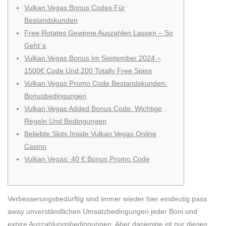
Vulkan Vegas Bonus Codes Für
Bestandskunden
Free Rotates Gewinne Auszahlen Lassen – So
Geht´s
Vulkan Vegas Bonus Im September 2024 –
1500€ Code Und 200 Totally Free Spins
Vulkan Vegas Promo Code Bestandskunden:
Bonusbedingungen
Vulkan Vegas Added Bonus Code: Wichtige
Regeln Und Bedingungen
Beliebte Slots Inside Vulkan Vegas Online
Casino
Vulkan Vegas: 40 € Bonus Promo Code
Verbesserungsbedürftig sind immer wieder hier eindeutig pass
away unverständlichen Umsatzbedingungen jeder Boni und
expire Auszahlungsbedingungen. Aber dasjenige ist nur dieses