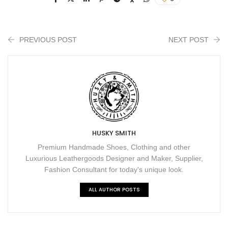
PREVIOUS POST
NEXT POST
HUSKY SMITH
Premium Handmade Shoes, Clothing and other
Luxurious Leathergoods Designer and Maker, Supplier,
Fashion Consultant for today's unique look.
ALL AUTHOR POSTS