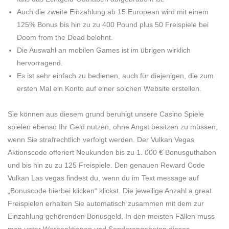
Auch die zweite Einzahlung ab 15 European wird mit einem
125% Bonus bis hin zu zu 400 Pound plus 50 Freispiele bei
Doom from the Dead belohnt.
Die Auswahl an mobilen Games ist im übrigen wirklich
hervorragend.
Es ist sehr einfach zu bedienen, auch für diejenigen, die zum
ersten Mal ein Konto auf einer solchen Website erstellen.
Sie können aus diesem grund beruhigt unsere Casino Spiele
spielen ebenso Ihr Geld nutzen, ohne Angst besitzen zu müssen,
wenn Sie strafrechtlich verfolgt werden. Der Vulkan Vegas
Aktionscode offeriert Neukunden bis zu 1. 000 € Bonusguthaben
und bis hin zu zu 125 Freispiele. Den genauen Reward Code
Vulkan Las vegas findest du, wenn du im Text message auf
„Bonuscode hierbei klicken“ klickst. Die jeweilige Anzahl a great
Freispielen erhalten Sie automatisch zusammen mit dem zur
Einzahlung gehörenden Bonusgeld. In den meisten Fällen muss