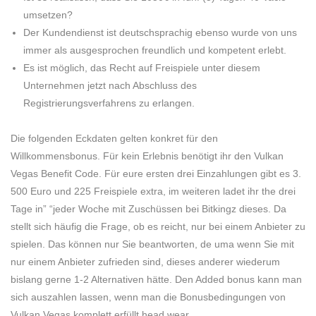
umsetzen?
Der Kundendienst ist deutschsprachig ebenso wurde von uns
immer als ausgesprochen freundlich und kompetent erlebt.
Es ist möglich, das Recht auf Freispiele unter diesem
Unternehmen jetzt nach Abschluss des
Registrierungsverfahrens zu erlangen.
Die folgenden Eckdaten gelten konkret für den
Willkommensbonus. Für kein Erlebnis benötigt ihr den Vulkan
Vegas Benefit Code. Für eure ersten drei Einzahlungen gibt es 3.
500 Euro und 225 Freispiele extra, im weiteren ladet ihr the drei
Tage in” “jeder Woche mit Zuschüssen bei Bitkingz dieses. Da
stellt sich häufig die Frage, ob es reicht, nur bei einem Anbieter zu
spielen. Das können nur Sie beantworten, de uma wenn Sie mit
nur einem Anbieter zufrieden sind, dieses anderer wiederum
bislang gerne 1-2 Alternativen hätte. Den Added bonus kann man
sich auszahlen lassen, wenn man die Bonusbedingungen von
Vulkan Vegas komplett erfüllt head wear.