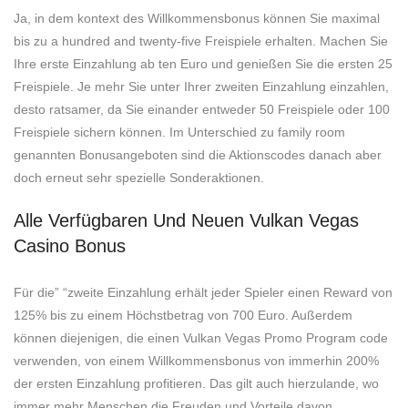
Ja, in dem kontext des Willkommensbonus können Sie maximal
bis zu a hundred and twenty-five Freispiele erhalten. Machen Sie
Ihre erste Einzahlung ab ten Euro und genießen Sie die ersten 25
Freispiele. Je mehr Sie unter Ihrer zweiten Einzahlung einzahlen,
desto ratsamer, da Sie einander entweder 50 Freispiele oder 100
Freispiele sichern können. Im Unterschied zu family room
genannten Bonusangeboten sind die Aktionscodes danach aber
doch erneut sehr spezielle Sonderaktionen.
Alle Verfügbaren Und Neuen Vulkan Vegas
Casino Bonus
Für die” “zweite Einzahlung erhält jeder Spieler einen Reward von
125% bis zu einem Höchstbetrag von 700 Euro. Außerdem
können diejenigen, die einen Vulkan Vegas Promo Program code
verwenden, von einem Willkommensbonus von immerhin 200%
der ersten Einzahlung profitieren. Das gilt auch hierzulande, wo
immer mehr Menschen die Freuden und Vorteile davon