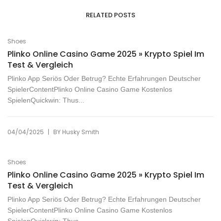
RELATED POSTS
Shoes
Plinko Online Casino Game 2025 » Krypto Spiel Im
Test & Vergleich
Plinko App Seriös Oder Betrug? Echte Erfahrungen Deutscher
SpielerContentPlinko Online Casino Game Kostenlos
SpielenQuickwin: Thus...
|
04/04/2025
BY
Husky Smith
Shoes
Plinko Online Casino Game 2025 » Krypto Spiel Im
Test & Vergleich
Plinko App Seriös Oder Betrug? Echte Erfahrungen Deutscher
SpielerContentPlinko Online Casino Game Kostenlos
SpielenQuickwin: Thus...