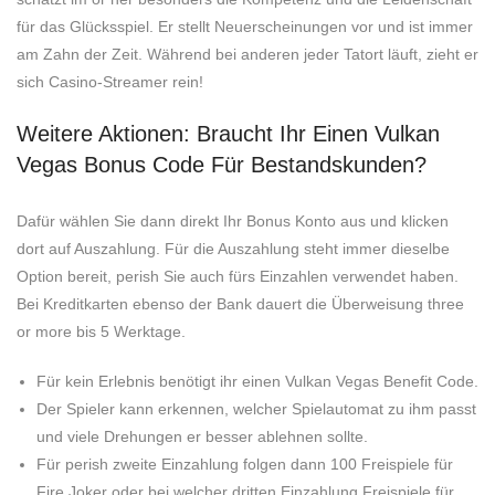
für das Glücksspiel. Er stellt Neuerscheinungen vor und ist immer
am Zahn der Zeit. Während bei anderen jeder Tatort läuft, zieht er
sich Casino-Streamer rein!
Weitere Aktionen: Braucht Ihr Einen Vulkan
Vegas Bonus Code Für Bestandskunden?
Dafür wählen Sie dann direkt Ihr Bonus Konto aus und klicken
dort auf Auszahlung. Für die Auszahlung steht immer dieselbe
Option bereit, perish Sie auch fürs Einzahlen verwendet haben.
Bei Kreditkarten ebenso der Bank dauert die Überweisung three
or more bis 5 Werktage.
Für kein Erlebnis benötigt ihr einen Vulkan Vegas Benefit Code.
Der Spieler kann erkennen, welcher Spielautomat zu ihm passt
und viele Drehungen er besser ablehnen sollte.
Für perish zweite Einzahlung folgen dann 100 Freispiele für
Fire Joker oder bei welcher dritten Einzahlung Freispiele für.