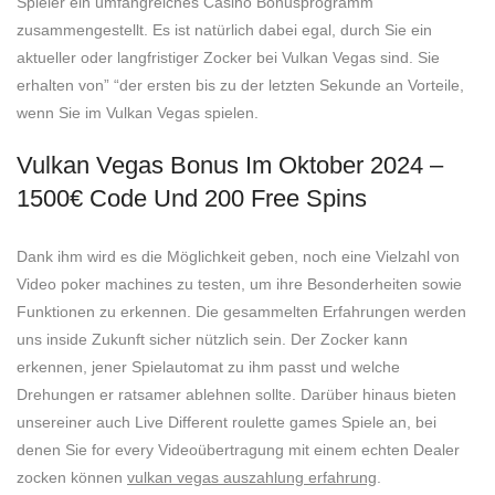
Spieler ein umfangreiches Casino Bonusprogramm
zusammengestellt. Es ist natürlich dabei egal, durch Sie ein
aktueller oder langfristiger Zocker bei Vulkan Vegas sind. Sie
erhalten von” “der ersten bis zu der letzten Sekunde an Vorteile,
wenn Sie im Vulkan Vegas spielen.
Vulkan Vegas Bonus Im Oktober 2024 –
1500€ Code Und 200 Free Spins
Dank ihm wird es die Möglichkeit geben, noch eine Vielzahl von
Video poker machines zu testen, um ihre Besonderheiten sowie
Funktionen zu erkennen. Die gesammelten Erfahrungen werden
uns inside Zukunft sicher nützlich sein. Der Zocker kann
erkennen, jener Spielautomat zu ihm passt und welche
Drehungen er ratsamer ablehnen sollte. Darüber hinaus bieten
unsereiner auch Live Different roulette games Spiele an, bei
denen Sie for every Videoübertragung mit einem echten Dealer
zocken können
vulkan vegas auszahlung erfahrung
.