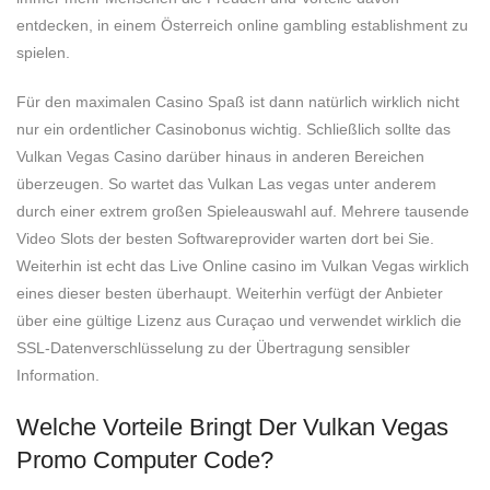
entdecken, in einem Österreich online gambling establishment zu
spielen.
Für den maximalen Casino Spaß ist dann natürlich wirklich nicht
nur ein ordentlicher Casinobonus wichtig. Schließlich sollte das
Vulkan Vegas Casino darüber hinaus in anderen Bereichen
überzeugen. So wartet das Vulkan Las vegas unter anderem
durch einer extrem großen Spieleauswahl auf. Mehrere tausende
Video Slots der besten Softwareprovider warten dort bei Sie.
Weiterhin ist echt das Live Online casino im Vulkan Vegas wirklich
eines dieser besten überhaupt. Weiterhin verfügt der Anbieter
über eine gültige Lizenz aus Curaçao und verwendet wirklich die
SSL-Datenverschlüsselung zu der Übertragung sensibler
Information.
Welche Vorteile Bringt Der Vulkan Vegas
Promo Computer Code?