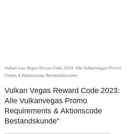
Vulkan Las Vegas Bonus Code 2024: Alle Vulkanvegas Promo
Codes & Aktionscode Bestandskunden
Vulkan Vegas Reward Code 2023:
Alle Vulkanvegas Promo
Requirements & Aktionscode
Bestandskunde”