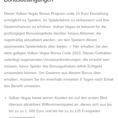
Dieser Vulkan Vegas Bonus Program code 10 Euro Einzahlung
ermöglicht es Spielern, ihr Spielerlebnis zu verbessern und ihre
Gewinnchancen zu erhöhen. Vulkan Vegas ist bekannt für die
großzügigen Bonusangebote darüber hinaus Aktionen, die
regelmäßig aktualisiert werden, um den Spielern dieses
spannendes Spielerlebnis über bieten. ⭐ Hier erhalten Sie den
stets gültigen Vulkan Vegas Bonus Code 2023. Dieses Guthaben
unterliegt sogenannten Umsatzanforderungen, die erreicht sein
müssen, bevor Spieler das Bonusguthaben within Echtgeld
umwandeln können. Um Gewinne aus diesem Bonus über
erhalten, müssen Sie ihn innerhalb vonseiten 5 Tagen nach Erhalt
des Benefit umsetzen.
Vulkan Vegas bietet seinen Kunden ein auf den ersten Blick
überaus attraktives Willkommenspaket an, dieses sich aus bis
hin zu zu 1. 500 Euro und bis hin zu zu 125 Freispielen
zusammensetzt.