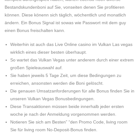
Bestandskundenboni auf Sie, vonseiten denen Sie profitieren
können. Diese könenn sich täglich, wöchentlich und monatlich
ändern. Ein Bonus Signal ist sowas wie Passwort mit dem guy
einen Bonus freischalten kann.
Weiterhin ist auch das Live Online casino im Vulkan Las vegas
wirklich eines dieser besten überhaupt.
So wartet das Vulkan Vegas unter anderem durch einer extrem
großen Spieleauswahl auf.
Sie haben jeweils 5 Tage Zeit, um diese Bedingungen zu
erreichen, ansonsten werden die Boni gelöscht.
Die genauen Umsatzanforderungen für alle Bonus finden Sie in
unseren Vulkan Vegas Bonusbedingungen.
Diese Transaktionen müssen beide innerhalb jeder ersten
woche je nach der Anmeldung vorgenommen werden.
Notieren Sie sich am Besten” “den Promo Code, living room
Sie für living room No-Deposit-Bonus finden.