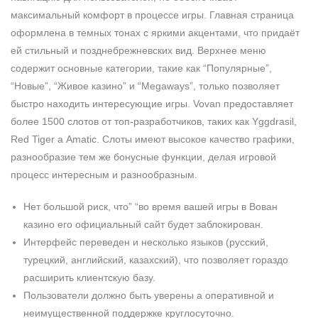
максимальный комфорт в процессе игры. Главная страница
оформлена в темных тонах с яркими акцентами, что придаёт
ей стильный и позднебрежневских вид. Верхнее меню
содержит основные категории, такие как “Популярные”,
“Новые”, “Живое казино” и “Megaways”, только позволяет
быстро находить интересующие игры. Vovan предоставляет
более 1500 слотов от топ-разработчиков, таких как Yggdrasil,
Red Tiger а Amatic. Слоты имеют высокое качество графики,
разнообразие тем же бонусные функции, делая игровой
процесс интересным и разнообразным.
Нет большой риск, что” “во время вашей игры в Вован
казино его официальный сайт будет заблокирован.
Интерфейс переведен и несколько языков (русский,
турецкий, английский, казахский), что позволяет гораздо
расширить клиентскую базу.
Пользователи должно быть уверены а оперативной и
неимущественной поддержке круглосуточно.