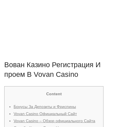
Вован Казино Регистрация И
проем В Vovan Casino
Content
Бонусы За Депозиты и Фриспины
Vovan Casino Официальный Сайт
Vovan Casino – Обзор официального Сайта