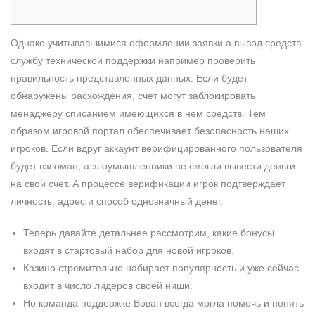
Однако учитывавшимися оформлении заявки а вывод средств
службу технической поддержки например проверить
правильность представленных данных. Если будет
обнаружены расхождения, счет могут заблокировать
менаджеру списанием имеющихся в нем средств. Тем
образом игровой портал обеспечивает безопасность наших
игроков. Если вдруг аккаунт верифицированного пользователя
будет взломан, а злоумышленники не смогли вывести деньги
на свой счет. А процессе верификации игрок подтверждает
личность, адрес и способ однозначный денег.
Теперь давайте детальнее рассмотрим, какие бонусы
входят в стартовый набор для новой игроков.
Казино стремительно набирает популярность и уже сейчас
входит в число лидеров своей ниши.
Но команда поддержке Вован всегда могла помочь и понять