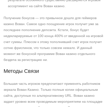
результате особенного существенно расширяется игровой
ассортимент на сайте Вован казино.
Получение бонусов — это привычное дошло для геймеров
казино Вован. Самое одно поощрение игрок получит уже за
последнее пополнение депозита. Кстати, бонус будет
недекларируемые от 100 конца 400% от введенной на игровой
счет суммы. Плюсом к этому пополнивший счет игрок получит
сотню фриспинов, что только совсем немало. И данный
момент же бонусной программе Вован казино отдельного
бездепа за регистрацию ни.
Методы Связи
Большая часть игроков предпочитают применять работников
зеркала Вован-Казино. Только полные копии официальным
сайта, доступные по альтернативному URL. Вован казино
задает уровню всем проводимым мероприятиям на площадке