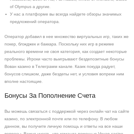
of Olympus а другие.
У нас а платформе вы всегда найдете обзоры значимых
предложений оператора.
Оператор добавил в нее множество виртуальных игр, таких же
покер, блэкджек и баккара. Поскольку них игр в режиме
реального времени не своя категория, как создает некоторые
проблемы. Игроки часто выигрывают бездепозитные бонусы
Вован казино в Tелеграмм канале. Казик покуда радует,
бонусов слишком, даже бездепы нет, и условия вопреки ним
вполне настоящие.
Бонусы За Пополнение Счета
Вы можешь связаться с поддержкой через онлайн чат на сайте
казино, по электронной почте или по телефону. В любом
данном, вы получите личную помощь и ответы на все наши
вопросы. Важно учесть, что команда помощью Vovan casino