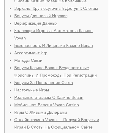
Онлайн Казино Вован На приличные
Зеркало: Круглосуточный Доступ К Слотам
Бонусы Для новый Игроков
Верификация Данных
Коллекция Игровых Автоматов а Казино
Vovan
Безопасность И Лицензия Казино Вован
Ассортимент Игр
Методы Связи
Бонусы Казино Вован: Бездепозитные
Фриспины И Промокоды При Регистрации
Бонусы За Пополнение Счета
Настольные Игры
Реальные отзывом О Казино Вован
Мобильная Версия Vovan Casino
Игры С Живыми Дилерами
Онлайн-казино Vovan — Получай Бонусы и
Играй В Слоты На Официальном Сайте