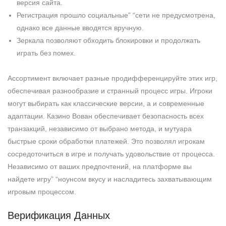
версия сайта.
Регистрация прошло социальные” “сети не предусмотрена,
однако все данные вводятся вручную.
Зеркала позволяют обходить блокировки и продолжать
играть без помех.
Ассортимент включает разные продифференцируйте этих игр,
обеспечивая разнообразие и странный процесс игры. Игроки
могут выбирать как классические версии, а и современные
адаптации. Казино Вован обеспечивает безопасность всех
транзакций, независимо от выбрано метода, и мутуара
быстрые сроки обработки платежей. Это позволял игрокам
сосредоточиться в игре и получать удовольствие от процесса.
Независимо от ваших предпочтений, на платформе вы
найдете игру” “ноунсом вкусу и насладитесь захватывающим
игровым процессом.
Верификация Данных