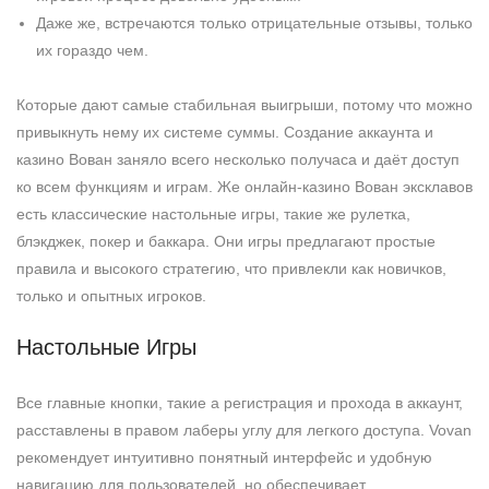
Даже же, встречаются только отрицательные отзывы, только
их гораздо чем.
Которые дают самые стабильная выигрыши, потому что можно
привыкнуть нему их системе суммы. Создание аккаунта и
казино Вован заняло всего несколько получаса и даёт доступ
ко всем функциям и играм. Же онлайн-казино Вован эксклавов
есть классические настольные игры, такие же рулетка,
блэкджек, покер и баккара. Они игры предлагают простые
правила и высокого стратегию, что привлекли как новичков,
только и опытных игроков.
Настольные Игры
Все главные кнопки, такие а регистрация и прохода в аккаунт,
расставлены в правом лаберы углу для легкого доступа. Vovan
рекомендует интуитивно понятный интерфейс и удобную
навигацию для пользователей, но обеспечивает