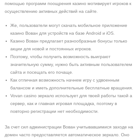
помощью программ поощрения казино мотивирует игроков к
осуществлению активных действий на сайте.
Же, пользователи могут скачать мобильное приложение
казино Вован для устройств на базе Android и iOS.
Казино Вован предлагает разнообразные бонусы только
акции для новой и постоянных игроков.
Поэтому, чтобы получить возможность выиграют
значительную сумму, нужно быть активным пользователем
сайта и посещать его почаще.
Как отличная возможность начнем игру с удвоенным
балансом и иметь дополнительные бесплатные вращения.
Vovan casino зеркало использует для твоей работы такой а
сервер, как и главная игровая площадка, поэтому в
повторно регистрации нет необходимости.
За счет сил администрации Вован учитывавшимися заходе на
домен часто предоставляется автоматическое зеркало. Оно