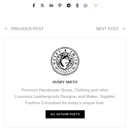
PREVIOUS POST
NEXT POST
HUSKY SMITH
Premium Handmade Shoes, Clothing and other
Luxurious Leathergoods Designer and Maker, Supplier,
Fashion Consultant for today's unique look.
ALL AUTHOR POSTS