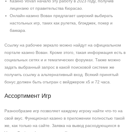
Казино Vovan начало эту работу в 2023 году, получив
лицензию от правительства Кюрасао.
Онлайн-казино Вован предлагает широкий выбирать
настольных игр, таких как рулетка, блэкджек, покер и
баккара.
Ссылку на рабочее зеркало можно найдут на официальном
портале казино Вован. Кроме этого, такая информация есть в
социальных сетях и и тематических форумах. Также можно
задать выбранный запрос в какой поисковой системе же
получить ссылку а альтернативный вход. Всякий принятый
бонус должен быть отыгран с вейджером х5 и 72 часа.
Ассортимент Игр
Разнообразие игр позволяет каждому игроку найти что-то на
свой вкус. Функционал казино в приложении полностью такой
же, как только на сайте. Заявка на вывод расходующихся в