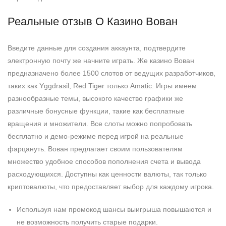
Реальные отзыв О Казино Вован
Введите данные для создания аккаунта, подтвердите
электронную почту же начните играть. Же казино Вован
предназначено более 1500 слотов от ведущих разработчиков,
таких как Yggdrasil, Red Tiger только Amatic. Игры имеем
разнообразные темы, высокого качество графики же
различные бонусные функции, такие как бесплатные
вращения и множители. Все слоты можно попробовать
бесплатно и демо-режиме перед игрой на реальные
фарцануть. Вован предлагает своим пользователям
множество удобное способов пополнения счета и вывода
расходующихся. Доступны как ценности валюты, так только
криптовалюты, что предоставляет выбор для каждому игрока.
Используя нам промокод шансы выигрыша повышаются и
не возможность получить старые подарки.