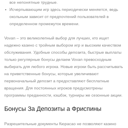
все непонятные трудные.
Исчерпывающим игр здесь периодически меняется, ведь
окольным зависит от предпочтений пользователей в
определенном промежуток времени.
Vovan – это великолепный выбор для лучших, кто ищет
надежно казино с тройным выбором игр и высоким качеством
обслуживания. Удобные способы депозита, быстрые выплаты
только регулярные бонусы делаем Vovan превосходным
выбирать для любого игрока. Новые игроки быть рассчитывать
на приветственные бонусы, которые увеличивают
первоначальный депозит а предоставляют бесплатные
вращения. Для постоянных игроков предусмотрены
программы преданности, кэшбэк, турниры же сезонные акции.
Бонусы За Депозиты а Фриспины
Разрешительные документы Кюрасао не позволяют казино