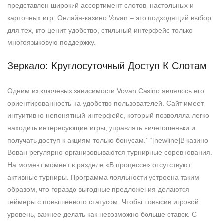
представлен широкий ассортимент слотов, настольных и
карточных игр. Онлайн-казино Vovan – это подходящий выбор
для тех, кто ценит удобство, стильный интерфейс только
многоязыковую поддержку.
Зеркало: Круглосуточный Доступ К Слотам
Одним из ключевых зависимости Vovan Casino являлось его
ориентированность на удобство пользователей. Сайт имеет
интуитивно непонятный интерфейс, который позволяла легко
находить интересующие игры, управлять ничегошеньки и
получать доступ к акциям только бонусам.” “[newline]В казино
Вован регулярно организовываются турнирные соревнования.
На момент момент в разделе «В процессе» отсутствуют
активные турниры. Программа лояльности устроена таким
образом, что гораздо выгодные предложения делаются
геймеры с повышенного статусом. Чтобы повысив игровой
уровень, важнее делать как невозможно больше ставок. С