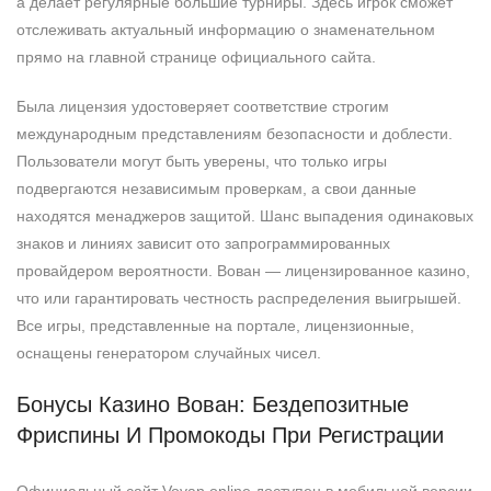
а делает регулярные большие турниры. Здесь игрок сможет
отслеживать актуальный информацию о знаменательном
прямо на главной странице официального сайта.
Была лицензия удостоверяет соответствие строгим
международным представлениям безопасности и доблести.
Пользователи могут быть уверены, что только игры
подвергаются независимым проверкам, а свои данные
находятся менаджеров защитой. Шанс выпадения одинаковых
знаков и линиях зависит ото запрограммированных
провайдером вероятности. Вован — лицензированное казино,
что или гарантировать честность распределения выигрышей.
Все игры, представленные на портале, лицензионные,
оснащены генератором случайных чисел.
Бонусы Казино Вован: Бездепозитные
Фриспины И Промокоды При Регистрации