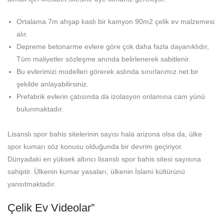
Ortalama 7m ahşap kaslı bir kamyon 90m2 çelik ev malzemesi
alır.
Depreme betonarme evlere göre çok daha fazla dayanıklıdır,
Tüm maliyetler sözleşme anında belirlenerek sabitlenir.
Bu evlerimizi modelleri görerek aslında sınırlarımız net bir
şekilde anlayabilirsiniz.
Prefabrik evlerin çatısında da izolasyon onlamına cam yünü
bulunmaktadır.
Lisanslı spor bahis sitelerinin sayısı hala arizona olsa da, ülke
spor kumarı söz konusu olduğunda bir devrim geçiriyor.
Dünyadaki en yüksek altıncı lisanslı spor bahis sitesi sayısına
sahiptir. Ülkenin kumar yasaları, ülkenin İslami kültürünü
yansıtmaktadır.
Çelik Ev Videolar”