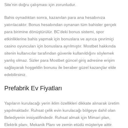
Site’nin doğru çalışması için zorunludur.
Bahis oynadıktan sonra, kazanılan para ana hesabınıza
yatırılacaktır. Bonus hesabından oynanan tüm bahisler gerçek
para birimine dönüştürülür. BC’deki bonus sistemi, spor
etkinliklerine bahis yapmak için bonuslara ve ayrıca çevrimiçi
casino oyuncuları için bonuslara ayrılmıştır. Mostbet hakkında
sitenin kullanıcılar tarafından güvenle kullanıldığını söylemek
yanlış olmaz. Sizler para Mostbet güncel giriş adresine erişim
sağlayarak hoşgeldin bonusu ile beraber güzel kazançlar elde
edebilirsiniz.
Prefabrik Ev Fiyatları
Yapıların kurulacağı yerin iklim özellikleri dikkate alınarak üretim
yapılmaktadır. Ruhsat çelik evin kurulacağı bölgeye dahil olan
Belediyenin inisiyatifindedir. Ruhsat almak için Mimari plan,
Elektrik planı, Mekanik Planı ve zemin etüdü müşteriye aittir.