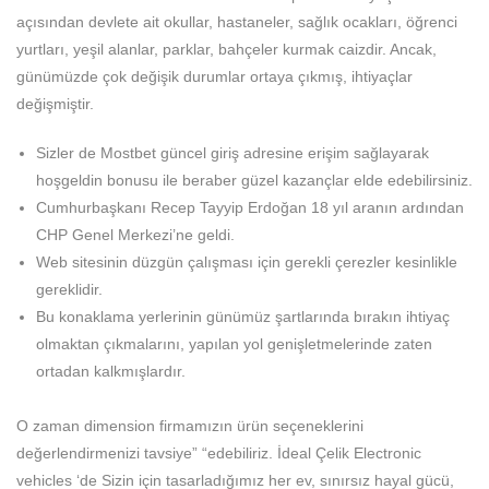
açısından devlete ait okullar, hastaneler, sağlık ocakları, öğrenci
yurtları, yeşil alanlar, parklar, bahçeler kurmak caizdir. Ancak,
günümüzde çok değişik durumlar ortaya çıkmış, ihtiyaçlar
değişmiştir.
Sizler de Mostbet güncel giriş adresine erişim sağlayarak
hoşgeldin bonusu ile beraber güzel kazançlar elde edebilirsiniz.
Cumhurbaşkanı Recep Tayyip Erdoğan 18 yıl aranın ardından
CHP Genel Merkezi’ne geldi.
Web sitesinin düzgün çalışması için gerekli çerezler kesinlikle
gereklidir.
Bu konaklama yerlerinin günümüz şartlarında bırakın ihtiyaç
olmaktan çıkmalarını, yapılan yol genişletmelerinde zaten
ortadan kalkmışlardır.
O zaman dimension firmamızın ürün seçeneklerini
değerlendirmenizi tavsiye” “edebiliriz. İdeal Çelik Electronic
vehicles ‘de Sizin için tasarladığımız her ev, sınırsız hayal gücü,