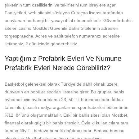
şirketinin tüm özelliklerini ve tekliflerini tüm bireylere açar.
Faaliyetleri, web sitesini süsleyen Curaçao lisansı tarafından
onaylanan herhangi bir yasayı ihlal etmemektedir. Güvenilir bahis
siteleri casino MostBet Güvenilir Bahis Sitelerinin adresleri
torgespraeche. Adres ve sabit telefon numaranızı adresine
iletirseniz, 2 gün içinde gönderebiliriz.
Yaptığımız Prefabrik Evleri Ve Numune
Prefabrik Evleri Nerede Görebiliriz?
Basketbol geleneksel olarak Türkiye de dahil olmak üzere
dünyanın en popüler sporları listesine girer. Bu gruplar, bahis
oynamak için ayda ortalama 23, 50 TL harcamaktadır. İddaa
tahminleri, basılı medya organlarının spor haberleri bölümünün
%12, 84’ünü oluşturmaktadır. Eski bir bahis sitesi olan Mostbet,
finansal olarak güçlü bir bahis sitesidir. Öyle ki kullanıcılara tam
tamına fifty TL bedava benefit dağıtmaktadır. Bedava bonusu
almak için Mostbet sitesine üye olmanız gerekiyor.