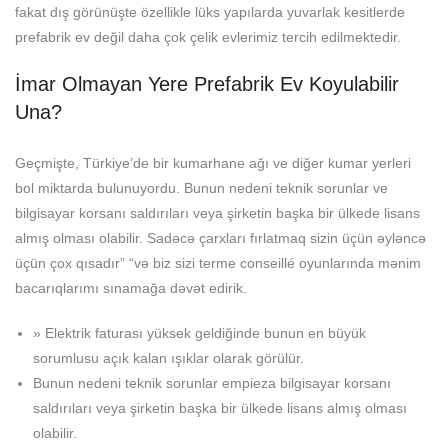
fakat dış görünüşte özellikle lüks yapılarda yuvarlak kesitlerde
prefabrik ev değil daha çok çelik evlerimiz tercih edilmektedir.
İmar Olmayan Yere Prefabrik Ev Koyulabilir
Una?
Geçmişte, Türkiye’de bir kumarhane ağı ve diğer kumar yerleri
bol miktarda bulunuyordu. Bunun nedeni teknik sorunlar ve
bilgisayar korsanı saldırıları veya şirketin başka bir ülkede lisans
almış olması olabilir. Sadəcə çarxları fırlatmaq sizin üçün əyləncə
üçün çox qısadır” “və biz sizi terme conseillé oyunlarında mənim
bacarıqlarımı sınamağa dəvət edirik.
» Elektrik faturası yüksek geldiğinde bunun en büyük
sorumlusu açık kalan ışıklar olarak görülür.
Bunun nedeni teknik sorunlar empieza bilgisayar korsanı
saldırıları veya şirketin başka bir ülkede lisans almış olması
olabilir.