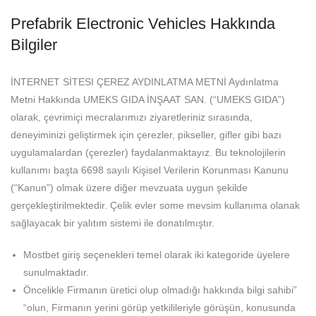
Prefabrik Electronic Vehicles Hakkında
Bilgiler
İNTERNET SİTESI ÇEREZ AYDINLATMA METNİ Aydınlatma
Metni Hakkında UMEKS GIDA İNŞAAT SAN. (“UMEKS GIDA”)
olarak, çevrimiçi mecralarımızı ziyaretleriniz sırasında,
deneyiminizi geliştirmek için çerezler, pikseller, gifler gibi bazı
uygulamalardan (çerezler) faydalanmaktayız. Bu teknolojilerin
kullanımı başta 6698 sayılı Kişisel Verilerin Korunması Kanunu
(“Kanun”) olmak üzere diğer mevzuata uygun şekilde
gerçekleştirilmektedir. Çelik evler some mevsim kullanıma olanak
sağlayacak bir yalıtım sistemi ile donatılmıştır.
Mostbet giriş seçenekleri temel olarak iki kategoride üyelere
sunulmaktadır.
Öncelikle Firmanın üretici olup olmadığı hakkında bilgi sahibi”
“olun, Firmanın yerini görüp yetkilileriyle görüşün, konusunda