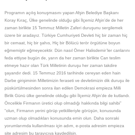
Programın açılış konuşmasını yapan Afşin Belediye Başkanı
Koray Kıraç, Ülke genelinde olduğu gibi İlçemiz Afşin’de de her
zaman birlikte 15 Temmuz Milletin Zaferi duruşunu sergilemek
üzere bir aradayız. Türkiye Cumhuriyeti Devleti hiç bir zaman hiç
bir cemaat, hiç bir şahıs, Hiç bir Bölücü terör örgütüne boyun
eğmemiştir eğmeyecektir. Dün nasıl Ömer Halisdemir’ler canlarını
feda ettiyse bugün de, yarın da her zaman birlikte Can teslim
etmeye hazır olan Türk Milletinin duruşu her zaman takdire
şayandır dedi. 15 Temmuz 2016 tarihinde cereyan eden hain
Darbe girişiminin Milletimizin feraseti ve devletimizin dik duruşu ile
püskürtülmesinden sonra ilan edilen Demokrasi empieza Milli
Birlik Günü ülke genelinde olduğu gibi İlçemiz Afşin’de de kutlandı.
Öncelikle Firmanın üretici olup olmadığı hakkında bilgi sahibi”
“olun, Firmanın yerini görüp yetkilileriyle görüşün, konusunda
uzman olup olmadıkları konusunda emin olun. Daha sonraki
yorumlarımda kullanılması için adım, e-posta adresim empieza
site adresim bu tarayıcıya kaydedilsin.