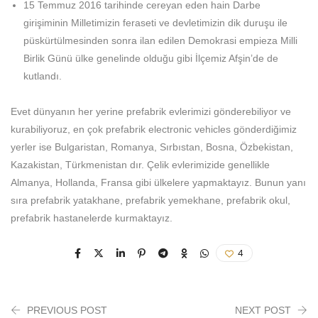
15 Temmuz 2016 tarihinde cereyan eden hain Darbe
girişiminin Milletimizin feraseti ve devletimizin dik duruşu ile
püskürtülmesinden sonra ilan edilen Demokrasi empieza Milli
Birlik Günü ülke genelinde olduğu gibi İlçemiz Afşin’de de
kutlandı.
Evet dünyanın her yerine prefabrik evlerimizi gönderebiliyor ve
kurabiliyoruz, en çok prefabrik electronic vehicles gönderdiğimiz
yerler ise Bulgaristan, Romanya, Sırbıstan, Bosna, Özbekistan,
Kazakistan, Türkmenistan dır. Çelik evlerimizide genellikle
Almanya, Hollanda, Fransa gibi ülkelere yapmaktayız. Bunun yanı
sıra prefabrik yatakhane, prefabrik yemekhane, prefabrik okul,
prefabrik hastanelerde kurmaktayız.
4
PREVIOUS POST
NEXT POST