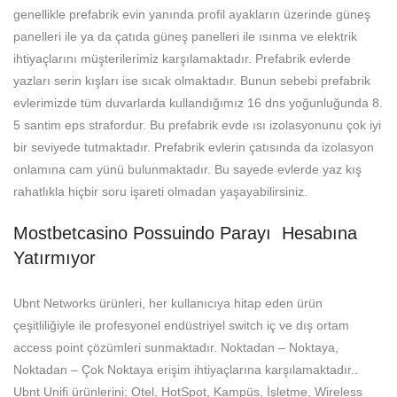
genellikle prefabrik evin yanında profil ayakların üzerinde güneş
panelleri ile ya da çatıda güneş panelleri ile ısınma ve elektrik
ihtiyaçlarını müşterilerimiz karşılamaktadır. Prefabrik evlerde
yazları serin kışları ise sıcak olmaktadır. Bunun sebebi prefabrik
evlerimizde tüm duvarlarda kullandığımız 16 dns yoğunluğunda 8.
5 santim eps strafordur. Bu prefabrik evde ısı izolasyonunu çok iyi
bir seviyede tutmaktadır. Prefabrik evlerin çatısında da izolasyon
onlamına cam yünü bulunmaktadır. Bu sayede evlerde yaz kış
rahatlıkla hiçbir soru işareti olmadan yaşayabilirsiniz.
Mostbetcasino Possuindo Parayı Hesabına
Yatırmıyor
Ubnt Networks ürünleri, her kullanıcıya hitap eden ürün
çeşitliliğiyle ile profesyonel endüstriyel switch iç ve dış ortam
access point çözümleri sunmaktadır. Noktadan – Noktaya,
Noktadan – Çok Noktaya erişim ihtiyaçlarına karşılamaktadır..
Ubnt Unifi ürünlerini; Otel, HotSpot, Kampüs, İşletme, Wireless