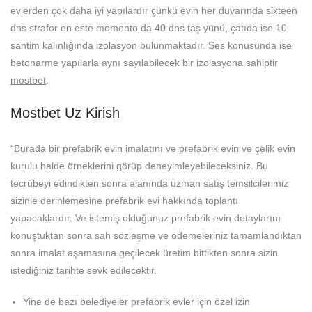
evlerden çok daha iyi yapılardır çünkü evin her duvarında sixteen
dns strafor en este momento da 40 dns taş yünü, çatıda ise 10
santim kalınlığında izolasyon bulunmaktadır. Ses konusunda ise
betonarme yapılarla aynı sayılabilecek bir izolasyona sahiptir
mostbet
.
Mostbet Uz Kirish
“Burada bir prefabrik evin imalatını ve prefabrik evin ve çelik evin
kurulu halde örneklerini görüp deneyimleyebileceksiniz. Bu
tecrübeyi edindikten sonra alanında uzman satış temsilcilerimiz
sizinle derinlemesine prefabrik evi hakkında toplantı
yapacaklardır. Ve istemiş olduğunuz prefabrik evin detaylarını
konuştuktan sonra sah sözleşme ve ödemeleriniz tamamlandıktan
sonra imalat aşamasına geçilecek üretim bittikten sonra sizin
istediğiniz tarihte sevk edilecektir.
Yine de bazı belediyeler prefabrik evler için özel izin