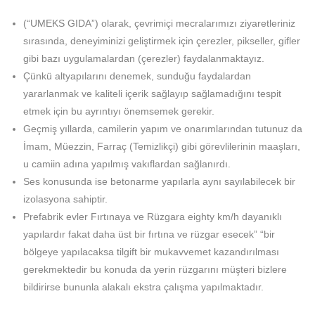
(“UMEKS GIDA”) olarak, çevrimiçi mecralarımızı ziyaretleriniz
sırasında, deneyiminizi geliştirmek için çerezler, pikseller, gifler
gibi bazı uygulamalardan (çerezler) faydalanmaktayız.
Çünkü altyapılarını denemek, sunduğu faydalardan
yararlanmak ve kaliteli içerik sağlayıp sağlamadığını tespit
etmek için bu ayrıntıyı önemsemek gerekir.
Geçmiş yıllarda, camilerin yapım ve onarımlarından tutunuz da
İmam, Müezzin, Farraç (Temizlikçi) gibi görevlilerinin maaşları,
u camiin adına yapılmış vakıflardan sağlanırdı.
Ses konusunda ise betonarme yapılarla aynı sayılabilecek bir
izolasyona sahiptir.
Prefabrik evler Fırtınaya ve Rüzgara eighty km/h dayanıklı
yapılardır fakat daha üst bir fırtına ve rüzgar esecek” “bir
bölgeye yapılacaksa tilgift bir mukavvemet kazandırılması
gerekmektedir bu konuda da yerin rüzgarını müşteri bizlere
bildirirse bununla alakalı ekstra çalışma yapılmaktadır.