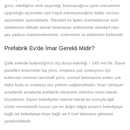
gücü, istediğiniz renk seçeneği, bulunacağınız yerin mevsimine
uygunluğu açısından size hayal edemeyeceğiniz kadar sınırsız
seçenekler sunmaktadır. Standart ev tipleri üretmektense sizin
isteklerinizi dikkate alarak tasarlanan evlerimizde standart olan
şey sadece malzemelerimizin, evlerimizin ve ekibimizin kalitesidir.
Prefabrik Ev’de İmar Gerekli Midir?
Çelik evlerde kullandığımız dış duvar kalınlığı ~ 140 mm’dir. Duvar
panelleri arasındaki taş yünü, empieza çatı izolasyonu için
kullanılan mineral camshaft yünü, normal betonarme evden çok
daha fazla ısı empieza ses yalıtımı sağlamaktadır. İmarı olmayan
arazilerde arsalarda prefabrik electronic vehicles resmi olarak
koyulamaz, bazen belediyeler istisnai olarak bu konuyla ilgili
izinler vermektedir bunun için en doğru bilgiyi arsanız belediyeye
bağlı ise belediyeye köye bağlı ise il özel idaresine gitmeniz
gerekmektedir.