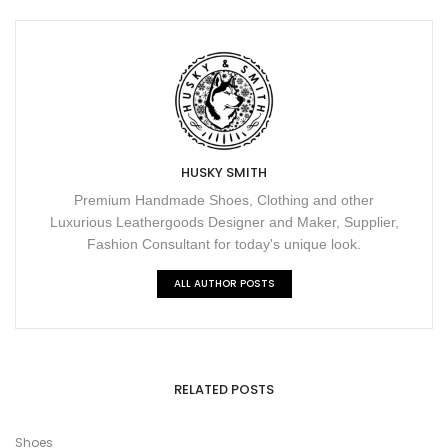
HUSKY SMITH
Premium Handmade Shoes, Clothing and other
Luxurious Leathergoods Designer and Maker, Supplier,
Fashion Consultant for today's unique look.
ALL AUTHOR POSTS
RELATED POSTS
Shoes