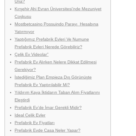
Una?
Kırşehir Ahi Evran Üniversitesi’nde Mezuniyet
Coşkusu
Mostbetcasino Possuindo Parayı Hesabına
Yatırmıyor
Yaptığımız Prefabrik Evleri Ve Numune
Prefabrik Evleri Nerede Görebiliriz?
Çelik Ev Videolar”
Prefabrik Ev Alırken Nelere Dikkat Edilmesi
Gerekiyor?
İstediğimiz Plan Empieza Dış Görünüşte
Prefabrik Ev Yaptırılabilir Mi?
Yıldırım Kaya İktidarın Taban Alım Fiyatlarını
Eleştirdi
Prefabrik Ev’de İmar Gerekli Midir?
Ideal Çelik Evler
Prefabrik Ev Fiyatları
Prefabrik Evde Casa Neler Yapar?