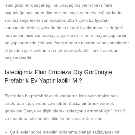
istediğiniz renk seçeneği, bulunacağınız yerin mevsimine
uygunluğu açısından dimensions hayal edemeyeceğiniz kadar
sınırsız seçenekler sunmaktadır. 2024 Çelik Ev fiyatları
konusunda bizler piyasada öncü olarak fiyatlarımızı siz değerli
müşterilerimize sunmaktayız, çelik evler sınır olmayan yapılardır,
bu yapılarımızda çok özel farklı modern tasarımlar bulunmaktadır.
O yüzden çelik evlerimizin metrekaresi 5500 Türk lirasından
başlamaktadır.
İstediğimiz Plan Empieza Dış Görünüşte
Prefabrik Ev Yaptırılabilir Mi?
Ekstradan bu prefabrik ev duvarlarının izolasyon malzemesi
strafordan taş yününe çevrilebilir. Başka bir örnek vermek
gerekirse Çatıya ya tilgift olarak izolasyonu artırmak için” “osb 3
ve membran eklenebilir. Site’de Kullanılan Çerezler
Çelik evler some mevsim kullanıma olanak sağlayacak bir