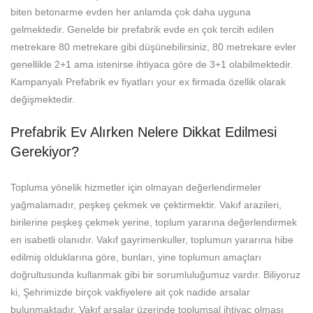
biten betonarme evden her anlamda çok daha uyguna
gelmektedir. Genelde bir prefabrik evde en çok tercih edilen
metrekare 80 metrekare gibi düşünebilirsiniz, 80 metrekare evler
genellikle 2+1 ama istenirse ihtiyaca göre de 3+1 olabilmektedir.
Kampanyalı Prefabrik ev fiyatları your ex firmada özellik olarak
değişmektedir.
Prefabrik Ev Alırken Nelere Dikkat Edilmesi
Gerekiyor?
Topluma yönelik hizmetler için olmayan değerlendirmeler
yağmalamadır, peşkeş çekmek ve çektirmektir. Vakıf arazileri,
birilerine peşkeş çekmek yerine, toplum yararına değerlendirmek
en isabetli olanıdır. Vakıf gayrimenkuller, toplumun yararına hibe
edilmiş olduklarına göre, bunları, yine toplumun amaçları
doğrultusunda kullanmak gibi bir sorumluluğumuz vardır. Biliyoruz
ki, Şehrimizde birçok vakfiyelere ait çok nadide arsalar
bulunmaktadır. Vakıf arsalar üzerinde toplumsal ihtiyaç olması