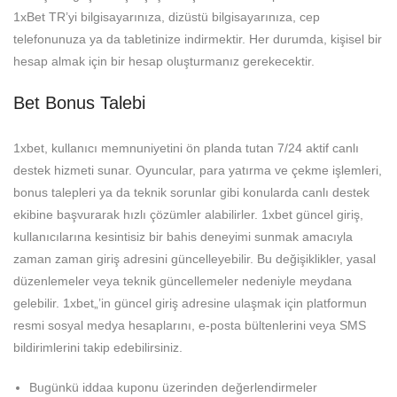
1xBet TR’yi bilgisayarınıza, dizüstü bilgisayarınıza, cep
telefonunuza ya da tabletinize indirmektir. Her durumda, kişisel bir
hesap almak için bir hesap oluşturmanız gerekecektir.
Bet Bonus Talebi
1xbet, kullanıcı memnuniyetini ön planda tutan 7/24 aktif canlı
destek hizmeti sunar. Oyuncular, para yatırma ve çekme işlemleri,
bonus talepleri ya da teknik sorunlar gibi konularda canlı destek
ekibine başvurarak hızlı çözümler alabilirler. 1xbet güncel giriş,
kullanıcılarına kesintisiz bir bahis deneyimi sunmak amacıyla
zaman zaman giriş adresini güncelleyebilir. Bu değişiklikler, yasal
düzenlemeler veya teknik güncellemeler nedeniyle meydana
gelebilir. 1xbet„’in güncel giriş adresine ulaşmak için platformun
resmi sosyal medya hesaplarını, e-posta bültenlerini veya SMS
bildirimlerini takip edebilirsiniz.
Bugünkü iddaa kuponu üzerinden değerlendirmeler