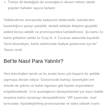
Türkçe dil desteğiyle de avantajlarını devam ettiren sitede
popüler bahisler sayıca fazladır.
Yetkilendirme sonrasında bakiyenizi doldurabilir, bahislerden
kazandığınız parayı çekebilir, destek ekibiyle iletişime geçebilir,
added bonus alabilir ve promosyonlara katılabilirsiniz. Şu kamu 1x
bahis şirketinin sahibi 1x Corp N. V. Curacao adasında kayıtlıdır.
Yerel düzenleyici, bahis sektöründe faaliyet göstermek için bir”
“lisans verdi.
Bet’te Nasıl Para Yatırılır?
Yeni teknolojileri tanıttı ve bu arada bunu çok başarılı bir şekilde
yapmaya devam ediyor. Günümüzde bahisçi ziyaretçileri em
virtude de çekme ve bahis sigortası gibi faydalı seçeneklere
erişebilmektedir. 1x’in avantajlarını deneyimlemek için kayıt olabilir
empieza bahis oynamayı deneyebilirsiniz. VIP oyuncular, özel
turnuvalar, kişiselleştirilmiş promosyonlar ve daha yüksek oranlı