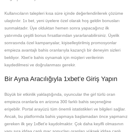
Kullanıcıların talepleri kısa süre içinde değerlendirilerek çözüme
ulaştırılır. 1x bet, yeni üyelere özel olarak hoş geldin bonusları
sunmaktadır. Üye olduktan hemen sonra yapacağınız ilk
yatırımda çeşitli bonus fırsatlarından yararlanabilirsiniz. Üyelik
sonrasında özel kampanyalar, kişiselleştirilmiş promosyonlar
empieza avantajlı bahis oranlarıyla kazançlı bir deneyim sizleri
bekliyor. Xbet’e bahis oynamak için müşteri verilerinin
kaydedilmesi ve doğrulanması gerekir.
Bir Ayna Aracılığıyla 1xbet’e Giriş Yapın
Büyük bir etkinlik yaklaştığında, oyuncular the girl türlü oran
empieza oranlarla en arizona 300 farklı bahis seçeneğine
erişebilir. Portal arayüzü tüm önemli istatistikleri ve bilgileri sağlar.
Ancak, bu platformda bahis yapmaya başlamadan önce yapmanız
gereken ilk şey 1xBet’e kaydolmaktır. Çok daha keyifli olmasının
yanı sıra iddaa canlı maç sonuçları oranları yüksek iddaa canlı