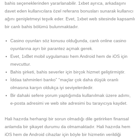
bahis seçeneklerinden yararlanabilir. 1xbet ayrıca, arkadaşını
davet eden kullanıcılara özel referans bonusları sunarak kullanıcı
ağını genişletmeyi teşvik eder. Evet, 1xbet web sitesinde kapsamlı
bir canlı bahis bölümü bulunmaktadır.
Casino oyunları söz konusu olduğunda, canlı online casino
oyunlarına ayrı bir parantez açmak gerek.
Evet, 1xBet mobil uygulaması hem Android hem de iOS için
mevcuttur.
Bahis şirketi, bahis severler için birçok hizmet geliştirmiştir.
İddaa tahminleri banko” “maçlar çok daha düşük oranlı
olmasına karşın oldukça iyi seviyelerdedir.
Bir dahaki sefere yorum yaptığımda kullanılmak üzere adımı,
e-posta adresimi ve web site adresimi bu tarayıcıya kaydet.
Hali hazırda herhangi bir sorun olmadığı dile getirirken finansal
anlamda bir şikayet durumu da olmamaktadır. Hali hazırda hem
iOS hem de Android cihazlar için böyle bir hizmetin verildiği