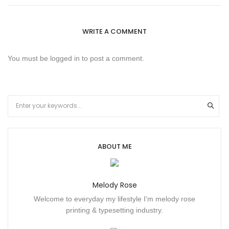
WRITE A COMMENT
You must be
logged in
to post a comment.
ABOUT ME
Melody Rose
Welcome to everyday my lifestyle I'm melody rose
printing & typesetting industry.