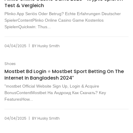
Test & Vergleich
Plinko App Seriös Oder Betrug? Echte Erfahrungen Deutscher
SpielerContentPlinko Online Casino Game Kostenlos
SpielenQuickwin: Thus...
|
04/04/2025
BY
Husky Smith
Shoes
Mostbet Bd Login ⭐️ Mostbet Sport Betting On The
Internet In Bangladesh 2024″
"mostbet Official Website Sign Up, Login & Acquire
BonusContentMostbet На Андроид Как Скачать? Key
FeaturesHow...
|
04/04/2025
BY
Husky Smith