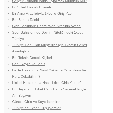
Gerçek Zamanlı Bahis Oynamak Mümkün Mü?
Bc 1xbet Destek Hizmeti
Bir Ayna Aracılığıyla 1xbet’e Giriş Yapın
Bet Bonus Talebi
Giriş Sorunları: Resmi Web Sitesinin Aynası
Spor Bahislerinde Devrim Niteliğindeki 1xbet
Türkiye
Türkiye Den Olan Müşteriler Için 1xbetin Genel
Avantajları
Bet Teknik Destek Kişileri
Canlı Yayın Ve Bahis
Bet’te Hesabıma Nasıl Yükleme Yapabilirim Ve
Para Çekebilirim?
Kişisel Hesabınıza Nasıl 1xbet Giriş Yapılır?
En Heyecanlı 1xbet Canli Bahis Seçenekleriyle
Anı Yaşayın
Güncel Giriş Ve Kayıt İşlemleri
Türkiye’de 1xbet Giriş İşlemleri