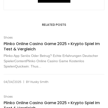
RELATED POSTS
Shoes
Plinko Online Casino Game 2025 » Krypto Spiel Im
Test & Vergleich
Plinko App Seriös Oder Betrug? Echte Erfahrungen Deutscher
SpielerContentPlinko Online Casino Game Kostenlos
SpielenQuickwin: Thus...
|
04/04/2025
BY
Husky Smith
Shoes
Plinko Online Casino Game 2025 » Krypto Spiel Im