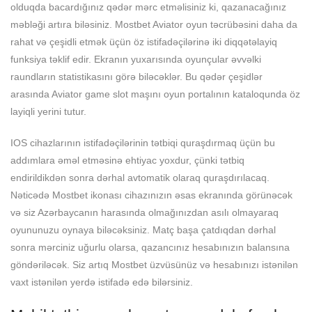
olduqda bacardığınız qədər mərc etməlisiniz ki, qazanacağınız
məbləği artıra biləsiniz. Mostbet Aviator oyun təcrübəsini daha da
rahat və çeşidli etmək üçün öz istifadəçilərinə iki diqqətəlayiq
funksiya təklif edir. Ekranın yuxarısında oyunçular əvvəlki
raundların statistikasını görə biləcəklər. Bu qədər çeşidlər
arasında Aviator game slot maşını oyun portalının kataloqunda öz
layiqli yerini tutur.
IOS cihazlarının istifadəçilərinin tətbiqi quraşdırmaq üçün bu
addımlara əməl etməsinə ehtiyac yoxdur, çünki tətbiq
endirildikdən sonra dərhal avtomatik olaraq quraşdırılacaq.
Nəticədə Mostbet ikonası cihazınızın əsas ekranında görünəcək
və siz Azərbaycanın harasında olmağınızdan asılı olmayaraq
oyununuzu oynaya biləcəksiniz. Matç başa çatdıqdan dərhal
sonra mərciniz uğurlu olarsa, qazancınız hesabınızın balansına
göndəriləcək. Siz artıq Mostbet üzvüsünüz və hesabınızı istənilən
vaxt istənilən yerdə istifadə edə bilərsiniz.