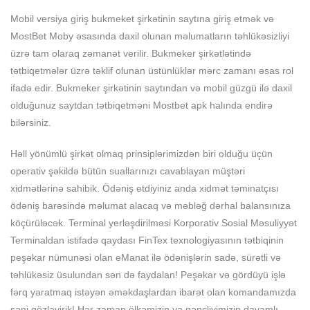
Mobil versiya giriş bukmeket şirkətinin saytına giriş etmək və
MostBet Moby əsasında daxil olunan məlumatların təhlükəsizliyi
üzrə tam olaraq zəmanət verilir. Bukmeker şirkətlətində
tətbiqetmələr üzrə təklif olunan üstünlüklər mərc zamanı əsas rol
ifadə edir. Bukmeker şirkətinin saytından və mobil güzgü ilə daxil
olduğunuz saytdan tətbiqetməni Mostbet apk halında endirə
bilərsiniz.
Həll yönümlü şirkət olmaq prinsiplərimizdən biri olduğu üçün
operativ şəkildə bütün suallarınızı cavablayan müştəri
xidmətlərinə sahibik. Ödəniş etdiyiniz anda xidmət təminatçısı
ödəniş barəsində məlumat alacaq və məbləğ dərhal balansınıza
köçürüləcək. Terminal yerləşdirilməsi Korporativ Sosial Məsuliyyət
Terminaldan istifadə qaydası FinTex texnologiyasının tətbiqinin
peşəkar nümunəsi olan eManat ilə ödənişlərin sadə, sürətli və
təhlükəsiz üsulundan sən də faydalan! Peşəkar və gördüyü işlə
fərq yaratmaq istəyən əməkdaşlardan ibarət olan komandamızda
səni gözləyirik! Hər zaman ölkəmizin və gəncliyimizin davamlı