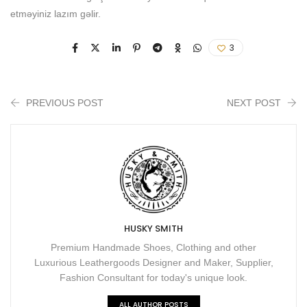
etməyiniz lazım gəlir.
3
PREVIOUS POST
NEXT POST
HUSKY SMITH
Premium Handmade Shoes, Clothing and other
Luxurious Leathergoods Designer and Maker, Supplier,
Fashion Consultant for today's unique look.
ALL AUTHOR POSTS