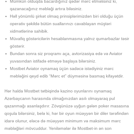
Mümkün olduqda bacardığınız qədər mərc etməlisiniz ki,
qazanacağınız məbləği artıra biləsiniz.
Həll yönümlü şirkət olmaq prinsiplərimizdən biri olduğu üçün
operativ şəkildə bütün suallarınızı cavablayan müştəri
xidmətlərinə sahibik.
Müvafiq göstəricilərin hesablanmasına yalnız qumarbazlar təsir
göstərir.
Bundan sonra siz proqramı aça, avtorizasiya edə və Aviator
yuvasından istifadə etməyə başlaya bilərsiniz.
Mostbet Aviator oynamaq üçün sadəcə istədiyiniz mərc
məbləğini qeyd edib “Mərc et” düyməsinə basmaq kifayətdir.
Hər halda Mostbet tətbiqində kazino oyunlarını oynamaq
Azərbaycanın harasında olmağınızdan asılı olmayaraq pul
qazanmağı asanlaşdırır. Zövqünüzə uyğun gələn poker masasına
qoşula bilərsiniz, belə ki, hər bir oyun müəyyən bir diler tərəfindən
idarə olunur, eləcə də müəyyən minimum və maksimum mərc
məbləğləri mövcuddur. Yeniləmələr ilə Mostbet-in ən son