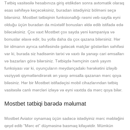
Tətbiq vasitəsilə hesabınıza giriş etdikdən sonra avtomatik olaraq
əsas səhifəyə keçəcəksiniz, buradan istədiyiniz bölməni seçə
bilərsiniz. Mostbet tətbiqinin funksionallığı rəsmi veb-saytla eyni
olduğu üçün buradan da müxtəlif bonusları əldə edib istifadə edə
biləcəksiniz. Çox vaxt Mostbet çox sayda yeni kampaniya və
bonuslar əlavə edir, bu yolla daha da çox qazana bilərsiniz. Hər
bir idmanın ayrıca səhifəsində gələcək matçlar göstərilən səhifəsi
var ki, burada siz hadisənin tarixi və vaxtı ilə yanaşı cari əmsalları
və bazarları görə bilərsiniz. Tətbiqdə həmçinin canlı yayım
funksiyası var ki, oyunçuların meydançadakı hərəkətini izləyib
vəziyyəti qiymətləndirərək ən yaxşı əmsalla qazanan mərc qoya
biləsiniz. Hər bir Mostbet istifadəçisi mobil cihazlarından tətbiq
vasitəsilə canlı mərcləri izləyə və eyni vaxtda da mərc qoya bilər.
Mostbet tətbiqi barədə məlumat
Mostbet Aviator oynamaq üçün sadəcə istədiyiniz mərc məbləğini
qeyd edib “Mərc et” düyməsinə basmaq kifayətdir. Mümkün