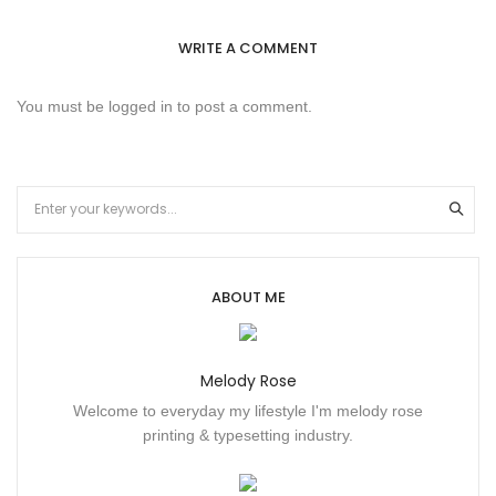
WRITE A COMMENT
You must be
logged in
to post a comment.
ABOUT ME
Melody Rose
Welcome to everyday my lifestyle I'm melody rose
printing & typesetting industry.