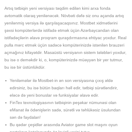
Artıq tətbiqin yeni versiyası təqdim edilən kimi arxa fonda
avtomatik olaraq yenilənəcək. Növbəti dəfə siz onu açanda artıq
yenilənmiş versiya ilə qarşılaşacaqsınız. Mostbet xidmətlərini
şəxsi kompüterlərdə istifadə etmək üçün Azərbaycandan olan
istifadəçilərin əlavə proqram quraşdırmasına ehtiyac yoxdur. Real
pulla mərc etmək üçün sadəcə kompüterinizdə istənilən brauzeri
açmağınız kifayətdir. Masaüstü versiyanın sistem tələbləri yoxdur,
bu isə o deməkdir ki, o, kompüterinizdə müəyyən bir yer tutmur,
bu isə bir üstünlükdür.
Yeniləmələr ilə Mostbet-in ən son versiyasına çıxış əldə
edirsiniz, bu isə bütün baqları həll edir, tətbiqi sürətləndirir,
eləcə də yeni bonuslar və funksiyalar əlavə edir.
FinTex texnologiyasının tətbiqinin peşəkar nümunəsi olan
eManat ilə ödənişlərin sadə, sürətli və təhlükəsiz üsulundan
sən də faydalan!
Bu qədər çeşidlər arasında Aviator game slot maşını oyun