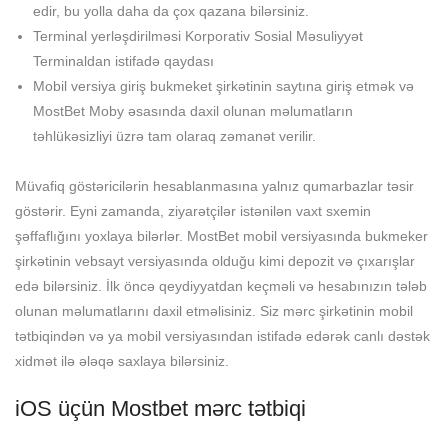
edir, bu yolla daha da çox qazana bilərsiniz.
Terminal yerləşdirilməsi Korporativ Sosial Məsuliyyət
Terminaldan istifadə qaydası
Mobil versiya giriş bukmeket şirkətinin saytına giriş etmək və
MostBet Moby əsasında daxil olunan məlumatların
təhlükəsizliyi üzrə tam olaraq zəmanət verilir.
Müvafiq göstəricilərin hesablanmasına yalnız qumarbazlar təsir
göstərir. Eyni zamanda, ziyarətçilər istənilən vaxt sxemin
şəffaflığını yoxlaya bilərlər. MostBet mobil versiyasında bukmeker
şirkətinin vebsayt versiyasında olduğu kimi depozit və çıxarışlar
edə bilərsiniz. İlk öncə qeydiyyatdan keçməli və hesabınızın tələb
olunan məlumatlarını daxil etməlisiniz. Siz mərc şirkətinin mobil
tətbiqindən və ya mobil versiyasından istifadə edərək canlı dəstək
xidmət ilə ələqə saxlaya bilərsiniz.
iOS üçün Mostbet mərc tətbiqi