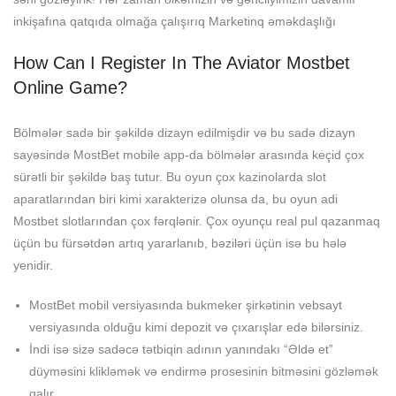
inkişafına qatqıda olmağa çalışırıq Marketinq əməkdaşlığı
How Can I Register In The Aviator Mostbet
Online Game?
Bölmələr sadə bir şəkildə dizayn edilmişdir və bu sadə dizayn
sayəsində MostBet mobile app-da bölmələr arasında keçid çox
sürətli bir şəkildə baş tutur. Bu oyun çox kazinolarda slot
aparatlarından biri kimi xarakterizə olunsa da, bu oyun adi
Mostbet slotlarından çox fərqlənir. Çox oyunçu real pul qazanmaq
üçün bu fürsətdən artıq yararlanıb, bəziləri üçün isə bu hələ
yenidir.
MostBet mobil versiyasında bukmeker şirkətinin vebsayt
versiyasında olduğu kimi depozit və çıxarışlar edə bilərsiniz.
İndi isə sizə sadəcə tətbiqin adının yanındakı “Əldə et”
düyməsini klikləmək və endirmə prosesinin bitməsini gözləmək
qalır.