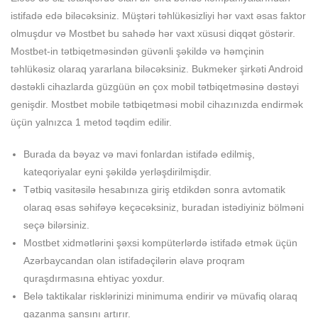
istifadə edə biləcəksiniz. Müştəri təhlükəsizliyi hər vaxt əsas faktor
olmuşdur və Mostbet bu sahədə hər vaxt xüsusi diqqət göstərir.
Mostbet-in tətbiqetməsindən güvənli şəkildə və həmçinin
təhlükəsiz olaraq yararlana biləcəksiniz. Bukmeker şirkəti Android
dəstəkli cihazlarda güzgüün ən çox mobil tətbiqetməsinə dəstəyi
genişdir. Mostbet mobile tətbiqetməsi mobil cihazınızda endirmək
üçün yalnızca 1 metod təqdim edilir.
Burada da bəyaz və mavi fonlardan istifadə edilmiş,
kateqoriyalar eyni şəkildə yerləşdirilmişdir.
Tətbiq vasitəsilə hesabınıza giriş etdikdən sonra avtomatik
olaraq əsas səhifəyə keçəcəksiniz, buradan istədiyiniz bölməni
seçə bilərsiniz.
Mostbet xidmətlərini şəxsi kompüterlərdə istifadə etmək üçün
Azərbaycandan olan istifadəçilərin əlavə proqram
quraşdırmasına ehtiyac yoxdur.
Belə taktikalar risklərinizi minimuma endirir və müvafiq olaraq
qazanma şansını artırır.