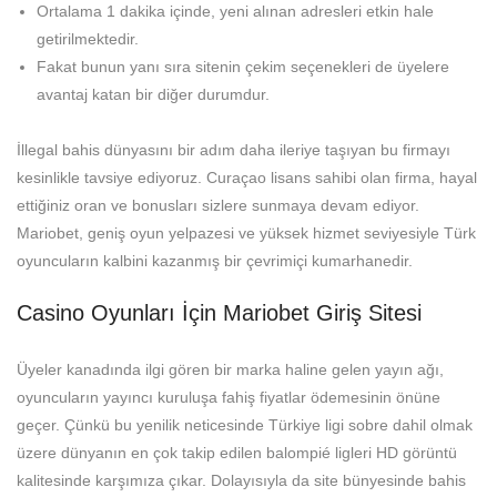
Ortalama 1 dakika içinde, yeni alınan adresleri etkin hale
getirilmektedir.
Fakat bunun yanı sıra sitenin çekim seçenekleri de üyelere
avantaj katan bir diğer durumdur.
İllegal bahis dünyasını bir adım daha ileriye taşıyan bu firmayı
kesinlikle tavsiye ediyoruz. Curaçao lisans sahibi olan firma, hayal
ettiğiniz oran ve bonusları sizlere sunmaya devam ediyor.
Mariobet, geniş oyun yelpazesi ve yüksek hizmet seviyesiyle Türk
oyuncuların kalbini kazanmış bir çevrimiçi kumarhanedir.
Casino Oyunları İçin Mariobet Giriş Sitesi
Üyeler kanadında ilgi gören bir marka haline gelen yayın ağı,
oyuncuların yayıncı kuruluşa fahiş fiyatlar ödemesinin önüne
geçer. Çünkü bu yenilik neticesinde Türkiye ligi sobre dahil olmak
üzere dünyanın en çok takip edilen balompié ligleri HD görüntü
kalitesinde karşımıza çıkar. Dolayısıyla da site bünyesinde bahis