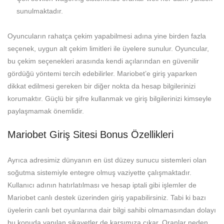
sunulmaktadır.
Oyuncuların rahatça çekim yapabilmesi adına yine birden fazla
seçenek, uygun alt çekim limitleri ile üyelere sunulur. Oyuncular,
bu çekim seçenekleri arasında kendi açılarından en güvenilir
gördüğü yöntemi tercih edebilirler. Mariobet’e giriş yaparken
dikkat edilmesi gereken bir diğer nokta da hesap bilgilerinizi
korumaktır. Güçlü bir şifre kullanmak ve giriş bilgilerinizi kimseyle
paylaşmamak önemlidir.
Mariobet Giriş Sitesi Bonus Özellikleri
Ayrıca adresimiz dünyanın en üst düzey sunucu sistemleri olan
soğutma sistemiyle entegre olmuş vaziyette çalışmaktadır.
Kullanıcı adının hatırlatılması ve hesap iptali gibi işlemler de
Mariobet canlı destek üzerinden giriş yapabilirsiniz. Tabi ki bazı
üyelerin canlı bet oyunlarına dair bilgi sahibi olmamasından dolayı
bu konuda yapılan şikayetler de karşımıza çıkar. Oranlar neden