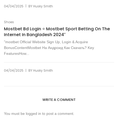
|
04/04/2025
BY
Husky Smith
Shoes
Mostbet Bd Login ⭐️ Mostbet Sport Betting On The
Internet In Bangladesh 2024″
"mostbet Official Website Sign Up, Login & Acquire
BonusContentMostbet На Андроид Как Скачать? Key
FeaturesHow...
|
04/04/2025
BY
Husky Smith
WRITE A COMMENT
You must be
logged in
to post a comment.