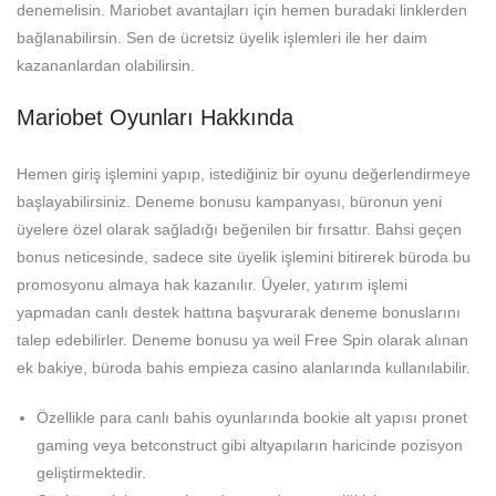
denemelisin. Mariobet avantajları için hemen buradaki linklerden
bağlanabilirsin. Sen de ücretsiz üyelik işlemleri ile her daim
kazananlardan olabilirsin.
Mariobet Oyunları Hakkında
Hemen giriş işlemini yapıp, istediğiniz bir oyunu değerlendirmeye
başlayabilirsiniz. Deneme bonusu kampanyası, büronun yeni
üyelere özel olarak sağladığı beğenilen bir fırsattır. Bahsi geçen
bonus neticesinde, sadece site üyelik işlemini bitirerek büroda bu
promosyonu almaya hak kazanılır. Üyeler, yatırım işlemi
yapmadan canlı destek hattına başvurarak deneme bonuslarını
talep edebilirler. Deneme bonusu ya weil Free Spin olarak alınan
ek bakiye, büroda bahis empieza casino alanlarında kullanılabilir.
Özellikle para canlı bahis oyunlarında bookie alt yapısı pronet
gaming veya betconstruct gibi altyapıların haricinde pozisyon
geliştirmektedir.