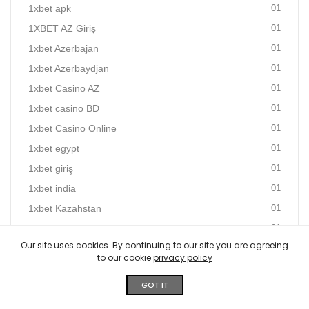
1xbet apk
01
1XBET AZ Giriş
01
1xbet Azerbajan
01
1xbet Azerbaydjan
01
1xbet Casino AZ
01
1xbet casino BD
01
1xbet Casino Online
01
1xbet egypt
01
1xbet giriş
01
1xbet india
01
1xbet Kazahstan
01
1xbet Korea
01
Our site uses cookies. By continuing to our site you are agreeing
1xbet KR
01
to our cookie
privacy policy
1xbet malaysia
01
GOT IT
1xbet Morocco
01
1xbet qeydiyyat
01