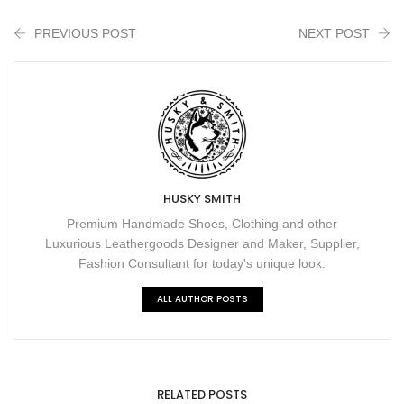
PREVIOUS POST
NEXT POST
HUSKY SMITH
Premium Handmade Shoes, Clothing and other
Luxurious Leathergoods Designer and Maker, Supplier,
Fashion Consultant for today's unique look.
ALL AUTHOR POSTS
RELATED POSTS