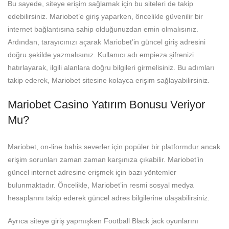
Bu sayede, siteye erişim sağlamak için bu siteleri de takip
edebilirsiniz. Mariobet’e giriş yaparken, öncelikle güvenilir bir
internet bağlantısına sahip olduğunuzdan emin olmalısınız.
Ardından, tarayıcınızı açarak Mariobet’in güncel giriş adresini
doğru şekilde yazmalısınız. Kullanıcı adı empieza şifrenizi
hatırlayarak, ilgili alanlara doğru bilgileri girmelisiniz. Bu adımları
takip ederek, Mariobet sitesine kolayca erişim sağlayabilirsiniz.
Mariobet Casino Yatırım Bonusu Veriyor
Mu?
Mariobet, on-line bahis severler için popüler bir platformdur ancak
erişim sorunları zaman zaman karşınıza çıkabilir. Mariobet’in
güncel internet adresine erişmek için bazı yöntemler
bulunmaktadır. Öncelikle, Mariobet’in resmi sosyal medya
hesaplarını takip ederek güncel adres bilgilerine ulaşabilirsiniz.
Ayrıca siteye giriş yapmışken Football Black jack oyunlarını