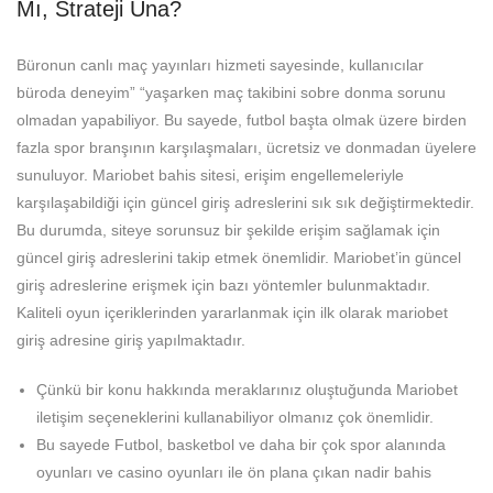
Mı, Strateji Una?
Büronun canlı maç yayınları hizmeti sayesinde, kullanıcılar
büroda deneyim” “yaşarken maç takibini sobre donma sorunu
olmadan yapabiliyor. Bu sayede, futbol başta olmak üzere birden
fazla spor branşının karşılaşmaları, ücretsiz ve donmadan üyelere
sunuluyor. Mariobet bahis sitesi, erişim engellemeleriyle
karşılaşabildiği için güncel giriş adreslerini sık sık değiştirmektedir.
Bu durumda, siteye sorunsuz bir şekilde erişim sağlamak için
güncel giriş adreslerini takip etmek önemlidir. Mariobet’in güncel
giriş adreslerine erişmek için bazı yöntemler bulunmaktadır.
Kaliteli oyun içeriklerinden yararlanmak için ilk olarak mariobet
giriş adresine giriş yapılmaktadır.
Çünkü bir konu hakkında meraklarınız oluştuğunda Mariobet
iletişim seçeneklerini kullanabiliyor olmanız çok önemlidir.
Bu sayede Futbol, basketbol ve daha bir çok spor alanında
oyunları ve casino oyunları ile ön plana çıkan nadir bahis