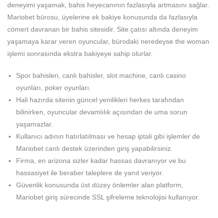
deneyimi yaşamak, bahis heyecanının fazlasıyla artmasını sağlar.
Mariobet bürosu, üyelerine ek bakiye konusunda da fazlasıyla
cömert davranan bir bahis sitesidir. Site çatısı altında deneyim
yaşamaya karar veren oyuncular, bürodaki neredeyse the woman
işlemi sonrasında ekstra bakiyeye sahip olurlar.
Spor bahisleri, canlı bahisler, slot machine, canlı casino
oyunları, poker oyunları.
Hali hazırda sitenin güncel yenilikleri herkes tarafından
bilinirken, oyuncular devamlılık açısından de uma sorun
yaşamazlar.
Kullanıcı adının hatırlatılması ve hesap iptali gibi işlemler de
Mariobet canlı destek üzerinden giriş yapabilirsiniz.
Firma, en arizona sizler kadar hassas davranıyor ve bu
hassasiyet ile beraber taleplere de yanıt veriyor.
Güvenlik konusunda üst düzey önlemler alan platform,
Mariobet giriş sürecinde SSL şifreleme teknolojisi kullanıyor.