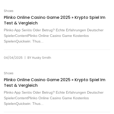
Shoes
Plinko Online Casino Game 2025 » Krypto Spiel Im
Test & Vergleich
Plinko App Seriös Oder Betrug? Echte Erfahrungen Deutscher
SpielerContentPlinko Online Casino Game Kostenlos
SpielenQuickwin: Thus...
|
04/04/2025
BY
Husky Smith
Shoes
Plinko Online Casino Game 2025 » Krypto Spiel Im
Test & Vergleich
Plinko App Seriös Oder Betrug? Echte Erfahrungen Deutscher
SpielerContentPlinko Online Casino Game Kostenlos
SpielenQuickwin: Thus...