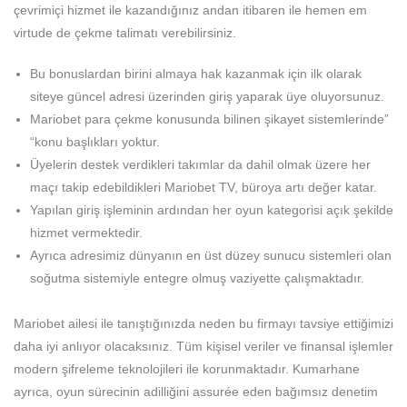
çevrimiçi hizmet ile kazandığınız andan itibaren ile hemen em
virtude de çekme talimatı verebilirsiniz.
Bu bonuslardan birini almaya hak kazanmak için ilk olarak
siteye güncel adresi üzerinden giriş yaparak üye oluyorsunuz.
Mariobet para çekme konusunda bilinen şikayet sistemlerinde”
“konu başlıkları yoktur.
Üyelerin destek verdikleri takımlar da dahil olmak üzere her
maçı takip edebildikleri Mariobet TV, büroya artı değer katar.
Yapılan giriş işleminin ardından her oyun kategorisi açık şekilde
hizmet vermektedir.
Ayrıca adresimiz dünyanın en üst düzey sunucu sistemleri olan
soğutma sistemiyle entegre olmuş vaziyette çalışmaktadır.
Mariobet ailesi ile tanıştığınızda neden bu firmayı tavsiye ettiğimizi
daha iyi anlıyor olacaksınız. Tüm kişisel veriler ve finansal işlemler
modern şifreleme teknolojileri ile korunmaktadır. Kumarhane
ayrıca, oyun sürecinin adilliğini assurée eden bağımsız denetim