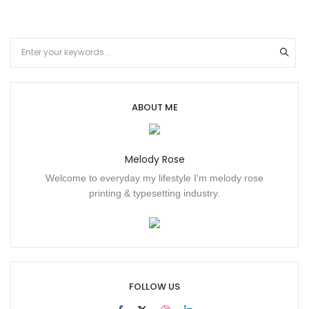
ABOUT ME
Melody Rose
Welcome to everyday my lifestyle I'm melody rose
printing & typesetting industry.
FOLLOW US