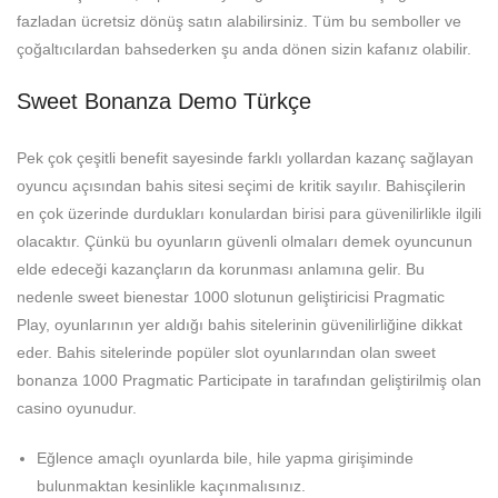
fazladan ücretsiz dönüş satın alabilirsiniz. Tüm bu semboller ve
çoğaltıcılardan bahsederken şu anda dönen sizin kafanız olabilir.
Sweet Bonanza Demo Türkçe
Pek çok çeşitli benefit sayesinde farklı yollardan kazanç sağlayan
oyuncu açısından bahis sitesi seçimi de kritik sayılır. Bahisçilerin
en çok üzerinde durdukları konulardan birisi para güvenilirlikle ilgili
olacaktır. Çünkü bu oyunların güvenli olmaları demek oyuncunun
elde edeceği kazançların da korunması anlamına gelir. Bu
nedenle sweet bienestar 1000 slotunun geliştiricisi Pragmatic
Play, oyunlarının yer aldığı bahis sitelerinin güvenilirliğine dikkat
eder. Bahis sitelerinde popüler slot oyunlarından olan sweet
bonanza 1000 Pragmatic Participate in tarafından geliştirilmiş olan
casino oyunudur.
Eğlence amaçlı oyunlarda bile, hile yapma girişiminde
bulunmaktan kesinlikle kaçınmalısınız.