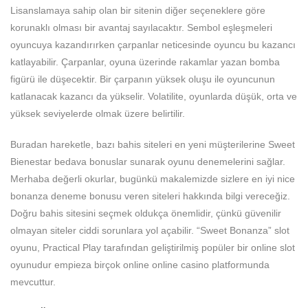
Lisanslamaya sahip olan bir sitenin diğer seçeneklere göre
korunaklı olması bir avantaj sayılacaktır. Sembol eşleşmeleri
oyuncuya kazandırırken çarpanlar neticesinde oyuncu bu kazancı
katlayabilir. Çarpanlar, oyuna üzerinde rakamlar yazan bomba
figürü ile düşecektir. Bir çarpanın yüksek oluşu ile oyuncunun
katlanacak kazancı da yükselir. Volatilite, oyunlarda düşük, orta ve
yüksek seviyelerde olmak üzere belirtilir.
Buradan hareketle, bazı bahis siteleri en yeni müşterilerine Sweet
Bienestar bedava bonuslar sunarak oyunu denemelerini sağlar.
Merhaba değerli okurlar, bugünkü makalemizde sizlere en iyi nice
bonanza deneme bonusu veren siteleri hakkında bilgi vereceğiz.
Doğru bahis sitesini seçmek oldukça önemlidir, çünkü güvenilir
olmayan siteler ciddi sorunlara yol açabilir. “Sweet Bonanza” slot
oyunu, Practical Play tarafından geliştirilmiş popüler bir online slot
oyunudur empieza birçok online online casino platformunda
mevcuttur.