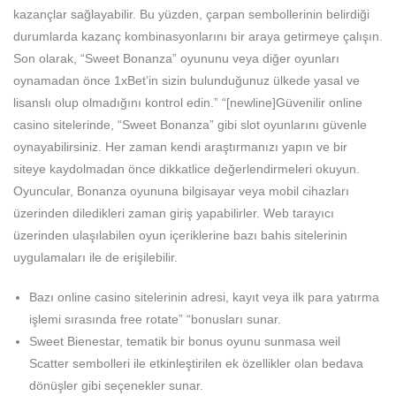
kazançlar sağlayabilir. Bu yüzden, çarpan sembollerinin belirdiği
durumlarda kazanç kombinasyonlarını bir araya getirmeye çalışın.
Son olarak, “Sweet Bonanza” oyununu veya diğer oyunları
oynamadan önce 1xBet’in sizin bulunduğunuz ülkede yasal ve
lisanslı olup olmadığını kontrol edin.” “[newline]Güvenilir online
casino sitelerinde, “Sweet Bonanza” gibi slot oyunlarını güvenle
oynayabilirsiniz. Her zaman kendi araştırmanızı yapın ve bir
siteye kaydolmadan önce dikkatlice değerlendirmeleri okuyun.
Oyuncular, Bonanza oyununa bilgisayar veya mobil cihazları
üzerinden diledikleri zaman giriş yapabilirler. Web tarayıcı
üzerinden ulaşılabilen oyun içeriklerine bazı bahis sitelerinin
uygulamaları ile de erişilebilir.
Bazı online casino sitelerinin adresi, kayıt veya ilk para yatırma
işlemi sırasında free rotate” “bonusları sunar.
Sweet Bienestar, tematik bir bonus oyunu sunmasa weil
Scatter sembolleri ile etkinleştirilen ek özellikler olan bedava
dönüşler gibi seçenekler sunar.