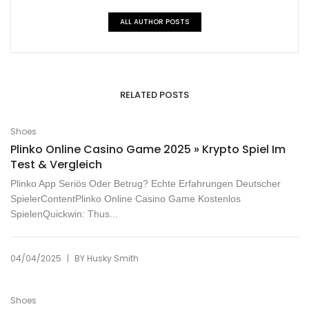
ALL AUTHOR POSTS
RELATED POSTS
Shoes
Plinko Online Casino Game 2025 » Krypto Spiel Im
Test & Vergleich
Plinko App Seriös Oder Betrug? Echte Erfahrungen Deutscher
SpielerContentPlinko Online Casino Game Kostenlos
SpielenQuickwin: Thus...
|
04/04/2025
BY
Husky Smith
Shoes