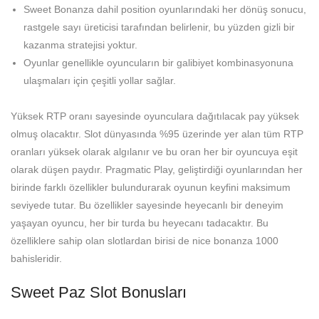
Sweet Bonanza dahil position oyunlarındaki her dönüş sonucu,
rastgele sayı üreticisi tarafından belirlenir, bu yüzden gizli bir
kazanma stratejisi yoktur.
Oyunlar genellikle oyuncuların bir galibiyet kombinasyonuna
ulaşmaları için çeşitli yollar sağlar.
Yüksek RTP oranı sayesinde oyunculara dağıtılacak pay yüksek
olmuş olacaktır. Slot dünyasında %95 üzerinde yer alan tüm RTP
oranları yüksek olarak algılanır ve bu oran her bir oyuncuya eşit
olarak düşen paydır. Pragmatic Play, geliştirdiği oyunlarından her
birinde farklı özellikler bulundurarak oyunun keyfini maksimum
seviyede tutar. Bu özellikler sayesinde heyecanlı bir deneyim
yaşayan oyuncu, her bir turda bu heyecanı tadacaktır. Bu
özelliklere sahip olan slotlardan birisi de nice bonanza 1000
bahisleridir.
Sweet Paz Slot Bonusları