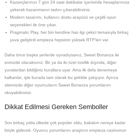
Kazançlarınızı 7 gün 24 saat dakikalar içerisinde hesaplarınıza
çekerek kazanmanın tadını çıkarabilirsiniz.
Modern tasarımı, kullanıcı dostu arayüzü ve çeşitli oyun
seçenekleri ile öne çıkar.
Pragmatic Play, her biri kendine has ilgi çekici temasıyla birkaç
yuva geliştirdi empieza hepsinin yüksek RTP’leri var.
Daha önce başka yerlerde oynadıysanız, Sweet Bonanza ile
evinizde olacaksınız. Bir ya da iki özel özellik dışında, diğer
yuvalardan bildiğiniz kurallara uyar. Ama ilk defa denemeye
kalkanlar, işte burada tam olarak bu şekilde çalışıyor. Ayrıca
sitemizde diğer oyuncuların Sweet Bonanza yorumlarını
okuyabilirsiniz.
Dikkat Edilmesi Gereken Semboller
Son birkaç yılda ülkede çok popüler oldu, bakalım nereye kadar
böyle gidecek. Oyuncu yorumlarını araştırın empieza casinonun