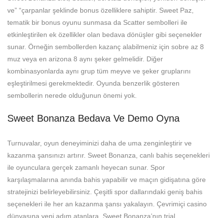
ve” “çarpanlar şeklinde bonus özelliklere sahiptir. Sweet Paz,
tematik bir bonus oyunu sunmasa da Scatter sembolleri ile
etkinleştirilen ek özellikler olan bedava dönüşler gibi seçenekler
sunar. Örneğin sembollerden kazanç alabilmeniz için sobre az 8
muz veya en arizona 8 aynı şeker gelmelidir. Diğer
kombinasyonlarda aynı grup tüm meyve ve şeker gruplarını
eşleştirilmesi gerekmektedir. Oyunda benzerlik gösteren
sembollerin nerede olduğunun önemi yok.
Sweet Bonanza Bedava Ve Demo Oyna
Turnuvalar, oyun deneyiminizi daha de uma zenginleştirir ve
kazanma şansınızı artırır. Sweet Bonanza, canlı bahis seçenekleri
ile oyunculara gerçek zamanlı heyecan sunar. Spor
karşılaşmalarına anında bahis yapabilir ve maçın gidişatına göre
stratejinizi belirleyebilirsiniz. Çeşitli spor dallarındaki geniş bahis
seçenekleri ile her an kazanma şansı yakalayın. Çevrimiçi casino
dünyasına yeni adım atanlara, Sweet Bonanza’nın trial