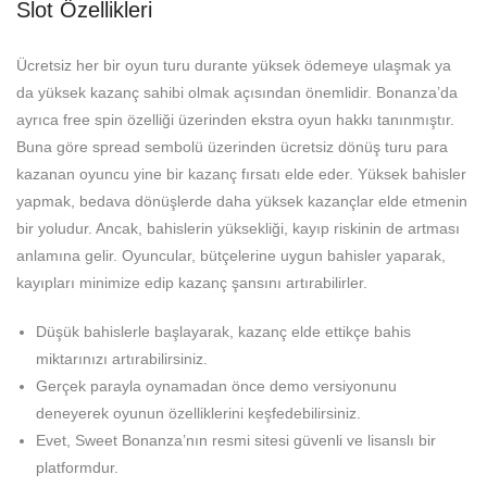
Slot Özellikleri
Ücretsiz her bir oyun turu durante yüksek ödemeye ulaşmak ya
da yüksek kazanç sahibi olmak açısından önemlidir. Bonanza’da
ayrıca free spin özelliği üzerinden ekstra oyun hakkı tanınmıştır.
Buna göre spread sembolü üzerinden ücretsiz dönüş turu para
kazanan oyuncu yine bir kazanç fırsatı elde eder. Yüksek bahisler
yapmak, bedava dönüşlerde daha yüksek kazançlar elde etmenin
bir yoludur. Ancak, bahislerin yüksekliği, kayıp riskinin de artması
anlamına gelir. Oyuncular, bütçelerine uygun bahisler yaparak,
kayıpları minimize edip kazanç şansını artırabilirler.
Düşük bahislerle başlayarak, kazanç elde ettikçe bahis
miktarınızı artırabilirsiniz.
Gerçek parayla oynamadan önce demo versiyonunu
deneyerek oyunun özelliklerini keşfedebilirsiniz.
Evet, Sweet Bonanza’nın resmi sitesi güvenli ve lisanslı bir
platformdur.