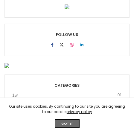
FOLLOW US
CATEGORIES
1w
01
1Win AZ Casino
02
Our site uses cookies. By continuing to our site you are agreeing
to our cookie
privacy policy
1Win Brasil
01
1WIN Casino Brasil
01
GOT IT
1win India
01