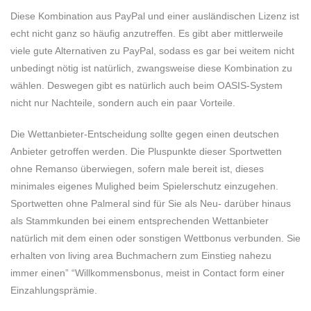
Diese Kombination aus PayPal und einer ausländischen Lizenz ist
echt nicht ganz so häufig anzutreffen. Es gibt aber mittlerweile
viele gute Alternativen zu PayPal, sodass es gar bei weitem nicht
unbedingt nötig ist natürlich, zwangsweise diese Kombination zu
wählen. Deswegen gibt es natürlich auch beim OASIS-System
nicht nur Nachteile, sondern auch ein paar Vorteile.
Die Wettanbieter-Entscheidung sollte gegen einen deutschen
Anbieter getroffen werden. Die Pluspunkte dieser Sportwetten
ohne Remanso überwiegen, sofern male bereit ist, dieses
minimales eigenes Mulighed beim Spielerschutz einzugehen.
Sportwetten ohne Palmeral sind für Sie als Neu- darüber hinaus
als Stammkunden bei einem entsprechenden Wettanbieter
natürlich mit dem einen oder sonstigen Wettbonus verbunden. Sie
erhalten von living area Buchmachern zum Einstieg nahezu
immer einen” “Willkommensbonus, meist in Contact form einer
Einzahlungsprämie.