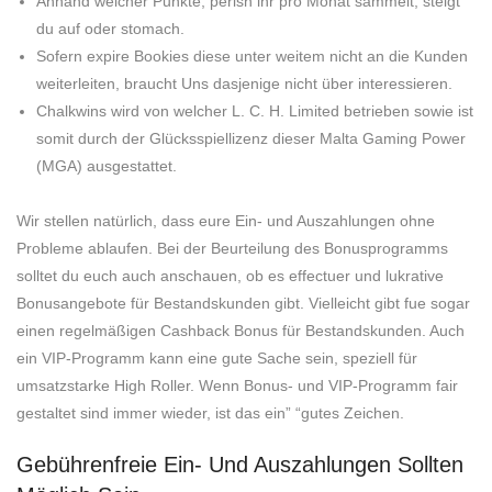
Anhand welcher Punkte, perish ihr pro Monat sammelt, steigt
du auf oder stomach.
Sofern expire Bookies diese unter weitem nicht an die Kunden
weiterleiten, braucht Uns dasjenige nicht über interessieren.
Chalkwins wird von welcher L. C. H. Limited betrieben sowie ist
somit durch der Glücksspiellizenz dieser Malta Gaming Power
(MGA) ausgestattet.
Wir stellen natürlich, dass eure Ein- und Auszahlungen ohne
Probleme ablaufen. Bei der Beurteilung des Bonusprogramms
solltet du euch auch anschauen, ob es effectuer und lukrative
Bonusangebote für Bestandskunden gibt. Vielleicht gibt fue sogar
einen regelmäßigen Cashback Bonus für Bestandskunden. Auch
ein VIP-Programm kann eine gute Sache sein, speziell für
umsatzstarke High Roller. Wenn Bonus- und VIP-Programm fair
gestaltet sind immer wieder, ist das ein” “gutes Zeichen.
Gebührenfreie Ein- Und Auszahlungen Sollten