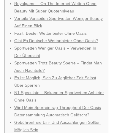
Royalgame – On The Internet Wetten Ohne
Beauty Mit Super Quotenniveau
Vorteile Vonseiten Sportwetten Weniger Beauty
Auf Einen Blick
Fazit: Bester Wettanbieter Ohne Oasis
Gibt Es Deutsche Wettanbieter Ohne Oasis?
Sportwetten Weniger Oasis – Verwenden In
Der Übersicht
Sportwetten Trotz Beauty Sperre – Findet Man
Auch Nachteile?
Es Ist Möglich, Sich Zu Jeglicher Zeit Selbst
Über Sperren
N1 Speculate – Bekannter Sportwetten Anbieter
Ohne Oasis
Wird Mein Sperreintrag Throughout Der Oasis
Datensammlung Automatisch Gelöscht?
Gebührenfreie Ein- Und Auszahlungen Sollten
Möglich Sein