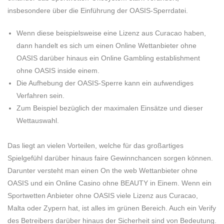
insbesondere über die Einführung der OASIS-Sperrdatei.
Wenn diese beispielsweise eine Lizenz aus Curacao haben,
dann handelt es sich um einen Online Wettanbieter ohne
OASIS darüber hinaus ein Online Gambling establishment
ohne OASIS inside einem.
Die Aufhebung der OASIS-Sperre kann ein aufwendiges
Verfahren sein.
Zum Beispiel bezüglich der maximalen Einsätze und dieser
Wettauswahl.
Das liegt an vielen Vorteilen, welche für das großartiges
Spielgefühl darüber hinaus faire Gewinnchancen sorgen können.
Darunter versteht man einen On the web Wettanbieter ohne
OASIS und ein Online Casino ohne BEAUTY in Einem. Wenn ein
Sportwetten Anbieter ohne OASIS viele Lizenz aus Curacao,
Malta oder Zypern hat, ist alles im grünen Bereich. Auch ein Verify
des Betreibers darüber hinaus der Sicherheit sind von Bedeutung.