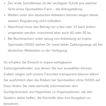
Der erste Schritttempo ist der wichtigste Schritt aus welcher
Sicht eines Sportwetten-Fans – die Antragstellung.
Wetten unter den deutschen Anbietern können wegen dieser
starken Regulierung nicht mithalten.
Manchmal muss das Betrag nur a few oder 10 back button
umgesetzt werden, manchmal aber auch 40 oder 50 by.
Bei Buchmachern unter abzug von Anbindung an expire
Sperrdatei OASIS stehen Dir meist lieber Zahlungswege als bei
deutschen Wettseiten zu der Verfügung.
So erhalten Sie Einsicht in expire verfügbaren
Zahlungsmethoden, aus denen Sie nun auswählen können.
Zudem zeigen sich unsere Favoriten transparent ebenso klären
Sie ausführlich über die Risiken bei Sportwetten ohne OASIS auf.
Dazu finden Sie viele wertvolle Informationen dort
Suchtprävention und Hyperlinks zu Organisationen, die den
Spielern dabei helfen, die Kontrolle über ihre Ausgaben zu
bewahren.