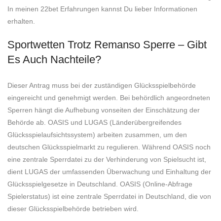
In meinen 22bet Erfahrungen kannst Du lieber Informationen
erhalten.
Sportwetten Trotz Remanso Sperre – Gibt
Es Auch Nachteile?
Dieser Antrag muss bei der zuständigen Glücksspielbehörde
eingereicht und genehmigt werden. Bei behördlich angeordneten
Sperren hängt die Aufhebung vonseiten der Einschätzung der
Behörde ab. OASIS und LUGAS (Länderübergreifendes
Glücksspielaufsichtssystem) arbeiten zusammen, um den
deutschen Glücksspielmarkt zu regulieren. Während OASIS noch
eine zentrale Sperrdatei zu der Verhinderung von Spielsucht ist,
dient LUGAS der umfassenden Überwachung und Einhaltung der
Glücksspielgesetze in Deutschland. OASIS (Online-Abfrage
Spielerstatus) ist eine zentrale Sperrdatei in Deutschland, die von
dieser Glücksspielbehörde betrieben wird.