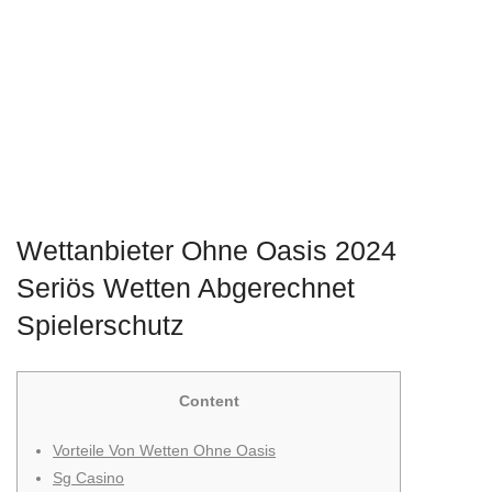
Wettanbieter Ohne Oasis 2024
Seriös Wetten Abgerechnet
Spielerschutz
Content
Vorteile Von Wetten Ohne Oasis
Sg Casino