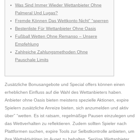
Was Sind Immer Wieder Wettanbieter Ohne
Palmeral Und Lugas?
Fremde Können Das Wettkonto Nicht” “sperren
Bestenliste Für Wettanbieter Ohne Oasis
Fußball Wetten Ohne Remanso – Unsere
Empfehlung
Zahlreiche Zahlungsmethoden Ohne
Pauschale Limits
Zusätzliche Bonusangebote und Special offers können einen
erheblichen Einfluss auf die Wahl des Wettanbieters haben.
Anbieter ohne Oasis bieten meistens spezielle Aktionen, expire
Spielern zusätzliche Anreize bieten, sich anzumelden und aktiv
über” “wetten. Es ist ratsam, regelmäßige Pausen einzulegen und
das Wettverhalten zu reflektieren. Zudem sollten Spieler nach
Plattformen suchen, expire Tools zur Selbstkontrolle anbieten, um
ihre Wettaktivitäten im Auget zu behalten. Seriöse Wettanbieter