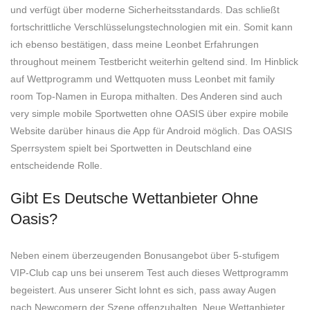
und verfügt über moderne Sicherheitsstandards. Das schließt
fortschrittliche Verschlüsselungstechnologien mit ein. Somit kann
ich ebenso bestätigen, dass meine Leonbet Erfahrungen
throughout meinem Testbericht weiterhin geltend sind. Im Hinblick
auf Wettprogramm und Wettquoten muss Leonbet mit family
room Top-Namen in Europa mithalten. Des Anderen sind auch
very simple mobile Sportwetten ohne OASIS über expire mobile
Website darüber hinaus die App für Android möglich. Das OASIS
Sperrsystem spielt bei Sportwetten in Deutschland eine
entscheidende Rolle.
Gibt Es Deutsche Wettanbieter Ohne
Oasis?
Neben einem überzeugenden Bonusangebot über 5-stufigem
VIP-Club cap uns bei unserem Test auch dieses Wettprogramm
begeistert. Aus unserer Sicht lohnt es sich, pass away Augen
nach Newcomern der Szene offenzuhalten. Neue Wettanbieter