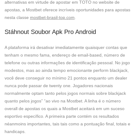
alternativas em virtude de apostar em TOTO no website de
apostas, a Mostbet oferece incríveis oportunidades para apostas
nesta classe
mostbet-brasil-top.com
.
Stáhnout Soubor Apk Pro Android
A plataforma irá desativar imediatamente quaisquer contas que
tenham o mesmo fama, endereço de email-based, número de
telefone ou outras informações de identificação pessoal. No jogo
modestos, mas ao ainda tempo emocionante perform blackjack,
você deve conseguir no mínimo 21 pontos enquanto um dealer
nunca pode passar de twenty one. Jogadores nacionais
normalmente optam tanto pelos jogos normais sobre blackjack
quanto pelos jogos” “ao vivo na Mostbet. A linha é o número
overall de apostas os quais a Mostbet aceitará em um suceso
esportivo específico. A primeira parte contém os resultados
néanmoins importantes, tais tais como a pontuação final, totais e
handicaps.