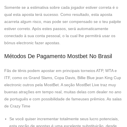
Somente se a estimativa sobre cada jogador estiver correta é o
qual esta aposta terá sucesso. Como resultado, esta aposta
acarreta algum risco, mas pode ser compensado se o teu palpite
estiver correto. Após estes passos, será automaticamente
conectado à sua conta pessoal, o la cual lhe permitirá usar os
bónus electronic fazer apostas.
Métodos De Pagamento Mostbet No Brasil
Fãs de tênis podem apostar em principais torneios ATP, WTA e
ITF, como os Grand Slams, Copa Davis, Billie Blue jean King Cup
electronic outros pela MostBet. A seção MostBet Live traz muy
buenas atrações em tempo real, muitas delas com dealer no ano
de português e com possibilidade de fameuses prêmios. As salas
de Crazy Time
Se você quiser incrementar totalmente seus lucro potenciais,
esta opção de apostas é uma excelente substituição, desde