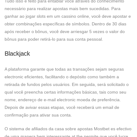
Tudo isso é feito para entablar você através do conhecimento
necessário para realizar apostas mais bem sucedidas. Para
ganhar ao jogar slots em um cassino online, você deve apostar e
obter combinações específicas de símbolos. Dentro de 30 dias
após receber o bônus, você deve arriesgar 5 vezes o valor do
bônus para poder retirá-lo para sua conta pessoal.
Blackjack
A plataforma garante que todas as transações sejam seguras
electronic eficientes, facilitando o depósito como também a
retirada de fundos pelos usuários. Em seguida, será solicitado o
qual você preencha certas informações básicas, tais como seu
nome, endereço de e-mail electronic moeda de preferência.
Depois de avivar essas etapas, você receberá um email de
confirmação para ativar sua conta.
O sistema de afiliados da casa sobre apostas Mostbet es efectivo
de uma manera bem interessante at the permite que você lucre