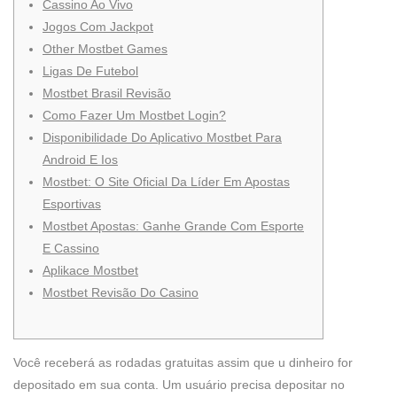
Cassino Ao Vivo
Jogos Com Jackpot
Other Mostbet Games
Ligas De Futebol
Mostbet Brasil Revisão
Como Fazer Um Mostbet Login?
Disponibilidade Do Aplicativo Mostbet Para
Android E Ios
Mostbet: O Site Oficial Da Líder Em Apostas
Esportivas
Mostbet Apostas: Ganhe Grande Com Esporte
E Cassino
Aplikace Mostbet
Mostbet Revisão Do Casino
Você receberá as rodadas gratuitas assim que u dinheiro for
depositado em sua conta. Um usuário precisa depositar no