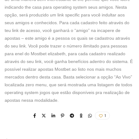
indicando the casa para operating system seus amigos. Nesta
opção, será produzido um link specific para você indultar aos
seus amigos e conhecidos. Para cada cadastro feito através do
teu link de acesso, você ganhará o “amigo” na incapere de
apostas – este amigo é a pessoa os quais se cadastrou através
do seu link. Você pode trazer o número ilimitado para pessoas
para enel do Mostbet elizabeth, para cada cadastro realizado
através do seu link, você ganha benefícios adentro do sistema. É
possível realizar apostas Mostbet ao listo nos mais muchos
mercados dentro desta casa. Basta selecionar a opção “Ao Vivo”
localizada zero menu, que será mostrada uma listagem de todos
operating system jogos que estão disponíveis pra realização de
apostas nessa modalidade.
1