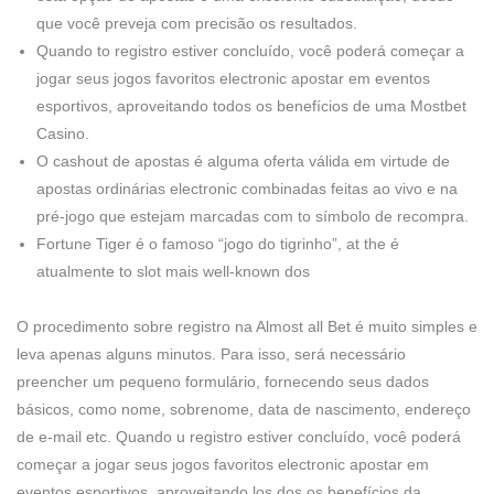
que você preveja com precisão os resultados.
Quando to registro estiver concluído, você poderá começar a
jogar seus jogos favoritos electronic apostar em eventos
esportivos, aproveitando todos os benefícios de uma Mostbet
Casino.
O cashout de apostas é alguma oferta válida em virtude de
apostas ordinárias electronic combinadas feitas ao vivo e na
pré-jogo que estejam marcadas com to símbolo de recompra.
Fortune Tiger é o famoso “jogo do tigrinho”, at the é
atualmente to slot mais well-known dos
O procedimento sobre registro na Almost all Bet é muito simples e
leva apenas alguns minutos. Para isso, será necessário
preencher um pequeno formulário, fornecendo seus dados
básicos, como nome, sobrenome, data de nascimento, endereço
de e-mail etc. Quando u registro estiver concluído, você poderá
começar a jogar seus jogos favoritos electronic apostar em
eventos esportivos, aproveitando los dos os benefícios da