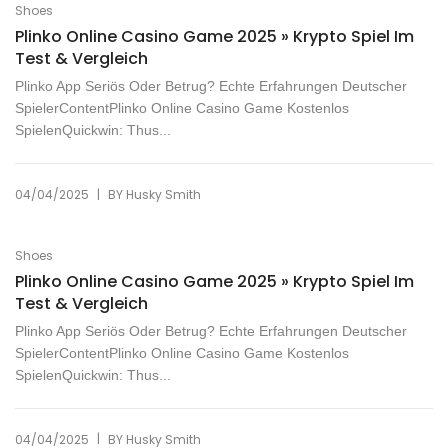
Shoes
Plinko Online Casino Game 2025 » Krypto Spiel Im
Test & Vergleich
Plinko App Seriös Oder Betrug? Echte Erfahrungen Deutscher
SpielerContentPlinko Online Casino Game Kostenlos
SpielenQuickwin: Thus...
|
04/04/2025
BY
Husky Smith
Shoes
Plinko Online Casino Game 2025 » Krypto Spiel Im
Test & Vergleich
Plinko App Seriös Oder Betrug? Echte Erfahrungen Deutscher
SpielerContentPlinko Online Casino Game Kostenlos
SpielenQuickwin: Thus...
|
04/04/2025
BY
Husky Smith