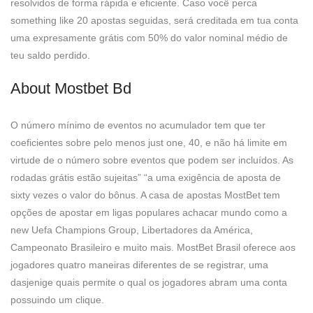
resolvidos de forma rápida e eficiente. Caso você perca
something like 20 apostas seguidas, será creditada em tua conta
uma expresamente grátis com 50% do valor nominal médio de
teu saldo perdido.
About Mostbet Bd
O número mínimo de eventos no acumulador tem que ter
coeficientes sobre pelo menos just one, 40, e não há limite em
virtude de o número sobre eventos que podem ser incluídos. As
rodadas grátis estão sujeitas” “a uma exigência de aposta de
sixty vezes o valor do bônus. A casa de apostas MostBet tem
opções de apostar em ligas populares achacar mundo como a
new Uefa Champions Group, Libertadores da América,
Campeonato Brasileiro e muito mais. MostBet Brasil oferece aos
jogadores quatro maneiras diferentes de se registrar, uma
dasjenige quais permite o qual os jogadores abram uma conta
possuindo um clique.