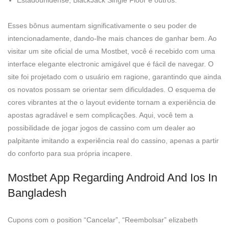
Estadounidense, BlackJack Single Floor e outros.
Esses bônus aumentam significativamente o seu poder de
intencionadamente, dando-lhe mais chances de ganhar bem. Ao
visitar um site oficial de uma Mostbet, você é recebido com uma
interface elegante electronic amigável que é fácil de navegar. O
site foi projetado com o usuário em ragione, garantindo que ainda
os novatos possam se orientar sem dificuldades. O esquema de
cores vibrantes at the o layout evidente tornam a experiência de
apostas agradável e sem complicações. Aqui, você tem a
possibilidade de jogar jogos de cassino com um dealer ao
palpitante imitando a experiência real do cassino, apenas a partir
do conforto para sua própria incapere.
Mostbet App Regarding Android And Ios In
Bangladesh
Cupons com o position “Cancelar”, “Reembolsar” elizabeth