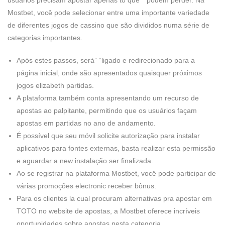
usuários precisam apostar apenas to que” “podem perder. Na
Mostbet, você pode selecionar entre uma importante variedade
de diferentes jogos de cassino que são divididos numa série de
categorias importantes.
Após estes passos, será” “ligado e redirecionado para a
página inicial, onde são apresentados quaisquer próximos
jogos elizabeth partidas.
A plataforma também conta apresentando um recurso de
apostas ao palpitante, permitindo que os usuários façam
apostas em partidas no ano de andamento.
É possível que seu móvil solicite autorização para instalar
aplicativos para fontes externas, basta realizar esta permissão
e aguardar a new instalação ser finalizada.
Ao se registrar na plataforma Mostbet, você pode participar de
várias promoções electronic receber bônus.
Para os clientes la cual procuram alternativas pra apostar em
TOTO no website de apostas, a Mostbet oferece incríveis
oportunidades sobre apostas nesta categoria.