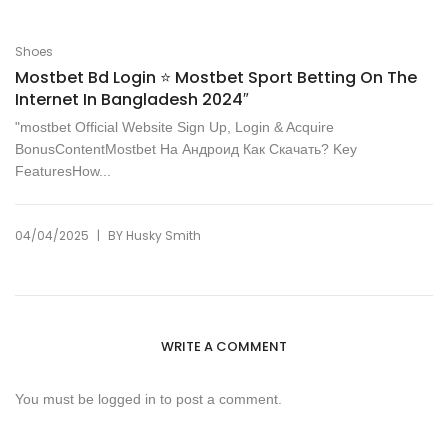
Shoes
Mostbet Bd Login ⭐️ Mostbet Sport Betting On The
Internet In Bangladesh 2024″
"mostbet Official Website Sign Up, Login & Acquire
BonusContentMostbet На Андроид Как Скачать? Key
FeaturesHow...
|
04/04/2025
BY
Husky Smith
WRITE A COMMENT
You must be
logged in
to post a comment.