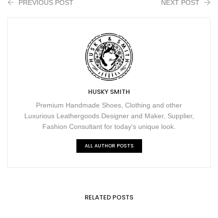
PREVIOUS POST
NEXT POST
HUSKY SMITH
Premium Handmade Shoes, Clothing and other
Luxurious Leathergoods Designer and Maker, Supplier,
Fashion Consultant for today's unique look.
ALL AUTHOR POSTS
RELATED POSTS