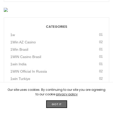
CATEGORIES
1w
01
1Win AZ Casino
02
1Win Brasil
01
1WIN Casino Brasil
01
1win India
01
1WIN Official In Russia
02
1win Turkiye
02
1win uzbekistan
01
Our site uses cookies. By continuing to our site you are agreeing
1winRussia
01
to our cookie
privacy policy
1xbet
01
GOT IT
1xbet apk
01