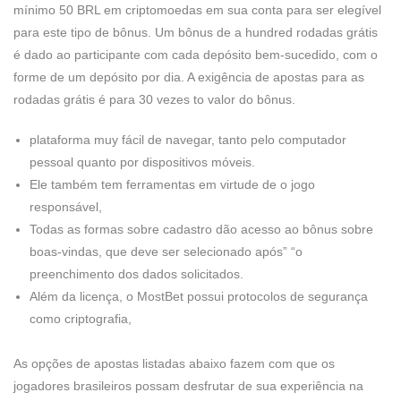
mínimo 50 BRL em criptomoedas em sua conta para ser elegível
para este tipo de bônus. Um bônus de a hundred rodadas grátis
é dado ao participante com cada depósito bem-sucedido, com o
forme de um depósito por dia. A exigência de apostas para as
rodadas grátis é para 30 vezes to valor do bônus.
plataforma muy fácil de navegar, tanto pelo computador
pessoal quanto por dispositivos móveis.
Ele também tem ferramentas em virtude de o jogo
responsável,
Todas as formas sobre cadastro dão acesso ao bônus sobre
boas-vindas, que deve ser selecionado após” “o
preenchimento dos dados solicitados.
Além da licença, o MostBet possui protocolos de segurança
como criptografia,
As opções de apostas listadas abaixo fazem com que os
jogadores brasileiros possam desfrutar de sua experiência na