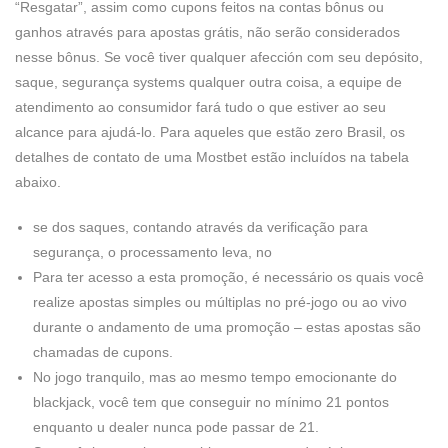
“Resgatar”, assim como cupons feitos na contas bônus ou
ganhos através para apostas grátis, não serão considerados
nesse bônus. Se você tiver qualquer afección com seu depósito,
saque, segurança systems qualquer outra coisa, a equipe de
atendimento ao consumidor fará tudo o que estiver ao seu
alcance para ajudá-lo. Para aqueles que estão zero Brasil, os
detalhes de contato de uma Mostbet estão incluídos na tabela
abaixo.
se dos saques, contando através da verificação para
segurança, o processamento leva, no
Para ter acesso a esta promoção, é necessário os quais você
realize apostas simples ou múltiplas no pré-jogo ou ao vivo
durante o andamento de uma promoção – estas apostas são
chamadas de cupons.
No jogo tranquilo, mas ao mesmo tempo emocionante do
blackjack, você tem que conseguir no mínimo 21 pontos
enquanto u dealer nunca pode passar de 21.