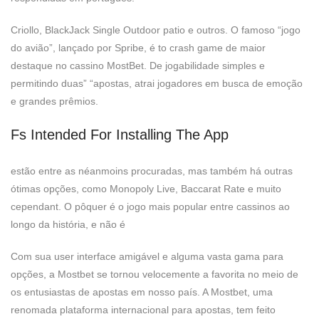
Criollo, BlackJack Single Outdoor patio e outros. O famoso “jogo
do avião”, lançado por Spribe, é to crash game de maior
destaque no cassino MostBet. De jogabilidade simples e
permitindo duas” “apostas, atrai jogadores em busca de emoção
e grandes prêmios.
Fs Intended For Installing The App
estão entre as néanmoins procuradas, mas também há outras
ótimas opções, como Monopoly Live, Baccarat Rate e muito
cependant. O pôquer é o jogo mais popular entre cassinos ao
longo da história, e não é
Com sua user interface amigável e alguma vasta gama para
opções, a Mostbet se tornou velocemente a favorita no meio de
os entusiastas de apostas em nosso país. A Mostbet, uma
renomada plataforma internacional para apostas, tem feito