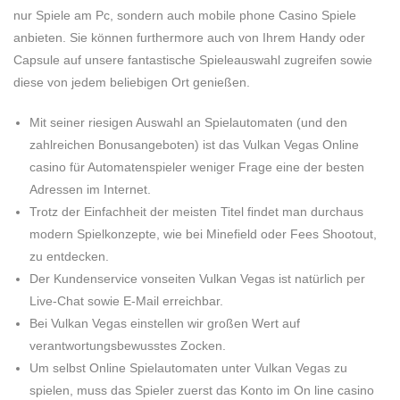
nur Spiele am Pc, sondern auch mobile phone Casino Spiele
anbieten. Sie können furthermore auch von Ihrem Handy oder
Capsule auf unsere fantastische Spieleauswahl zugreifen sowie
diese von jedem beliebigen Ort genießen.
Mit seiner riesigen Auswahl an Spielautomaten (und den
zahlreichen Bonusangeboten) ist das Vulkan Vegas Online
casino für Automatenspieler weniger Frage eine der besten
Adressen im Internet.
Trotz der Einfachheit der meisten Titel findet man durchaus
modern Spielkonzepte, wie bei Minefield oder Fees Shootout,
zu entdecken.
Der Kundenservice vonseiten Vulkan Vegas ist natürlich per
Live-Chat sowie E-Mail erreichbar.
Bei Vulkan Vegas einstellen wir großen Wert auf
verantwortungsbewusstes Zocken.
Um selbst Online Spielautomaten unter Vulkan Vegas zu
spielen, muss das Spieler zuerst das Konto im On line casino