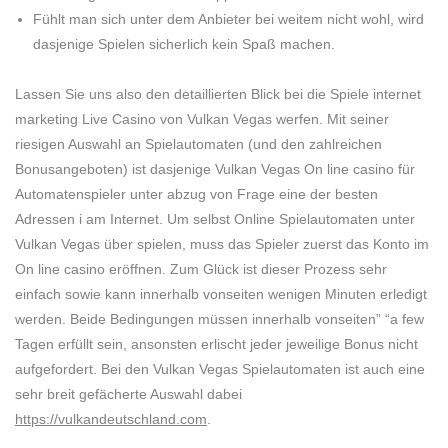
Fühlt man sich unter dem Anbieter bei weitem nicht wohl, wird
dasjenige Spielen sicherlich kein Spaß machen.
Lassen Sie uns also den detaillierten Blick bei die Spiele internet
marketing Live Casino von Vulkan Vegas werfen. Mit seiner
riesigen Auswahl an Spielautomaten (und den zahlreichen
Bonusangeboten) ist dasjenige Vulkan Vegas On line casino für
Automatenspieler unter abzug von Frage eine der besten
Adressen i am Internet. Um selbst Online Spielautomaten unter
Vulkan Vegas über spielen, muss das Spieler zuerst das Konto im
On line casino eröffnen. Zum Glück ist dieser Prozess sehr
einfach sowie kann innerhalb vonseiten wenigen Minuten erledigt
werden. Beide Bedingungen müssen innerhalb vonseiten” “a few
Tagen erfüllt sein, ansonsten erlischt jeder jeweilige Bonus nicht
aufgefordert. Bei den Vulkan Vegas Spielautomaten ist auch eine
sehr breit gefächerte Auswahl dabei
https://vulkandeutschland.com
.