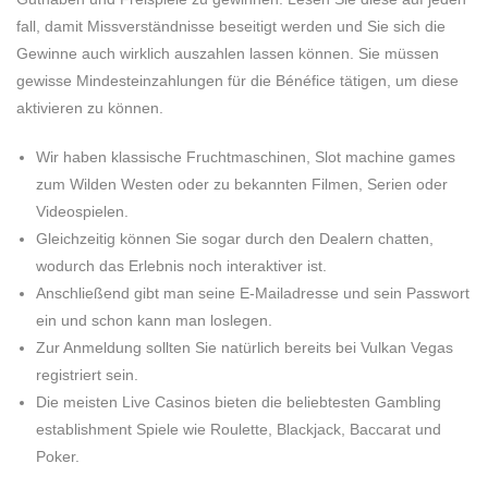
fall, damit Missverständnisse beseitigt werden und Sie sich die
Gewinne auch wirklich auszahlen lassen können. Sie müssen
gewisse Mindesteinzahlungen für die Bénéfice tätigen, um diese
aktivieren zu können.
Wir haben klassische Fruchtmaschinen, Slot machine games
zum Wilden Westen oder zu bekannten Filmen, Serien oder
Videospielen.
Gleichzeitig können Sie sogar durch den Dealern chatten,
wodurch das Erlebnis noch interaktiver ist.
Anschließend gibt man seine E-Mailadresse und sein Passwort
ein und schon kann man loslegen.
Zur Anmeldung sollten Sie natürlich bereits bei Vulkan Vegas
registriert sein.
Die meisten Live Casinos bieten die beliebtesten Gambling
establishment Spiele wie Roulette, Blackjack, Baccarat und
Poker.