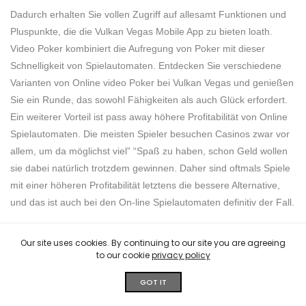
Dadurch erhalten Sie vollen Zugriff auf allesamt Funktionen und
Pluspunkte, die die Vulkan Vegas Mobile App zu bieten loath.
Video Poker kombiniert die Aufregung von Poker mit dieser
Schnelligkeit von Spielautomaten. Entdecken Sie verschiedene
Varianten von Online video Poker bei Vulkan Vegas und genießen
Sie ein Runde, das sowohl Fähigkeiten als auch Glück erfordert.
Ein weiterer Vorteil ist pass away höhere Profitabilität von Online
Spielautomaten. Die meisten Spieler besuchen Casinos zwar vor
allem, um da möglichst viel” “Spaß zu haben, schon Geld wollen
sie dabei natürlich trotzdem gewinnen. Daher sind oftmals Spiele
mit einer höheren Profitabilität letztens die bessere Alternative,
und das ist auch bei den On-line Spielautomaten definitiv der Fall.
Nützliche Tipps Zum Spielen Von On Line
Our site uses cookies. By continuing to our site you are agreeing
Casino Spielen
to our cookie
privacy policy
GOT IT
Außerdem arbeitet dieses Casino mit Organisationen zusammen,
die Unterstützung bei” “Glücksspielproblemen bieten. Vulkan