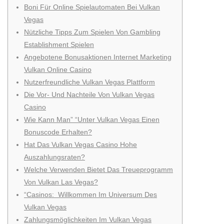
Boni Für Online Spielautomaten Bei Vulkan
Vegas
Nützliche Tipps Zum Spielen Von Gambling
Establishment Spielen
Angebotene Bonusaktionen Internet Marketing
Vulkan Online Casino
Nutzerfreundliche Vulkan Vegas Plattform
Die Vor- Und Nachteile Von Vulkan Vegas
Casino
Wie Kann Man” “Unter Vulkan Vegas Einen
Bonuscode Erhalten?
Hat Das Vulkan Vegas Casino Hohe
Auszahlungsraten?
Welche Verwenden Bietet Das Treueprogramm
Von Vulkan Las Vegas?
“Casinos: Willkommen Im Universum Des
Vulkan Vegas
Zahlungsmöglichkeiten Im Vulkan Vegas