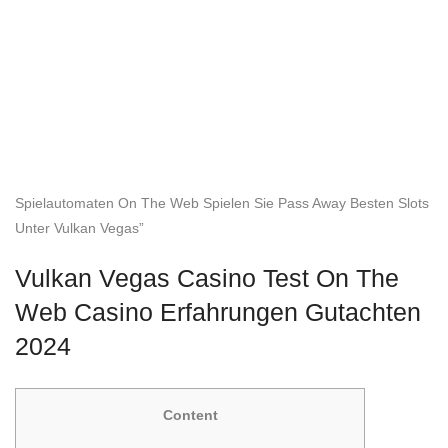
Spielautomaten On The Web Spielen Sie Pass Away Besten Slots
Unter Vulkan Vegas”
Vulkan Vegas Casino Test On The
Web Casino Erfahrungen Gutachten
2024
Content