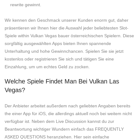
rewrite gewinnt.
Wir kennen den Geschmack unserer Kunden enorm gut, daher
präsentieren wir Ihnen hier die Auswahl jeder beliebtesten Slot-
Spiele within Vulkan Vegas bauer österreichischen Spielern. Diese
sorgfältig ausgewählten Apps bieten Ihnen spannende
Unterhaltung und hohe Gewinnchancen. Spielen Sie sie jetzt
kostenlos oder registrieren Sie sich und tätigen Sie eine
Einzahlung, um um echtes Geld zu zocken.
Welche Spiele Findet Man Bei Vulkan Las
Vegas?
Der Anbieter arbeitet außerdem nach geliebten Angaben bereits
the einer App für iOS, die allerdings aktuell noch bei weitem nicht
verfügbar ist. Neben dem Live Discussion kannst du zur
Beantwortung wichtiger Wundern einfach das FREQUENTLY
ASKED QUESTIONS heranziehen. Hier sein einfache