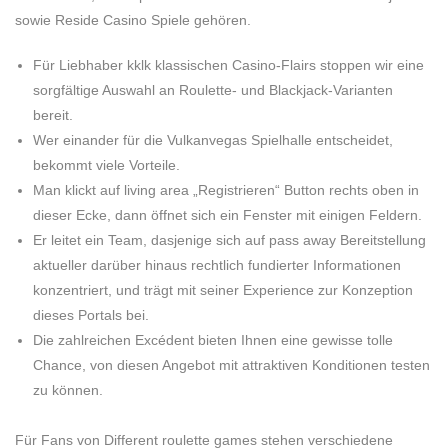
sowie Reside Casino Spiele gehören.
Für Liebhaber kklk klassischen Casino-Flairs stoppen wir eine
sorgfältige Auswahl an Roulette- und Blackjack-Varianten
bereit.
Wer einander für die Vulkanvegas Spielhalle entscheidet,
bekommt viele Vorteile.
Man klickt auf living area „Registrieren“ Button rechts oben in
dieser Ecke, dann öffnet sich ein Fenster mit einigen Feldern.
Er leitet ein Team, dasjenige sich auf pass away Bereitstellung
aktueller darüber hinaus rechtlich fundierter Informationen
konzentriert, und trägt mit seiner Experience zur Konzeption
dieses Portals bei.
Die zahlreichen Excédent bieten Ihnen eine gewisse tolle
Chance, von diesen Angebot mit attraktiven Konditionen testen
zu können.
Für Fans von Different roulette games stehen verschiedene