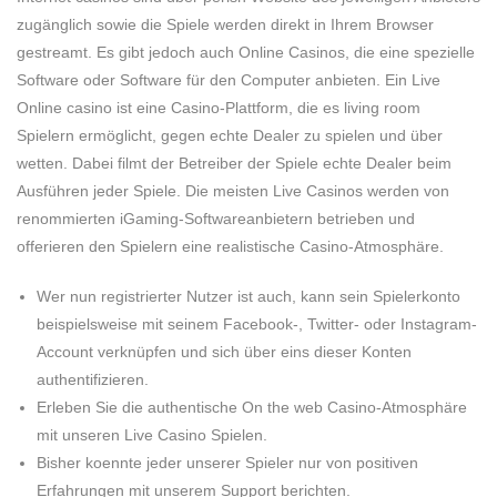
zugänglich sowie die Spiele werden direkt in Ihrem Browser
gestreamt. Es gibt jedoch auch Online Casinos, die eine spezielle
Software oder Software für den Computer anbieten. Ein Live
Online casino ist eine Casino-Plattform, die es living room
Spielern ermöglicht, gegen echte Dealer zu spielen und über
wetten. Dabei filmt der Betreiber der Spiele echte Dealer beim
Ausführen jeder Spiele. Die meisten Live Casinos werden von
renommierten iGaming-Softwareanbietern betrieben und
offerieren den Spielern eine realistische Casino-Atmosphäre.
Wer nun registrierter Nutzer ist auch, kann sein Spielerkonto
beispielsweise mit seinem Facebook-, Twitter- oder Instagram-
Account verknüpfen und sich über eins dieser Konten
authentifizieren.
Erleben Sie die authentische On the web Casino-Atmosphäre
mit unseren Live Casino Spielen.
Bisher koennte jeder unserer Spieler nur von positiven
Erfahrungen mit unserem Support berichten.