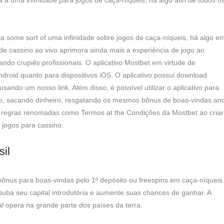
 a uma infinidade para jogos de caça-níqueis, há algo afin de todos o
eta some sort of uma infinidade sobre jogos de caça-níqueis, há algo e
 de cassino ao vivo aprimora ainda mais a experiência de jogo ao
ndo crupiês profissionais. O aplicativo Mostbet em virtude de
ndroid quanto para dispositivos iOS. O aplicativo possui download
l usando um nosso link. Além disso, é possível utilizar o aplicativo para
ito, sacando dinheiro, resgatando os mesmos bônus de boas-vindas an
 regras renomadas como Termos at the Condições da Mostbet ao criar
 jogos para cassino.
sil
nus para boas-vindas pelo 1º depósito ou freespins em caça-níqueis
ba seu capital introdutória e aumente suas chances de ganhar. A
l opera na grande parte dos países da terra.