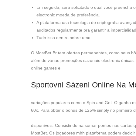
Em seguida, será solicitado o qual você preencha 
electronic moeda de preferência.
A plataforma usa tecnologia de criptografia avança
auditados regularmente pra garantir a imparcialida
Tudo isso dentro sobre uma
O MostBet Br tem ofertas permanentes, como seus bôn
além de várias promoções sazonais electronic únicas
online games e
Sportovní Sázení Online Na M
variações populares como o Spin and Get. O ganho má
60x. Para obter o bônus de 125% simply no primeiro d
disponíveis. Consistindo na somar pontos nas cartas 
MostBet. Os jogadores mhh plataforma podem decidir 