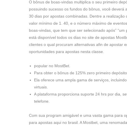
O bônus de boas-vindas multiplica o seu primeiro depó
possuindo sucesso os fundos do bônus, você deverá ap
30 dias por apostas combinadas. Dentre a realização 
valor mínimo de 1. 40, e o número máximo de eventos
boas-vindas, que tem que ser selecionado após” “um
está disponível todos os dias no site de apostas Mostb
clientes o qual procuram alternativas afin de apostar
oportunidades para apostas nesta classe.
popular no MostBet.
Para obter o bônus de 125% zero primeiro depósito,
Ela oferece uma ampla gama de serviços, incluindo 
virtuais.
A plataforma proporciona suporte 24 hrs por dia, s
telefone.
Com sua program amigável e uma vasta gama para opçõ
para apostas aqui no brasil. A Mostbet, uma renomada 