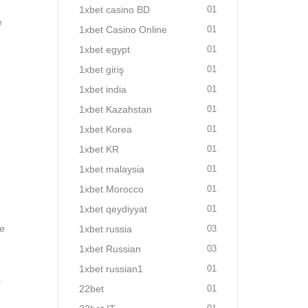
1xbet casino BD
01
e
1xbet Casino Online
01
1xbet egypt
01
1xbet giriş
01
1xbet india
01
1xbet Kazahstan
01
1xbet Korea
01
1xbet KR
01
1xbet malaysia
01
1xbet Morocco
01
1xbet qeydiyyat
01
 e
1xbet russia
03
1xbet Russian
03
1xbet russian1
01
s
22bet
01