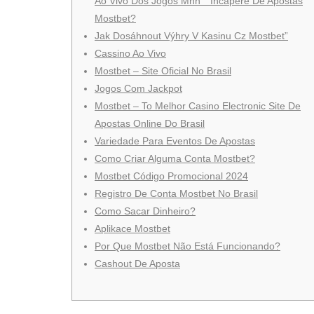
Ao Vivo Dos Jogos Mhh” “Incapere De Apostas
Mostbet?
Jak Dosáhnout Výhry V Kasinu Cz Mostbet”
Cassino Ao Vivo
Mostbet – Site Oficial No Brasil
Jogos Com Jackpot
Mostbet – To Melhor Casino Electronic Site De
Apostas Online Do Brasil
Variedade Para Eventos De Apostas
Como Criar Alguma Conta Mostbet?
Mostbet Código Promocional 2024
Registro De Conta Mostbet No Brasil
Como Sacar Dinheiro?
Aplikace Mostbet
Por Que Mostbet Não Está Funcionando?
Cashout De Aposta