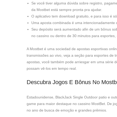
Se você tiver alguma dúvida sobre registro, pagam
da Mostbet está sempre pronta pra ajudar.
O aplicativo tem download gratuito, e para isso é só
Uma aposta combinada é uma intencionadamente qu
Seu depósito será aumentado afin de um bônus sob
no cassino ou dentro de 30 minutos para esportes, 
A Mostbet é uma sociedad de apostas esportivas onlin
transmissões ao vivo, veja a seção para esportes de 
apostas, você também pode arriesgar em uma série de”
possam vê-los em tempo real.
Descubra Jogos E Bônus No Mostb
Estadounidense, BlackJack Single Outdoor patio e outr
game para maior destaque no cassino MostBet. De jogab
no ano de busca de emoção e grandes prêmios.