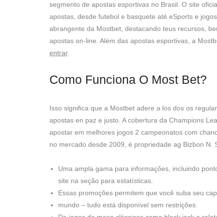
segmento de apostas esportivas no Brasil. O site ofi
apostas, desde futebol e basquete até eSports e jogos
abrangente da Mostbet, destacando teus recursos, bene
apostas on-line. Além das apostas esportivas, a Mos
entrar
.
Como Funciona O Most Bet?
Isso significa que a Mostbet adere a los dos os regu
apostas en paz e justo. A cobertura da Champions Le
apostar em melhores jogos 2 campeonatos com chance
no mercado desde 2009, é propriedade ag Bizbon N. Si
Uma ampla gama para informações, incluindo pontos
site na seção para estatísticas.
Essas promoções permitem que você suba seu capit
mundo – tudo está disponível sem restrições.