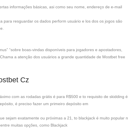
certas informações básicas, asi como seu nome, endereço de e-mail
da para resguardar os dados perform usuário e los dos os jogos são
de.
us” “sobre boas-vindas disponíveis para jogadores e apostadores,
. Chama a atenção dos usuários a grande quantidade de Mostbet free
ostbet Cz
ximo com as rodadas grátis é para R$500 e to requisito de skidding é
epósito, é preciso fazer um primeiro depósito em
que sejam exatamente ou próximas a 21, to blackjack é muito popular 
entre muitas opções, como Blackjack