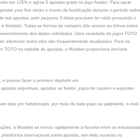
sito em 125% e agree 5 apostas grátis no jogo Aviator. Para sacar
ostar your five vezes o monto da bonificação durante o período sobr
de tais apostas, pelo pequeno 3 delas precisam ter odds possuindo o
 é ilimitado. Todas as formas de cadastro dão acesso ao bônus sobre
 preenchimento dos dados solicitados. Uma variedade de jogos TOTO
et, electronic todos eles são frequentemente atualizados. Para os
 em TOTO no website de apostas, a Mostbet proporciona incríveis
 é preciso fazer u primeiro depósito em
apostas esportivas, apostas ao festón, jogos de cassino e esportes
even dias por hebdómada, por meio de bate-papo ao palpitante, e-mail
es, a Mostbet se tornou rapidamente a favorita entre os entusiasta
plataforma internacional sobre apostas, tem feito sucesso no