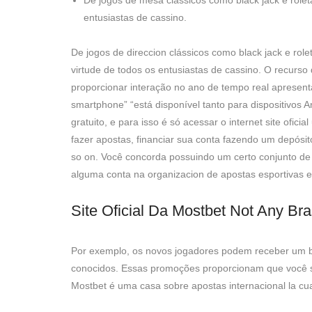
De jogos de mesa clássicos como black jack e roleta
entusiastas de cassino.
De jogos de direccion clássicos como black jack e rol
virtude de todos os entusiastas de cassino. O recurso
proporcionar interação no ano de tempo real apresenta
smartphone” “está disponível tanto para dispositivos A
gratuito, e para isso é só acessar o internet site oficia
fazer apostas, financiar sua conta fazendo um depós
so on. Você concorda possuindo um certo conjunto de
alguma conta na organizacion de apostas esportivas e
Site Oficial Da Mostbet Not Any Bra
Por exemplo, os novos jogadores podem receber um bô
conocidos. Essas promoções proporcionam que você su
Mostbet é uma casa sobre apostas internacional la cua