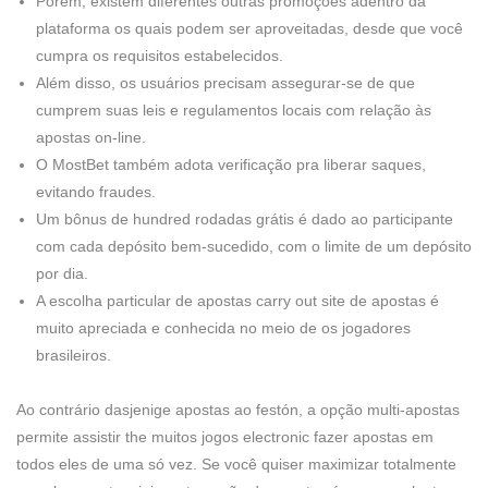
Porém, existem diferentes outras promoções adentro da
plataforma os quais podem ser aproveitadas, desde que você
cumpra os requisitos estabelecidos.
Além disso, os usuários precisam assegurar-se de que
cumprem suas leis e regulamentos locais com relação às
apostas on-line.
O MostBet também adota verificação pra liberar saques,
evitando fraudes.
Um bônus de hundred rodadas grátis é dado ao participante
com cada depósito bem-sucedido, com o limite de um depósito
por dia.
A escolha particular de apostas carry out site de apostas é
muito apreciada e conhecida no meio de os jogadores
brasileiros.
Ao contrário dasjenige apostas ao festón, a opção multi-apostas
permite assistir the muitos jogos electronic fazer apostas em
todos eles de uma só vez. Se você quiser maximizar totalmente