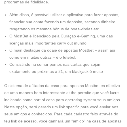
programas de fidelidade.
Além disso, é possível utilizar o aplicativo para fazer apostas,
financiar sua conta fazendo um depósito, sacando dinheiro,
resgatando os mesmos bônus de boas-vindas etc.
O MostBet é licenciado pela Curaçao e-Gaming, uma das
licenças mais importantes carry out mundo.
O main destaque da odaie de apostas Mostbet – assim asi
como em muitas outras – é o futebol.
Consistindo na somar pontos nas cartas que sejam
exatamente ou próximas a 21, um blackjack é muito
O sistema de afiliados da casa para apostas Mostbet es efectivo
de uma manera bem interessante at the permite que você lucre
indicando some sort of casa para operating system seus amigos.
Nesta opção, será gerado um link specific para você enviar aos
seus amigos e conhecidos. Para cada cadastro feito através do
teu link de acesso, você ganhará um “amigo” na casa de apostas