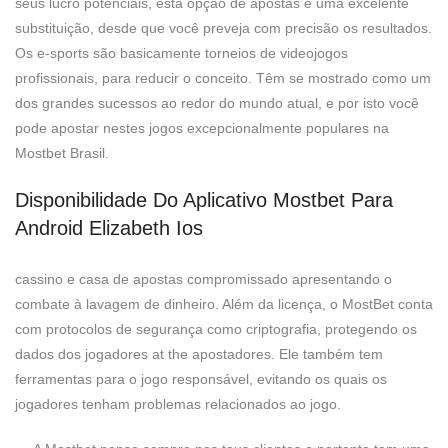
seus lucro potenciais, esta opção de apostas é uma excelente
substituição, desde que você preveja com precisão os resultados.
Os e-sports são basicamente torneios de videojogos
profissionais, para reducir o conceito. Têm se mostrado como um
dos grandes sucessos ao redor do mundo atual, e por isto você
pode apostar nestes jogos excepcionalmente populares na
Mostbet Brasil.
Disponibilidade Do Aplicativo Mostbet Para
Android Elizabeth Ios
cassino e casa de apostas compromissado apresentando o
combate à lavagem de dinheiro. Além da licença, o MostBet conta
com protocolos de segurança como criptografia, protegendo os
dados dos jogadores at the apostadores. Ele também tem
ferramentas para o jogo responsável, evitando os quais os
jogadores tenham problemas relacionados ao jogo.