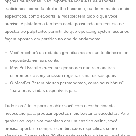
opções de apostas. Não importa ze você é fã de esportes
tradicionais, como futebol at the basquete, ou de mercados mais
específicos, como eSports, a Mostbet tem tudo o que você
precisa. A plataforma também conta possuindo um recurso de
apostas ao palpitante, permitindo que operating system usuários
façam apostas em partidas no ano de andamento.
Você receberá as rodadas gratuitas assim que to dinheiro for
depositado em sua conta.
MostBet Brasil oferece aos jogadores quatro maneiras
diferentes de sony ericsson registrar, uma dieses quais
O MostBet Br tem ofertas permanentes, como seus bônus”
“para boas-vindas disponíveis para
Tudo isso é feito para entablar você com o conhecimento
necessário para produzir apostas mais bastante sucedidas. Para
ganhar ao jogar slot machines em um cassino online, você
precisa apostar e comprar combinações específicas sobre