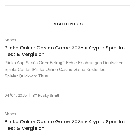
RELATED POSTS
Shoes
Plinko Online Casino Game 2025 » Krypto Spiel Im
Test & Vergleich
Plinko App Seriös Oder Betrug? Echte Erfahrungen Deutscher
SpielerContentPlinko Online Casino Game Kostenlos
SpielenQuickwin: Thus...
|
04/04/2025
BY
Husky Smith
Shoes
Plinko Online Casino Game 2025 » Krypto Spiel Im
Test & Vergleich