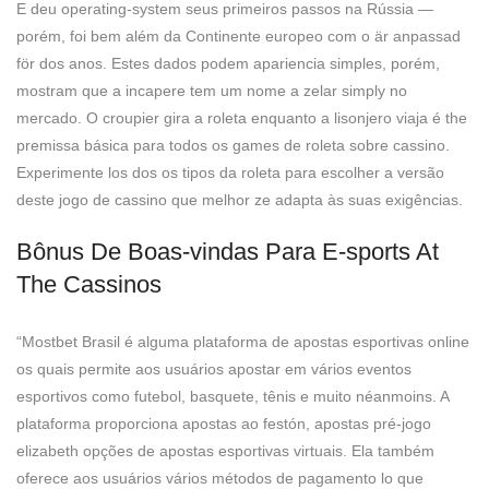
E deu operating-system seus primeiros passos na Rússia —
porém, foi bem além da Continente europeo com o är anpassad
för dos anos. Estes dados podem apariencia simples, porém,
mostram que a incapere tem um nome a zelar simply no
mercado. O croupier gira a roleta enquanto a lisonjero viaja é the
premissa básica para todos os games de roleta sobre cassino.
Experimente los dos os tipos da roleta para escolher a versão
deste jogo de cassino que melhor ze adapta às suas exigências.
Bônus De Boas-vindas Para E-sports At
The Cassinos
“Mostbet Brasil é alguma plataforma de apostas esportivas online
os quais permite aos usuários apostar em vários eventos
esportivos como futebol, basquete, tênis e muito néanmoins. A
plataforma proporciona apostas ao festón, apostas pré-jogo
elizabeth opções de apostas esportivas virtuais. Ela também
oferece aos usuários vários métodos de pagamento lo que