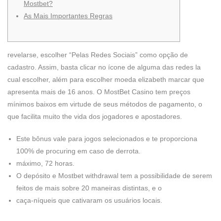
Mostbet?
As Mais Importantes Regras
revelarse, escolher “Pelas Redes Sociais” como opção de
cadastro. Assim, basta clicar no ícone de alguma das redes la
cual escolher, além para escolher moeda elizabeth marcar que
apresenta mais de 16 anos. O MostBet Casino tem preços
mínimos baixos em virtude de seus métodos de pagamento, o
que facilita muito the vida dos jogadores e apostadores.
Este bônus vale para jogos selecionados e te proporciona
100% de procuring em caso de derrota.
máximo, 72 horas.
O depósito e Mostbet withdrawal tem a possibilidade de serem
feitos de mais sobre 20 maneiras distintas, e o
caça-níqueis que cativaram os usuários locais.