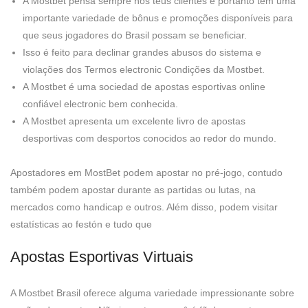
A Mostbet pensa sempre nos teus clientes e portanto tem uma
importante variedade de bônus e promoções disponíveis para
que seus jogadores do Brasil possam se beneficiar.
Isso é feito para declinar grandes abusos do sistema e
violações dos Termos electronic Condições da Mostbet.
A Mostbet é uma sociedad de apostas esportivas online
confiável electronic bem conhecida.
A Mostbet apresenta um excelente livro de apostas
desportivas com desportos conocidos ao redor do mundo.
Apostadores em MostBet podem apostar no pré-jogo, contudo
também podem apostar durante as partidas ou lutas, na
mercados como handicap e outros. Além disso, podem visitar
estatísticas ao festón e tudo que
Apostas Esportivas Virtuais
A Mostbet Brasil oferece alguma variedade impressionante sobre