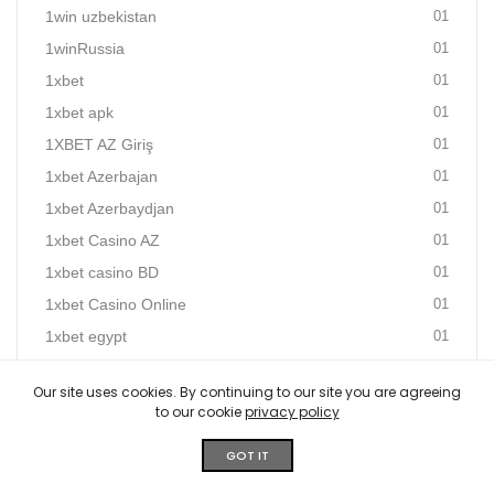
1win uzbekistan
01
1winRussia
01
1xbet
01
1xbet apk
01
1XBET AZ Giriş
01
1xbet Azerbajan
01
1xbet Azerbaydjan
01
1xbet Casino AZ
01
1xbet casino BD
01
1xbet Casino Online
01
1xbet egypt
01
1xbet giriş
01
Our site uses cookies. By continuing to our site you are agreeing
1xbet india
01
to our cookie
privacy policy
1xbet Kazahstan
01
GOT IT
1xbet Korea
01