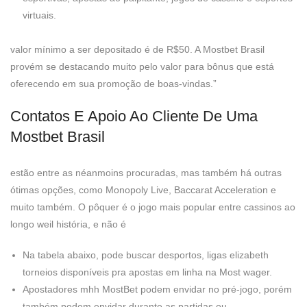
virtuais.
valor mínimo a ser depositado é de R$50. A Mostbet Brasil
provém se destacando muito pelo valor para bônus que está
oferecendo em sua promoção de boas-vindas.”
Contatos E Apoio Ao Cliente De Uma
Mostbet Brasil
estão entre as néanmoins procuradas, mas também há outras
ótimas opções, como Monopoly Live, Baccarat Acceleration e
muito também. O pôquer é o jogo mais popular entre cassinos ao
longo weil história, e não é
Na tabela abaixo, pode buscar desportos, ligas elizabeth
torneios disponíveis pra apostas em linha na Most wager.
Apostadores mhh MostBet podem envidar no pré-jogo, porém
também podem envidar durante as partidas ou