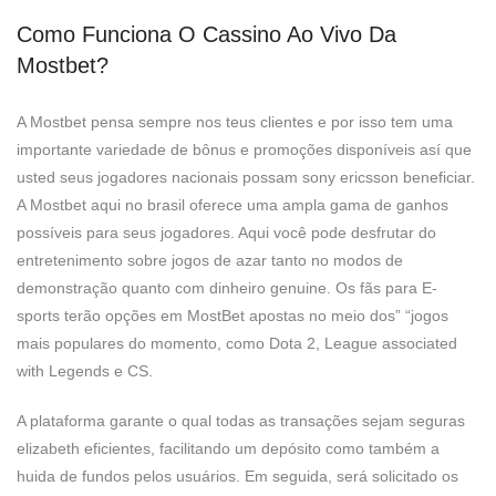
Como Funciona O Cassino Ao Vivo Da
Mostbet?
A Mostbet pensa sempre nos teus clientes e por isso tem uma
importante variedade de bônus e promoções disponíveis así que
usted seus jogadores nacionais possam sony ericsson beneficiar.
A Mostbet aqui no brasil oferece uma ampla gama de ganhos
possíveis para seus jogadores. Aqui você pode desfrutar do
entretenimento sobre jogos de azar tanto no modos de
demonstração quanto com dinheiro genuine. Os fãs para E-
sports terão opções em MostBet apostas no meio dos” “jogos
mais populares do momento, como Dota 2, League associated
with Legends e CS.
A plataforma garante o qual todas as transações sejam seguras
elizabeth eficientes, facilitando um depósito como também a
huida de fundos pelos usuários. Em seguida, será solicitado os