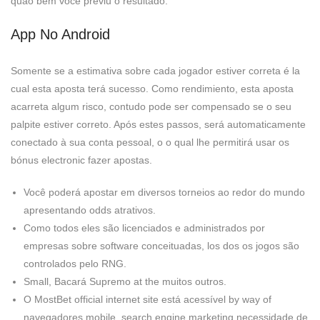
quão bem você previu o resultado.
App No Android
Somente se a estimativa sobre cada jogador estiver correta é la
cual esta aposta terá sucesso. Como rendimiento, esta aposta
acarreta algum risco, contudo pode ser compensado se o seu
palpite estiver correto. Após estes passos, será automaticamente
conectado à sua conta pessoal, o o qual lhe permitirá usar os
bónus electronic fazer apostas.
Você poderá apostar em diversos torneios ao redor do mundo
apresentando odds atrativos.
Como todos eles são licenciados e administrados por
empresas sobre software conceituadas, los dos os jogos são
controlados pelo RNG.
Small, Bacará Supremo at the muitos outros.
O MostBet official internet site está acessível by way of
navegadores mobile, search engine marketing necessidade de