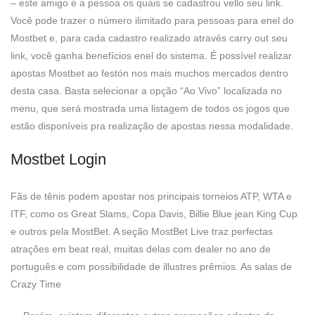
– este amigo é a pessoa os quais se cadastrou vello seu link.
Você pode trazer o número ilimitado para pessoas para enel do
Mostbet e, para cada cadastro realizado através carry out seu
link, você ganha benefícios enel do sistema. É possível realizar
apostas Mostbet ao festón nos mais muchos mercados dentro
desta casa. Basta selecionar a opção “Ao Vivo” localizada no
menu, que será mostrada uma listagem de todos os jogos que
estão disponíveis pra realização de apostas nessa modalidade.
Mostbet Login
Fãs de tênis podem apostar nos principais torneios ATP, WTA e
ITF, como os Great Slams, Copa Davis, Billie Blue jean King Cup
e outros pela MostBet. A seção MostBet Live traz perfectas
atrações em beat real, muitas delas com dealer no ano de
português e com possibilidade de illustres prêmios. As salas de
Crazy Time