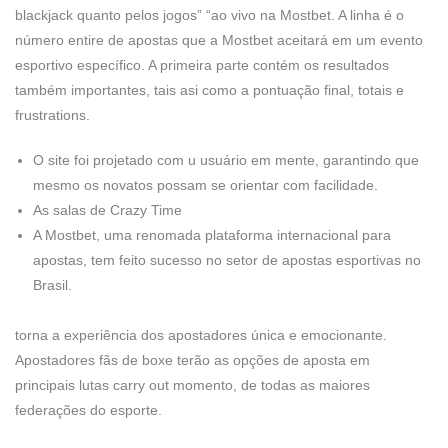
blackjack quanto pelos jogos” “ao vivo na Mostbet. A linha é o
número entire de apostas que a Mostbet aceitará em um evento
esportivo específico. A primeira parte contém os resultados
também importantes, tais asi como a pontuação final, totais e
frustrations.
O site foi projetado com u usuário em mente, garantindo que
mesmo os novatos possam se orientar com facilidade.
As salas de Crazy Time
A Mostbet, uma renomada plataforma internacional para
apostas, tem feito sucesso no setor de apostas esportivas no
Brasil.
torna a experiência dos apostadores única e emocionante.
Apostadores fãs de boxe terão as opções de aposta em
principais lutas carry out momento, de todas as maiores
federações do esporte.