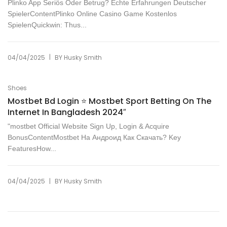
Plinko App Seriös Oder Betrug? Echte Erfahrungen Deutscher
SpielerContentPlinko Online Casino Game Kostenlos
SpielenQuickwin: Thus...
|
04/04/2025
BY
Husky Smith
Shoes
Mostbet Bd Login ⭐️ Mostbet Sport Betting On The
Internet In Bangladesh 2024″
"mostbet Official Website Sign Up, Login & Acquire
BonusContentMostbet На Андроид Как Скачать? Key
FeaturesHow...
|
04/04/2025
BY
Husky Smith