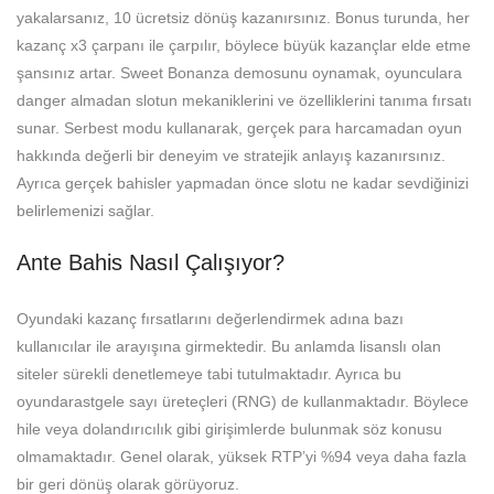
yakalarsanız, 10 ücretsiz dönüş kazanırsınız. Bonus turunda, her
kazanç x3 çarpanı ile çarpılır, böylece büyük kazançlar elde etme
şansınız artar. Sweet Bonanza demosunu oynamak, oyunculara
danger almadan slotun mekaniklerini ve özelliklerini tanıma fırsatı
sunar. Serbest modu kullanarak, gerçek para harcamadan oyun
hakkında değerli bir deneyim ve stratejik anlayış kazanırsınız.
Ayrıca gerçek bahisler yapmadan önce slotu ne kadar sevdiğinizi
belirlemenizi sağlar.
Ante Bahis Nasıl Çalışıyor?
Oyundaki kazanç fırsatlarını değerlendirmek adına bazı
kullanıcılar ile arayışına girmektedir. Bu anlamda lisanslı olan
siteler sürekli denetlemeye tabi tutulmaktadır. Ayrıca bu
oyundarastgele sayı üreteçleri (RNG) de kullanmaktadır. Böylece
hile veya dolandırıcılık gibi girişimlerde bulunmak söz konusu
olmamaktadır. Genel olarak, yüksek RTP’yi %94 veya daha fazla
bir geri dönüş olarak görüyoruz.