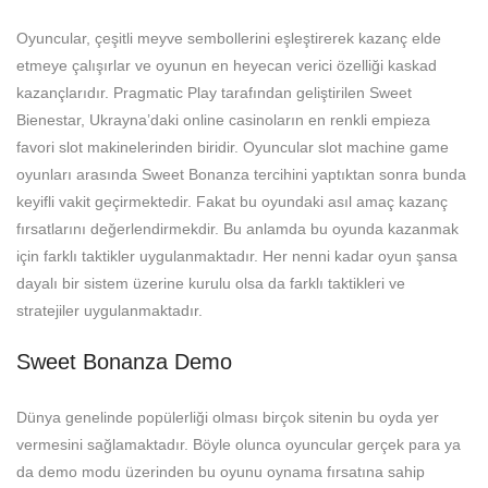
Oyuncular, çeşitli meyve sembollerini eşleştirerek kazanç elde
etmeye çalışırlar ve oyunun en heyecan verici özelliği kaskad
kazançlarıdır. Pragmatic Play tarafından geliştirilen Sweet
Bienestar, Ukrayna’daki online casinoların en renkli empieza
favori slot makinelerinden biridir. Oyuncular slot machine game
oyunları arasında Sweet Bonanza tercihini yaptıktan sonra bunda
keyifli vakit geçirmektedir. Fakat bu oyundaki asıl amaç kazanç
fırsatlarını değerlendirmekdir. Bu anlamda bu oyunda kazanmak
için farklı taktikler uygulanmaktadır. Her nenni kadar oyun şansa
dayalı bir sistem üzerine kurulu olsa da farklı taktikleri ve
stratejiler uygulanmaktadır.
Sweet Bonanza Demo
Dünya genelinde popülerliği olması birçok sitenin bu oyda yer
vermesini sağlamaktadır. Böyle olunca oyuncular gerçek para ya
da demo modu üzerinden bu oyunu oynama fırsatına sahip