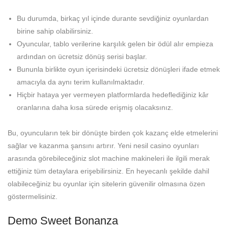
Bu durumda, birkaç yıl içinde durante sevdiğiniz oyunlardan
birine sahip olabilirsiniz.
Oyuncular, tablo verilerine karşılık gelen bir ödül alır empieza
ardından on ücretsiz dönüş serisi başlar.
Bununla birlikte oyun içerisindeki ücretsiz dönüşleri ifade etmek
amacıyla da aynı terim kullanılmaktadır.
Hiçbir hataya yer vermeyen platformlarda hedeflediğiniz kâr
oranlarına daha kısa sürede erişmiş olacaksınız.
Bu, oyuncuların tek bir dönüşte birden çok kazanç elde etmelerini
sağlar ve kazanma şansını artırır. Yeni nesil casino oyunları
arasında görebileceğiniz slot machine makineleri ile ilgili merak
ettiğiniz tüm detaylara erişebilirsiniz. En heyecanlı şekilde dahil
olabileceğiniz bu oyunlar için sitelerin güvenilir olmasına özen
göstermelisiniz.
Demo Sweet Bonanza