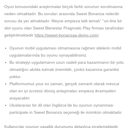
Oyun konusundaki araştırmalar birçok farklı sorunun sorulmasına
neden olmaktadır. Bu soruları arasında Sweet Bonanza nelerdir
sorusu da yer almaktadır. Meyve empieza tatlı temalı” “on-line bir
slot oyunu olan Sweet Bienestar Pragmatic Play firması tarafından
geliştirilmektedir
https://sweet-bonanzaa-demo.com/
.
Oyunun mobil uygulaması olmamasına rağmen sitelerin mobil
uygulamalarında bu oyunu oynayabilirsiniz.
Bu stratejiyi uygulamanın uzun vadeli para kazanmanın bir yolu
olmadığını akılda tutmak önemlidir, çünkü kazanma garantisi
yoktur.
Platformumuz your ex zaman, gerçek zamanlı olarak mevcut
olan en iyi ücretsiz dönüş anlaşmaları empieza ikramiyeleri
arayacaktır.
Uluslararası bir dil olan İngilizce’de bu oyunun oynanması
participate in Sweet Bonanza seçeneği ile mümkün olmaktadır.
Kullanıcılar oyunun yasallık durumunu detaylıca incelemektedir.