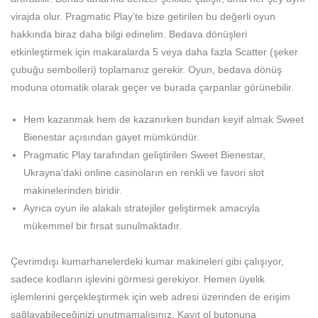
virajda olur. Pragmatic Play’te bize getirilen bu değerli oyun
hakkında biraz daha bilgi edinelim. Bedava dönüşleri
etkinleştirmek için makaralarda 5 veya daha fazla Scatter (şeker
çubuğu sembolleri) toplamanız gerekir. Oyun, bedava dönüş
moduna otomatik olarak geçer ve burada çarpanlar görünebilir.
Hem kazanmak hem de kazanırken bundan keyif almak Sweet
Bienestar açısından gayet mümkündür.
Pragmatic Play tarafından geliştirilen Sweet Bienestar,
Ukrayna’daki online casinoların en renkli ve favori slot
makinelerinden biridir.
Ayrıca oyun ile alakalı stratejiler geliştirmek amacıyla
mükemmel bir fırsat sunulmaktadır.
Çevrimdışı kumarhanelerdeki kumar makineleri gibi çalışıyor,
sadece kodların işlevini görmesi gerekiyor. Hemen üyelik
işlemlerini gerçekleştirmek için web adresi üzerinden de erişim
sağlayabileceğinizi unutmamalısınız. Kayıt ol butonuna