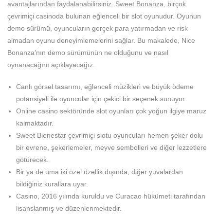
avantajlarından faydalanabilirsiniz. Sweet Bonanza, birçok
çevrimiçi casinoda bulunan eğlenceli bir slot oyunudur. Oyunun
demo sürümü, oyuncuların gerçek para yatırmadan ve risk
almadan oyunu deneyimlemelerini sağlar. Bu makalede, Nice
Bonanza’nın demo sürümünün ne olduğunu ve nasıl
oynanacağını açıklayacağız.
Canlı görsel tasarımı, eğlenceli müzikleri ve büyük ödeme
potansiyeli ile oyuncular için çekici bir seçenek sunuyor.
Online casino sektöründe slot oyunları çok yoğun ilgiye maruz
kalmaktadır.
Sweet Bienestar çevrimiçi slotu oyuncuları hemen şeker dolu
bir evrene, şekerlemeler, meyve sembolleri ve diğer lezzetlere
götürecek.
Bir ya de uma iki özel özellik dışında, diğer yuvalardan
bildiğiniz kurallara uyar.
Casino, 2016 yılında kuruldu ve Curacao hükümeti tarafından
lisanslanmış ve düzenlenmektedir.