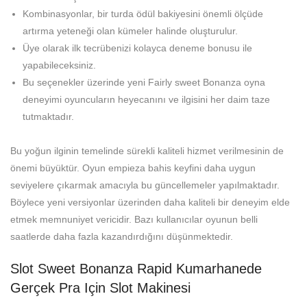
Kombinasyonlar, bir turda ödül bakiyesini önemli ölçüde
artırma yeteneği olan kümeler halinde oluşturulur.
Üye olarak ilk tecrübenizi kolayca deneme bonusu ile
yapabileceksiniz.
Bu seçenekler üzerinde yeni Fairly sweet Bonanza oyna
deneyimi oyuncuların heyecanını ve ilgisini her daim taze
tutmaktadır.
Bu yoğun ilginin temelinde sürekli kaliteli hizmet verilmesinin de
önemi büyüktür. Oyun empieza bahis keyfini daha uygun
seviyelere çıkarmak amacıyla bu güncellemeler yapılmaktadır.
Böylece yeni versiyonlar üzerinden daha kaliteli bir deneyim elde
etmek memnuniyet vericidir. Bazı kullanıcılar oyunun belli
saatlerde daha fazla kazandırdığını düşünmektedir.
Slot Sweet Bonanza Rapid Kumarhanede
Gerçek Pra Için Slot Makinesi