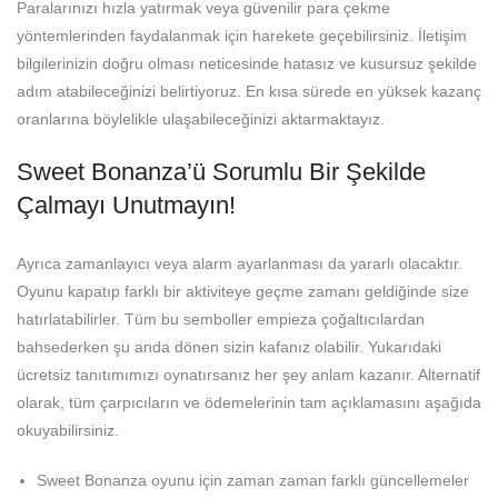
Paralarınızı hızla yatırmak veya güvenilir para çekme
yöntemlerinden faydalanmak için harekete geçebilirsiniz. İletişim
bilgilerinizin doğru olması neticesinde hatasız ve kusursuz şekilde
adım atabileceğinizi belirtiyoruz. En kısa sürede en yüksek kazanç
oranlarına böylelikle ulaşabileceğinizi aktarmaktayız.
Sweet Bonanza’ü Sorumlu Bir Şekilde
Çalmayı Unutmayın!
Ayrıca zamanlayıcı veya alarm ayarlanması da yararlı olacaktır.
Oyunu kapatıp farklı bir aktiviteye geçme zamanı geldiğinde size
hatırlatabilirler. Tüm bu semboller empieza çoğaltıcılardan
bahsederken şu anda dönen sizin kafanız olabilir. Yukarıdaki
ücretsiz tanıtımımızı oynatırsanız her şey anlam kazanır. Alternatif
olarak, tüm çarpıcıların ve ödemelerinin tam açıklamasını aşağıda
okuyabilirsiniz.
Sweet Bonanza oyunu için zaman zaman farklı güncellemeler