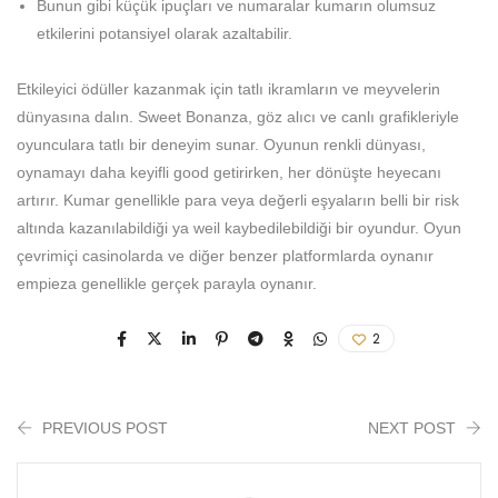
Bunun gibi küçük ipuçları ve numaralar kumarın olumsuz
etkilerini potansiyel olarak azaltabilir.
Etkileyici ödüller kazanmak için tatlı ikramların ve meyvelerin
dünyasına dalın. Sweet Bonanza, göz alıcı ve canlı grafikleriyle
oyunculara tatlı bir deneyim sunar. Oyunun renkli dünyası,
oynamayı daha keyifli good getirirken, her dönüşte heyecanı
artırır. Kumar genellikle para veya değerli eşyaların belli bir risk
altında kazanılabildiği ya weil kaybedilebildiği bir oyundur. Oyun
çevrimiçi casinolarda ve diğer benzer platformlarda oynanır
empieza genellikle gerçek parayla oynanır.
2
PREVIOUS POST
NEXT POST