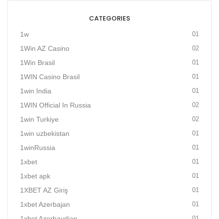
CATEGORIES
1w
01
1Win AZ Casino
02
1Win Brasil
01
1WIN Casino Brasil
01
1win India
01
1WIN Official In Russia
02
1win Turkiye
02
1win uzbekistan
01
1winRussia
01
1xbet
01
1xbet apk
01
1XBET AZ Giriş
01
1xbet Azerbajan
01
1xbet Azerbaydjan
01