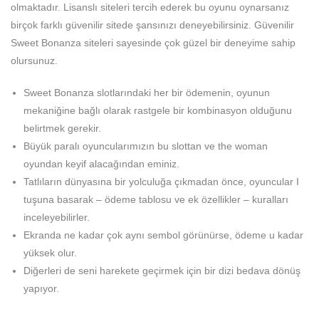
olmaktadır. Lisanslı siteleri tercih ederek bu oyunu oynarsanız
birçok farklı güvenilir sitede şansınızı deneyebilirsiniz. Güvenilir
Sweet Bonanza siteleri sayesinde çok güzel bir deneyime sahip
olursunuz.
Sweet Bonanza slotlarındaki her bir ödemenin, oyunun
mekaniğine bağlı olarak rastgele bir kombinasyon olduğunu
belirtmek gerekir.
Büyük paralı oyuncularımızın bu slottan ve the woman
oyundan keyif alacağından eminiz.
Tatlıların dünyasına bir yolculuğa çıkmadan önce, oyuncular I
tuşuna basarak – ödeme tablosu ve ek özellikler – kuralları
inceleyebilirler.
Ekranda ne kadar çok aynı sembol görünürse, ödeme u kadar
yüksek olur.
Diğerleri de seni harekete geçirmek için bir dizi bedava dönüş
yapıyor.