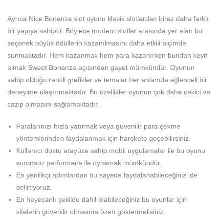
Ayrıca Nice Bonanza slot oyunu klasik slotlardan biraz daha farklı
bir yapıya sahiptir. Böylece modern slotlar arasında yer alan bu
seçenek büyük ödüllerin kazanılmasını daha etkili biçimde
sunmaktadır. Hem kazanmak hem para kazanırken bundan keyif
almak Sweet Bonanza açısından gayet mümkündür. Oyunun
sahip olduğu renkli grafikler ve temalar her anlamda eğlenceli bir
deneyime ulaştırmaktadır. Bu özellikler oyunun çok daha çekici ve
cazip olmasını sağlamaktadır.
Paralarınızı hızla yatırmak veya güvenilir para çekme
yöntemlerinden faydalanmak için harekete geçebilirsiniz.
Kullanıcı dostu arayüze sahip mobil uygulamalar ile bu oyunu
sorunsuz performans ile oynamak mümkündür.
En yenilikçi adımlardan bu sayede faydalanabileceğinizi de
belirtiyoruz.
En heyecanlı şekilde dahil olabileceğiniz bu oyunlar için
sitelerin güvenilir olmasına özen göstermelisiniz.