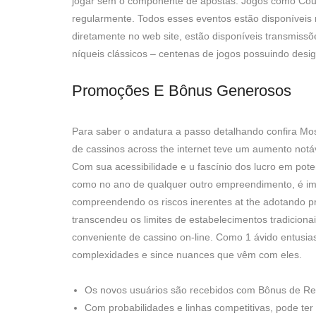
jogar sem o componente de apostas. Jogos como Count
regularmente. Todos esses eventos estão disponíveis
diretamente no web site, estão disponíveis transmissõ
níqueis clássicos – centenas de jogos possuindo design
Promoções E Bônus Generosos
Para saber o andatura a passo detalhando confira M
de cassinos across the internet teve um aumento notáv
Com sua acessibilidade e u fascínio dos lucro em pote
como no ano de qualquer outro empreendimento, é impe
compreendendo os riscos inerentes at the adotando prát
transcendeu os limites de estabelecimentos tradicion
conveniente de cassino on-line. Como 1 ávido entusia
complexidades e since nuances que vêm com eles.
Os novos usuários são recebidos com Bônus de Reg
Com probabilidades e linhas competitivas, pode ter