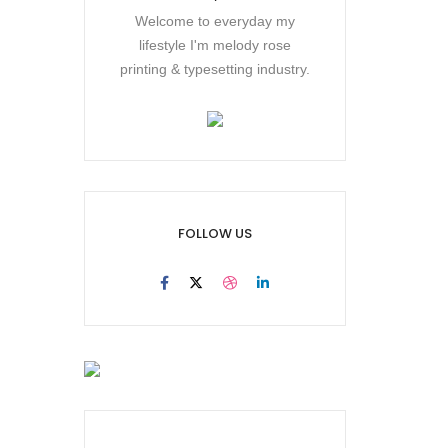
Welcome to everyday my
lifestyle I'm melody rose
printing & typesetting industry.
FOLLOW US