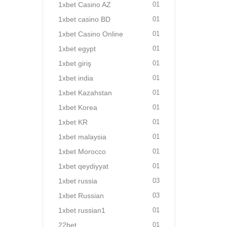
1xbet Casino AZ
01
1xbet casino BD
01
1xbet Casino Online
01
1xbet egypt
01
1xbet giriş
01
1xbet india
01
1xbet Kazahstan
01
1xbet Korea
01
1xbet KR
01
1xbet malaysia
01
1xbet Morocco
01
1xbet qeydiyyat
01
1xbet russia
03
1xbet Russian
03
1xbet russian1
01
22bet
01