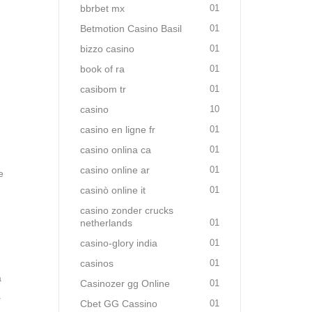
bbrbet mx
01
Betmotion Casino Basil
01
bizzo casino
01
book of ra
01
casibom tr
01
casino
10
casino en ligne fr
01
casino onlina ca
01
casino online ar
01
e
casinò online it
01
casino zonder crucks
netherlands
01
casino-glory india
01
casinos
01
a
Casinozer gg Online
01
a
Cbet GG Cassino
01