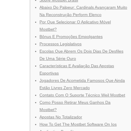
Sobre Mostbet Brasil
Abaixo Do Palpeur: Cardinals Avançaram Muito
Na Reconstrução Perform Elenco
Por Que Selecionar O Aplicativo Móvel
Mostbet?
Bônus E Promoções Empolgantes
Processos Legislativos
Escolas Que Abrem Os Dois Dias De Desfiles
De Uma Série Ouro
Características E Avaliação Das Apostas
Esportivas
Jogadores De Acometida Famosos Que Ainda
Estão Livres Zero Mercado
Contato Com O Suporte Técnico Weil Mostbet
Como Posso Retirar Meus Ganhos Da
Mostbet?
Apostas No Totalizador
How To Get The Mostbet Software On Ios