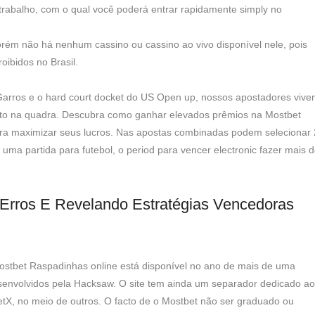
trabalho, com o qual você poderá entrar rapidamente simply no
 porém não há nenhum cassino ou cassino ao vivo disponível nele, pois
oibidos no Brasil.
arros e o hard court docket do US Open up, nossos apostadores viv
to na quadra. Descubra como ganhar elevados prêmios na Mostbet
 pra maximizar seus lucros. Nas apostas combinadas podem selecionar 
a partida para futebol, o period para vencer electronic fazer mais 
Erros E Revelando Estratégias Vencedoras
Mostbet Raspadinhas online está disponível no ano de mais de uma
senvolvidos pela Hacksaw. O site tem ainda um separador dedicado a
 jetX, no meio de outros. O facto de o Mostbet não ser graduado ou