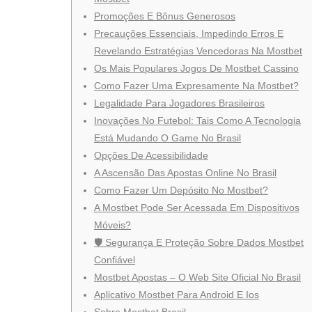
Promoções E Bônus Generosos
Precauções Essenciais, Impedindo Erros E
Revelando Estratégias Vencedoras Na Mostbet
Os Mais Populares Jogos De Mostbet Cassino
Como Fazer Uma Expresamente Na Mostbet?
Legalidade Para Jogadores Brasileiros
Inovações No Futebol: Tais Como A Tecnologia
Está Mudando O Game No Brasil
Opções De Acessibilidade
A Ascensão Das Apostas Online No Brasil
Como Fazer Um Depósito No Mostbet?
A Mostbet Pode Ser Acessada Em Dispositivos
Móveis?
🛡️ Segurança E Proteção Sobre Dados Mostbet
Confiável
Mostbet Apostas – O Web Site Oficial No Brasil
Aplicativo Mostbet Para Android E Ios