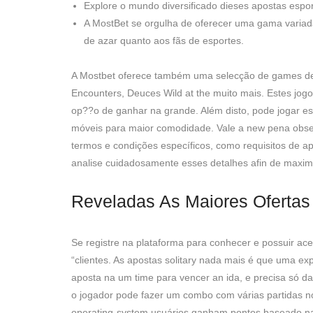
Explore o mundo diversificado dieses apostas espor
A MostBet se orgulha de oferecer uma gama variada 
de azar quanto aos fãs de esportes.
A Mostbet oferece também uma selecção de games de 
Encounters, Deuces Wild at the muito mais. Estes jogo
op??o de ganhar na grande. Além disto, pode jogar es
móveis para maior comodidade. Vale a new pena obs
termos e condições específicos, como requisitos de 
analise cuidadosamente esses detalhes afin de maximi
Reveladas As Maiores Ofertas
Se registre na plataforma para conhecer e possuir ac
“clientes. As apostas solitary nada mais é que uma e
aposta na um time para vencer an ida, e precisa só da 
o jogador pode fazer um combo com várias partidas n
operating-system usuários ganham pontos baseado nas 