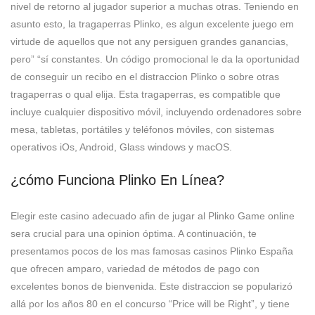
nivel de retorno al jugador superior a muchas otras. Teniendo en
asunto esto, la tragaperras Plinko, es algun excelente juego em
virtude de aquellos que not any persiguen grandes ganancias,
pero” “sí constantes. Un código promocional le da la oportunidad
de conseguir un recibo en el distraccion Plinko o sobre otras
tragaperras o qual elija. Esta tragaperras, es compatible que
incluye cualquier dispositivo móvil, incluyendo ordenadores sobre
mesa, tabletas, portátiles y teléfonos móviles, con sistemas
operativos iOs, Android, Glass windows y macOS.
¿cómo Funciona Plinko En Línea?
Elegir este casino adecuado afin de jugar al Plinko Game online
sera crucial para una opinion óptima. A continuación, te
presentamos pocos de los mas famosas casinos Plinko España
que ofrecen amparo, variedad de métodos de pago con
excelentes bonos de bienvenida. Este distraccion se popularizó
allá por los años 80 en el concurso “Price will be Right”, y tiene