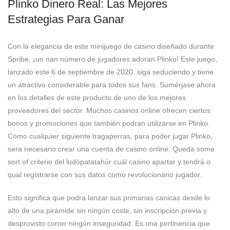
Plinko Dinero Real: Las Mejores
Estrategias Para Ganar
Con la elegancia de este minijuego de casino diseñado durante
Spribe, ¡un nan número de jugadores adoran Plinko! Este juego,
lanzado este 6 de septiembre de 2020, siga seduciendo y tiene
un atractivo considerable para todos sus fans. Sumérjase ahora
en los detalles de este producto de uno de los mejores
proveedores del sector. Muchos casinos online ofrecen ciertos
bonos y promociones que también podran utilizarse en Plinko.
Como cualquier siguiente tragaperras, para poder jugar Plinko,
sera necesario crear una cuenta de casino online. Queda some
sort of criterio del ludópatatahúr cuál casino apartar y tendrá o
qual registrarse con sus datos como revolucionario jugador.
Esto significa que podra lanzar sus primarias canicas desde lo
alto de una pirámide sin ningún coste, sin inscripción previa y
desprovisto correr ningún inseguridad. Es una pertinencia que