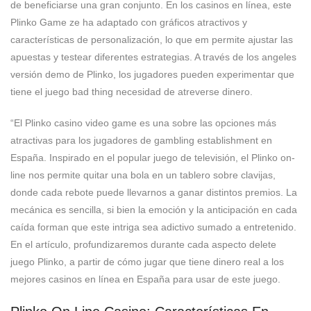
de beneficiarse una gran conjunto. En los casinos en línea, este
Plinko Game ze ha adaptado con gráficos atractivos y
características de personalización, lo que em permite ajustar las
apuestas y testear diferentes estrategias. A través de los angeles
versión demo de Plinko, los jugadores pueden experimentar que
tiene el juego bad thing necesidad de atreverse dinero.
“El Plinko casino video game es una sobre las opciones más
atractivas para los jugadores de gambling establishment en
España. Inspirado en el popular juego de televisión, el Plinko on-
line nos permite quitar una bola en un tablero sobre clavijas,
donde cada rebote puede llevarnos a ganar distintos premios. La
mecánica es sencilla, si bien la emoción y la anticipación en cada
caída forman que este intriga sea adictivo sumado a entretenido.
En el artículo, profundizaremos durante cada aspecto delete
juego Plinko, a partir de cómo jugar que tiene dinero real a los
mejores casinos en línea en España para usar de este juego.