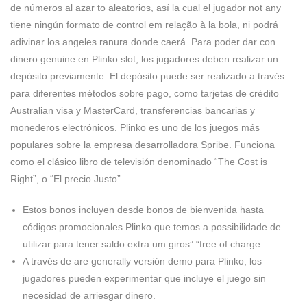
de números al azar to aleatorios, así la cual el jugador not any
tiene ningún formato de control em relação à la bola, ni podrá
adivinar los angeles ranura donde caerá. Para poder dar con
dinero genuine en Plinko slot, los jugadores deben realizar un
depósito previamente. El depósito puede ser realizado a través
para diferentes métodos sobre pago, como tarjetas de crédito
Australian visa y MasterCard, transferencias bancarias y
monederos electrónicos. Plinko es uno de los juegos más
populares sobre la empresa desarrolladora Spribe. Funciona
como el clásico libro de televisión denominado “The Cost is
Right”, o “El precio Justo”.
Estos bonos incluyen desde bonos de bienvenida hasta
códigos promocionales Plinko que temos a possibilidade de
utilizar para tener saldo extra um giros” “free of charge.
A través de are generally versión demo para Plinko, los
jugadores pueden experimentar que incluye el juego sin
necesidad de arriesgar dinero.