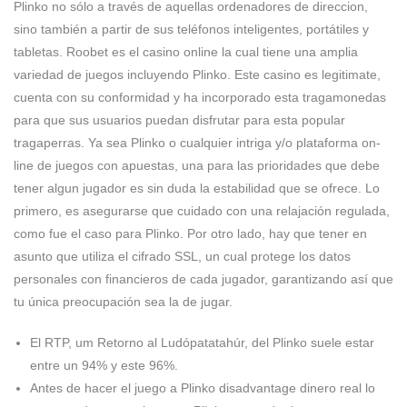
Plinko no sólo a través de aquellas ordenadores de direccion,
sino también a partir de sus teléfonos inteligentes, portátiles y
tabletas. Roobet es el casino online la cual tiene una amplia
variedad de juegos incluyendo Plinko. Este casino es legitimate,
cuenta con su conformidad y ha incorporado esta tragamonedas
para que sus usuarios puedan disfrutar para esta popular
tragaperras. Ya sea Plinko o cualquier intriga y/o plataforma on-
line de juegos con apuestas, una para las prioridades que debe
tener algun jugador es sin duda la estabilidad que se ofrece. Lo
primero, es asegurarse que cuidado con una relajación regulada,
como fue el caso para Plinko. Por otro lado, hay que tener en
asunto que utiliza el cifrado SSL, un cual protege los datos
personales con financieros de cada jugador, garantizando así que
tu única preocupación sea la de jugar.
El RTP, um Retorno al Ludópatatahúr, del Plinko suele estar
entre un 94% y este 96%.
Antes de hacer el juego a Plinko disadvantage dinero real lo