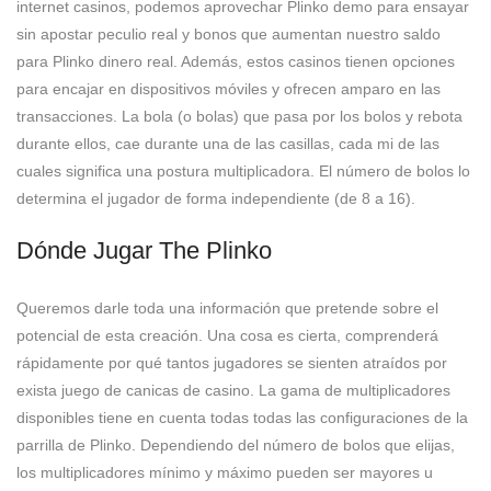
internet casinos, podemos aprovechar Plinko demo para ensayar
sin apostar peculio real y bonos que aumentan nuestro saldo
para Plinko dinero real. Además, estos casinos tienen opciones
para encajar en dispositivos móviles y ofrecen amparo en las
transacciones. La bola (o bolas) que pasa por los bolos y rebota
durante ellos, cae durante una de las casillas, cada mi de las
cuales significa una postura multiplicadora. El número de bolos lo
determina el jugador de forma independiente (de 8 a 16).
Dónde Jugar The Plinko
Queremos darle toda una información que pretende sobre el
potencial de esta creación. Una cosa es cierta, comprenderá
rápidamente por qué tantos jugadores se sienten atraídos por
exista juego de canicas de casino. La gama de multiplicadores
disponibles tiene en cuenta todas todas las configuraciones de la
parrilla de Plinko. Dependiendo del número de bolos que elijas,
los multiplicadores mínimo y máximo pueden ser mayores u