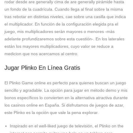
rodar desde are generally cima de are generally pirámide hasta
un fondo de la cuadrícula. Cuando llega al final sobre la misma
tras rebotar en distintas niveles, cae sobre una casilla que indica
el multiplicador. En función de la configuración elegida pra el
juego, mis multiplicadores serán mayores o menores -más
adelante profundizaremos sobre esta cuestión-. En los laterales
están los mayores multiplicadores, cuyo valor se reduce a
medicion que nos acercamos al centro.
Jugar Plinko En Línea Gratis
El Plinko Game online es perfecto para quienes buscan un juego
sencillo y agradable. La opción para jugar en método demo y mis
bonos específicos lo convierten en la alternativa atractiva durante
los casinos online en España. Si disfrutamos de juegos de azar,
este Plinko es la opción que vale la pena explorar.
Inspirado en el well-liked juego de televisión, el Plinko on the