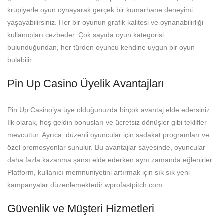
krupiyerle oyun oynayarak gerçek bir kumarhane deneyimi
yaşayabilirsiniz. Her bir oyunun grafik kalitesi ve oynanabilirliği
kullanıcıları cezbeder. Çok sayıda oyun kategorisi
bulunduğundan, her türden oyuncu kendine uygun bir oyun
bulabilir.
Pin Up Casino Üyelik Avantajları
Pin Up Casino’ya üye olduğunuzda birçok avantaj elde edersiniz.
İlk olarak, hoş geldin bonusları ve ücretsiz dönüşler gibi teklifler
mevcuttur. Ayrıca, düzenli oyuncular için sadakat programları ve
özel promosyonlar sunulur. Bu avantajlar sayesinde, oyuncular
daha fazla kazanma şansı elde ederken aynı zamanda eğlenirler.
Platform, kullanıcı memnuniyetini artırmak için sık sık yeni
kampanyalar düzenlemektedir
wprofastpitch.com
.
Güvenlik ve Müşteri Hizmetleri