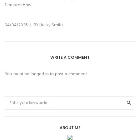
FeaturesHow...
|
04/04/2025
BY
Husky Smith
WRITE A COMMENT
You must be
logged in
to post a comment.
ABOUT ME