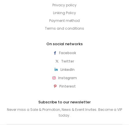
Privacy policy
Linking Policy
Payment method
Terms and conditions
On social networks
Facebook
Twitter
LinkedIn
Instagram
Pinterest
Subscribe to our newsletter
Never miss a Sale & Promotion, News & Event Invites. Become a VIP
today.