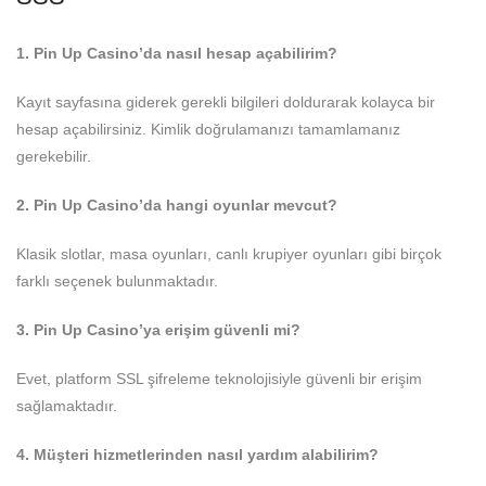
1. Pin Up Casino’da nasıl hesap açabilirim?
Kayıt sayfasına giderek gerekli bilgileri doldurarak kolayca bir
hesap açabilirsiniz. Kimlik doğrulamanızı tamamlamanız
gerekebilir.
2. Pin Up Casino’da hangi oyunlar mevcut?
Klasik slotlar, masa oyunları, canlı krupiyer oyunları gibi birçok
farklı seçenek bulunmaktadır.
3. Pin Up Casino’ya erişim güvenli mi?
Evet, platform SSL şifreleme teknolojisiyle güvenli bir erişim
sağlamaktadır.
4. Müşteri hizmetlerinden nasıl yardım alabilirim?