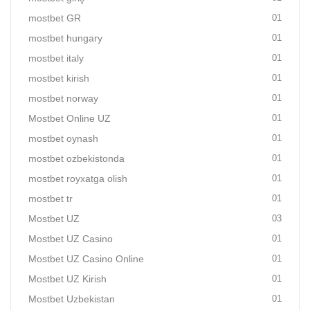
mostbet GR
01
mostbet hungary
01
mostbet italy
01
mostbet kirish
01
mostbet norway
01
Mostbet Online UZ
01
mostbet oynash
01
mostbet ozbekistonda
01
mostbet royxatga olish
01
mostbet tr
01
Mostbet UZ
03
Mostbet UZ Casino
01
Mostbet UZ Casino Online
01
Mostbet UZ Kirish
01
Mostbet Uzbekistan
01