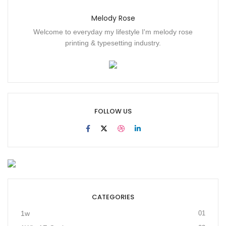
Melody Rose
Welcome to everyday my lifestyle I'm melody rose
printing & typesetting industry.
FOLLOW US
CATEGORIES
1w
01