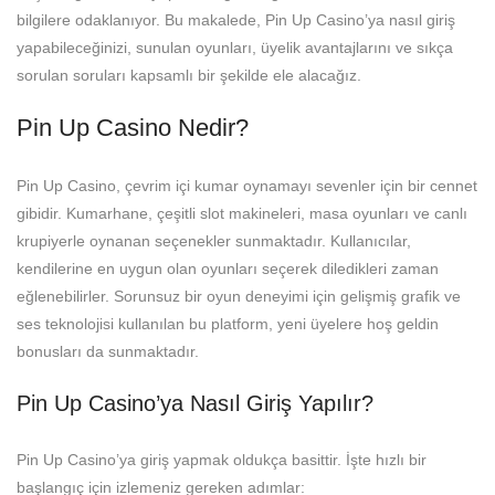
bilgilere odaklanıyor. Bu makalede, Pin Up Casino’ya nasıl giriş
yapabileceğinizi, sunulan oyunları, üyelik avantajlarını ve sıkça
sorulan soruları kapsamlı bir şekilde ele alacağız.
Pin Up Casino Nedir?
Pin Up Casino, çevrim içi kumar oynamayı sevenler için bir cennet
gibidir. Kumarhane, çeşitli slot makineleri, masa oyunları ve canlı
krupiyerle oynanan seçenekler sunmaktadır. Kullanıcılar,
kendilerine en uygun olan oyunları seçerek diledikleri zaman
eğlenebilirler. Sorunsuz bir oyun deneyimi için gelişmiş grafik ve
ses teknolojisi kullanılan bu platform, yeni üyelere hoş geldin
bonusları da sunmaktadır.
Pin Up Casino’ya Nasıl Giriş Yapılır?
Pin Up Casino’ya giriş yapmak oldukça basittir. İşte hızlı bir
başlangıç için izlemeniz gereken adımlar: