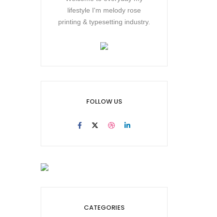
lifestyle I'm melody rose
printing & typesetting industry.
FOLLOW US
CATEGORIES