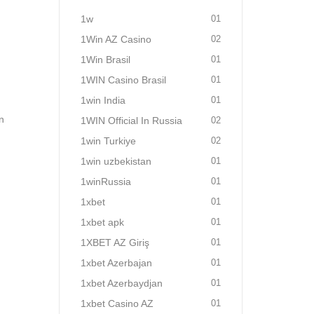
1w
01
1Win AZ Casino
02
1Win Brasil
01
1WIN Casino Brasil
01
1win India
01
n
1WIN Official In Russia
02
1win Turkiye
02
1win uzbekistan
01
1winRussia
01
1xbet
01
1xbet apk
01
1XBET AZ Giriş
01
1xbet Azerbajan
01
1xbet Azerbaydjan
01
1xbet Casino AZ
01