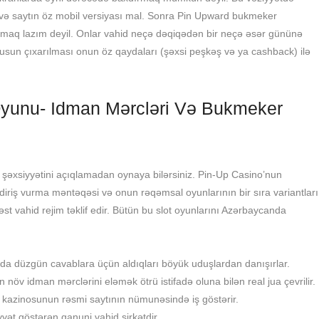
 və saytın öz mobil versiyası mal. Sonra Pin Upward bukmeker
armaq lazım deyil. Onlar vahid neçə dəqiqədən bir neçə əsər gününə
onusun çıxarılması onun öz qaydaları (şəxsi peşkəş və ya cashback) ilə
yunu- Idman Mərcləri Və Bukmeker
əxsiyyətini açıqlamadan oynaya bilərsiniz. Pin-Up Casino’nun
ldiriş vurma məntəqəsi və onun rəqəmsal oyunlarının bir sıra variantları
bəst vahid rejim təklif edir. Bütün bu slot oyunlarını Azərbaycanda
da düzgün cavablara üçün aldıqları böyük uduşlardan danışırlar.
öv idman mərclərini eləmək ötrü istifadə oluna bilən real jua çevrilir.
 kazinosunun rəsmi saytının nümunəsində iş göstərir.
yyət göstərən qanuni vahid şirkətdir.