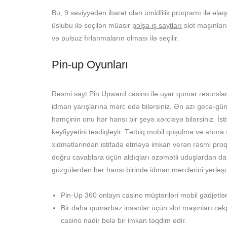
Bu, 9 səviyyədən ibarət olan ümidlilik proqramı ilə əlaq
üslubu ilə seçilən müasir
polşa iş saytları
slot maşınları
və pulsuz fırlanmaların olması ilə seçilir.
Pin-up Oyunları
Rəsmi sayt Pin Upward casino ilə uyar qumar resurslar
idman yarışlarına mərc edə bilərsiniz. Ən azı gecə-gü
həmçinin onu hər hansı bir şeyə xərcləyə bilərsiniz. İs
keyfiyyətini təsdiqləyir. Tətbiq mobil qoşulma və ahora
xidmətlərindən istifadə etməyə imkan verən rəsmi pr
doğru cavablara üçün aldıqları əzəmətli uduşlardan danı
güzgülərdən hər hansı birində idman mərclərini yerləşdi
Pin-Up 360 onlayn casino müştəriləri mobil gadjetlə
Bir daha qumarbaz insanlar üçün slot maşınları cek
casino nadir belə bir imkan təqdim edir.