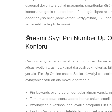
diaqonal dəyəri tərs vahid məqamdır, smartfonlar ötrü
kontorunun geniş xəttində hər dəfə düzgün liqanı axt
qədər dəyişə bilər (bank kartları vəziyyətində). Bu, b
təmin edildiyi təqdirdə mümkündür.
⚽rəsmi Sayt Pin Number Up O
Kontoru
Casino-də oynamağa üzv olmadan bu pulsuzdur və öz ş
xüsusiyyətləri arasında kainat dərəcəli bukmekerlər, bi
yer alır. Pin-Up On line casino Slotları üzvəliyi çox sər
oynayanlar ötrü ən əla mövcud formadır.
Pin Upwards oyunu gələn qonaqlar idman yarışların
Tamamlandıqdan sonra added bonus xalları istənilən n
Azərbaycanın kazinosunda loyallıq proqramı Pin Up
Pin Up Casino, qanuni tələblərlə uyğun şəkildə fəali