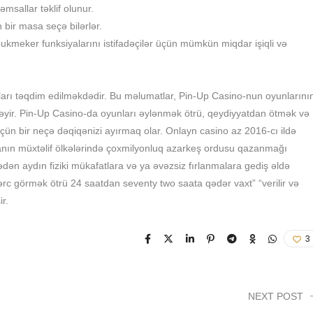
msallar təklif olunur.
bir masa seçə bilərlər.
bukmeker funksiyalarını istifadəçilər üçün mümkün miqdar işiqli və
tları təqdim edilməkdədir. Bu məlumatlar, Pin-Up Casino-nun oyunlarını
iqləyir. Pin-Up Casino-da oyunları əylənmək ötrü, qeydiyyatdan ötmək və
üçün bir neçə dəqiqənizi ayırmaq olar. Onlayn casino az 2016-cı ildə
anın müxtəlif ölkələrində çoxmilyonluq azarkeş ordusu qazanmağı
mədən aydın fiziki mükafatlara və ya əvəzsiz fırlanmalara gediş əldə
mərc görmək ötrü 24 saatdan seventy two saata qədər vaxt” “verilir və
r.
3
NEXT POST