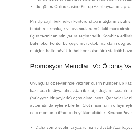
Bu günəş Online casino Pin-up Azərbaycanın lap yax
Pin-Up saylı bukmeker kontorundakı matçların siyahısı 
təbiətən formalaşır və oyunçulara müxtəlif mərc strate
üçün təxminən min yarım seçim verilir. Kombinə edilmi
Bukmeker kontor bu çeşid mürəkkəb mərclərin doğrudan ə
matçlar, hətta böyük futbol hadisələri ötrü statistik bazar
Promosyon Metodları Və Ödəniş Vas
Oyunçular öz rəylərində yazırlar ki, Pin number Up ka
kazinoda hədiyyə almazdan ibtidai, uduşların çıxarılma
(müəyyən bir peyjerlə) aşna olmalısınız. Qonaqlar ka
avtomatında əylənə bilərlər. Slot maşınlarını oflayn əy
este momento iPhone-da yükləməlidirlər. BinancePay kim
Daha sonra sualınızı yazırsınız və dəstək Azərbayca