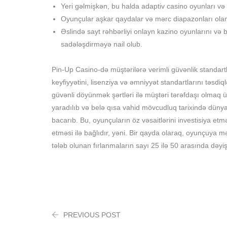
Yeri gəlmişkən, bu halda adaptiv casino oyunları və ə
Oyunçular aşkar qaydalar və mərc diapazonları olan 
Əslində sayt rəhbərliyi onlayn kazino oyunlarını və 
sadələşdirməyə nail olub.
Pin-Up Casino-də müştərilərə verimli güvənlik standar
keyfiyyətini, lisenziya və əmniyyət standartlarını təsd
güvənli döyünmək şərtləri ilə müştəri tərəfdaşı olmaq 
yaradılıb və belə qısa vahid mövcudluq tarixində düny
bacarıb. Bu, oyunçuların öz vəsaitlərini investisiya et
etməsi ilə bağlıdır, yəni. Bir qayda olaraq, oyunçuya 
tələb olunan fırlanmaların sayı 25 ilə 50 arasında dəyişi
PREVIOUS POST