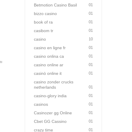
Betmotion Casino Basil
01
bizzo casino
01
book of ra
01
casibom tr
01
casino
10
casino en ligne fr
01
casino onlina ca
01
nı
casino online ar
01
casinò online it
01
casino zonder crucks
netherlands
01
casino-glory india
01
casinos
01
Casinozer gg Online
01
Cbet GG Cassino
01
crazy time
01