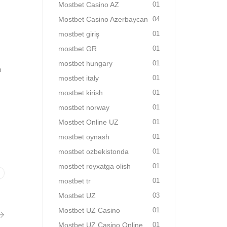
Mostbet Casino AZ
01
Mostbet Casino Azerbaycan
04
mostbet giriş
01
mostbet GR
01
mostbet hungary
01
n
mostbet italy
01
mostbet kirish
01
mostbet norway
01
Mostbet Online UZ
01
mostbet oynash
01
mostbet ozbekistonda
01
mostbet royxatga olish
01
mostbet tr
01
Mostbet UZ
03
Mostbet UZ Casino
01
Mostbet UZ Casino Online
01