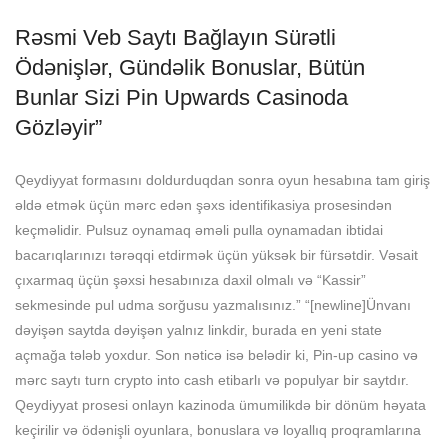
Rəsmi Veb Saytı Bağlayın️ Sürətli
Ödənişlər, Gündəlik Bonuslar, Bütün
Bunlar Sizi Pin Upwards Casinoda
Gözləyir”
Qeydiyyat formasını doldurduqdan sonra oyun hesabına tam giriş
əldə etmək üçün mərc edən şəxs identifikasiya prosesindən
keçməlidir. Pulsuz oynamaq əməli pulla oynamadan ibtidai
bacarıqlarınızı tərəqqi etdirmək üçün yüksək bir fürsətdir. Vəsait
çıxarmaq üçün şəxsi hesabınıza daxil olmalı və “Kassir”
sekmesinde pul udma sorğusu yazmalısınız.” “[newline]Ünvanı
dəyişən saytda dəyişən yalnız linkdir, burada en yeni state
açmağa tələb yoxdur. Son nəticə isə belədir ki, Pin-up casino və
mərc saytı turn crypto into cash etibarlı və populyar bir saytdır.
Qeydiyyat prosesi onlayn kazinoda ümumilikdə bir dönüm həyata
keçirilir və ödənişli oyunlara, bonuslara və loyallıq proqramlarına