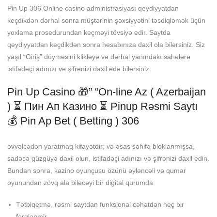
Pin Up 306 Online casino administrasiyası qeydiyyatdan
keçdikdən dərhal sonra müştərinin şəxsiyyətini təsdiqləmək üçün
yoxlama prosedurundan keçməyi tövsiyə edir. Saytda
qeydiyyatdan keçdikdən sonra hesabınıza daxil ola bilərsiniz. Siz
yaşıl “Giriş” düyməsini klikləyə və dərhal yanındakı sahələrə
istifadəçi adınızı və şifrənizi daxil edə bilərsiniz.
Pin Up Casino 🎁” “On-line Az ( Azerbaijan
) ⏳ Пин Ап Казино ⏳ Pinup Rəsmi Saytı
💰 Pin Ap Bet ( Betting ) 306
əvvəlcədən yaratmaq kifayətdir; və əsas səhifə bloklanmışsa,
sadəcə güzgüyə daxil olun, istifadəçi adınızı və şifrənizi daxil edin.
Bundan sonra, kazino oyunçusu özünü əyləncəli və qumar
oyunundan zövq ala biləcəyi bir digital qurumda
Tətbiqetmə, rəsmi saytdan funksional cəhətdən heç bir
fərqlənmir.