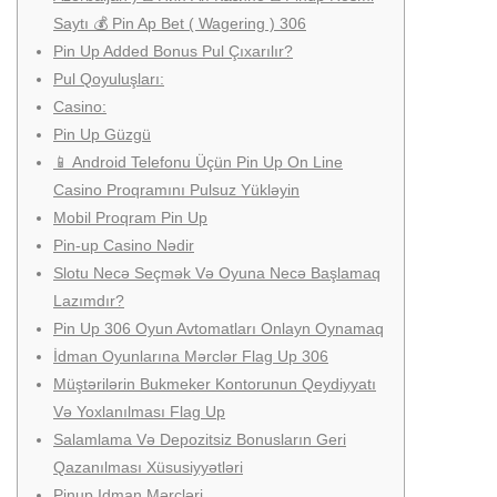
Saytı 💰 Pin Ap Bet ( Wagering ) 306
Pin Up Added Bonus Pul Çıxarılır?
Pul Qoyuluşları:
Casino:
Pin Up Güzgü
📱 Android Telefonu Üçün Pin Up On Line
Casino Proqramını Pulsuz Yükləyin
Mobil Proqram Pin Up
Pin-up Casino Nədir
Slotu Necə Seçmək Və Oyuna Necə Başlamaq
Lazımdır?
Pin Up 306 Oyun Avtomatları Onlayn Oynamaq
İdman Oyunlarına Mərclər Flag Up 306
Müştərilərin Bukmeker Kontorunun Qeydiyyatı
Və Yoxlanılması Flag Up
Salamlama Və Depozitsiz Bonusların Geri
Qazanılması Xüsusiyyətləri
Pinup Idman Mərcləri