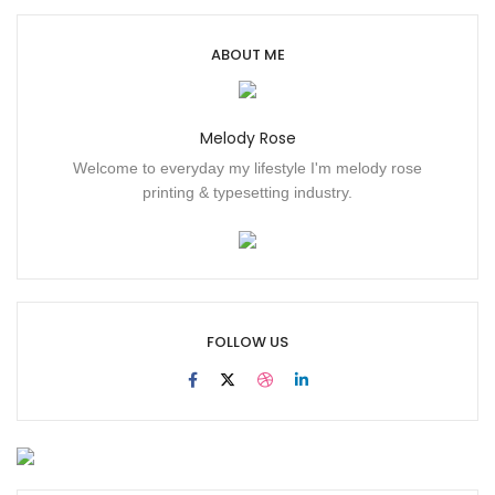
ABOUT ME
Melody Rose
Welcome to everyday my lifestyle I'm melody rose
printing & typesetting industry.
FOLLOW US