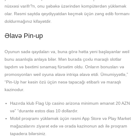
nüsxəsi varifr?n, onu şəbəkə üzərindən kompüterdən yükləmək
olar. Rəsmi saytda qeydiyyatdan keçmək üçün zəng edib formanı
doldurmağınız kifayətdir.
Əlavə Pin-up
Oyunun sadə qaydaları va, buna görə hətta yeni başlayanlar weil
bunu asanlıqla anlaya bilər. Mən burada çoxlu maraqlı slotlar
tapdım və bəxtimi sınamaq fürsətim oldu. Onların bonusları və
promosyonları weil oyuna əlavə intriqa əlavə etdi. Ümumiyyətlə,”
“Pin-Up hər kəsin özü üçün nəsə tapacağı etibarlı və maraqlı
kazinodur.
Hazırda klub Flag Up casino arizona minimum əmanət 20 AZN
və” “durante estos dias 10 dollardır.
Mobil proqramı yükləmək üçün rəsmi App Store və Play Market
mağazalarını ziyarət edə və orada kazinonun adı ilə proqram
tapadera bilərsiniz.