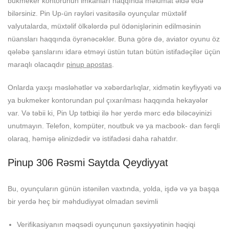
bukmeker kontorunun imkanları haqqında məlumat əldə edə
bilərsiniz. Pin Up-ün rəyləri vasitəsilə oyunçular müxtəlif
valyutalarda, müxtəlif ölkələrdə pul ödənişlərinin edilməsinin
nüansları haqqında öyrənəcəklər. Buna görə də, aviator oyunu öz
qələbə şanslarını idarə etməyi üstün tutan bütün istifadəçilər üçün
maraqlı olacaqdır
pinup apostas
.
Onlarda yaxşı məsləhətlər və xəbərdarlıqlar, xidmətin keyfiyyəti və
ya bukmeker kontorundan pul çıxarılması haqqında hekayələr
var. Və təbii ki, Pin Up tətbiqi ilə hər yerdə mərc edə biləcəyinizi
unutmayın. Telefon, kompüter, noutbuk və ya macbook- dan fərqli
olaraq, həmişə əlinizdədir və istifadəsi daha rahatdır.
Pinup 306 Rəsmi Saytda Qeydiyyat
Bu, oyunçuların günün istənilən vaxtında, yolda, işdə və ya başqa
bir yerdə heç bir məhdudiyyət olmadan sevimli
Verifikasiyanın məqsədi oyunçunun şəxsiyyətinin həqiqi