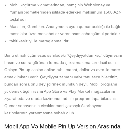
Mobil köçürmə xidmətlərindən, həmçinin WebMoney və
Yumani xidmətlərindən istifadə edərkən maksimum 1500 AZN
təşkil edir.
Məsələn, Gamblers Anonymous oyun qumar asılılığı ilə bağlı
məsələlər üzrə məsləhətlər verən əsas cahanşümul portaldır.
təhlükəsizliyi ilə maraqlanmalıdır.
Bunu etmək üçün əsas səhifədəki “Qeydiyyatdan keç” düyməsini
basın və sonra görünən formada şəxsi məlumatları daxil edin.
Onlayn Pin-up casino online rubl, manat, dollar və avro ilə mərc
etmək imkanı verir. Qeydiyyat zamanı valyutanı seçə bilərsiniz,
bundan sonra onu dəyişdirmək mümkün deyil. Mobil proqramı
yükləmək üçün rəsmi App Store və Play Market mağazalarını
ziyarət edə və orada kazinonun adı ilə proqram tapa bilərsiniz.
Qumar sənayesinin çiçəklənməsi çoxsaylı Azərbaycan
kazinolarının yaranmasına səbəb olub.
Mobil App Və Mobile Pin Up Version Arasında