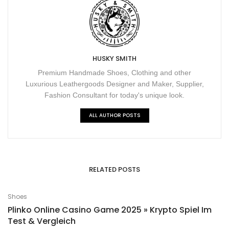
HUSKY SMITH
Premium Handmade Shoes, Clothing and other
Luxurious Leathergoods Designer and Maker, Supplier,
Fashion Consultant for today's unique look.
ALL AUTHOR POSTS
RELATED POSTS
Shoes
Plinko Online Casino Game 2025 » Krypto Spiel Im
Test & Vergleich