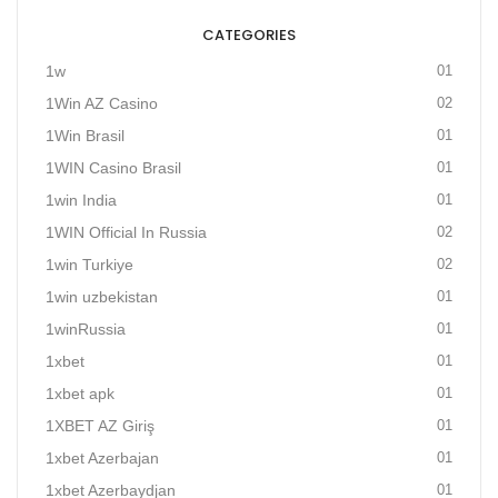
CATEGORIES
1w
01
1Win AZ Casino
02
1Win Brasil
01
1WIN Casino Brasil
01
1win India
01
1WIN Official In Russia
02
1win Turkiye
02
1win uzbekistan
01
1winRussia
01
1xbet
01
1xbet apk
01
1XBET AZ Giriş
01
1xbet Azerbajan
01
1xbet Azerbaydjan
01