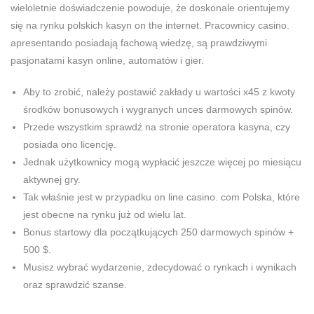
wieloletnie doświadczenie powoduje, że doskonale orientujemy
się na rynku polskich kasyn on the internet. Pracownicy casino.
apresentando posiadają fachową wiedzę, są prawdziwymi
pasjonatami kasyn online, automatów i gier.
Aby to zrobić, należy postawić zakłady u wartości x45 z kwoty
środków bonusowych i wygranych unces darmowych spinów.
Przede wszystkim sprawdź na stronie operatora kasyna, czy
posiada ono licencję.
Jednak użytkownicy mogą wypłacić jeszcze więcej po miesiącu
aktywnej gry.
Tak właśnie jest w przypadku on line casino. com Polska, które
jest obecne na rynku już od wielu lat.
Bonus startowy dla początkujących 250 darmowych spinów +
500 $.
Musisz wybrać wydarzenie, zdecydować o rynkach i wynikach
oraz sprawdzić szanse.