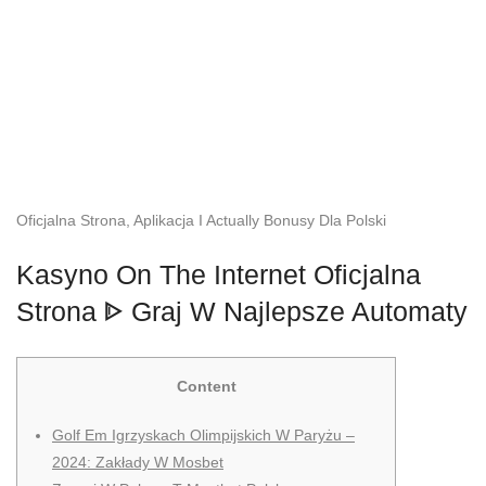
Oficjalna Strona, Aplikacja I Actually Bonusy Dla Polski
Kasyno On The Internet Oficjalna
Strona ᐈ Graj W Najlepsze Automaty
Content
Golf Em Igrzyskach Olimpijskich W Paryżu –
2024: Zakłady W Mosbet