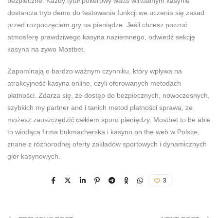
bezpieczne. Każdy tytuł pokerowy watts wirtualnym kasynie
dostarcza tryb demo do testowania funkcji we uczenia się zasad
przed rozpoczęciem gry na pieniądze. Jeśli chcesz poczuć
atmosferę prawdziwego kasyna naziemnego, odwiedź sekcję
kasyna na żywo Mostbet.
Zapominają o bardzo ważnym czynniku, który wpływa na
atrakcyjność kasyna online, czyli oferowanych metodach
płatności. Zdarza się, że dostęp do bezpiecznych, nowoczesnych,
szybkich my partner and i tanich metod płatności sprawa, że
możesz zaoszczędzić całkiem sporo pieniędzy. Mostbet to be able
to wiodąca firma bukmacherska i kasyno on the web w Polsce,
znane z różnorodnej oferty zakładów sportowych i dynamicznych
gier kasynowych.
3