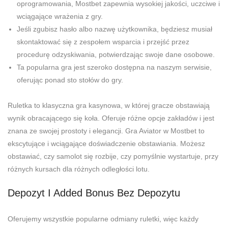
oprogramowania, Mostbet zapewnia wysokiej jakości, uczciwe i
wciągające wrażenia z gry.
Jeśli zgubisz hasło albo nazwę użytkownika, będziesz musiał
skontaktować się z zespołem wsparcia i przejść przez
procedurę odzyskiwania, potwierdzając swoje dane osobowe.
Ta popularna gra jest szeroko dostępna na naszym serwisie,
oferując ponad sto stołów do gry.
Ruletka to klasyczna gra kasynowa, w której gracze obstawiają
wynik obracającego się koła. Oferuje różne opcje zakładów i jest
znana ze swojej prostoty i elegancji. Gra Aviator w Mostbet to
ekscytujące i wciągające doświadczenie obstawiania. Możesz
obstawiać, czy samolot się rozbije, czy pomyślnie wystartuje, przy
różnych kursach dla różnych odległości lotu.
Depozyt I Added Bonus Bez Depozytu
Oferujemy wszystkie popularne odmiany ruletki, więc każdy