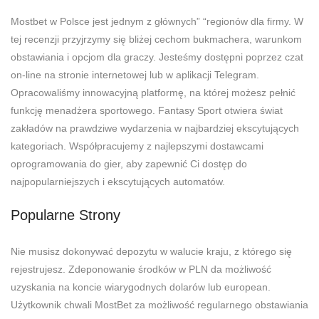
Mostbet w Polsce jest jednym z głównych” “regionów dla firmy. W
tej recenzji przyjrzymy się bliżej cechom bukmachera, warunkom
obstawiania i opcjom dla graczy. Jesteśmy dostępni poprzez czat
on-line na stronie internetowej lub w aplikacji Telegram.
Opracowaliśmy innowacyjną platformę, na której możesz pełnić
funkcję menadżera sportowego. Fantasy Sport otwiera świat
zakładów na prawdziwe wydarzenia w najbardziej ekscytujących
kategoriach. Współpracujemy z najlepszymi dostawcami
oprogramowania do gier, aby zapewnić Ci dostęp do
najpopularniejszych i ekscytujących automatów.
Popularne Strony
Nie musisz dokonywać depozytu w walucie kraju, z którego się
rejestrujesz. Zdeponowanie środków w PLN da możliwość
uzyskania na koncie wiarygodnych dolarów lub european.
Użytkownik chwali MostBet za możliwość regularnego obstawiania