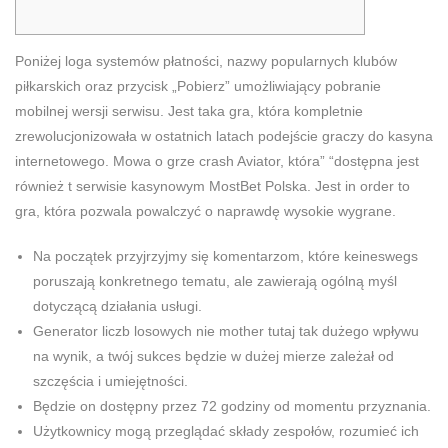
Poniżej loga systemów płatności, nazwy popularnych klubów
piłkarskich oraz przycisk „Pobierz” umożliwiający pobranie
mobilnej wersji serwisu. Jest taka gra, która kompletnie
zrewolucjonizowała w ostatnich latach podejście graczy do kasyna
internetowego. Mowa o grze crash Aviator, która” “dostępna jest
również t serwisie kasynowym MostBet Polska. Jest in order to
gra, która pozwala powalczyć o naprawdę wysokie wygrane.
Na początek przyjrzyjmy się komentarzom, które keineswegs
poruszają konkretnego tematu, ale zawierają ogólną myśl
dotyczącą działania usługi.
Generator liczb losowych nie mother tutaj tak dużego wpływu
na wynik, a twój sukces będzie w dużej mierze zależał od
szczęścia i umiejętności.
Będzie on dostępny przez 72 godziny od momentu przyznania.
Użytkownicy mogą przeglądać składy zespołów, rozumieć ich