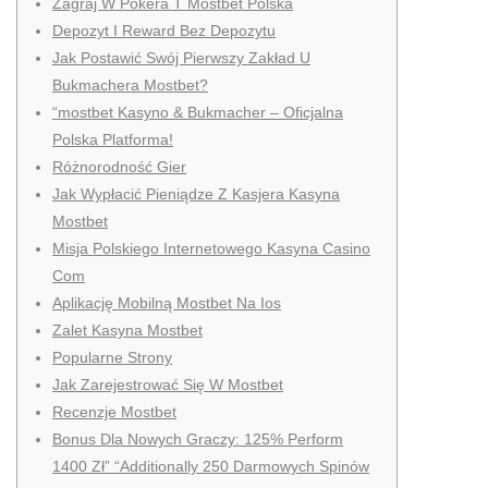
Zagraj W Pokera T Mostbet Polska
Depozyt I Reward Bez Depozytu
Jak Postawić Swój Pierwszy Zakład U
Bukmachera Mostbet?
“mostbet Kasyno & Bukmacher – Oficjalna
Polska Platforma!
Różnorodność Gier
Jak Wypłacić Pieniądze Z Kasjera Kasyna
Mostbet
Misja Polskiego Internetowego Kasyna Casino
Com
Aplikację Mobilną Mostbet Na Ios
Zalet Kasyna Mostbet
Popularne Strony
Jak Zarejestrować Się W Mostbet
Recenzje Mostbet
Bonus Dla Nowych Graczy: 125% Perform
1400 Zł” “Additionally 250 Darmowych Spinów