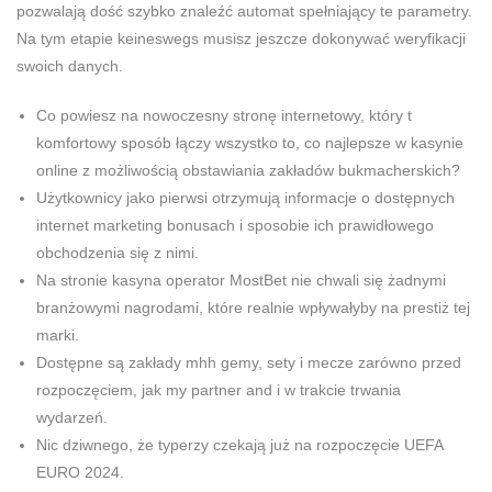
pozwalają dość szybko znaleźć automat spełniający te parametry.
Na tym etapie keineswegs musisz jeszcze dokonywać weryfikacji
swoich danych.
Co powiesz na nowoczesny stronę internetowy, który t
komfortowy sposób łączy wszystko to, co najlepsze w kasynie
online z możliwością obstawiania zakładów bukmacherskich?
Użytkownicy jako pierwsi otrzymują informacje o dostępnych
internet marketing bonusach i sposobie ich prawidłowego
obchodzenia się z nimi.
Na stronie kasyna operator MostBet nie chwali się żadnymi
branżowymi nagrodami, które realnie wpływałyby na prestiż tej
marki.
Dostępne są zakłady mhh gemy, sety i mecze zarówno przed
rozpoczęciem, jak my partner and i w trakcie trwania
wydarzeń.
Nic dziwnego, że typerzy czekają już na rozpoczęcie UEFA
EURO 2024.