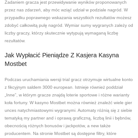
Zadaniem gracza jest przewidywanie wyników proponowanych
przez nas zdarzeń, aby móc wziąć udział w podziale nagród. W
przypadku poprawnego wskazania wszystkich rezultatów możesz
zdobyć całkowitą pulę nagród. Wymiar sumy wygranych zależy od
liczby graczy, którzy skutecznie wytypują wymaganą liczbę
rezultatów.
Jak Wypłacić Pieniądze Z Kasjera Kasyna
Mostbet
Podczas uruchamiania wersji trial gracz otrzymuje wirtualne konto
z fikcyjnym saldem 3000 european. Istnieje również poddział
„Inne”, w którym gracze znajdą loterie sportowe i różne warianty
koła fortuny. W kasyno Mostbet można również znaleźć wiele gier
unces natychmiastowymi wygranymi. Automaty różnią się z siebie
tematyką my partner and i oprawą graficzną, liczbą linii i bębnów,
obecnością różnych bonusów i jackpotów, a new także
producentem. Na stronie Mostbet są dostępne filtry, które