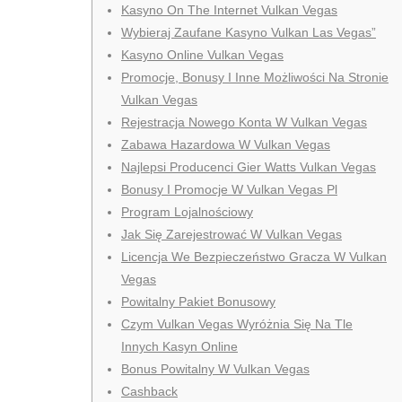
Kasyno On The Internet Vulkan Vegas
Wybieraj Zaufane Kasyno Vulkan Las Vegas”
Kasyno Online Vulkan Vegas
Promocje, Bonusy I Inne Możliwości Na Stronie
Vulkan Vegas
Rejestracja Nowego Konta W Vulkan Vegas
Zabawa Hazardowa W Vulkan Vegas
Najlepsi Producenci Gier Watts Vulkan Vegas
Bonusy I Promocje W Vulkan Vegas Pl
Program Lojalnościowy
Jak Się Zarejestrować W Vulkan Vegas
Licencja We Bezpieczeństwo Gracza W Vulkan
Vegas
Powitalny Pakiet Bonusowy
Czym Vulkan Vegas Wyróżnia Się Na Tle
Innych Kasyn Online
Bonus Powitalny W Vulkan Vegas
Cashback