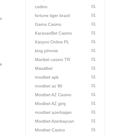
csdino
01
fortune tiger brazil
01
an
Gama Casino
01
KaravanBet Casino
01
Kasyno Online PL
01
king johnnie
01
Maribet casino TR
01
ne
Masalbet
01
mostbet apk
01
mostbet az 90
01
Mostbet AZ Casino
01
Mostbet AZ giriş
01
mostbet azerbaijan
01
z
Mostbet Azerbaycan
01
Mostbet Casino
01