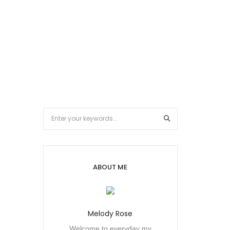
ABOUT ME
Melody Rose
Welcome to everyday my