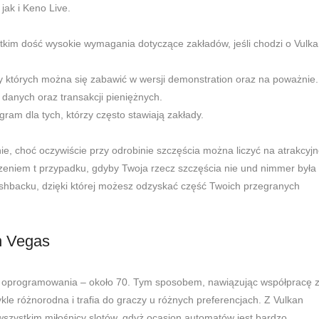
 jak i Keno Live.
kim dość wysokie wymagania dotyczące zakładów, jeśli chodzi o Vulk
zy których można się zabawić w wersji demonstration oraz na poważnie.
danych oraz transakcji pieniężnych.
ram dla tych, którzy często stawiają zakłady.
nie, choć oczywiście przy odrobinie szczęścia można liczyć na atrakcyj
zeniem t przypadku, gdyby Twoja rzecz szczęścia nie und nimmer była
ashbacku, dzięki której możesz odzyskać część Twoich przegranych
n Vegas
ów oprogramowania – około 70. Tym sposobem, nawiązując współpracę 
ykle różnorodna i trafia do graczy u różnych preferencjach. Z Vulkan
szystkim miłośnicy slotów, gdyż ocasion automatów jest bardzo