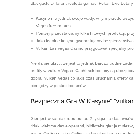
Blackjack, Different roulette games, Poker, Live Lotery,
Kasyno ma jednak swoje wady, w tym przede wszyst
Vegas free rotates.
Poniżej przedstawiamy kilka hitowych produkcji, pr
Jako legalne kasyno gwarantujemy bezpieczeństwo 
Vulkan Las vegas Casino przygotował specjalny prog
Nie da się ukryć, że jest to jednak bardzo trudne zada
profity w Vulkan Vegas. Cashback bonusy są ubezpiec
dobra. Vulkan Vegas co jakiś czas uruchamia oferty c
pieniędzy w postaci bonusów.
Bezpieczna Gra W Kasynie” “vulka
Gier jest w sumie grubo ponad 2 tysiące, a dostawc
tidak wieloma deweloperami, biblioteka gier jest niezw
Vegas On line casino Online zadowoleni będą przede w