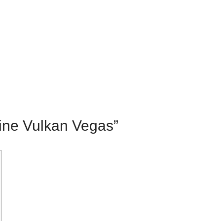
ine Vulkan Vegas”