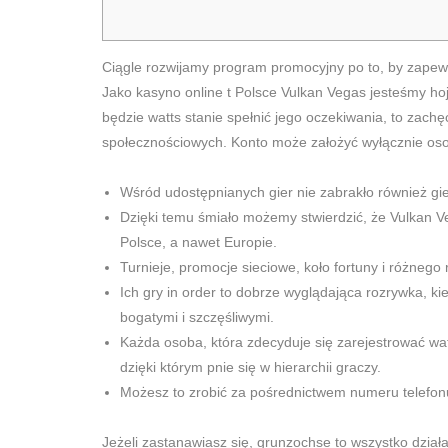
Ciągle rozwijamy program promocyjny po to, by zapew
Jako kasyno online t Polsce Vulkan Vegas jesteśmy hoj
będzie watts stanie spełnić jego oczekiwania, to zachę
społecznościowych. Konto może założyć wyłącznie oso
Wśród udostępnianych gier nie zabrakło również gier
Dzięki temu śmiało możemy stwierdzić, że Vulkan Ve
Polsce, a nawet Europie.
Turnieje, promocje sieciowe, koło fortuny i różnego
Ich gry in order to dobrze wyglądająca rozrywka, k
bogatymi i szczęśliwymi.
Każda osoba, która zdecyduje się zarejestrować wa
dzięki którym pnie się w hierarchii graczy.
Możesz to zrobić za pośrednictwem numeru telefonu
Jeżeli zastanawiasz się, grunzochse to wszystko dział