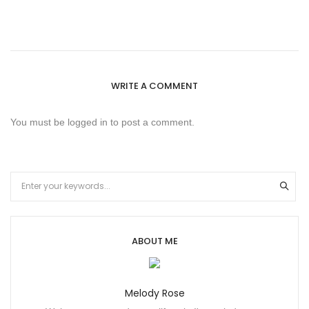
WRITE A COMMENT
You must be
logged in
to post a comment.
ABOUT ME
Melody Rose