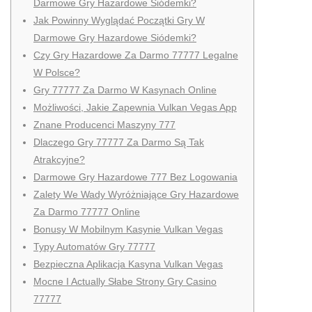
Darmowe Gry Hazardowe Siódemki?
Jak Powinny Wyglądać Początki Gry W
Darmowe Gry Hazardowe Siódemki?
Czy Gry Hazardowe Za Darmo 77777 Legalne
W Polsce?
Gry 77777 Za Darmo W Kasynach Online
Możliwości, Jakie Zapewnia Vulkan Vegas App
Znane Producenci Maszyny 777
Dlaczego Gry 77777 Za Darmo Są Tak
Atrakcyjne?
Darmowe Gry Hazardowe 777 Bez Logowania
Zalety We Wady Wyróżniające Gry Hazardowe
Za Darmo 77777 Online
Bonusy W Mobilnym Kasynie Vulkan Vegas
Typy Automatów Gry 77777
Bezpieczna Aplikacja Kasyna Vulkan Vegas
Mocne I Actually Słabe Strony Gry Casino
77777