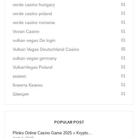
verde casino hungary
01
verde casino poland
01
verde casino romania
01
Vovan Casino
01
vulkan vegas De login
01
Vulkan Vegas Deutschland Casino
05
vulkan vegas germany
01
VulkanVegas Poland
01
казино
01
Комета Казино
01
Швеция
01
POPULAR POST
Plinko Online Casino Game 2025 » Krypto…