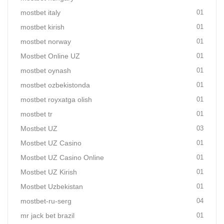
mostbet italy
01
mostbet kirish
01
mostbet norway
01
Mostbet Online UZ
01
mostbet oynash
01
mostbet ozbekistonda
01
mostbet royxatga olish
01
mostbet tr
01
Mostbet UZ
03
Mostbet UZ Casino
01
Mostbet UZ Casino Online
01
Mostbet UZ Kirish
01
Mostbet Uzbekistan
01
mostbet-ru-serg
04
mr jack bet brazil
01