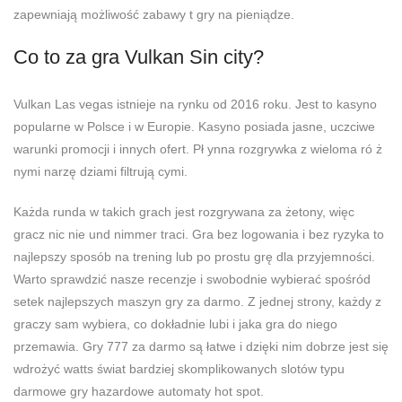
zapewniają możliwość zabawy t gry na pieniądze.
Co to za gra Vulkan Sin city?
Vulkan Las vegas istnieje na rynku od 2016 roku. Jest to kasyno
popularne w Polsce i w Europie. Kasyno posiada jasne, uczciwe
warunki promocji i innych ofert. Pł ynna rozgrywka z wieloma ró ż
nymi narzę dziami filtrują cymi.
Każda runda w takich grach jest rozgrywana za żetony, więc
gracz nic nie und nimmer traci. Gra bez logowania i bez ryzyka to
najlepszy sposób na trening lub po prostu grę dla przyjemności.
Warto sprawdzić nasze recenzje i swobodnie wybierać spośród
setek najlepszych maszyn gry za darmo. Z jednej strony, każdy z
graczy sam wybiera, co dokładnie lubi i jaka gra do niego
przemawia. Gry 777 za darmo są łatwe i dzięki nim dobrze jest się
wdrożyć watts świat bardziej skomplikowanych slotów typu
darmowe gry hazardowe automaty hot spot.