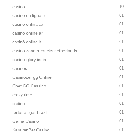
casino
10
casino en ligne fr
01
casino onlina ca
01
casino online ar
01
casinò online it
01
casino zonder crucks netherlands
01
casino-glory india
01
casinos
01
Casinozer gg Online
01
Cbet GG Cassino
01
crazy time
01
csdino
01
fortune tiger brazil
01
Gama Casino
01
KaravanBet Casino
01