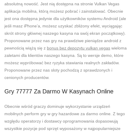
absolutną nowość. Jest nią dostępna na stronie Vulkan Vegas
aplikacja mobilna, którą możesz pobrać i zainstalować. Obecnie
jest ona dostępna jedynie dla użytkowników systemu Android (ale
jeśli masz iPhone’a, możesz uzyskać zbliżony efekt, wyciągając
skrót strony głównej naszego kasyna na swój ekran początkowy).
Proponowane przez nas gry na prawdziwe pieniądze android z
pewnością wiążą się z
bonus bez depozytu vulkan vegas
wieloma
zaletami dla klientów naszego kasyna. Są to wersje demo, które
możesz wypróbować bez ryzyka stawiania realnych zakładów.
Proponowane przez nas sloty pochodzą z sprawdzonych i
cenionych producentów.
Gry 77777 Za Darmo W Kasynach Online
Obecnie wśród graczy dominuje wykorzystanie urządzeń
mobilnych perform gry w gry hazardowe za darmo online. Z tego
względu operatorzy i dostawcy oprogramowania dopasowują
wszystkie pozycje pod sprzęt wyposażony w najpopularniejsze