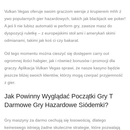
Vulkan Vegas oferuje swoim graczom wersje z krupierem mhh ż
ywo popularnych gier hazardowych, takich jak blackjack we poker!
A jeś li nie lubisz automató w perform gry, zawsze masz do
dyspozycji ruletkę – z europejskimi stoł ami i amerykań skimi
odmianami, takimi jak koś ci czy bakarat.
Od tego momentu można cieszyć się dostępem carry out
ogromnej ilości habgier, jak i również bonusów i promocji dla
graczy. Aplikacja Vulkan Vegas sprawi, że nasze kasyno będzie
jeszcze bliżej swoich klientów, którzy mogą czerpać przyjemność
z gier.
Jak Powinny Wyglądać Początki Gry T
Darmowe Gry Hazardowe Siódemki?
Gry maszyny za darmo cechują się losowością, dlatego
keineswegs istnieją żadne skuteczne strategie, które pozwalają