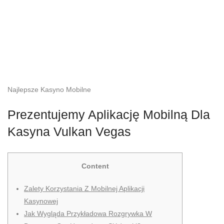
Najlepsze Kasyno Mobilne
Prezentujemy Aplikację Mobilną Dla
Kasyna Vulkan Vegas
Content
Zalety Korzystania Z Mobilnej Aplikacji
Kasynowej
Jak Wygląda Przykładowa Rozgrywka W