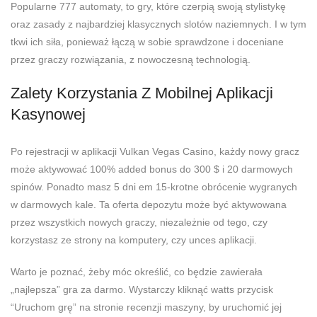
Popularne 777 automaty, to gry, które czerpią swoją stylistykę
oraz zasady z najbardziej klasycznych slotów naziemnych. I w tym
tkwi ich siła, ponieważ łączą w sobie sprawdzone i doceniane
przez graczy rozwiązania, z nowoczesną technologią.
Zalety Korzystania Z Mobilnej Aplikacji
Kasynowej
Po rejestracji w aplikacji Vulkan Vegas Casino, każdy nowy gracz
może aktywować 100% added bonus do 300 $ i 20 darmowych
spinów. Ponadto masz 5 dni em 15-krotne obrócenie wygranych
w darmowych kale. Ta oferta depozytu może być aktywowana
przez wszystkich nowych graczy, niezależnie od tego, czy
korzystasz ze strony na komputery, czy unces aplikacji.
Warto je poznać, żeby móc określić, co będzie zawierała
„najlepsza” gra za darmo. Wystarczy kliknąć watts przycisk
“Uruchom grę” na stronie recenzji maszyny, by uruchomić jej