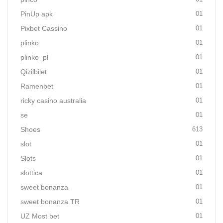
PinUp apk
01
Pixbet Cassino
01
plinko
01
plinko_pl
01
Qizilbilet
01
Ramenbet
01
ricky casino australia
01
se
01
Shoes
613
slot
01
Slots
01
slottica
01
sweet bonanza
01
sweet bonanza TR
01
UZ Most bet
01