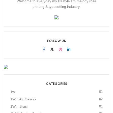
Welcome to everyday my lifestyle I'm melody rose
printing & typesetting industry.
FOLLOW US
CATEGORIES
1w
01
1Win AZ Casino
02
1Win Brasil
01