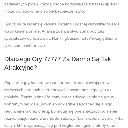
zadawanych pytań. Każda osoba korzystająca z naszej aplikacji
może być spokojna o swoje bezpieczeństwo.
Spójrz na tę recenzję kasyna Betamo i poznaj wszystkie zalety i
wady kasyna online. Analiza została stworzona poprzez
specjalistów od hazardu z RankingCasino, tote? uwzględniono
tylko cenne informacje.
Dlaczego Gry 77777 Za Darmo Są Tak
Atrakcyjne?
Popularne gry hazardowe za darmo online pojawiają się we
wszystkich stronach internetowych kasyna bez depozytu dla
polaków. Zanim jednak?e dany gracz zdecyduje się na grę w
wybranym serwisie, powinien dokładnie zapoznać się z jego
regulaminem oraz ofertą, bo mogą się one znacząco od siebie
różnić, dając różne warunki do zabawy. Nasi eksperci wybrali kilka
kasyn, które wyróżniają się pod względem ogólnej oferty oraz