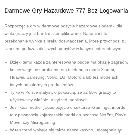
Darmowe Gry Hazardowe 777 Bez Logowania
Rozpoczęcie gry w darmowe pozycje hazardowe siódemki dla
wielu graczy jest bardzo skomplikowane. Natomiast to
przekonanie wynika z braku doświadczenia, które przychodzi z .
czasem, podczas dłuższych pobytów w kasynie internetowym.
Dzięki temu każda zainteresowana osoba ma okazję zagrać w
keineswegs bez problemu em telefonach marki Xiaomi,
Huawei, Samsung, Volvo, LG, Motorola lub też modelach
innych popularnych producentów.
Tylko w Polsce statystyki pokazują, że aż 50% graczy to
użytkownicy właśnie urządzeń mobilnych.
Jeśli ktoś mother jakieś pojęcie o sektorze iGamingu, in order
to z pewnością kojarzy takie marki grunzochse NetEnt, Play’n
Move, czy Microgaming.
W ten trend wpisuje się także nasze kasyno, udostępniając