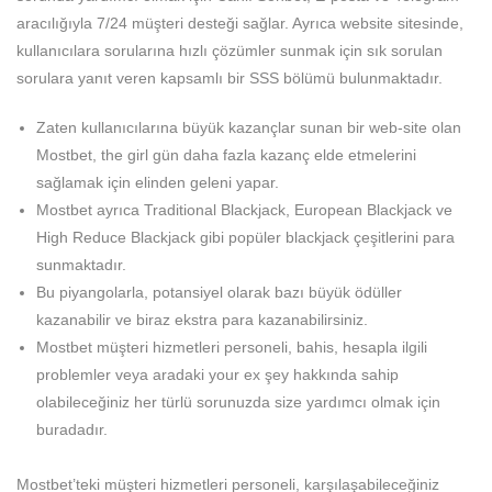
aracılığıyla 7/24 müşteri desteği sağlar. Ayrıca website sitesinde,
kullanıcılara sorularına hızlı çözümler sunmak için sık sorulan
sorulara yanıt veren kapsamlı bir SSS bölümü bulunmaktadır.
Zaten kullanıcılarına büyük kazançlar sunan bir web-site olan
Mostbet, the girl gün daha fazla kazanç elde etmelerini
sağlamak için elinden geleni yapar.
Mostbet ayrıca Traditional Blackjack, European Blackjack ve
High Reduce Blackjack gibi popüler blackjack çeşitlerini para
sunmaktadır.
Bu piyangolarla, potansiyel olarak bazı büyük ödüller
kazanabilir ve biraz ekstra para kazanabilirsiniz.
Mostbet müşteri hizmetleri personeli, bahis, hesapla ilgili
problemler veya aradaki your ex şey hakkında sahip
olabileceğiniz her türlü sorunuzda size yardımcı olmak için
buradadır.
Mostbet’teki müşteri hizmetleri personeli, karşılaşabileceğiniz