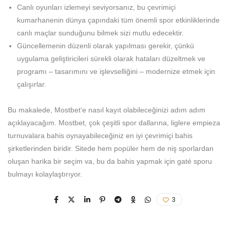
Canlı oyunları izlemeyi seviyorsanız, bu çevrimiçi
kumarhanenin dünya çapındaki tüm önemli spor etkinliklerinde
canlı maçlar sunduğunu bilmek sizi mutlu edecektir.
Güncellemenin düzenli olarak yapılması gerekir, çünkü
uygulama geliştiricileri sürekli olarak hataları düzeltmek ve
programı – tasarımını ve işlevselliğini – modernize etmek için
çalışırlar.
Bu makalede, Mostbet‘e nasıl kayıt olabileceğinizi adım adım
açıklayacağım. Mostbet, çok çeşitli spor dallarına, liglere empieza
turnuvalara bahis oynayabileceğiniz en iyi çevrimiçi bahis
şirketlerinden biridir. Sitede hem popüler hem de niş sporlardan
oluşan harika bir seçim va, bu da bahis yapmak için gaté sporu
bulmayı kolaylaştırıyor.
3