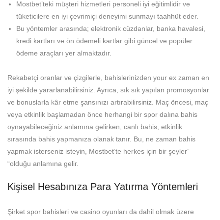
Mostbet’teki müşteri hizmetleri personeli iyi eğitimlidir ve
tüketicilere en iyi çevrimiçi deneyimi sunmayı taahhüt eder.
Bu yöntemler arasında; elektronik cüzdanlar, banka havalesi,
kredi kartları ve ön ödemeli kartlar gibi güncel ve popüler
ödeme araçları yer almaktadır.
Rekabetçi oranlar ve çizgilerle, bahislerinizden your ex zaman en
iyi şekilde yararlanabilirsiniz. Ayrıca, sık sık yapılan promosyonlar
ve bonuslarla kâr etme şansınızı artırabilirsiniz. Maç öncesi, maç
veya etkinlik başlamadan önce herhangi bir spor dalına bahis
oynayabileceğiniz anlamına gelirken, canlı bahis, etkinlik
sırasında bahis yapmanıza olanak tanır. Bu, ne zaman bahis
yapmak isterseniz isteyin, Mostbet’te herkes için bir şeyler”
“olduğu anlamına gelir.
Kişisel Hesabınıza Para Yatırma Yöntemleri
Şirket spor bahisleri ve casino oyunları da dahil olmak üzere