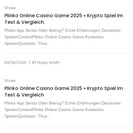
Shoes
Plinko Online Casino Game 2025 » Krypto Spiel Im
Test & Vergleich
Plinko App Seriös Oder Betrug? Echte Erfahrungen Deutscher
SpielerContentPlinko Online Casino Game Kostenlos
SpielenQuickwin: Thus...
|
04/04/2025
BY
Husky Smith
Shoes
Plinko Online Casino Game 2025 » Krypto Spiel Im
Test & Vergleich
Plinko App Seriös Oder Betrug? Echte Erfahrungen Deutscher
SpielerContentPlinko Online Casino Game Kostenlos
SpielenQuickwin: Thus...