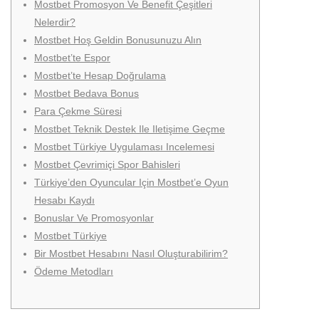
Mostbet Promosyon Ve Benefit Çeşitleri
Nelerdir?
Mostbet Hoş Geldin Bonusunuzu Alın
Mostbet’te Espor
Mostbet’te Hesap Doğrulama
Mostbet Bedava Bonus
Para Çekme Süresi
Mostbet Teknik Destek Ile Iletişime Geçme
Mostbet Türkiye Uygulaması Incelemesi
Mostbet Çevrimiçi Spor Bahisleri
Türkiye’den Oyuncular Için Mostbet’e Oyun
Hesabı Kaydı
Bonuslar Ve Promosyonlar
Mostbet Türkiye
Bir Mostbet Hesabını Nasıl Oluşturabilirim?
Ödeme Metodları