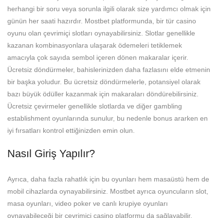
herhangi bir soru veya sorunla ilgili olarak size yardımcı olmak için
günün her saati hazırdır. Mostbet platformunda, bir tür casino
oyunu olan çevrimiçi slotları oynayabilirsiniz. Slotlar genellikle
kazanan kombinasyonlara ulaşarak ödemeleri tetiklemek
amacıyla çok sayıda sembol içeren dönen makaralar içerir.
Ücretsiz döndürmeler, bahislerinizden daha fazlasını elde etmenin
bir başka yoludur. Bu ücretsiz döndürmelerle, potansiyel olarak
bazı büyük ödüller kazanmak için makaraları döndürebilirsiniz.
Ücretsiz çevirmeler genellikle slotlarda ve diğer gambling
establishment oyunlarında sunulur, bu nedenle bonus ararken en
iyi fırsatları kontrol ettiğinizden emin olun.
Nasıl Giriş Yapılır?
Ayrıca, daha fazla rahatlık için bu oyunları hem masaüstü hem de
mobil cihazlarda oynayabilirsiniz. Mostbet ayrıca oyuncuların slot,
masa oyunları, video poker ve canlı krupiye oyunları
oynayabileceği bir çevrimiçi casino platformu da sağlayabilir.