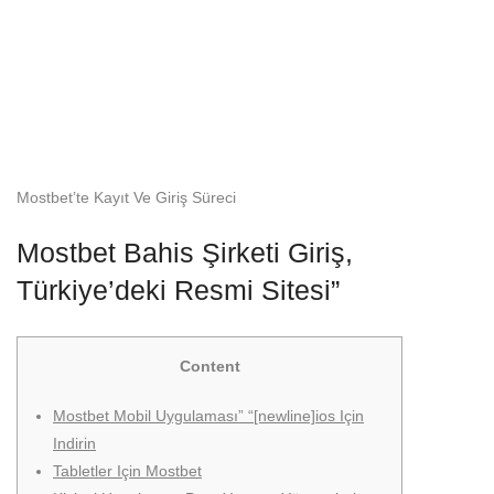
Mostbet’te Kayıt Ve Giriş Süreci
Mostbet Bahis Şirketi Giriş,
Türkiye’deki Resmi Sitesi”
Content
Mostbet Mobil Uygulaması” “[newline]ios Için
Indirin
Tabletler Için Mostbet