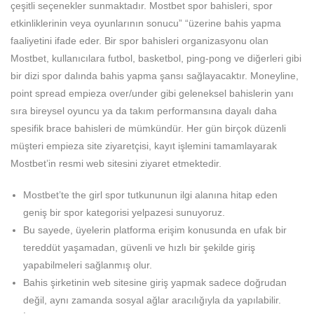
çeşitli seçenekler sunmaktadır. Mostbet spor bahisleri, spor
etkinliklerinin veya oyunlarının sonucu” “üzerine bahis yapma
faaliyetini ifade eder. Bir spor bahisleri organizasyonu olan
Mostbet, kullanıcılara futbol, basketbol, ping-pong ve diğerleri gibi
bir dizi spor dalında bahis yapma şansı sağlayacaktır. Moneyline,
point spread empieza over/under gibi geleneksel bahislerin yanı
sıra bireysel oyuncu ya da takım performansına dayalı daha
spesifik brace bahisleri de mümkündür. Her gün birçok düzenli
müşteri empieza site ziyaretçisi, kayıt işlemini tamamlayarak
Mostbet’in resmi web sitesini ziyaret etmektedir.
Mostbet’te the girl spor tutkununun ilgi alanına hitap eden
geniş bir spor kategorisi yelpazesi sunuyoruz.
Bu sayede, üyelerin platforma erişim konusunda en ufak bir
tereddüt yaşamadan, güvenli ve hızlı bir şekilde giriş
yapabilmeleri sağlanmış olur.
Bahis şirketinin web sitesine giriş yapmak sadece doğrudan
değil, aynı zamanda sosyal ağlar aracılığıyla da yapılabilir.