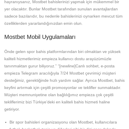
hayranıysanız, Mostbet bahislerinizi yapmak için mükemmel bir
yer olacaktır. Bunlar Mostbet tarafından sunulan avantajlardan
sadece bazılarıdır, bu nedenle bahislerinizi oynarken mevcut tüm
özelliklerden yararlandığınızdan emin olun.
Mostbet Mobil Uygulamaları
Önde gelen spor bahis platformlarından biri olmaktan ve yüksek
kaliteli hizmetlerimiz empieza kullanıcı dostu arayüzümüzle
tanınmaktan gurur biliyoruz.” “[newline]Canlı sohbet, e-posta
empieza Telegram aracılığıyla 7/24 Mostbet çevrimiçi müşteri
desteğimiz, gerektiğinde hızlı yardım sağlar. Ayrıca Mostbet, bahis
keyfini artırmak için çeşitli promosyonlar ve teklifler sunmaktadır.
Müşteri memnuniyetine olan bağlılığımız empieza çok çeşitli
tekliflerimiz bizi Türkiye’deki en kaliteli bahis hizmeti haline
getiriyor.
Bir spor bahisleri organizasyonu olan Mostbet, kullanıcılara