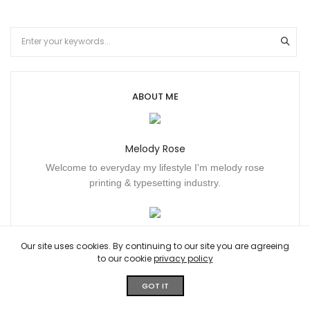
ABOUT ME
Melody Rose
Welcome to everyday my lifestyle I'm melody rose
printing & typesetting industry.
Our site uses cookies. By continuing to our site you are agreeing
to our cookie
privacy policy
FOLLOW US
GOT IT