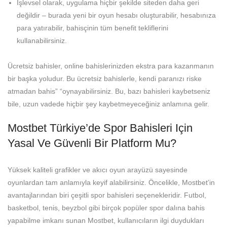
İşlevsel olarak, uygulama hiçbir şekilde siteden daha geri
değildir – burada yeni bir oyun hesabı oluşturabilir, hesabınıza
para yatırabilir, bahisçinin tüm benefit tekliflerini
kullanabilirsiniz.
Ücretsiz bahisler, online bahislerinizden ekstra para kazanmanın
bir başka yoludur. Bu ücretsiz bahislerle, kendi paranızı riske
atmadan bahis” “oynayabilirsiniz. Bu, bazı bahisleri kaybetseniz
bile, uzun vadede hiçbir şey kaybetmeyeceğiniz anlamına gelir.
Mostbet Türkiye’de Spor Bahisleri Için
Yasal Ve Güvenli Bir Platform Mu?
Yüksek kaliteli grafikler ve akıcı oyun arayüzü sayesinde
oyunlardan tam anlamıyla keyif alabilirsiniz. Öncelikle, Mostbet’in
avantajlarından biri çeşitli spor bahisleri seçenekleridir. Futbol,
basketbol, tenis, beyzbol gibi birçok popüler spor dalına bahis
yapabilme imkanı sunan Mostbet, kullanıcıların ilgi duydukları