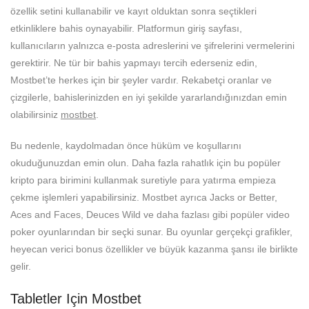
özellik setini kullanabilir ve kayıt olduktan sonra seçtikleri
etkinliklere bahis oynayabilir. Platformun giriş sayfası,
kullanıcıların yalnızca e-posta adreslerini ve şifrelerini vermelerini
gerektirir. Ne tür bir bahis yapmayı tercih ederseniz edin,
Mostbet’te herkes için bir şeyler vardır. Rekabetçi oranlar ve
çizgilerle, bahislerinizden en iyi şekilde yararlandığınızdan emin
olabilirsiniz
mostbet
.
Bu nedenle, kaydolmadan önce hüküm ve koşullarını
okuduğunuzdan emin olun. Daha fazla rahatlık için bu popüler
kripto para birimini kullanmak suretiyle para yatırma empieza
çekme işlemleri yapabilirsiniz. Mostbet ayrıca Jacks or Better,
Aces and Faces, Deuces Wild ve daha fazlası gibi popüler video
poker oyunlarından bir seçki sunar. Bu oyunlar gerçekçi grafikler,
heyecan verici bonus özellikler ve büyük kazanma şansı ile birlikte
gelir.
Tabletler Için Mostbet