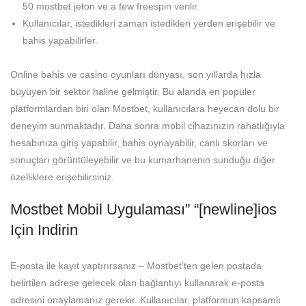
50 mostbet jeton ve a few freespin verilir.
Kullanıcılar, istedikleri zaman istedikleri yerden erişebilir ve
bahis yapabilirler.
Online bahis ve casino oyunları dünyası, son yıllarda hızla
büyüyen bir sektör haline gelmiştir. Bu alanda en popüler
platformlardan biri olan Mostbet, kullanıcılara heyecan dolu bir
deneyim sunmaktadır. Daha sonra mobil cihazınızın rahatlığıyla
hesabınıza giriş yapabilir, bahis oynayabilir, canlı skorları ve
sonuçları görüntüleyebilir ve bu kumarhanenin sunduğu diğer
özelliklere erişebilirsiniz.
Mostbet Mobil Uygulaması” “[newline]ios
Için Indirin
E-posta ile kayıt yaptırırsanız – Mostbet’ten gelen postada
belirtilen adrese gelecek olan bağlantıyı kullanarak e-posta
adresini onaylamanız gerekir. Kullanıcılar, platformun kapsamlı