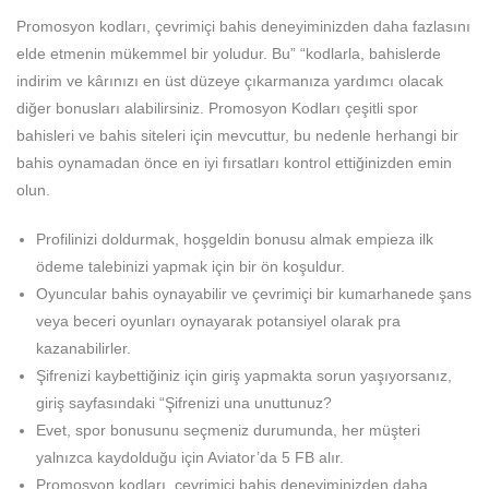
Promosyon kodları, çevrimiçi bahis deneyiminizden daha fazlasını
elde etmenin mükemmel bir yoludur. Bu” “kodlarla, bahislerde
indirim ve kârınızı en üst düzeye çıkarmanıza yardımcı olacak
diğer bonusları alabilirsiniz. Promosyon Kodları çeşitli spor
bahisleri ve bahis siteleri için mevcuttur, bu nedenle herhangi bir
bahis oynamadan önce en iyi fırsatları kontrol ettiğinizden emin
olun.
Profilinizi doldurmak, hoşgeldin bonusu almak empieza ilk
ödeme talebinizi yapmak için bir ön koşuldur.
Oyuncular bahis oynayabilir ve çevrimiçi bir kumarhanede şans
veya beceri oyunları oynayarak potansiyel olarak pra
kazanabilirler.
Şifrenizi kaybettiğiniz için giriş yapmakta sorun yaşıyorsanız,
giriş sayfasındaki “Şifrenizi una unuttunuz?
Evet, spor bonusunu seçmeniz durumunda, her müşteri
yalnızca kaydolduğu için Aviator’da 5 FB alır.
Promosyon kodları, çevrimiçi bahis deneyiminizden daha