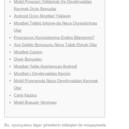
Mobil Proqram Yükləmək Və Qeydiyyatdan
Keçmək Üçün Bonuslar
Android Üçün Mostbet Yükləyin
Mostbet Tətbiq Iphone-da Necə Quraşdırmaq
Olar
Proqramını Kompüterimə Endirə Bilərəmmi?
Xoş Gəldin Bonusunu Necə Tələb Etmək Olar
Mostbet Casino
Digər Bonusları
Mostbet Yukle Azerbaycan Android
Mostbet-i Qeydiyyatdan Keçirin
Mobil Proqramda Necə Qeydiyyatdan Keçmək
Olar
Canlı Kazino
Mobil Brauzer Versiyası
Bu, oyunçulara digər şirkətlərin tətbiqləri ilə müqayisədə