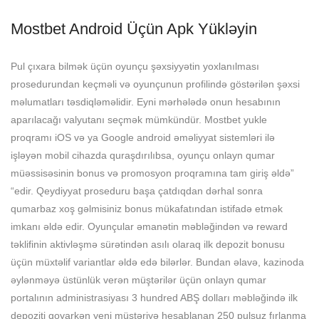
Mostbet Android Üçün Apk Yükləyin
Pul çıxara bilmək üçün oyunçu şəxsiyyətin yoxlanılması
prosedurundan keçməli və oyunçunun profilində göstərilən şəxsi
məlumatları təsdiqləməlidir. Eyni mərhələdə onun hesabının
aparılacağı valyutanı seçmək mümkündür. Mostbet yukle
proqramı iOS və ya Google android əməliyyat sistemləri ilə
işləyən mobil cihazda quraşdırılıbsa, oyunçu onlayn qumar
müəssisəsinin bonus və promosyon proqramına tam giriş əldə”
“edir. Qeydiyyat proseduru başa çatdıqdan dərhal sonra
qumarbaz xoş gəlmisiniz bonus mükafatından istifadə etmək
imkanı əldə edir. Oyunçular əmanətin məbləğindən və reward
təklifinin aktivləşmə sürətindən asılı olaraq ilk depozit bonusu
üçün müxtəlif variantlar əldə edə bilərlər. Bundan əlavə, kazinoda
əylənməyə üstünlük verən müştərilər üçün onlayn qumar
portalının administrasiyası 3 hundred ABŞ dolları məbləğində ilk
depoziti qoyarkən yeni müştəriyə hesablanan 250 pulsuz fırlanma