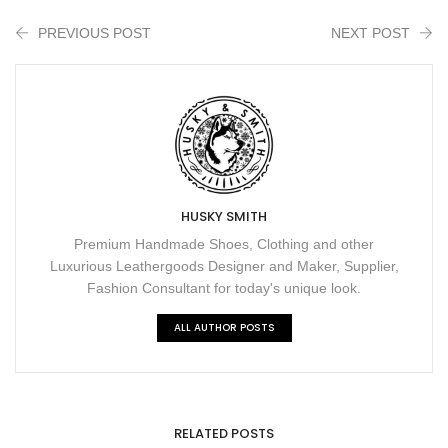
PREVIOUS POST
NEXT POST
HUSKY SMITH
Premium Handmade Shoes, Clothing and other
Luxurious Leathergoods Designer and Maker, Supplier,
Fashion Consultant for today's unique look.
ALL AUTHOR POSTS
RELATED POSTS