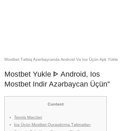
Mostbet Tətbiq Azərbaycanda Android Və Ios Üçün Apk Yüklə
Mostbet Yukle ᐈ Android, Ios
Mostbet Indir Azərbaycan Üçün”
Content
Tennis Mərcləri
İos Üçün Mostbet Quraşdırma Təlimatları