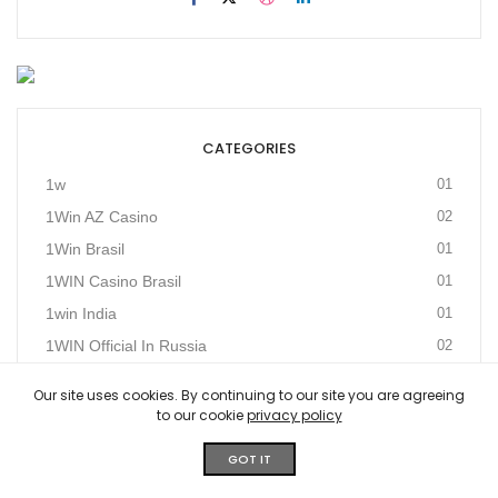
CATEGORIES
1w
01
1Win AZ Casino
02
1Win Brasil
01
1WIN Casino Brasil
01
1win India
01
1WIN Official In Russia
02
1win Turkiye
02
Our site uses cookies. By continuing to our site you are agreeing
1win uzbekistan
01
to our cookie
privacy policy
1winRussia
01
GOT IT
1xbet
01