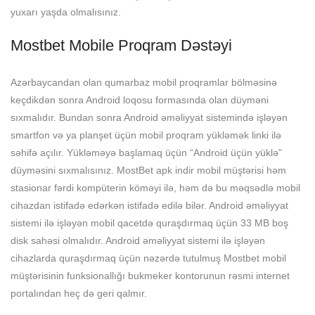
yuxarı yaşda olmalısınız.
Mostbet Mobile Proqram Dəstəyi
Azərbaycandan olan qumarbaz mobil proqramlar bölməsinə
keçdikdən sonra Android loqosu formasında olan düyməni
sıxmalıdır. Bundan sonra Android əməliyyat sistemində işləyən
smartfon və ya planşet üçün mobil proqram yükləmək linki ilə
səhifə açılır. Yükləməyə başlamaq üçün “Android üçün yüklə”
düyməsini sıxmalısınız. MostBet apk indir mobil müştərisi həm
stasionar fərdi kompüterin köməyi ilə, həm də bu məqsədlə mobil
cihazdan istifadə edərkən istifadə edilə bilər. Android əməliyyat
sistemi ilə işləyən mobil qacetdə quraşdırmaq üçün 33 MB boş
disk sahəsi olmalıdır. Android əməliyyat sistemi ilə işləyən
cihazlarda quraşdırmaq üçün nəzərdə tutulmuş Mostbet mobil
müştərisinin funksionallığı bukmeker kontorunun rəsmi internet
portalından heç də geri qalmır.