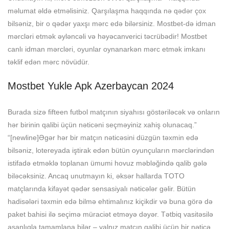
məlumat əldə etməlisiniz. Qarşılaşma haqqında nə qədər çox
bilsəniz, bir o qədər yaxşı mərc edə bilərsiniz. Mostbet-də idman
mərcləri etmək əyləncəli və həyəcanverici təcrübədir! Mostbet
canlı idman mərcləri, oyunlar oynanarkən mərc etmək imkanı
təklif edən mərc növüdür.
Mostbet Yukle Apk Azerbaycan 2024
Burada sizə fifteen futbol matçının siyahısı göstəriləcək və onların
hər birinin qalibi üçün nəticəni seçməyiniz xahiş olunacaq.”
“[newline]Əgər hər bir matçın nəticəsini düzgün təxmin edə
bilsəniz, lotereyada iştirak edən bütün oyunçuların mərclərindən
istifadə etməklə toplanan ümumi hovuz məbləğində qalib gələ
biləcəksiniz. Ancaq unutmayın ki, əksər hallarda TOTO
matçlarında kifayət qədər sensasiyalı nəticələr gəlir. Bütün
hadisələri təxmin edə bilmə ehtimalınız kiçikdir və buna görə də
paket bahisi ilə seçimə müraciət etməyə dəyər. Tətbiq vasitəsilə
asanlıqla tamamlana bilər – yalnız matçın qalibi üçün bir nəticə