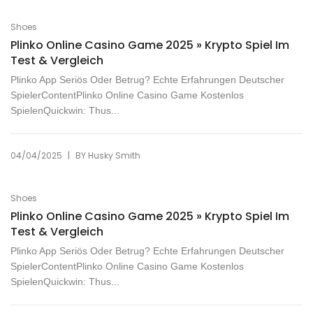
Shoes
Plinko Online Casino Game 2025 » Krypto Spiel Im
Test & Vergleich
Plinko App Seriös Oder Betrug? Echte Erfahrungen Deutscher
SpielerContentPlinko Online Casino Game Kostenlos
SpielenQuickwin: Thus...
|
04/04/2025
BY
Husky Smith
Shoes
Plinko Online Casino Game 2025 » Krypto Spiel Im
Test & Vergleich
Plinko App Seriös Oder Betrug? Echte Erfahrungen Deutscher
SpielerContentPlinko Online Casino Game Kostenlos
SpielenQuickwin: Thus...