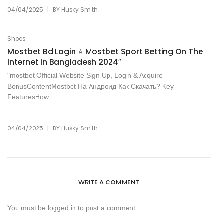
|
04/04/2025
BY
Husky Smith
Shoes
Mostbet Bd Login ⭐️ Mostbet Sport Betting On The
Internet In Bangladesh 2024″
"mostbet Official Website Sign Up, Login & Acquire
BonusContentMostbet На Андроид Как Скачать? Key
FeaturesHow...
|
04/04/2025
BY
Husky Smith
WRITE A COMMENT
You must be
logged in
to post a comment.