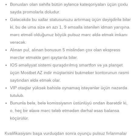
Bonusları olan səhifə bütün əyləncə kateqoriyaları üçün çoxlu
sayda promolarla doludur.
Gələcəkdə bu xallar statusunuzu artırmaq üçün dəyişdirilə bilər
ki, bu de uma sizə ən azı 1, 9 əmsalla istənilən idman yarışına
mərc etməli olduğunuz böyük pulsuz mərc əldə etmək imkanı
verəcək.
Alınan pul, alınan bonusun 5 mislindən çox olan ekspress
mərclər etməklə geri qaytarıla bilər.
IOS əməliyyat sistemi quraşdırılmış smartfon və ya planşet
üçün Mostbet AZ indir müştərisini bukmeker kontorunun rəsmi
saytından əldə etmək olar.
VIP otaqlar yüksək bahislə oynamaq istəyənlər üçün nəzərdə
tutulub.
Bununla belə, belə komissiyanın üstünlüyü ondan ibarətdir ki,
o, heç bir əlavə mərc tələb etmədən dərhal əsas balansa
köçürülür.
Kvalifikasiyanı başa vurduqdan sonra oyunçu pulsuz fırlanmalar