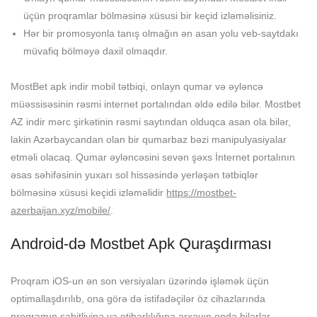
üçün proqramlar bölməsinə xüsusi bir keçid izləməlisiniz.
Hər bir promosyonla tanış olmağın ən asan yolu veb-saytdakı
müvafiq bölməyə daxil olmaqdır.
MostBet apk indir mobil tətbiqi, onlayn qumar və əyləncə
müəssisəsinin rəsmi internet portalından əldə edilə bilər. Mostbet
AZ indir mərc şirkətinin rəsmi saytından olduqca asan ola bilər,
lakin Azərbaycandan olan bir qumarbaz bəzi manipulyasiyalar
etməli olacaq. Qumar əyləncəsini sevən şəxs İnternet portalının
əsas səhifəsinin yuxarı sol hissəsində yerləşən tətbiqlər
bölməsinə xüsusi keçidi izləməlidir
https://mostbet-
azerbaijan.xyz/mobile/
.
Android-də Mostbet Apk Quraşdırması
Proqram iOS-un ən son versiyaları üzərində işləmək üçün
optimallaşdırılıb, ona görə də istifadəçilər öz cihazlarında
proqramın sabitliyinə və etibarlılığına arxayın onda bilərlər.