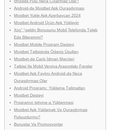
Ərizədə Pulu Necə Çıxarmaq Olar?
Android-də Mostbet Apk Quraşdırması
Mostbet Yukle Apk Azerbaycan 2024
Mostbet Android Üçün Apk Yükləyin
Xoş” “gəldin Bonusunu Mobil Telefonda Tələb
Edə Bilərəmmi?
Mostbet Mobile Proqram Dəstəyi
Mostbet Tətbiqində Ödəniş Üsulları
Mostbet-də Canlı İdman Mərcləri
Tətbiqi Ilə Mobil Versiya Arasındakı Fərqlər
Mostbet Apk Faylını Android-də Necə
Quraşdırmaq Olar
Android Proqramı: Yükləmə Təlimatları
Mostbet Dəstəyi
Proqramın Iphone-a Yüklənməsi
Mostbet Apk Yükləmək Və Quraşdırmaq
Pulsuzdurmu?
Bonuslar Və Promosyonlar