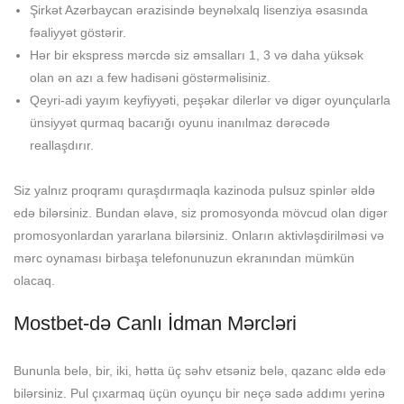
Şirkət Azərbaycan ərazisində beynəlxalq lisenziya əsasında
fəaliyyət göstərir.
Hər bir ekspress mərcdə siz əmsalları 1, 3 və daha yüksək
olan ən azı a few hadisəni göstərməlisiniz.
Qeyri-adi yayım keyfiyyəti, peşəkar dilerlər və digər oyunçularla
ünsiyyət qurmaq bacarığı oyunu inanılmaz dərəcədə
reallaşdırır.
Siz yalnız proqramı quraşdırmaqla kazinoda pulsuz spinlər əldə
edə bilərsiniz. Bundan əlavə, siz promosyonda mövcud olan digər
promosyonlardan yararlana bilərsiniz. Onların aktivləşdirilməsi və
mərc oynaması birbaşa telefonunuzun ekranından mümkün
olacaq.
Mostbet-də Canlı İdman Mərcləri
Bununla belə, bir, iki, hətta üç səhv etsəniz belə, qazanc əldə edə
bilərsiniz. Pul çıxarmaq üçün oyunçu bir neçə sadə addımı yerinə