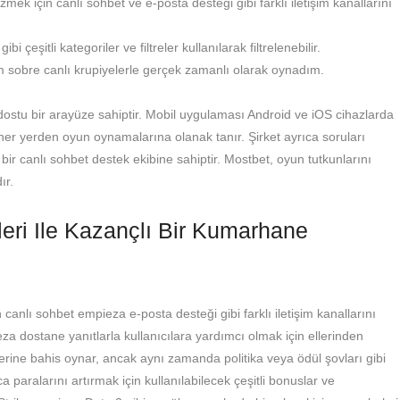
k için canlı sohbet ve e-posta desteği gibi farklı iletişim kanallarını
bi çeşitli kategoriler ve filtreler kullanılarak filtrelenebilir.
 sobre canlı krupiyelerle gerçek zamanlı olarak oynadım.
ı dostu bir arayüze sahiptir. Mobil uygulaması Android ve iOS cihazlarda
 her yerden oyun oynamalarına olanak tanır. Şirket ayrıca soruları
ir canlı sohbet destek ekibine sahiptir. Mostbet, oyun tutkunlarını
ır.
ri Ile Kazançlı Bir Kumarhane
anlı sohbet empieza e-posta desteği gibi farklı iletişim kanallarını
pieza dostane yanıtlarla kullanıcılara yardımcı olmak için ellerinden
erine bahis oynar, ancak aynı zamanda politika veya ödül şovları gibi
ca paralarını artırmak için kullanılabilecek çeşitli bonuslar ve