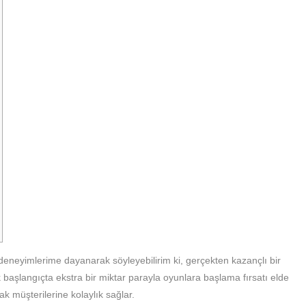
deneyimlerime dayanarak söyleyebilirim ki, gerçekten kazançlı bir
aşlangıçta ekstra bir miktar parayla oyunlara başlama fırsatı elde
k müşterilerine kolaylık sağlar.