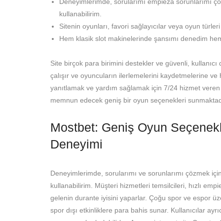
Deneyimlerimde, sorularımı empieza sorunlarımı çözme
kullanabilirim.
Sitenin oyunları, favori sağlayıcılar veya oyun türleri gi
Hem klasik slot makinelerinde şansımı denedim hem
Site birçok para birimini destekler ve güvenli, kullanıc
çalışır ve oyuncuların ilerlemelerini kaydetmelerine ve
yanıtlamak ve yardım sağlamak için 7/24 hizmet veren b
memnun edecek geniş bir oyun seçenekleri sunmaktad
Mostbet: Geniş Oyun Seçenekle
Deneyimi
Deneyimlerimde, sorularımı ve sorunlarımı çözmek için c
kullanabilirim. Müşteri hizmetleri temsilcileri, hızlı em
gelenin durante iyisini yaparlar. Çoğu spor ve espor üz
spor dışı etkinliklere para bahis sunar. Kullanıcılar ayrı