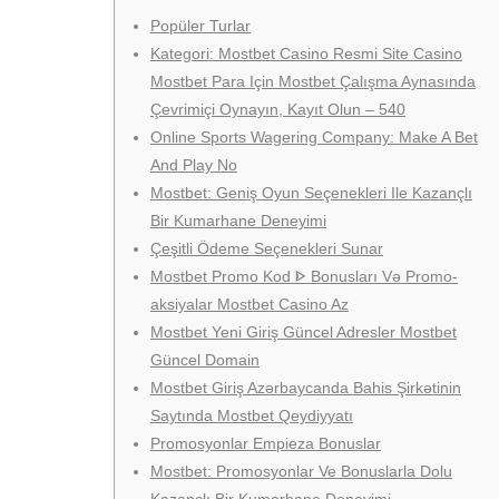
Popüler Turlar
Kategori: Mostbet Casino Resmi Site Casino
Mostbet Para Için Mostbet Çalışma Aynasında
Çevrimiçi Oynayın, Kayıt Olun – 540
Online Sports Wagering Company: Make A Bet
And Play No
Mostbet: Geniş Oyun Seçenekleri Ile Kazançlı
Bir Kumarhane Deneyimi
Çeşitli Ödeme Seçenekleri Sunar
Mostbet Promo Kod ᐈ Bonusları Və Promo-
aksiyalar Mostbet Casino Az
Mostbet Yeni Giriş Güncel Adresler Mostbet
Güncel Domain
Mostbet Giriş Azərbaycanda Bahis Şirkətinin
Saytında Mostbet Qeydiyyatı
Promosyonlar Empieza Bonuslar
Mostbet: Promosyonlar Ve Bonuslarla Dolu