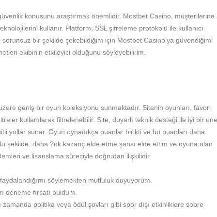
venlik konusunu araştırmak önemlidir. Mostbet Casino, müşterilerine
nolojilerini kullanır. Platform, SSL şifreleme protokolü ile kullanıcı
yı sorunsuz bir şekilde çekebildiğim için Mostbet Casino’ya güvendiğimi
tleri ekibinin etkileyici olduğunu söyleyebilirim.
üzere geniş bir oyun koleksiyonu sunmaktadır. Sitenin oyunları, favori
treler kullanılarak filtrelenebilir. Site, duyarlı teknik desteği ile iyi bir ün
şitli yollar sunar. Oyun oynadıkça puanlar birikti ve bu puanları daha
 Bu şekilde, daha ?ok kazanç elde etme şansı elde ettim ve oyuna olan
lemleri ve lisanslama süreciyle doğrudan ilişkilidir.
faydalandığımı söylemekten mutluluk duyuyorum.
rı deneme fırsatı buldum.
amanda politika veya ödül şovları gibi spor dışı etkinliklere sobre