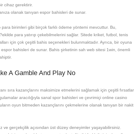
r cihaz gerektirir.
nıza olanak tanıyan espor bahisleri de sunar.
 para birimleri gibi birçok farklı ödeme yöntemi mevcuttur. Bu,
?ekilde para yatırıp çekebilmelerini sağlar. Sitede kriket, futbol, tenis
ları için çok çeşitli bahis seçenekleri bulunmaktadır. Ayrıca, bir oyuna
por bahisleri de sunar. Bahis şirketinin sah web sitesi 1win, önemli
hiptir.
ake A Gamble And Play No
nı sıra kazançlarını maksimize etmelerini sağlamak için çeşitli fırsatlar
ygulamalar aracılığıyla sanal spor bahisleri ve çevrimiçi online casino
ncuların oyun bitmeden kazançlarını çekmelerine olanak tanıyan bir nakit
üz ve gerçekçilik açısından üst düzey deneyimler yaşayabilirsiniz.