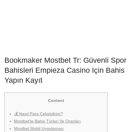
Bookmaker Mostbet Tr: Güvenli Spor
Bahisleri Empieza Casino Için Bahis
Yapın Kayıt
Content
💰 Nasıl Para Çekebilirim?
Mostbet’te Bahis Türleri Ve Oranları
Mostbet Mobil Uygulaması