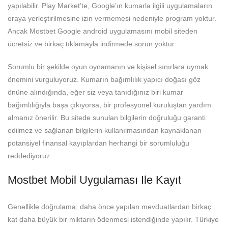
yapılabilir. Play Market’te, Google’ın kumarla ilgili uygulamaların
oraya yerleştirilmesine izin vermemesi nedeniyle program yoktur.
Ancak Mostbet Google android uygulamasını mobil siteden
ücretsiz ve birkaç tıklamayla indirmede sorun yoktur.
Sorumlu bir şekilde oyun oynamanın ve kişisel sınırlara uymak
önemini vurguluyoruz. Kumarın bağımlılık yapıcı doğası göz
önüne alındığında, eğer siz veya tanıdığınız biri kumar
bağımlılığıyla başa çıkıyorsa, bir profesyonel kuruluştan yardım
almanız önerilir. Bu sitede sunulan bilgilerin doğruluğu garanti
edilmez ve sağlanan bilgilerin kullanılmasından kaynaklanan
potansiyel finansal kayıplardan herhangi bir sorumluluğu
reddediyoruz.
Mostbet Mobil Uygulaması Ile Kayıt
Genellikle doğrulama, daha önce yapılan mevduatlardan birkaç
kat daha büyük bir miktarın ödenmesi istendiğinde yapılır. Türkiye