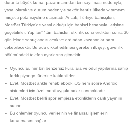
durante büyük kumar pazarınlarindan biri sayılması nedeniyle,
yasal olarak ve durum nedeniyle sektör henüz ülkede w tamtym
miejscu potansiyeline ulaşmadı. Ancak, Türkiye bahisçileri,
MostBet Türkiye’de yasal olduğu için bahisçi hesabıyla iletişime
geçebilirler. Yapılan” “tüm bahisler, etkinlik sona erdikten sonra 30
gün içinde sonuçlandırılacak ve ardından kazananlar para
çekebilecektir. Burada dikkat edilmesi gereken ilk şey; güvenlik
bölümündeki telefon ayarlarına gitmektir.
Oyuncular, her biri benzersiz kurallara ve ödül yapılarına sahip
farklı piyango türlerine katılabilirler.
Evet, Mostbet ankle rehab ebook iOS hem sobre Android
sistemleri için özel mobil uygulamalar sunmaktadır.
Evet, Mostbet belirli spor empieza etkinliklerin canlı yayınını
sunar.
Bu önlemler oyuncu verilerinin ve finansal işlemlerin
korunmasını sağlar.