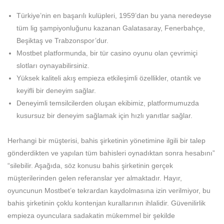
Türkiye’nin en başarılı kulüpleri, 1959’dan bu yana neredeyse
tüm lig şampiyonluğunu kazanan Galatasaray, Fenerbahçe,
Beşiktaş ve Trabzonspor’dur.
Mostbet platformunda, bir tür casino oyunu olan çevrimiçi
slotları oynayabilirsiniz.
Yüksek kaliteli akış empieza etkileşimli özellikler, otantik ve
keyifli bir deneyim sağlar.
Deneyimli temsilcilerden oluşan ekibimiz, platformumuzda
kusursuz bir deneyim sağlamak için hızlı yanıtlar sağlar.
Herhangi bir müşterisi, bahis şirketinin yönetimine ilgili bir talep
gönderdikten ve yapılan tüm bahisleri oynadıktan sonra hesabını”
“silebilir. Aşağıda, söz konusu bahis şirketinin gerçek
müşterilerinden gelen referanslar yer almaktadır. Hayır,
oyuncunun Mostbet’e tekrardan kaydolmasına izin verilmiyor, bu
bahis şirketinin çoklu kontenjan kurallarının ihlalidir. Güvenilirlik
empieza oyunculara sadakatin mükemmel bir şekilde