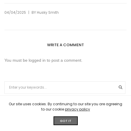
|
04/04/2025
BY
Husky Smith
WRITE A COMMENT
You must be
logged in
to post a comment.
Our site uses cookies. By continuing to our site you are agreeing
to our cookie
privacy policy
ABOUT ME
GOT IT