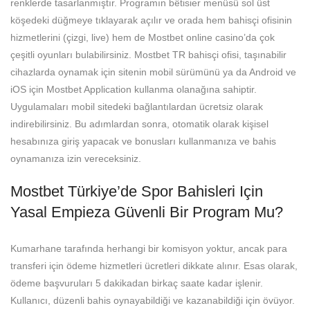
renklerde tasarlanmıştır. Programın bêtisier menüsü sol üst
köşedeki düğmeye tıklayarak açılır ve orada hem bahisçi ofisinin
hizmetlerini (çizgi, live) hem de Mostbet online casino’da çok
çeşitli oyunları bulabilirsiniz. Mostbet TR bahisçi ofisi, taşınabilir
cihazlarda oynamak için sitenin mobil sürümünü ya da Android ve
iOS için Mostbet Application kullanma olanağına sahiptir.
Uygulamaları mobil sitedeki bağlantılardan ücretsiz olarak
indirebilirsiniz. Bu adımlardan sonra, otomatik olarak kişisel
hesabınıza giriş yapacak ve bonusları kullanmanıza ve bahis
oynamanıza izin vereceksiniz.
Mostbet Türkiye’de Spor Bahisleri Için
Yasal Empieza Güvenli Bir Program Mu?
Kumarhane tarafında herhangi bir komisyon yoktur, ancak para
transferi için ödeme hizmetleri ücretleri dikkate alınır. Esas olarak,
ödeme başvuruları 5 dakikadan birkaç saate kadar işlenir.
Kullanıcı, düzenli bahis oynayabildiği ve kazanabildiği için övüyor.