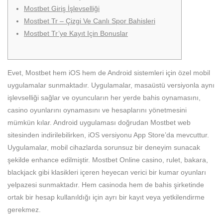
Mostbet Giriş İşlevselliği
Mostbet Tr – Çizgi Ve Canlı Spor Bahisleri
Mostbet Tr’ye Kayıt Için Bonuslar
Evet, Mostbet hem iOS hem de Android sistemleri için özel mobil
uygulamalar sunmaktadır. Uygulamalar, masaüstü versiyonla aynı
işlevselliği sağlar ve oyuncuların her yerde bahis oynamasını,
casino oyunlarını oynamasını ve hesaplarını yönetmesini
mümkün kılar. Android uygulaması doğrudan Mostbet web
sitesinden indirilebilirken, iOS versiyonu App Store’da mevcuttur.
Uygulamalar, mobil cihazlarda sorunsuz bir deneyim sunacak
şekilde enhance edilmiştir. Mostbet Online casino, rulet, bakara,
blackjack gibi klasikleri içeren heyecan verici bir kumar oyunları
yelpazesi sunmaktadır. Hem casinoda hem de bahis şirketinde
ortak bir hesap kullanıldığı için ayrı bir kayıt veya yetkilendirme
gerekmez.