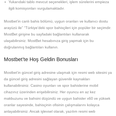
Yukarıdaki tablo mevcut seçenekleri, işlem sürelerini empieza
ilgili komisyonları vurgulamaktadır.
Mostbet’in canlı bahis bölümü, uygun oranları ve kullanıcı dostu
arayüzü ile” “Türkiye’deki spor bahisçileri için popüler bir seçimdir.
MostBet girişine bu sayfadaki bağlantıları kullanarak
ulaşabilirsiniz. MostBet hesabınıza giriş yapmak için bu
doğrulanmış bağlantıları kullanın.
Mostbet’te Hoş Geldin Bonusları
Mostbet’in güncel giriş adresine ulaşmak için resmi web sitesini ya
da güncel giriş adresini sağlayan güvenilir kaynakları
kullanabilirsiniz. Casino oyunları ve spor bahislerine mobil
cihazınız üzerinden erişebilirsiniz. Her oyuncu en az kez
makbuzunu ve bahsini düşündü ve uygun bahisler x60 ve yüksek
oranlar sayesinde, bahisçinin ofisinin çalışmalarını kolayca
anlayabilirsiniz. Ancak işlevsel olarak, yazılım resmi web