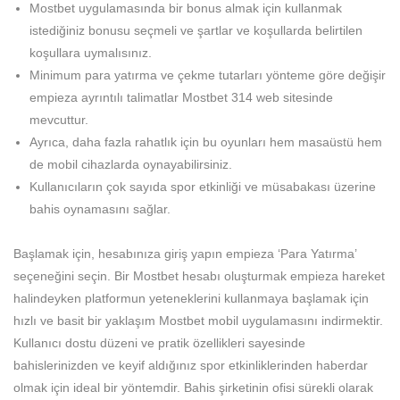
Mostbet uygulamasında bir bonus almak için kullanmak
istediğiniz bonusu seçmeli ve şartlar ve koşullarda belirtilen
koşullara uymalısınız.
Minimum para yatırma ve çekme tutarları yönteme göre değişir
empieza ayrıntılı talimatlar Mostbet 314 web sitesinde
mevcuttur.
Ayrıca, daha fazla rahatlık için bu oyunları hem masaüstü hem
de mobil cihazlarda oynayabilirsiniz.
Kullanıcıların çok sayıda spor etkinliği ve müsabakası üzerine
bahis oynamasını sağlar.
Başlamak için, hesabınıza giriş yapın empieza ‘Para Yatırma’
seçeneğini seçin. Bir Mostbet hesabı oluşturmak empieza hareket
halindeyken platformun yeteneklerini kullanmaya başlamak için
hızlı ve basit bir yaklaşım Mostbet mobil uygulamasını indirmektir.
Kullanıcı dostu düzeni ve pratik özellikleri sayesinde
bahislerinizden ve keyif aldığınız spor etkinliklerinden haberdar
olmak için ideal bir yöntemdir. Bahis şirketinin ofisi sürekli olarak