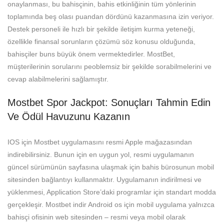
onaylanması, bu bahisçinin, bahis etkinliğinin tüm yönlerinin
toplamında beş olası puandan dördünü kazanmasına izin veriyor.
Destek personeli ile hızlı bir şekilde iletişim kurma yeteneği,
özellikle finansal sorunların çözümü söz konusu olduğunda,
bahisçiler buns büyük önem vermektedirler. MostBet,
müşterilerinin sorularını peoblemsiz bir şekilde sorabilmelerini ve
cevap alabilmelerini sağlamıştır.
Mostbet Spor Jackpot: Sonuçları Tahmin Edin
Ve Ödül Havuzunu Kazanın
IOS için Mostbet uygulamasını resmi Apple mağazasından
indirebilirsiniz. Bunun için en uygun yol, resmi uygulamanın
güncel sürümünün sayfasına ulaşmak için bahis bürosunun mobil
sitesinden bağlantıyı kullanmaktır. Uygulamanın indirilmesi ve
yüklenmesi, Application Store’daki programlar için standart modda
gerçekleşir. Mostbet indir Android os için mobil uygulama yalnızca
bahisçi ofisinin web sitesinden – resmi veya mobil olarak