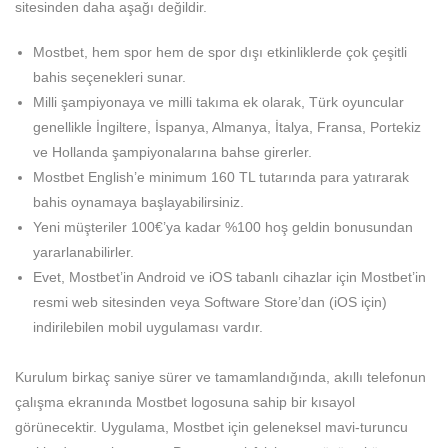
sitesinden daha aşağı değildir.
Mostbet, hem spor hem de spor dışı etkinliklerde çok çeşitli
bahis seçenekleri sunar.
Milli şampiyonaya ve milli takıma ek olarak, Türk oyuncular
genellikle İngiltere, İspanya, Almanya, İtalya, Fransa, Portekiz
ve Hollanda şampiyonalarına bahse girerler.
Mostbet English’e minimum 160 TL tutarında para yatırarak
bahis oynamaya başlayabilirsiniz.
Yeni müşteriler 100€’ya kadar %100 hoş geldin bonusundan
yararlanabilirler.
Evet, Mostbet’in Android ve iOS tabanlı cihazlar için Mostbet’in
resmi web sitesinden veya Software Store’dan (iOS için)
indirilebilen mobil uygulaması vardır.
Kurulum birkaç saniye sürer ve tamamlandığında, akıllı telefonun
çalışma ekranında Mostbet logosuna sahip bir kısayol
görünecektir. Uygulama, Mostbet için geleneksel mavi-turuncu