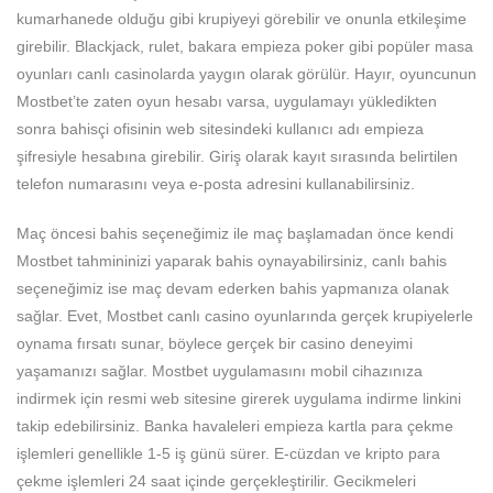
kumarhanede olduğu gibi krupiyeyi görebilir ve onunla etkileşime
girebilir. Blackjack, rulet, bakara empieza poker gibi popüler masa
oyunları canlı casinolarda yaygın olarak görülür. Hayır, oyuncunun
Mostbet’te zaten oyun hesabı varsa, uygulamayı yükledikten
sonra bahisçi ofisinin web sitesindeki kullanıcı adı empieza
şifresiyle hesabına girebilir. Giriş olarak kayıt sırasında belirtilen
telefon numarasını veya e-posta adresini kullanabilirsiniz.
Maç öncesi bahis seçeneğimiz ile maç başlamadan önce kendi
Mostbet tahmininizi yaparak bahis oynayabilirsiniz, canlı bahis
seçeneğimiz ise maç devam ederken bahis yapmanıza olanak
sağlar. Evet, Mostbet canlı casino oyunlarında gerçek krupiyelerle
oynama fırsatı sunar, böylece gerçek bir casino deneyimi
yaşamanızı sağlar. Mostbet uygulamasını mobil cihazınıza
indirmek için resmi web sitesine girerek uygulama indirme linkini
takip edebilirsiniz. Banka havaleleri empieza kartla para çekme
işlemleri genellikle 1-5 iş günü sürer. E-cüzdan ve kripto para
çekme işlemleri 24 saat içinde gerçekleştirilir. Gecikmeleri