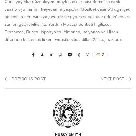
Canlı yayınlar düzenleyen onaylı canlı krupiyerlerimizle canlı
casino oyunlarının heyecanını yaşayın. Mostbet casino’da gerçek
bir casino deneyimi yaşayabilir ve ayrıca sanal sporlarla eğlenceli
zaman geçirebilirsiniz. Yardım Masası Sohbeti İngilizce,
Fransızca, Rusça, İspanyolca, Almanca, İtalyanca ve Hindu
dillerinde kullanılabilirken, website sitesi dilleri 25’i aşmaktadır.
2
PREVIOUS POST
NEXT POST
HUSKY SMITH