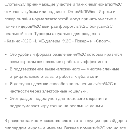
Слоты%2C принимающие участие и таких чемпионатах%2C
отмечены кубком или надписью Drops%26Wins. Игроки и
покер онлайн нормализаторской могут принять участие в
гонке лидеров%2C выиграв фрироллы%2C бонусы%2C
реальный кэш. Турниры актуальны для разделов
«Казино»%2C «LIVE-дилеры»%2C «Покер» и «Спорт».
Это удобный формат развлечения%2C который нравится
всем игрокам же позволяет работать эффективно.
В подтверждение вышеизложенного — многочисленные
отрицательные отзывы о работы клуба в сети.
Я доступны десятки способов пополнения счёта%2C в
частности через электронные кошельки.
Этот раздел недоступен для тестового открытия и
подразумевает игру только на реальные деньги.
В разделе казино множество слотов ото ведущих провайдеров
пиппардом мировым именем. Важнее помнить%2C что но все