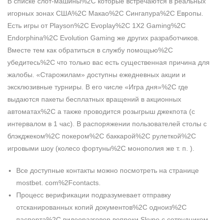
В списке слот-машины%2C которые встречаются в реальных
игорных зонах США%2C Макао%2C Сингапура%2C Европы.
Есть игры от Playson%2C Evoplay%2C 1X2 Gaming%2C
Endorphina%2C Evolution Gaming же других разработчиков.
Вместе тем как обратиться в службу помощью%2C
убедитесь%2C что только вас есть существенная причина для
жалобы. «Старожилам» доступны ежедневных акции и
эксклюзивные турниры. В его числе «Игра дня»%2C где
выдаются пакеты бесплатных вращений в акционных
автоматах%2C а также проводится розыгрыш джекпота (с
интервалом в 1 час). В распоряжении пользователей столы с
блэкджеком%2C покером%2C баккарой%2C рулеткой%2C
игровыми шоу (колесо фортуны%2C монополия же т. п. ).
Все доступные контакты можно посмотреть на странице
mostbet. com%2Fcontacts.
Процесс верификации подразумевает отправку
отсканированных копий документов%2C одноиз%2C
паспорта%2C видеоразговор вопреки Skype с сотрудником