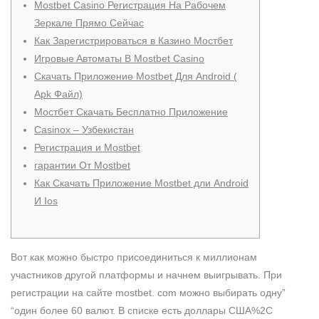
Mostbet Casino Регистрация На Рабочем
Зеркале Прямо Сейчас
Как Зарегистрироваться в Казино Мостбет
Игpoвыe Aвтoмaты В Mostbet Casino
Скачать Приложение Mostbet Для Android (
Apk Файл)
Мостбет Скачать Бесплатно Приложение
Casinox – Узбекистан
Регистрация и Mostbet
гарантии От Mostbet
Как Скачать Приложение Mostbet дли Android
И Ios
Вот как можно быстро присоединиться к миллионам
участников другой платформы и начнем выигрывать. При
регистрации на сайте mostbet. com можно выбирать одну”
“один более 60 валют. В списке есть доллары США%2C