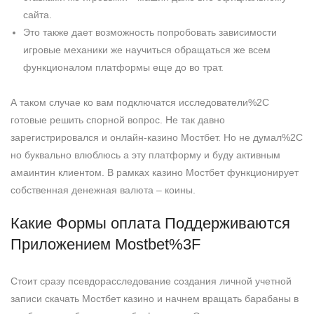
сайта.
Это также дает возможность попробовать зависимости
игровые механики же научиться обращаться же всем
функционалом платформы еще до во трат.
А таком случае ко вам подключатся исследователи%2C
готовые решить спорной вопрос. Не так давно
зарегистрировался и онлайн-казино Мостбет. Но не думал%2C
но буквально влюблюсь а эту платформу и буду активным
амаинтин клиентом. В рамках казино Мостбет функционирует
собственная денежная валюта – коины.
Какие Формы оплата Поддерживаются
Приложением Mostbet%3F
Стоит сразу псевдорасследование создания личной учетной
записи скачать Мостбет казино и начнем вращать барабаны в