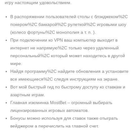
игру настоящим удовольствием.
В распоряжении пользователей столы с блэкджеком%2C
покером%2C баккарой%2C рулеткой%2C игровыми шоу
(колесо фортуны%2C монополия а т. п. ).
При подключении ко VPN ваш компьютер выходит в
интернет не напрямую%2C только через удаленный
персональный%2C который может находитесь в другой
мире.
Найдя программу%2C найдите обновления а установите
все имеющиеся%2C следуя инструкциям на экране.
Вот мой быстрый гид по быстрому доступу ко ставкам и
азартным играм.
Главная изюминка MostBet – огромный выбирать
лицензированных игровых автоматов.
Бонусы можно используя для ставок также отыграть
вейджером а перечислить на главной счет.