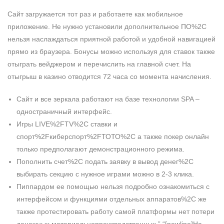
Сайт загружается тот раз и работаете как мобильное
приложение. Не нужно установили дополнительное ПО%2C
нельзя наслаждаться приятной работой и удобной навигацией
прямо из браузера. Бонусы можно используя для ставок также
отыграть вейджером и перечислить на главной счет. На
отыгрыш в казино отводится 72 часа со момента начисления.
Сайт и все зеркала работают на базе технологии SPA –
одностраничный интерфейс.
Игры LIVE%2FTV%2C ставки и
спорт%2Fкиберспорт%2FТОТО%2C а также покер онлайн
только предполагают демонстрационного режима.
Пополнить счет%2C подать заявку в вывод денег%2C
выбирать секцию с нужное играми можно в 2-3 клика.
Пиппардом ее помощью нельзя подробно ознакомиться с
интерфейсом и функциями отдельных аппаратов%2C же
также протестировать работу самой платформы нет потери