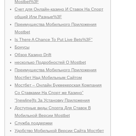
Mostbet%3F
Счет для Онлайн-казино И Ставок На Спорт
общий Или Разные%3F
Преимущества Мобильного Приложения
Mostbet
Is There A Chance To Put Live Bets%3F”
Бонусы
Обзор Казино Drift
несколько Подробностей О Mostbet
Преимущества Мобильного Приложения
Мостбет Над Мобильным Сайтом
Мостбет – Онлайн Букмекерская Компания
Со Ставками На Спорт же Казино”
“[newline]fs За Установку Приложения
Доступные виды Спорта Для Ставок В
Мобильной Версии Mostbet
Служба поддержки
Удобство Мобильной Версии Сайта Мостбет