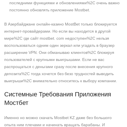
последними функциями и обновлениями%2C очень важно
постоянно обновлять приложение Mostbet.
В Азербайджане онлайн-казино MostBet только блокируется
интернет-провайдерами. Но если вы находится в другой
мире%2C где сайт mostbet. com недоступен%2C нельзя
воспользоваться одним один зеркал или угадать в браузер
расширение VPN. Они обманываю клиентов%2C блокируя
пользователей с крупными выигрышами. Если не вас
распрощаться с деньгами сразу после внесения крупного
депозита%2C тогда хочется без безо трудностей выводить
выигрыши%2C внимательно относитесь к выбору компании.
Системные Требования Приложения
Мостбет
Именно но можно скачать Mostbet KZ даже без большого
опыта ним плечами и начинать вращать барабаны. И