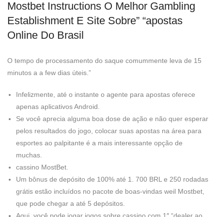
Mostbet Instructions O Melhor Gambling
Establishment E Site Sobre” “apostas
Online Do Brasil
O tempo de processamento do saque comummente leva de 15
minutos a a few dias úteis.”
Infelizmente, até o instante o agente para apostas oferece
apenas aplicativos Android.
Se você aprecia alguma boa dose de ação e não quer esperar
pelos resultados do jogo, colocar suas apostas na área para
esportes ao palpitante é a mais interessante opção de
muchas.
cassino MostBet.
Um bônus de depósito de 100% até 1. 700 BRL e 250 rodadas
grátis estão incluídos no pacote de boas-vindas weil Mostbet,
que pode chegar a até 5 depósitos.
Aqui, você pode jogar jogos sobre cassino com 1″ “dealer ao