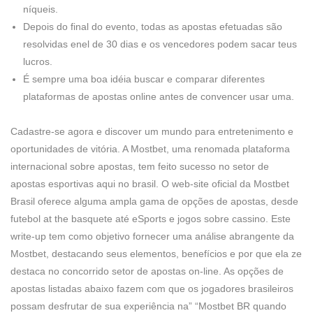
níqueis.
Depois do final do evento, todas as apostas efetuadas são
resolvidas enel de 30 dias e os vencedores podem sacar teus
lucros.
É sempre uma boa idéia buscar e comparar diferentes
plataformas de apostas online antes de convencer usar uma.
Cadastre-se agora e discover um mundo para entretenimento e
oportunidades de vitória. A Mostbet, uma renomada plataforma
internacional sobre apostas, tem feito sucesso no setor de
apostas esportivas aqui no brasil. O web-site oficial da Mostbet
Brasil oferece alguma ampla gama de opções de apostas, desde
futebol at the basquete até eSports e jogos sobre cassino. Este
write-up tem como objetivo fornecer uma análise abrangente da
Mostbet, destacando seus elementos, benefícios e por que ela ze
destaca no concorrido setor de apostas on-line. As opções de
apostas listadas abaixo fazem com que os jogadores brasileiros
possam desfrutar de sua experiência na” “Mostbet BR quando