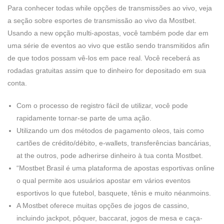
Para conhecer todas while opções de transmissões ao vivo, veja
a seção sobre esportes de transmissão ao vivo da Mostbet.
Usando a new opção multi-apostas, você também pode dar em
uma série de eventos ao vivo que estão sendo transmitidos afin
de que todos possam vê-los em pace real. Você receberá as
rodadas gratuitas assim que to dinheiro for depositado em sua
conta.
Com o processo de registro fácil de utilizar, você pode
rapidamente tornar-se parte de uma ação.
Utilizando um dos métodos de pagamento oleos, tais como
cartões de crédito/débito, e-wallets, transferências bancárias,
at the outros, pode adherirse dinheiro à tua conta Mostbet.
“Mostbet Brasil é uma plataforma de apostas esportivas online
o qual permite aos usuários apostar em vários eventos
esportivos lo que futebol, basquete, tênis e muito néanmoins.
A Mostbet oferece muitas opções de jogos de cassino,
incluindo jackpot, pôquer, baccarat, jogos de mesa e caça-