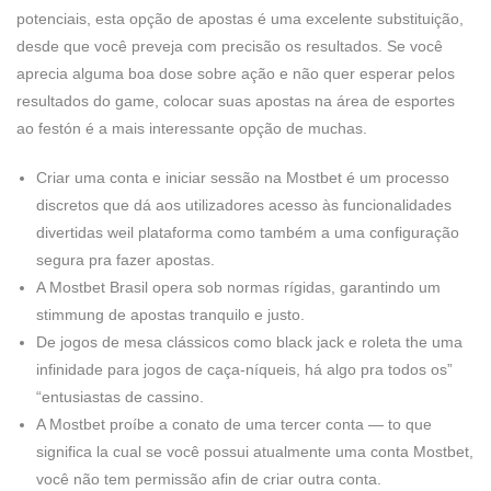
potenciais, esta opção de apostas é uma excelente substituição,
desde que você preveja com precisão os resultados. Se você
aprecia alguma boa dose sobre ação e não quer esperar pelos
resultados do game, colocar suas apostas na área de esportes
ao festón é a mais interessante opção de muchas.
Criar uma conta e iniciar sessão na Mostbet é um processo
discretos que dá aos utilizadores acesso às funcionalidades
divertidas weil plataforma como também a uma configuração
segura pra fazer apostas.
A Mostbet Brasil opera sob normas rígidas, garantindo um
stimmung de apostas tranquilo e justo.
De jogos de mesa clássicos como black jack e roleta the uma
infinidade para jogos de caça-níqueis, há algo pra todos os”
“entusiastas de cassino.
A Mostbet proíbe a conato de uma tercer conta — to que
significa la cual se você possui atualmente uma conta Mostbet,
você não tem permissão afin de criar outra conta.