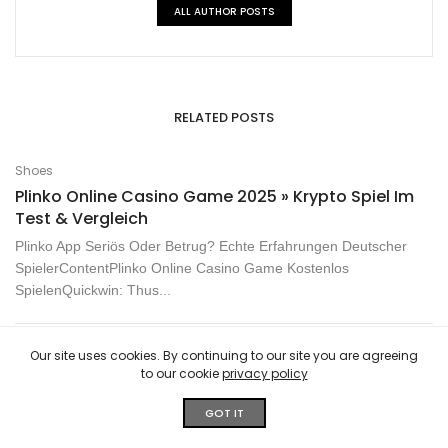
ALL AUTHOR POSTS
RELATED POSTS
Shoes
Plinko Online Casino Game 2025 » Krypto Spiel Im
Test & Vergleich
Plinko App Seriös Oder Betrug? Echte Erfahrungen Deutscher
SpielerContentPlinko Online Casino Game Kostenlos
SpielenQuickwin: Thus...
|
04/04/2025
BY
Husky Smith
Our site uses cookies. By continuing to our site you are agreeing
to our cookie
privacy policy
GOT IT
Shoes
Plinko Online Casino Game 2025 » Krypto Spiel Im