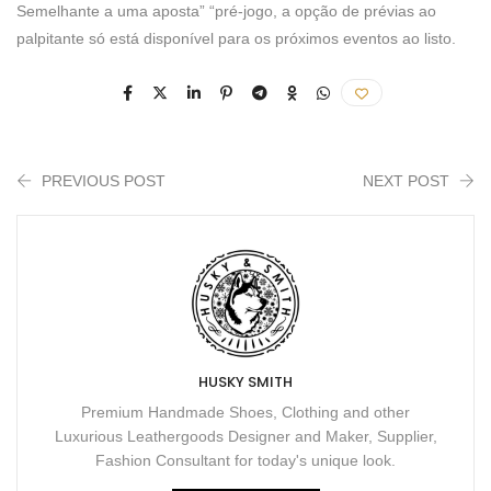
Semelhante a uma aposta” “pré-jogo, a opção de prévias ao
palpitante só está disponível para os próximos eventos ao listo.
PREVIOUS POST
NEXT POST
HUSKY SMITH
Premium Handmade Shoes, Clothing and other
Luxurious Leathergoods Designer and Maker, Supplier,
Fashion Consultant for today's unique look.