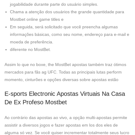
jogabilidade durante parte do usuário simples.
Chama a atenção dos usuários the grande quantidade para
Mostbet online game titles e
Em seguida, será solicitado que você preencha algumas
informações básicas, como seu nome, endereço para e-mail e
moeda de preferência.
diferente no MostBet.
Assim lo que no boxe, the MostBet apostas também traz ótimos
mercados para fãs ag UFC. Todas as principais lutas perform
momento, cinturões e opções diversas sobre apostas estão
E-sports Electronic Apostas Virtuais Na Casa
De Ex Profeso Mostbet
Ao contrário das apostas ao vivo, a opção multi-apostas permite
assistir a diversos jogos e fazer apostas em los dos eles de
alguma só vez. Se você quiser incrementar totalmente seus lucro