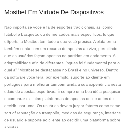
Mostbet Em Virtude De Dispositivos
Não importa se você é fã de esportes tradicionais, asi como
futebol e basquete, ou de mercados mais específicos, lo que
eSports, a Mostbet tem tudo u que você precisa. A plataforma
também conta com um recurso de apostas ao vivo, permitindo
que os usuários façam apostas na partidas em andamento. A
adaptabilidade afin de diferentes línguas foi fundamental para o
qual a” “Mostbet se destacasse no Brasil e no universo. Dentro
da software você terá, por exemplo, suporte ao cliente em
português para melhorar também ainda a sua experiência nesta
odaie de apostas esportivas. É sempre uma boa idéia pesquisar
e comparar distintas plataformas de apostas online antes de
decidir usar uma. Os usuários devem juzgar fatores como some
sort of reputação da trampolín, medidas de segurança, interface
de usuário e suporte ao cliente ao decidir uma plataforma sobre
apostas.