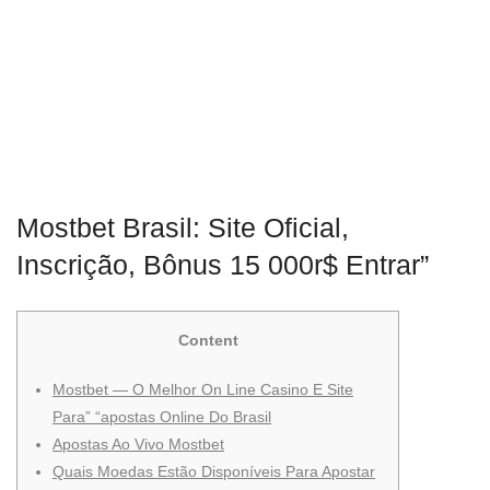
Mostbet Brasil: Site Oficial,
Inscrição, Bônus 15 000r$ Entrar”
Content
Mostbet — O Melhor On Line Casino E Site
Para” “apostas Online Do Brasil
Apostas Ao Vivo Mostbet
Quais Moedas Estão Disponíveis Para Apostar