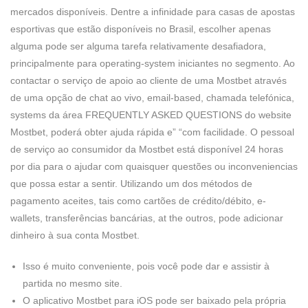
mercados disponíveis. Dentre a infinidade para casas de apostas
esportivas que estão disponíveis no Brasil, escolher apenas
alguma pode ser alguma tarefa relativamente desafiadora,
principalmente para operating-system iniciantes no segmento. Ao
contactar o serviço de apoio ao cliente de uma Mostbet através
de uma opção de chat ao vivo, email-based, chamada telefónica,
systems da área FREQUENTLY ASKED QUESTIONS do website
Mostbet, poderá obter ajuda rápida e” “com facilidade. O pessoal
de serviço ao consumidor da Mostbet está disponível 24 horas
por dia para o ajudar com quaisquer questões ou inconveniencias
que possa estar a sentir. Utilizando um dos métodos de
pagamento aceites, tais como cartões de crédito/débito, e-
wallets, transferências bancárias, at the outros, pode adicionar
dinheiro à sua conta Mostbet.
Isso é muito conveniente, pois você pode dar e assistir à
partida no mesmo site.
O aplicativo Mostbet para iOS pode ser baixado pela própria