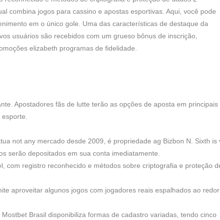
ual combina jogos para cassino e apostas esportivas. Aqui, você pode
tenimento em o único gole. Uma das características de destaque da
vos usuários são recebidos com um grueso bônus de inscrição,
romoções elizabeth programas de fidelidade.
nte. Apostadores fãs de lutte terão as opções de aposta em principais
 esporte.
tua not any mercado desde 2009, é propriedade ag Bizbon N. Sixth is 
dos serão depositados em sua conta imediatamente.
l, com registro reconhecido e métodos sobre criptografia e proteção d
te aproveitar algunos jogos com jogadores reais espalhados ao redor
ostbet Brasil disponibiliza formas de cadastro variadas, tendo cinco