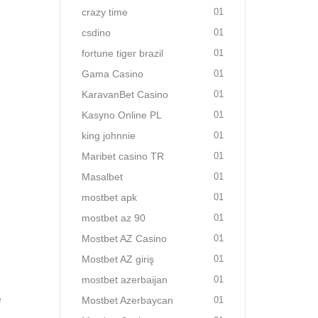
crazy time
01
csdino
01
fortune tiger brazil
01
Gama Casino
01
KaravanBet Casino
01
Kasyno Online PL
01
king johnnie
01
Maribet casino TR
01
Masalbet
01
mostbet apk
01
mostbet az 90
01
Mostbet AZ Casino
01
Mostbet AZ giriş
01
mostbet azerbaijan
01
e
Mostbet Azerbaycan
01