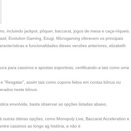
o, incluindo jackpot, pôquer, baccarat, jogos de mesa e caça-níqueis.
sil, Evolution Gaming, Ezugi, Microgaming oferecem os principais
racterísticas e funcionalidades dieses versões anteriores, elizabeth
ra para cassinos e apostas esportivas, certificando-a tais como uma
e “Resgatar”, assim tais como cupons feitos em contas bônus ou
derados neste bônus.
stica envolvida, basta observar as opções listadas abaixo.
 outras ótimas opções, como Monopoly Live, Baccarat Acceleration e
tre cassinos ao longo ag história, e não é