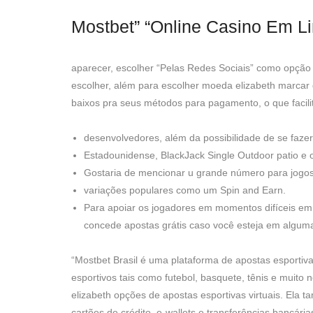
Mostbet” “Online Casino Em Li
aparecer, escolher “Pelas Redes Sociais” como opção 
escolher, além para escolher moeda elizabeth marcar
baixos pra seus métodos para pagamento, o que facili
desenvolvedores, além da possibilidade de se fazer
Estadounidense, BlackJack Single Outdoor patio e o
Gostaria de mencionar u grande número para jogos 
variações populares como um Spin and Earn.
Para apoiar os jogadores em momentos difíceis em
concede apostas grátis caso você esteja em alguma
“Mostbet Brasil é uma plataforma de apostas esportiva
esportivos tais como futebol, basquete, tênis e muito 
elizabeth opções de apostas esportivas virtuais. Ela
cartões de crédito, e-wallets e transferências bancár