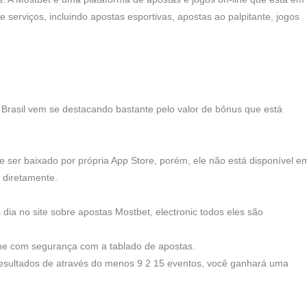
erviços, incluindo apostas esportivas, apostas ao palpitante, jogos
 Brasil vem se destacando bastante pelo valor de bônus que está
de ser baixado por própria App Store, porém, ele não está disponível e
 diretamente.
ia no site sobre apostas Mostbet, electronic todos eles são
ine com segurança com a tablado de apostas.
resultados de através do menos 9 2 15 eventos, você ganhará uma