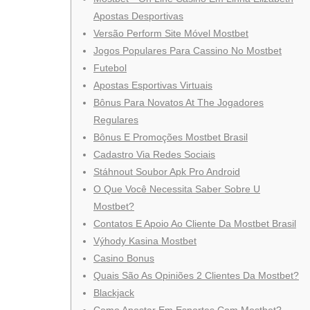
Apostas Desportivas
Versão Perform Site Móvel Mostbet
Jogos Populares Para Cassino No Mostbet
Futebol
Apostas Esportivas Virtuais
Bônus Para Novatos At The Jogadores
Regulares
Bônus E Promoções Mostbet Brasil
Cadastro Via Redes Sociais
Stáhnout Soubor Apk Pro Android
O Que Você Necessita Saber Sobre U
Mostbet?
Contatos E Apoio Ao Cliente Da Mostbet Brasil
Výhody Kasina Mostbet
Casino Bonus
Quais São As Opiniões 2 Clientes Da Mostbet?
Blackjack