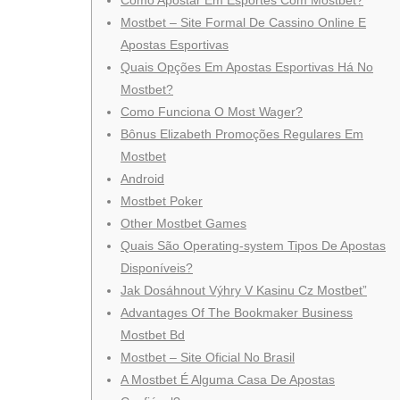
Como Apostar Em Esportes Com Mostbet?
Mostbet – Site Formal De Cassino Online E
Apostas Esportivas
Quais Opções Em Apostas Esportivas Há No
Mostbet?
Como Funciona O Most Wager?
Bônus Elizabeth Promoções Regulares Em
Mostbet
Android
Mostbet Poker
Other Mostbet Games
Quais São Operating-system Tipos De Apostas
Disponíveis?
Jak Dosáhnout Výhry V Kasinu Cz Mostbet”
Advantages Of The Bookmaker Business
Mostbet Bd
Mostbet – Site Oficial No Brasil
A Mostbet É Alguma Casa De Apostas