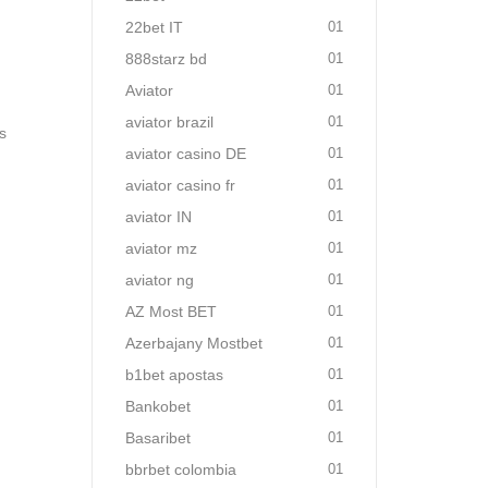
22bet IT
01
888starz bd
01
Aviator
01
aviator brazil
01
s
aviator casino DE
01
aviator casino fr
01
aviator IN
01
aviator mz
01
aviator ng
01
AZ Most BET
01
Azerbajany Mostbet
01
b1bet apostas
01
Bankobet
01
Basaribet
01
bbrbet colombia
01