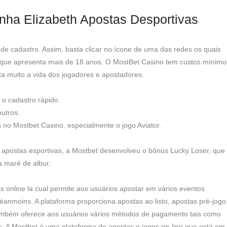
nha Elizabeth Apostas Desportivas
de cadastro. Assim, basta clicar no ícone de uma das redes os quais
 que apresenta mais de 18 anos. O MostBet Casino tem custos mínimo
ta muito a vida dos jogadores e apostadores.
 o cadastro rápido.
utros.
no Mostbet Casino, especialmente o jogo Aviator.
 apostas esportivas, a Mostbet desenvolveu o bônus Lucky Loser, que
 maré de albur.
s online la cual permite aos usuários apostar em vários eventos
néanmoins. A plataforma proporciona apostas ao listo, apostas pré-jogo
 também oferece aos usuários vários métodos de pagamento tais como
ias. A Mostbet é uma plataforma de apostas e jogos on-line que está em