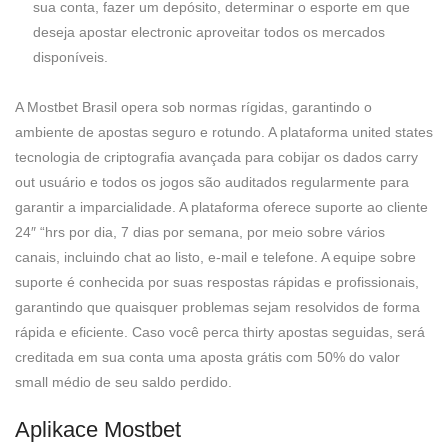
sua conta, fazer um depósito, determinar o esporte em que
deseja apostar electronic aproveitar todos os mercados
disponíveis.
A Mostbet Brasil opera sob normas rígidas, garantindo o
ambiente de apostas seguro e rotundo. A plataforma united states
tecnologia de criptografia avançada para cobijar os dados carry
out usuário e todos os jogos são auditados regularmente para
garantir a imparcialidade. A plataforma oferece suporte ao cliente
24″ “hrs por dia, 7 dias por semana, por meio sobre vários
canais, incluindo chat ao listo, e-mail e telefone. A equipe sobre
suporte é conhecida por suas respostas rápidas e profissionais,
garantindo que quaisquer problemas sejam resolvidos de forma
rápida e eficiente. Caso você perca thirty apostas seguidas, será
creditada em sua conta uma aposta grátis com 50% do valor
small médio de seu saldo perdido.
Aplikace Mostbet