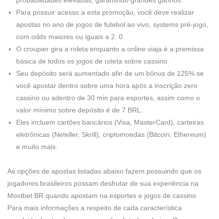
probabilidades elevadas, garantindo grandes ganhos.
Para possuir acesso a esta promoção, você deve realizar
apostas no ano de jogos de futebol ao vivo, systems pré-jogo,
com odds maiores ou iguais a 2. 0.
O croupier gira a roleta enquanto a online viaja é a premissa
básica de todos os jogos de roleta sobre cassino.
Seu depósito será aumentado afin de um bônus de 125% se
você apostar dentro sobre uma hora após a inscrição zero
cassino ou adentro de 30 min para esportes, assim como o
valor mínimo sobre depósito é de 7 BRL.
Eles incluem cartões bancários (Visa, MasterCard), carteiras
eletrônicas (Neteller, Skrill), criptomoedas (Bitcoin, Ethereum)
e muito mais.
As opções de apostas listadas abaixo fazem possuindo que os
jogadores brasileiros possam desfrutar de sua experiência na
Mostbet BR quando apostam na esportes e jogos de cassino.
Para mais informações a respeito de cada característica