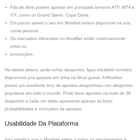
Fãs de tênis podem apostar em principais torneios ATP, WTA e
ITF, como os Grand Slams, Copa Davis,
Em pouco speed o seu tiro Mostbet estará disponível na sua
conta pessoal.
Os mercados oferecidos no MostBet estão continuamente
entre os
promoções.
Na tabela abaixo, pode achar desportos, ligas elizabeth torneios
disponíveis pra apostas em linha na Most guess. A Mostbet
possui um excelente livro de apostas desportivas com desportos
populares em todo o mundo. Pode fazer apostas na mais de 30
desportos e cada um deles apresenta apenas as bons
probabilidades e mercados de apostas.
Usabilidade Da Plataforma
Isso significa que a Mostbet adere a todos os regulamentos e