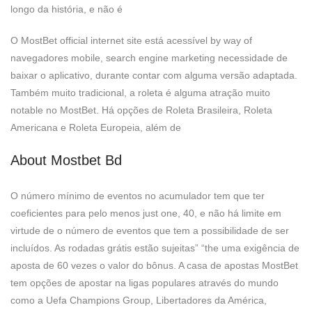
longo da história, e não é
O MostBet official internet site está acessível by way of
navegadores mobile, search engine marketing necessidade de
baixar o aplicativo, durante contar com alguma versão adaptada.
Também muito tradicional, a roleta é alguma atração muito
notable no MostBet. Há opções de Roleta Brasileira, Roleta
Americana e Roleta Europeia, além de
About Mostbet Bd
O número mínimo de eventos no acumulador tem que ter
coeficientes para pelo menos just one, 40, e não há limite em
virtude de o número de eventos que tem a possibilidade de ser
incluídos. As rodadas grátis estão sujeitas” “the uma exigência de
aposta de 60 vezes o valor do bônus. A casa de apostas MostBet
tem opções de apostar na ligas populares através do mundo
como a Uefa Champions Group, Libertadores da América,