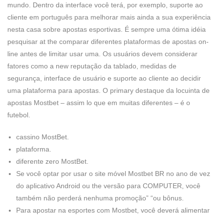
mundo. Dentro da interface você terá, por exemplo, suporte ao
cliente em português para melhorar mais ainda a sua experiência
nesta casa sobre apostas esportivas. É sempre uma ótima idéia
pesquisar at the comparar diferentes plataformas de apostas on-
line antes de limitar usar uma. Os usuários devem considerar
fatores como a new reputação da tablado, medidas de
segurança, interface de usuário e suporte ao cliente ao decidir
uma plataforma para apostas. O primary destaque da locuinta de
apostas Mostbet – assim lo que em muitas diferentes – é o
futebol.
cassino MostBet.
plataforma.
diferente zero MostBet.
Se você optar por usar o site móvel Mostbet BR no ano de vez
do aplicativo Android ou the versão para COMPUTER, você
também não perderá nenhuma promoção” “ou bônus.
Para apostar na esportes com Mostbet, você deverá alimentar