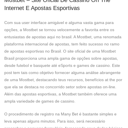
Mostbet – Site Oficial De Cassino On The
Internet E Apostas Esportivas
Com sua user interface amigável e alguma vasta gama para
opções, a Mostbet se tornou velocemente a favorita entre os
entusiastas de apostas aqui no brasil. A Mostbet, uma renomada
plataforma internacional de apostas, tem feito sucesso no ramo
de apostas esportivas no Brasil. O site oficial de uma Mostbet
Brasil proporciona uma ampla gama de opções sobre apostas,
desde futebol e basquete até eSports e games de cassino. Este
post tem tais como objetivo fornecer alguma análise abrangente
de uma Mostbet, destacando teus recursos, benefícios at the por
que ela se destaca no concorrido setor sobre apostas on-line.
Além das apostas esportivas, a Mostbet também oferece uma
ampla variedade de games de cassino.
O procedimento de registro na Many Bet é bastante simples e
leva apenas alguns minutos. Para isso, será necessário