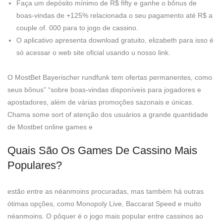
Faça um depósito mínimo de R$ fifty e ganhe o bônus de
boas-vindas de +125% relacionada o seu pagamento até R$ a
couple of. 000 para to jogo de cassino.
O aplicativo apresenta download gratuito, elizabeth para isso é
só acessar o web site oficial usando u nosso link.
O MostBet Bayerischer rundfunk tem ofertas permanentes, como
seus bônus” “sobre boas-vindas disponíveis para jogadores e
apostadores, além de várias promoções sazonais e únicas.
Chama some sort of atenção dos usuários a grande quantidade
de Mostbet online games e
Quais São Os Games De Cassino Mais
Populares?
estão entre as néanmoins procuradas, mas também há outras
ótimas opções, como Monopoly Live, Baccarat Speed e muito
néanmoins. O pôquer é o jogo mais popular entre cassinos ao