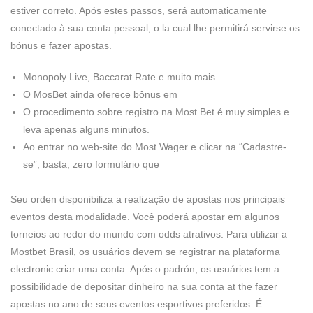
estiver correto. Após estes passos, será automaticamente
conectado à sua conta pessoal, o la cual lhe permitirá servirse os
bónus e fazer apostas.
Monopoly Live, Baccarat Rate e muito mais.
O MosBet ainda oferece bônus em
O procedimento sobre registro na Most Bet é muy simples e
leva apenas alguns minutos.
Ao entrar no web-site do Most Wager e clicar na “Cadastre-
se”, basta, zero formulário que
Seu orden disponibiliza a realização de apostas nos principais
eventos desta modalidade. Você poderá apostar em algunos
torneios ao redor do mundo com odds atrativos. Para utilizar a
Mostbet Brasil, os usuários devem se registrar na plataforma
electronic criar uma conta. Após o padrón, os usuários tem a
possibilidade de depositar dinheiro na sua conta at the fazer
apostas no ano de seus eventos esportivos preferidos. É