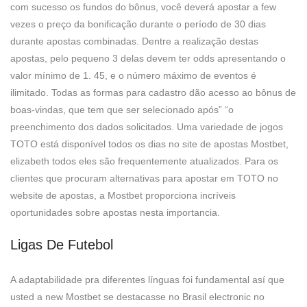
com sucesso os fundos do bônus, você deverá apostar a few
vezes o preço da bonificação durante o período de 30 dias
durante apostas combinadas. Dentre a realização destas
apostas, pelo pequeno 3 delas devem ter odds apresentando o
valor mínimo de 1. 45, e o número máximo de eventos é
ilimitado. Todas as formas para cadastro dão acesso ao bônus de
boas-vindas, que tem que ser selecionado após” “o
preenchimento dos dados solicitados. Uma variedade de jogos
TOTO está disponível todos os dias no site de apostas Mostbet,
elizabeth todos eles são frequentemente atualizados. Para os
clientes que procuram alternativas para apostar em TOTO no
website de apostas, a Mostbet proporciona incríveis
oportunidades sobre apostas nesta importancia.
Ligas De Futebol
A adaptabilidade pra diferentes línguas foi fundamental así que
usted a new Mostbet se destacasse no Brasil electronic no