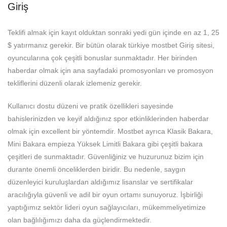
Giriş
Teklifi almak için kayıt olduktan sonraki yedi gün içinde en az 1, 25
$ yatırmanız gerekir. Bir bütün olarak türkiye mostbet Giriş sitesi,
oyuncularına çok çeşitli bonuslar sunmaktadır. Her birinden
haberdar olmak için ana sayfadaki promosyonları ve promosyon
tekliflerini düzenli olarak izlemeniz gerekir.
Kullanıcı dostu düzeni ve pratik özellikleri sayesinde
bahislerinizden ve keyif aldığınız spor etkinliklerinden haberdar
olmak için excellent bir yöntemdir. Mostbet ayrıca Klasik Bakara,
Mini Bakara empieza Yüksek Limitli Bakara gibi çeşitli bakara
çeşitleri de sunmaktadır. Güvenliğiniz ve huzurunuz bizim için
durante önemli önceliklerden biridir. Bu nedenle, saygın
düzenleyici kuruluşlardan aldığımız lisanslar ve sertifikalar
aracılığıyla güvenli ve adil bir oyun ortamı sunuyoruz. İşbirliği
yaptığımız sektör lideri oyun sağlayıcıları, mükemmeliyetimize
olan bağlılığımızı daha da güçlendirmektedir.