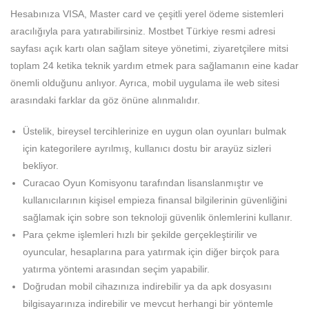
Hesabınıza VISA, Master card ve çeşitli yerel ödeme sistemleri
aracılığıyla para yatırabilirsiniz. Mostbet Türkiye resmi adresi
sayfası açık kartı olan sağlam siteye yönetimi, ziyaretçilere mitsi
toplam 24 ketika teknik yardım etmek para sağlamanın eine kadar
önemli olduğunu anlıyor. Ayrıca, mobil uygulama ile web sitesi
arasındaki farklar da göz önüne alınmalıdır.
Üstelik, bireysel tercihlerinize en uygun olan oyunları bulmak
için kategorilere ayrılmış, kullanıcı dostu bir arayüz sizleri
bekliyor.
Curacao Oyun Komisyonu tarafından lisanslanmıştır ve
kullanıcılarının kişisel empieza finansal bilgilerinin güvenliğini
sağlamak için sobre son teknoloji güvenlik önlemlerini kullanır.
Para çekme işlemleri hızlı bir şekilde gerçekleştirilir ve
oyuncular, hesaplarına para yatırmak için diğer birçok para
yatırma yöntemi arasından seçim yapabilir.
Doğrudan mobil cihazınıza indirebilir ya da apk dosyasını
bilgisayarınıza indirebilir ve mevcut herhangi bir yöntemle