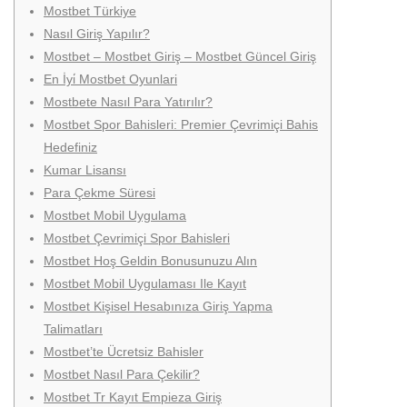
Mostbet Türkiye
Nasıl Giriş Yapılır?
Mostbet – Mostbet Giriş – Mostbet Güncel Giriş
En İyi̇ Mostbet Oyunlari
Mostbete Nasıl Para Yatırılır?
Mostbet Spor Bahisleri: Premier Çevrimiçi Bahis
Hedefiniz
Kumar Lisansı
Para Çekme Süresi
Mostbet Mobil Uygulama
Mostbet Çevrimiçi Spor Bahisleri
Mostbet Hoş Geldin Bonusunuzu Alın
Mostbet Mobil Uygulaması Ile Kayıt
Mostbet Kişisel Hesabınıza Giriş Yapma
Talimatları
Mostbet’te Ücretsiz Bahisler
Mostbet Nasıl Para Çekilir?
Mostbet Tr Kayıt Empieza Giriş