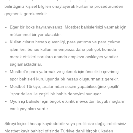
belirttiğiniz kişisel bilgileri onaylayarak kurtarma prosedüründen
geçmeniz gerekecektir.
Eğer bir boks hayranıysanız, Mostbet bahislerinizi yapmak için
mükemmel bir yer olacaktır.
Kullanıcıların hesap güvenliği, para yatırma ve para çekme
işlemleri, bonus kullanımı empieza daha pek çok konuda
merak ettikleri sorulara anında empieza açıklayıcı yanıtlar
sağlamaktadırlar.
Mostbet’e para yatırmak ve çekmek için öncelikle çevrimiçi
spor bahisleri kuruluşunda bir hesap oluşturmanız gerekir.
Mostbet Türkiye, aralarından seçim yapabileceğiniz çeşitli”
“spor dalları ile çeşitli bir bahis deneyimi sunuyor.
Oyun içi bahisler için birçok etkinlik mevcuttur, büyük maçların
canlı yayınları vardır.
Şifreyi kişisel hesap kaydedebilir veya profilinize değiştirebilirsiniz.
Mostbet kayit bahisçi ofisinde Türkiye dahil birçok ülkeden