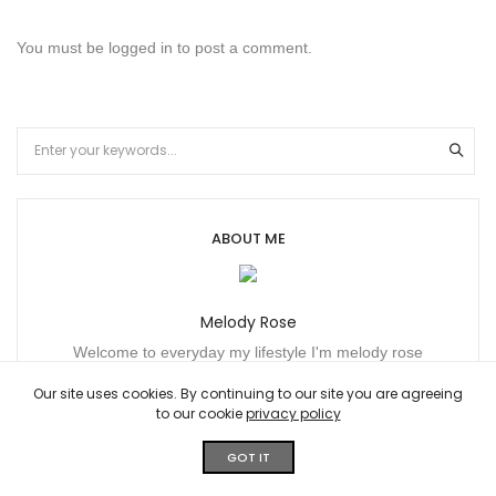
You must be
logged in
to post a comment.
ABOUT ME
Melody Rose
Welcome to everyday my lifestyle I'm melody rose
printing & typesetting industry.
Our site uses cookies. By continuing to our site you are agreeing
to our cookie
privacy policy
GOT IT