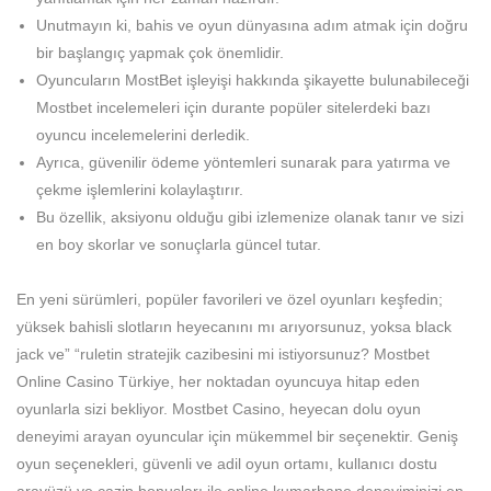
Unutmayın ki, bahis ve oyun dünyasına adım atmak için doğru
bir başlangıç yapmak çok önemlidir.
Oyuncuların MostBet işleyişi hakkında şikayette bulunabileceği
Mostbet incelemeleri için durante popüler sitelerdeki bazı
oyuncu incelemelerini derledik.
Ayrıca, güvenilir ödeme yöntemleri sunarak para yatırma ve
çekme işlemlerini kolaylaştırır.
Bu özellik, aksiyonu olduğu gibi izlemenize olanak tanır ve sizi
en boy skorlar ve sonuçlarla güncel tutar.
En yeni sürümleri, popüler favorileri ve özel oyunları keşfedin;
yüksek bahisli slotların heyecanını mı arıyorsunuz, yoksa black
jack ve” “ruletin stratejik cazibesini mi istiyorsunuz? Mostbet
Online Casino Türkiye, her noktadan oyuncuya hitap eden
oyunlarla sizi bekliyor. Mostbet Casino, heyecan dolu oyun
deneyimi arayan oyuncular için mükemmel bir seçenektir. Geniş
oyun seçenekleri, güvenli ve adil oyun ortamı, kullanıcı dostu