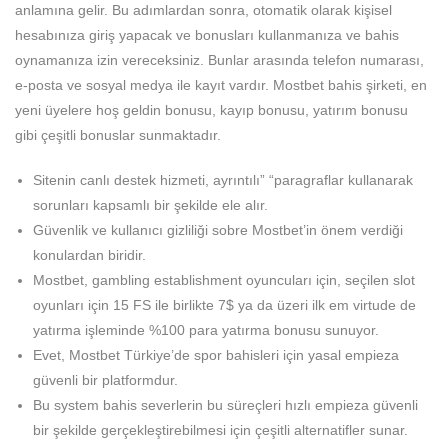
anlamına gelir. Bu adımlardan sonra, otomatik olarak kişisel
hesabınıza giriş yapacak ve bonusları kullanmanıza ve bahis
oynamanıza izin vereceksiniz. Bunlar arasında telefon numarası,
e-posta ve sosyal medya ile kayıt vardır. Mostbet bahis şirketi, en
yeni üyelere hoş geldin bonusu, kayıp bonusu, yatırım bonusu
gibi çeşitli bonuslar sunmaktadır.
Sitenin canlı destek hizmeti, ayrıntılı” “paragraflar kullanarak
sorunları kapsamlı bir şekilde ele alır.
Güvenlik ve kullanıcı gizliliği sobre Mostbet’in önem verdiği
konulardan biridir.
Mostbet, gambling establishment oyuncuları için, seçilen slot
oyunları için 15 FS ile birlikte 7$ ya da üzeri ilk em virtude de
yatırma işleminde %100 para yatırma bonusu sunuyor.
Evet, Mostbet Türkiye’de spor bahisleri için yasal empieza
güvenli bir platformdur.
Bu system bahis severlerin bu süreçleri hızlı empieza güvenli
bir şekilde gerçekleştirebilmesi için çeşitli alternatifler sunar.