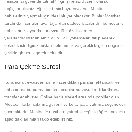
hesabınızı güvende tutmak” “için şifrenizi düzenli olarak
değiştirmelisiniz. Eğer bir tenis hayranıysanız, Mostbet
bahislerinizi yapmak için ideal bir yer olacaktır. Bunlar Mostbet
tarafından sunulan avantajlardan sadece bazılarıdır, bu nedenle
bahislerinizi oynarken mevcut tüm özelliklerden
yararlandığınızdan emin olun. İlgili yönergeleri takip ederek
çekmek istediğiniz miktarı belirtmeniz ve gerekli bilgileri doğru bir
şekilde girmeniz gerekmektedir.
Para Çekme Süresi
Kullanıcılar, e-cüzdanlarına kazandıkları paraları aktarabilir ve
daha sonra bu parayı banka hesaplarına veya kredi kartlarına
transfer edebilirler. Online bahis siteleri arasında popüler olan
Mostbet, kullanıcılarına güvenli ve kolay para yatırma seçenekleri
sunmaktadır. Mostbet’e nasıl pra yatırabileceğinizi öğrenmek için
aşağıdaki adımları takip edebilirsiniz.