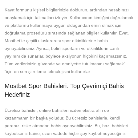
Kayıt formunu kişisel bilgilerinizle doldurun, ardından hesabınızı
onaylamak için talimatları izleyin. Kullanıcının kimliğini doğrulamak
ve platformu kullanmaya uygun olduğundan emin olmak için,
doğrulama prosedürü sırasında sağlanan bilgiler kullanılır. Evet,
Mostbet’te çeşitli uluslararası spor etkinliklerine bahis
oynayabilirsiniz. Ayrıca, belirli sporların ve etkinliklerin canlı
yayınını da sunarlar, böylece aksiyonun hiçbirini kaçırmazsınız.
Tüm verilerinizin güvende ve emniyette tutulmasını sağlamak”
“için en son şifreleme teknolojisini kullanırlar.
Mostbet Spor Bahisleri: Top Çevrimiçi Bahis
Hedefiniz
Ücretsiz bahisler, online bahislerinizden ekstra afin de
kazanmanın bir başka yoludur. Bu ücretsiz bahislerle, kendi
paranızı riske atmadan bahis oynayabilirsiniz. Bu, bazı bahisleri
kaybetseniz haine, uzun vadede hiçbir şey kaybetmeyeceğiniz