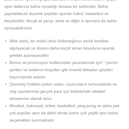
spor dallarına bahis oynadığı devasa bir sektördür. Bahis
yapılabilecek durante popüler sporlar futbol, ​​basketbol ve
beyzboldur. Ancak at yarışı, tenis ve diğer e-sporlara da bahis
oynayabilirsiniz.
Web sitesi, bir mobil cihaz kullandığınızı kendi kendine
algılayacak ve düzeni daha küçük ekran boyutuna uyacak
şekilde ayarlayacaktır.
Bonus ve promosyon kodlarından yararlanmak için” “çevrim
şartları ve kullanım koşulları gibi önemli detayları gözden
kaçırmamak esastır.
Çevrimiçi holdem poker odası, oyuncuların turnuvalarda ve
ring oyunlarında gerçek para için birbirleriyle rekabet
etmelerine olanak tanır.
Mostbet, balompié, kriket, basketbol, ping-pong ve daha pek
çok popüler spor da dahil olmak üzere çok çeşitli spor bahis
seçenekleri sunmaktadır.