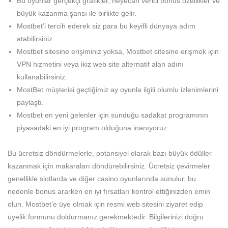
Bu oyunlar gerçekçi grafikler, heyecan verici bonus özellikler ve
büyük kazanma şansı ile birlikte gelir.
Mostbet’i tercih ederek siz para bu keyifli dünyaya adım
atabilirsiniz.
Mostbet sitesine erişiminiz yoksa, Mostbet sitesine erişmek için
VPN hizmetini veya ikiz web site alternatif alan adını
kullanabilirsiniz.
MostBet müşterisi geçtiğimiz ay oyunla ilgili olumlu izlenimlerini
paylaştı.
Mostbet en yeni gelenler için sunduğu sadakat programının
piyasadaki en iyi program olduğuna inanıyoruz.
Bu ücretsiz döndürmelerle, potansiyel olarak bazı büyük ödüller
kazanmak için makaraları döndürebilirsiniz. Ücretsiz çevirmeler
genellikle slotlarda ve diğer casino oyunlarında sunulur, bu
nedenle bonus ararken en iyi fırsatları kontrol ettiğinizden emin
olun. Mostbet’e üye olmak için resmi web sitesini ziyaret edip
üyelik formunu doldurmanız gerekmektedir. Bilgilerinizi doğru