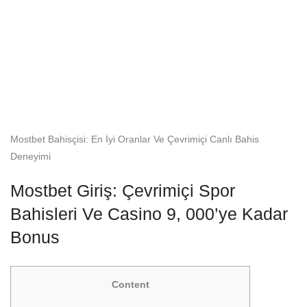
Mostbet Bahisçisi: En İyi Oranlar Ve Çevrimiçi Canlı Bahis
Deneyimi
Mostbet Giriş: Çevrimiçi Spor
Bahisleri Ve Casino 9, 000’ye Kadar
Bonus
Content