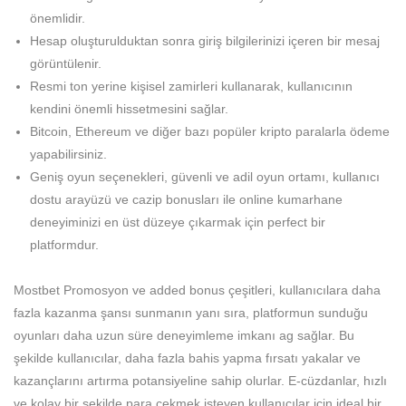
önemlidir.
Hesap oluşturulduktan sonra giriş bilgilerinizi içeren bir mesaj
görüntülenir.
Resmi ton yerine kişisel zamirleri kullanarak, kullanıcının
kendini önemli hissetmesini sağlar.
Bitcoin, Ethereum ve diğer bazı popüler kripto paralarla ödeme
yapabilirsiniz.
Geniş oyun seçenekleri, güvenli ve adil oyun ortamı, kullanıcı
dostu arayüzü ve cazip bonusları ile online kumarhane
deneyiminizi en üst düzeye çıkarmak için perfect bir
platformdur.
Mostbet Promosyon ve added bonus çeşitleri, kullanıcılara daha
fazla kazanma şansı sunmanın yanı sıra, platformun sunduğu
oyunları daha uzun süre deneyimleme imkanı ag sağlar. Bu
şekilde kullanıcılar, daha fazla bahis yapma fırsatı yakalar ve
kazançlarını artırma potansiyeline sahip olurlar. E-cüzdanlar, hızlı
ve kolay bir şekilde para çekmek isteyen kullanıcılar için ideal bir