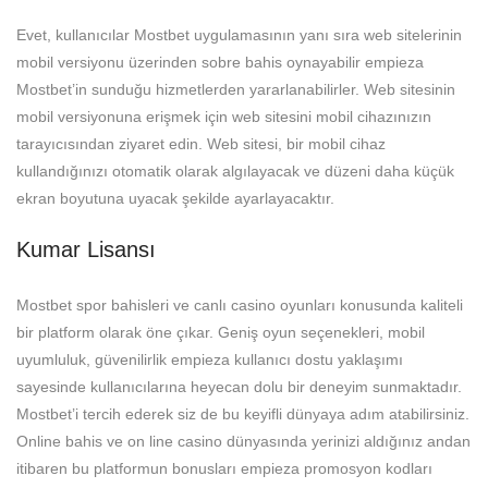
Evet, kullanıcılar Mostbet uygulamasının yanı sıra web sitelerinin
mobil versiyonu üzerinden sobre bahis oynayabilir empieza
Mostbet’in sunduğu hizmetlerden yararlanabilirler. Web sitesinin
mobil versiyonuna erişmek için web sitesini mobil cihazınızın
tarayıcısından ziyaret edin. Web sitesi, bir mobil cihaz
kullandığınızı otomatik olarak algılayacak ve düzeni daha küçük
ekran boyutuna uyacak şekilde ayarlayacaktır.
Kumar Lisansı
Mostbet spor bahisleri ve canlı casino oyunları konusunda kaliteli
bir platform olarak öne çıkar. Geniş oyun seçenekleri, mobil
uyumluluk, güvenilirlik empieza kullanıcı dostu yaklaşımı
sayesinde kullanıcılarına heyecan dolu bir deneyim sunmaktadır.
Mostbet’i tercih ederek siz de bu keyifli dünyaya adım atabilirsiniz.
Online bahis ve on line casino dünyasında yerinizi aldığınız andan
itibaren bu platformun bonusları empieza promosyon kodları